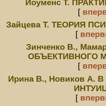
Йоуменс Т. ПРАКТ
[
впер
Зайцева Т. ТЕОРИЯ П
[
впер
Зинченко В., Мам
ОБЪЕКТИВНОГО М
[
впер
Ирина В., Новиков А.
ИНТУИЦ
[
впер