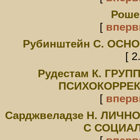
Роше
[
впер
Рубинштейн С. ОС
[ 2
Рудестам К. ГРУ
ПСИХОКОРРЕ
[
впер
Сарджвеладзе Н. ЛИЧН
С СОЦИА