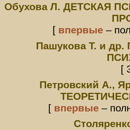
Обухова Л. ДЕТСКАЯ П
ПР
[
впервые
– пол
Пашукова Т. и д
ПСИ
[ 
Петровский А., 
ТЕОРЕТИЧЕС
[
впервые
– полн
Столяренко