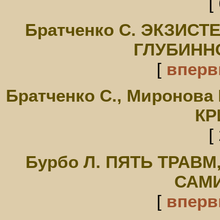
[
Братченко С. ЭКЗИС
ГЛУБИНН
[
впер
Братченко С., Миронов
КР
[
Бурбо Л. ПЯТЬ ТРАВ
САМ
[
впер