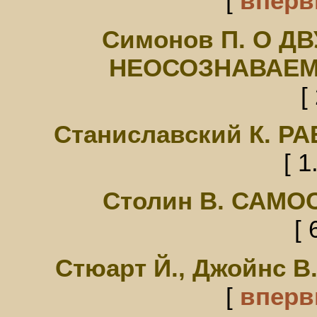
[
впер
Симонов П. О Д
НЕОСОЗНАВАЕМ
[
Станиславский К. 
[ 1
Столин В. САМ
[ 
Стюарт Й., Джойнс
[
впер