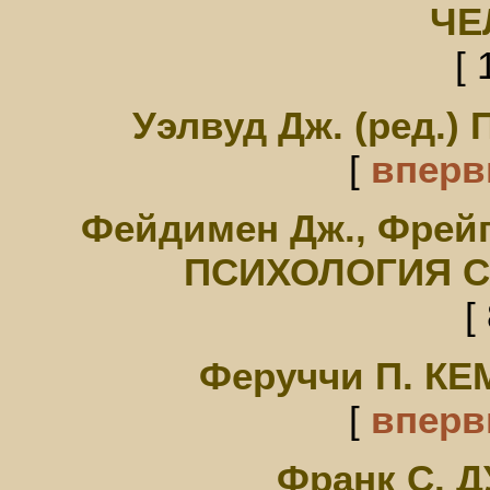
ЧЕ
[ 
Уэлвуд Дж. (ред
[
впер
Фейдимен Дж., Фрей
ПСИХОЛОГИЯ 
[
Феруччи П. К
[
впер
Франк С. 