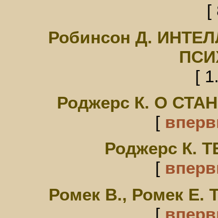
[
Робинсон Д. ИНТЕ
ПСИ
[ 1
Роджерс К. О СТ
[
впер
Роджерс К. 
[
впер
Ромек В., Ромек 
[
впер