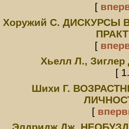
[
впер
Хоружий С. ДИСКУРСЫ 
ПРАКТ
[
впер
Хьелл Л., Зигле
[ 1
Шихи Г. ВОЗРАСТ
ЛИЧНОС
[
впер
Элдридж Дж. НЕОБУЗ