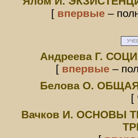
Ялом И. ЭКЗИСТЕН
[
впервые
– полн
УЧЕБ
Андреева Г. СО
[
впервые
– пол
Белова О. ОБЩА
[
Вачков И. ОСНОВЫ 
ТР