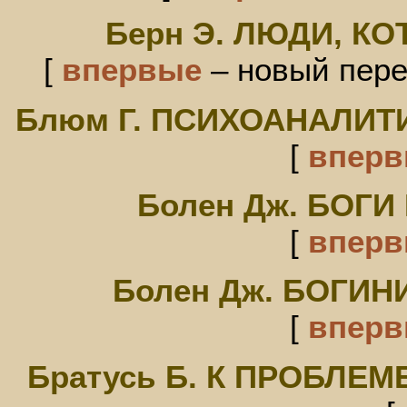
Берн Э. ЛЮДИ, К
[
впервые
– новый перев
Блюм Г. ПСИХОАНАЛИТ
[
впер
Болен Дж. БОГ
[
впер
Болен Дж. БОГИ
[
впер
Братусь Б. К ПРОБЛЕ