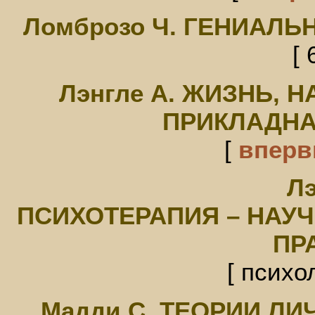
Ломброзо Ч. ГЕНИАЛ
[ 
Лэнгле А. ЖИЗНЬ,
ПРИКЛАДНА
[
впер
Лэ
ПСИХОТЕРАПИЯ – НАУ
ПР
[ психо
Мадди С. ТЕОРИИ Л