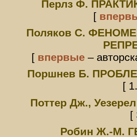
Перлз Ф. ПРАКТ
[
вперв
Поляков С. ФЕНОМ
РЕПР
[
впервые
– авторска
Поршнев Б. ПРОБ
[ 1
Поттер Дж., Уезер
[
Робин Ж.-М.