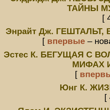
ТАЙНЫ М
[ 
Энрайт Дж. ГЕШТАЛЬТ
[
впервые
– нов
Эстес К. БЕГУЩАЯ С В
МИФАХ 
[
вперв
Юнг К. ЖИ
[