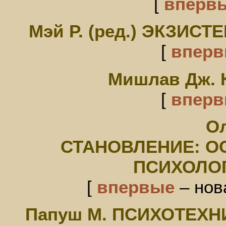
[
вперв
Мэй Р. (ред.) ЭКЗИ
[
впер
Мишлав Дж.
[
впер
Ол
СТАНОВЛЕНИЕ: 
ПСИХОЛО
[
впервые
– нов
Папуш М. ПСИХОТЕХ