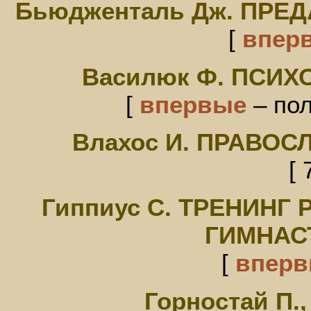
Бьюдженталь Дж. ПРЕ
[
впер
Василюк Ф. ПСИ
[
впервые
– пол
Влахос И. ПРАВО
[ 
Гиппиус С. ТРЕНИНГ
ГИМНАС
[
впер
Горностай П., 