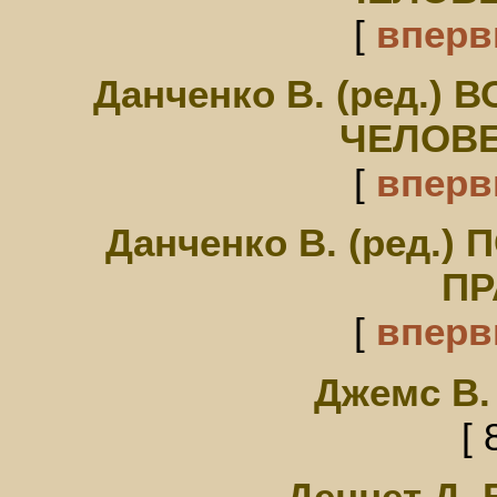
[
впер
Данченко В. (ред.
ЧЕЛОВЕ
[
впер
Данченко В. (ред.
ПР
[
впер
Джемс В
[ 
Деннет Д.