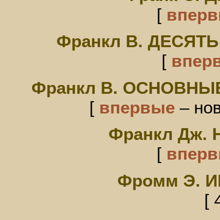
[
впер
Франкл В. ДЕСЯТ
[
впер
Франкл В. ОСНОВНЫ
[
впервые
– нов
Франкл Дж.
[
впер
Фромм Э. 
[ 