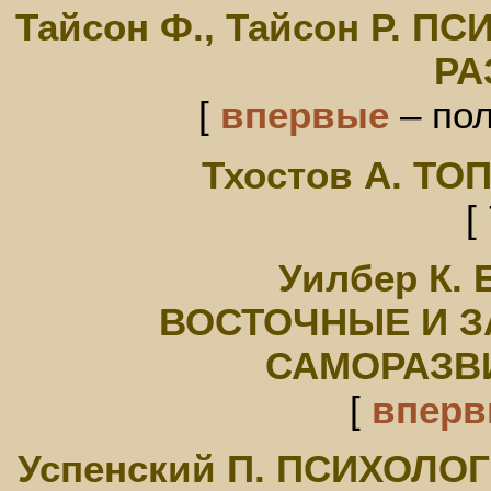
Тайсон Ф., Тайсон Р.
РА
[
впервые
– пол
Тхостов А. Т
[
Уилбер К.
ВОСТОЧНЫЕ И З
САМОРАЗВ
[
впер
Успенский П. ПСИХОЛ