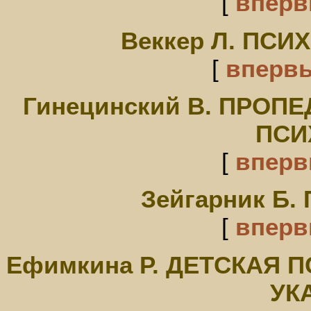
[
впер
Веккер Л. ПСИ
[
вперв
Гинецинский В. ПРОП
ПСИ
[
впер
Зейгарник Б
[
впер
Ефимкина Р. ДЕТСКАЯ 
УК