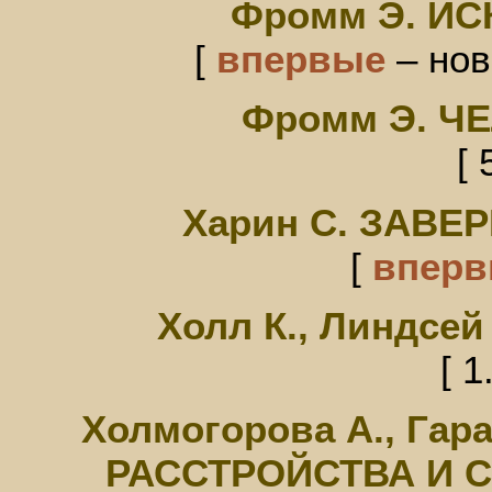
Фромм Э. И
[
впервые
– нов
Фромм Э. Ч
[ 
Харин С. ЗАВЕ
[
впер
Холл К., Линдсе
[ 1
Холмогорова А., Г
РАССТРОЙСТВА И 