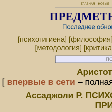
ГЛАВНАЯ
НОВЫЕ
ПРЕДМЕТ
Последнее обно
[психогигиена]
[философия
[методология]
[критика
П
Аристо
[
впервые в сети
– полная
Ассаджоли Р. ПСИХ
ПР