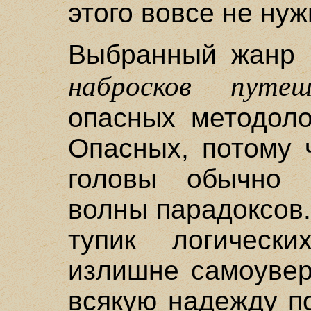
этого вовсе не нуж
Выбранный жанр 
набросков путеш
опасных методоло
Опасных, потому 
головы обычно 
волны парадоксов
тупик логическ
излишне самоувер
всякую надежду п