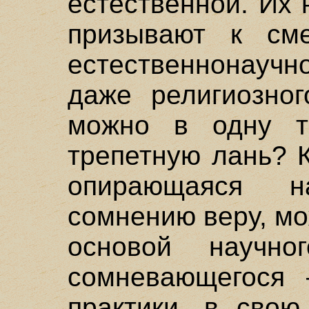
естественной. Их
призывают к см
естественнонаучн
даже религиозног
можно в одну т
трепетную лань? К
опирающаяся 
сомнению веру, мо
основой научн
сомневающегося 
практики, в свою