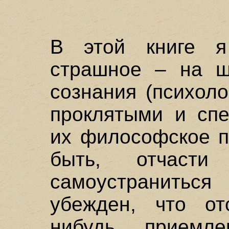
В этой книге 
страшное – на ш
сознания (психол
проклятыми и спе
их философское п
быть, отчаст
самоустранитьс
убежден, что отс
нибудь приемл