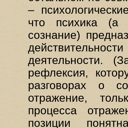
– психологически
что психика (а
сознание) предна
действительн
деятельности. (З
рефлексия, котор
разговорах о с
отражение, толь
процесса отраже
позиции понят