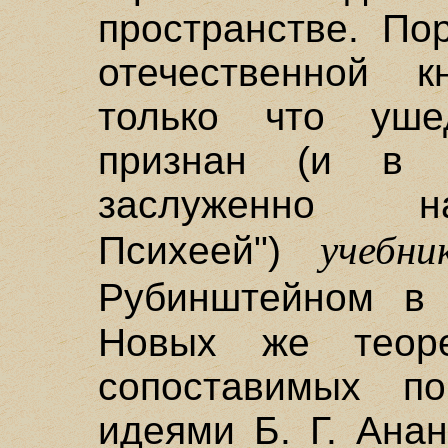
пространстве. По
отечественной к
только что уше
признан (и в п
заслуженно н
учебни
Психеей")
Рубинштейном 
Новых же теорет
сопоставимых п
идеями Б. Г. Анан