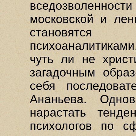
вседозволенн
московской и лен
становятся
психоаналитикам
чуть ли не христ
загадочным образ
себя последоват
Ананьева. Одно
нарастать тенде
психологов по с