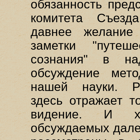
обязанность пред
комитета Съезд
давнее желание 
заметки "путеш
сознания" в на
обсуждение мето
нашей науки. Ра
здесь отражает т
видение. И х
обсуждаемых дале