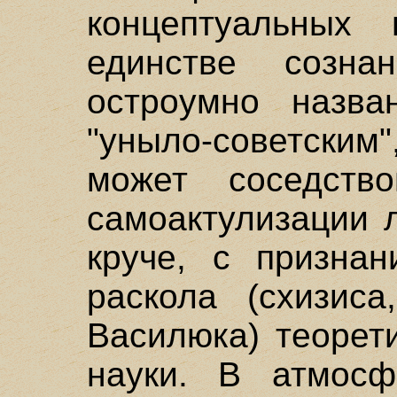
концептуальных 
единстве созна
остроумно назва
"уныло-советским
может соседств
самоактулизации 
круче, с признан
раскола (схизис
Василюка) теорет
науки. В атмосф