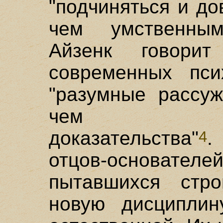
"подчиняться и д
чем умственным
Айзенк говор
современных пси
"разумные рассуж
чем экспе
доказательства"
.
4
отцов-основа
пытавшихся стр
новую дисциплин