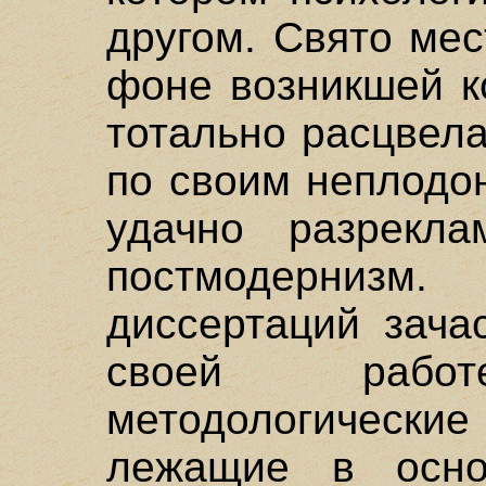
другом. Свято мес
фоне возникшей к
тотально расцвела
по своим неплодо
удачно разрекла
постмодерни
диссертаций зача
своей работ
методологическ
лежащие в осно