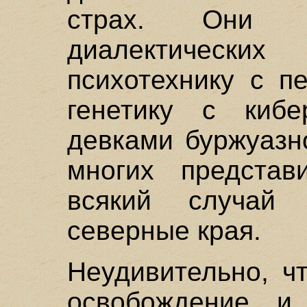
страх. Они 
диалектически
психотехнику с п
генетику с кибе
девками буржуазн
многих представ
всякий случай
северные края.
Неудивительно, ч
освобождение и