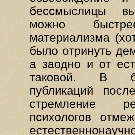
бессмыслицы в
можно быстре
материализма (хо
было отринуть дем
а заодно и от ес
таковой. В б
публикаций посл
стремление р
психологов отмеж
естественнонаучн