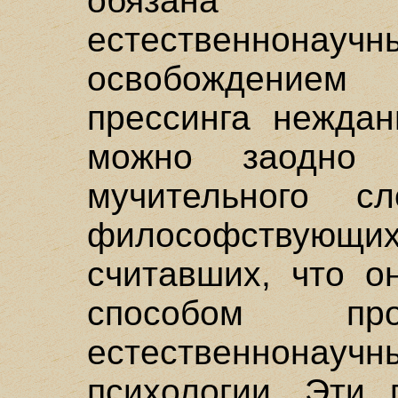
обязана 
естественнона
освобождением 
прессинга неждан
можно заодно 
мучительного сл
философствующих 
считавших, что о
способом про
естественнон
психологии. Эти 