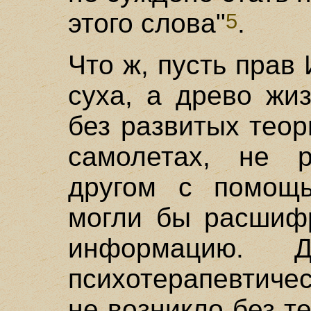
этого слова"
.
5
Что ж, пусть прав 
суха, а древо жи
без развитых тео
самолетах, не р
другом с помощ
могли бы расшифр
информацию. 
психотерапевтиче
не возникло без т