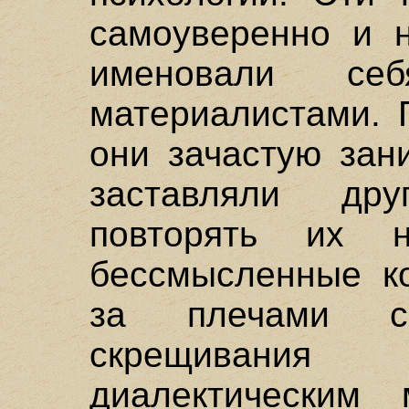
самоуверенно и н
именовали се
материалистами. 
они зачастую зан
заставляли др
повторять их 
бессмысленные ко
за плечами са
скрещивани
диалектическим 