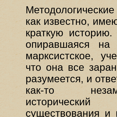
Методологические
как известно, име
краткую историю.
опиравшаяся на 
марксистское, уч
что она все заран
разумеется, и отв
как-то неза
исторически
существования и 