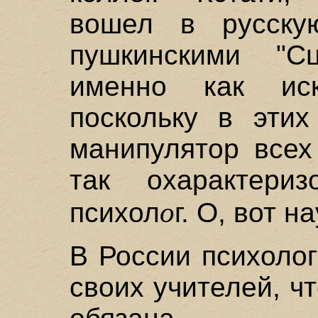
вошел в русску
пушкинскими "С
именно как иск
поскольку в этих
манипулятор все
так охарактери
о
психол
г. О, вот на
В России психоло
своих учителей, ч