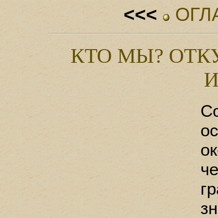
<<<
ОГЛ
КТО МЫ? ОТК
И
С
о
о
ч
г
зн