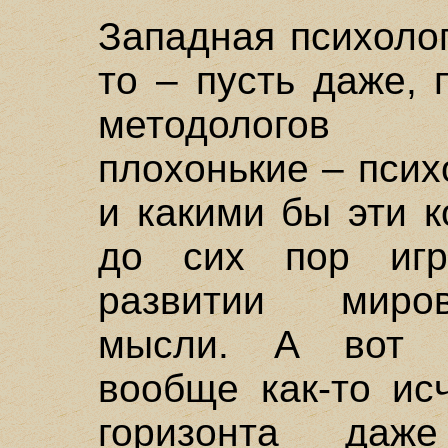
Западная психолог
то – пусть даже,
методологов 
плохонькие – псих
и какими бы эти 
до сих пор иг
развитии миров
мысли. А вот с
вообще как-то ис
горизонта даж