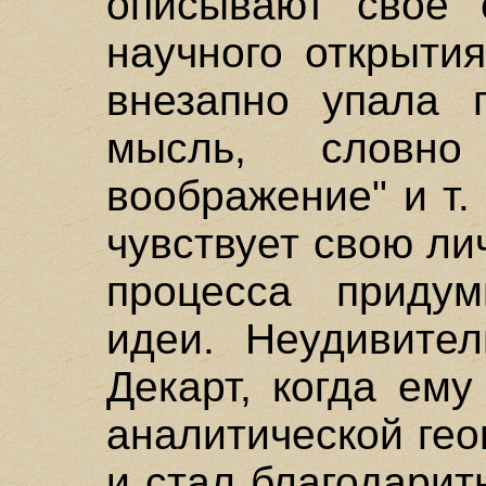
описывают свое 
научного открыти
внезапно упала п
мысль, словно
воображение" и т.
чувствует свою ли
процесса приду
идеи. Неудивител
Декарт, когда ем
аналитической гео
и стал благодарит