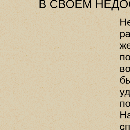
В СВОЕМ НЕД
Н
р
ж
п
в
б
у
по
Н
с