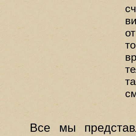
сч
в
от
то
в
т
та
см
Все мы представ