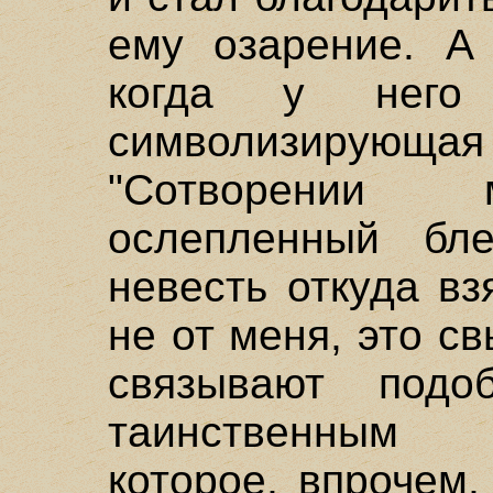
ему озарение. А 
когда у него 
символизирующа
"Сотворении м
ослепленный бл
невесть откуда в
не от меня, это 
связывают подо
таинственным 
которое, впрочем,