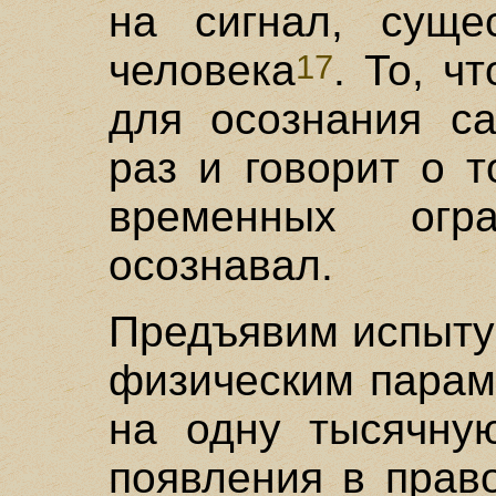
на сигнал, суще
человека
. То, ч
17
для осознания са
раз и говорит о 
временных огр
осознавал.
Предъявим испыту
физическим парам
на одну тысячну
появления в прав