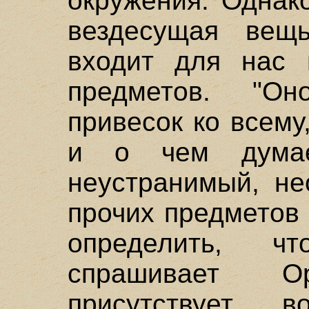
окружения. Однак
вездесущая вещь
входит для нас 
предметов. "О
привесок ко всем
и о чем думае
неустранимый, не
прочих предметов 
определить, ч
спрашивает О
присутствует