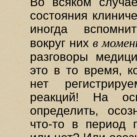
Во всяком случа
состояния клинич
иногда вспомни
в момен
вокруг них
разговоры медици
это в то время, к
нет регистрируе
реакций! На ос
определить, осоз
что-то в период 