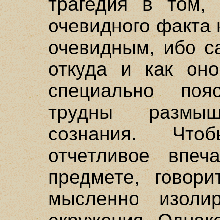
трагедия в том, 
очевидного факта 
очевидным, ибо с
откуда и как оно
специально поя
трудны размы
сознания. Что
отчетливое впеч
предмете, говори
мысленно изолир