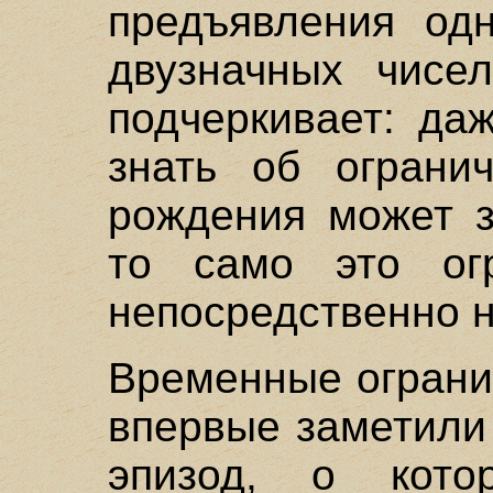
предъявления од
двузначных чисе
подчеркивает: да
знать об огранич
рождения может з
то само это ог
непосредственно н
Временные ограни
впервые заметили
эпизод, о кото