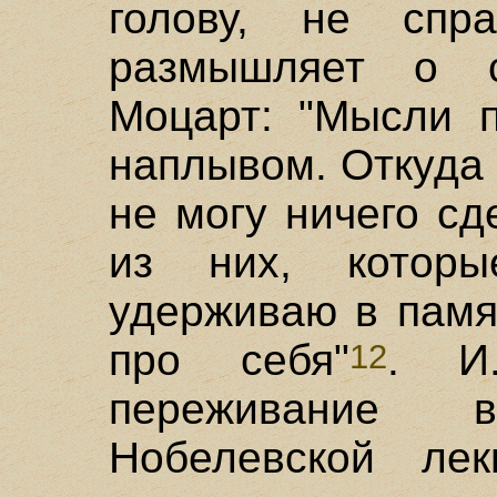
голову, не спр
размышляет о с
Моцарт: "Мысли п
наплывом. Откуда и
не могу ничего сд
из них, котор
удерживаю в памя
про себя"
. И
12
переживание 
Нобелевской лек