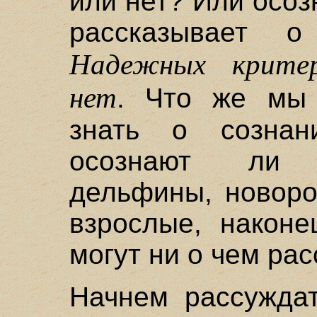
или нет? Или осозн
рассказывает 
Надежных критер
нет
. Что же мы
знать о сознан
осознают ли 
дельфины, новоро
взрослые, након
могут ни о чем рас
Начнем рассуждат