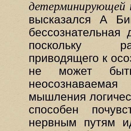
детерминирующей 
высказался А Би
бессознательная 
поскольку ра
приводящего к ос
не может быт
неосознаваем
мышления логичес
способен почувс
нервным путям и