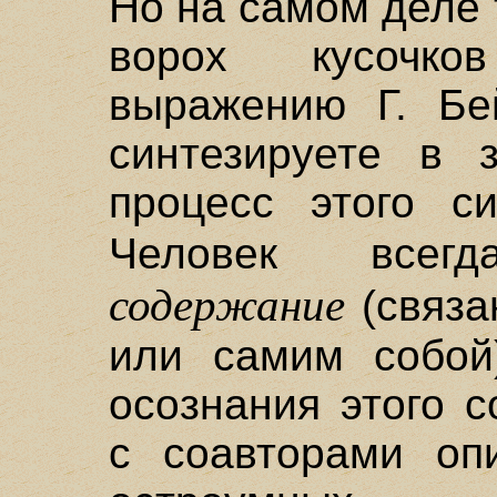
Но на самом деле т
ворох кусочк
выражению Г. Бе
синтезируете в 
процесс этого с
Человек все
содержание
(связа
или самим собой
осознания этого 
с соавторами оп