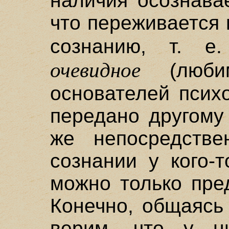
наличия осознава
что переживается
сознанию, т. 
очевидное
(любим
основателей псих
передано другому
же непосредстве
сознании у кого-т
можно только пред
Конечно, общаясь
верим, что у н