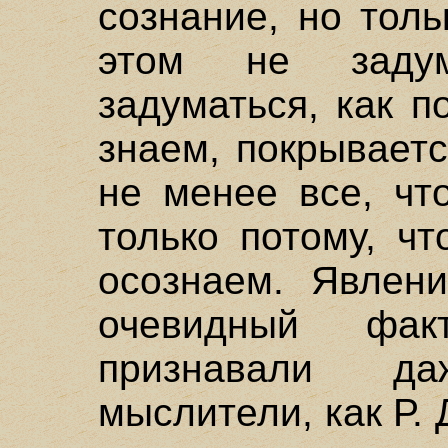
сознание, но толь
этом не заду
задуматься, как п
знаем, покрывает
не менее все, чт
только потому, ч
осознаем. Явлен
очевидный фа
признавали д
мыслители, как Р. 