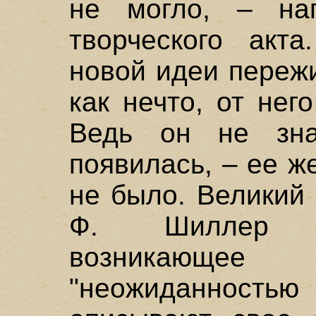
не могло, – нап
творческого акта
новой идеи переж
как нечто, от нег
Ведь он не зна
появилась, – ее ж
не было. Великий
Ф. Шиллер э
возникающ
"неожиданнос