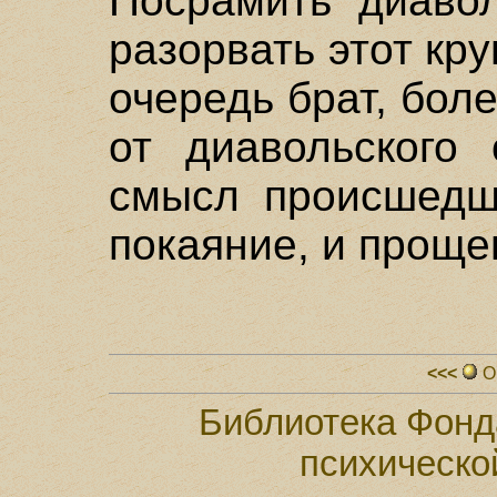
Посрамить диавол
разорвать этот кру
очередь брат, бол
от диавольского 
смысл происшедше
покаяние, и проще
<<<
О
Библиотека Фонд
психическо