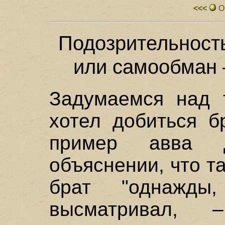
<<<
О
Подозрительност
или самообман 
Задумаемся над т
хотел добиться б
пример авва 
объяснении, что т
брат "однажд
высматривал,