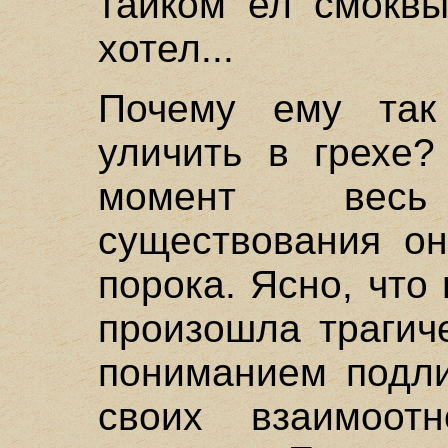
тайком ел смоквы
хотел...
Почему ему так
уличить в грехе?
момент вес
существования он
порока. Ясно, что 
произошла трагич
пониманием подли
своих взаимоо