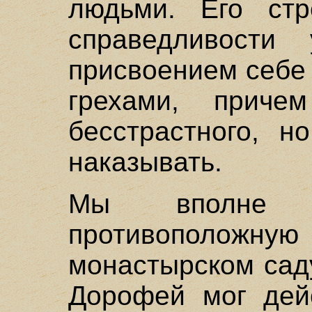
людьми. Его ст
справедливости 
присвоением себе
грехами, приче
бесстрастного, н
наказывать.
Мы вполне м
противоположну
монастырском сад
Дорофей мог дейс