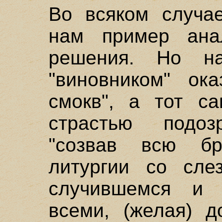
Во всяком случа
нам пример анал
решения. Но на
"виновником" ока
смокв", а тот с
страстью подозр
"созвав всю бр
литургии со сле
случившемся и 
всеми, (желая) д