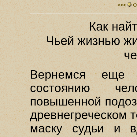
<<<
О
Как най
Чьей жизнью жи
че
Вернемся еще 
состоянию чел
повышенной подоз
древнегреческом т
маску судьи и в