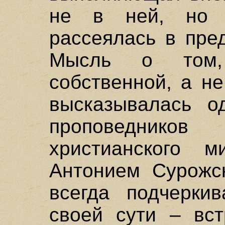
не в ней, но г
рассеялась в пред
Мысль о том,
собственной, а н
высказывалась о
проповедник
христианского 
Антонием Сурожс
всегда подчеркив
своей сути – вст