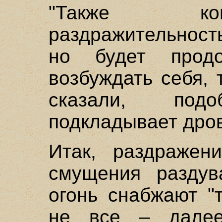
"Также ког
раздражительност
но будет прод
возбуждать себя, 
сказали, под
подкладывает дрова
Итак, раздражен
смущения раздув
огонь снабжают "
не все – далее