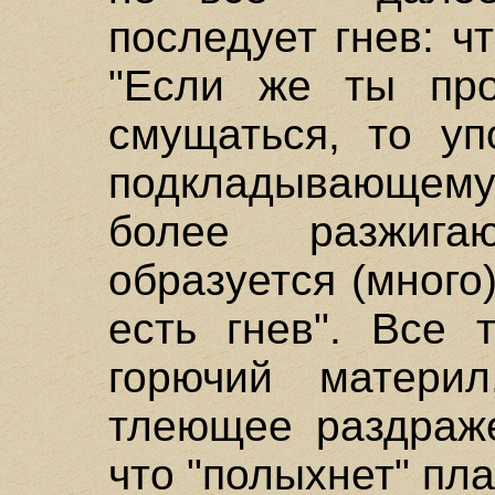
последует гнев: ч
"Если же ты пр
смущаться, то уп
подкладывающему 
более разжига
образуется (много)
есть гнев". Все 
горючий матери
тлеющее раздраже
что "полыхнет" пла