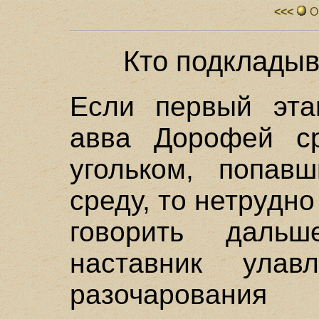
<<<
О
Кто подкладыва
Если первый эта
авва Дорофей с
угольком, попав
среду, то нетрудно
говорить даль
наставник ула
разочарования