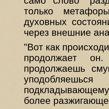
само слово "разд
только метафор
духовных состоян
через внешние ана
"Вот как происход
продолжает он
продолжаешь сму
уподобляеш
подкладывающему 
более разжигающем