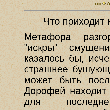
<<<
О
Что приходит 
Метафора разго
"искры" смущен
казалось бы, исч
страшнее бушующ
может быть посл
Дорофей находит 
для последн