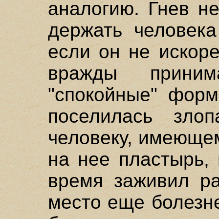
аналогию. Гнев н
держать человека
если он не искор
вражды приним
"спокойные" форм
поселилась злопа
человеку, имеюще
на нее пластырь,
время заживил ра
место еще болезне