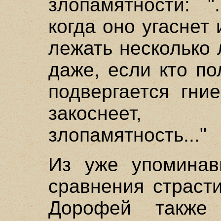
злопамятности: "
когда оно угаснет
лежать несколько 
даже, если кто по
подвергается гни
закоснеет,
злопамятность..."
Из уже упоминавш
сравнения страст
Дорофей также 