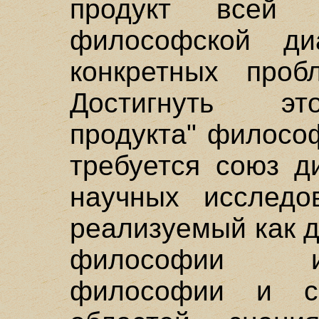
продукт всей
философской ди
конкретных проб
Достигнуть это
продукта" филосо
требуется союз д
научных исследо
реализуемый как 
философии и 
философии и соц