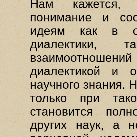
Нам кажется,
понимание и соо
идеям как в о
диалектики,
взаимоотношени
диалектикой и о
научного знания. 
только при так
становится полн
других наук, а 