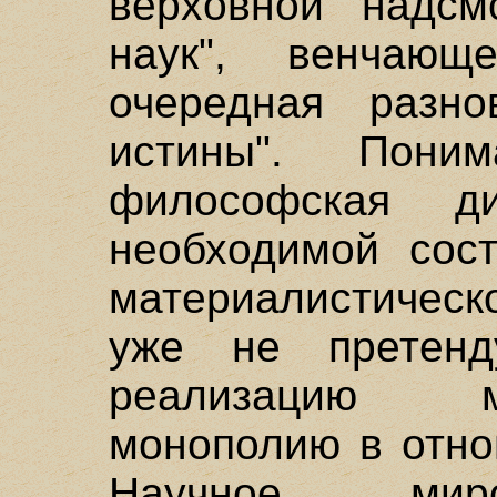
верховной надсм
наук", венчаю
очередная разно
истины". Пони
философская ди
необходимой сост
материалистичес
уже не претенд
реализацию м
монополию в отно
Научное миро