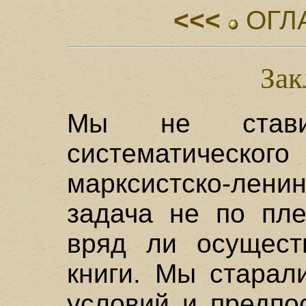
<<<
ОГЛ
Зак
Мы не стави
систематиче
марксистско-лен
задача не по пле
вряд ли осущест
книги. Мы старал
условий и предпо