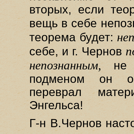
вторых, если тео
вещь в себе непо
не
теорема будет:
п
себе, и г. Чернов
непознанным,
не п
подменом он оп
переврал матери
Энгельса!
Г-н В.Чернов наст