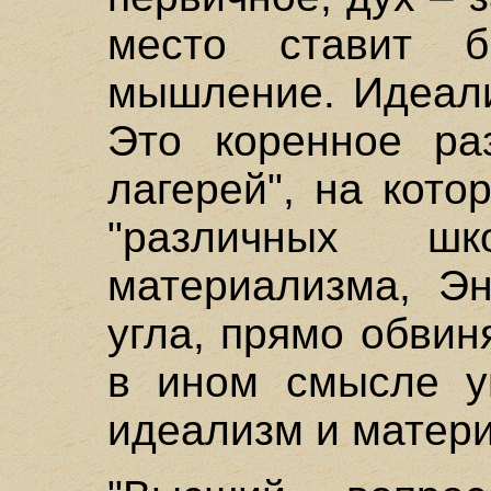
место ставит 
мышление. Идеали
Это коренное ра
лагерей", на кот
"различных ш
материализма, Эн
угла, прямо обвиня
в ином смысле у
идеализм и матер