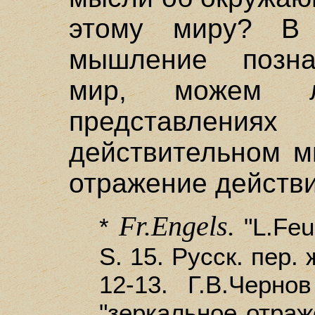
этому миру? В
мышление позна
мир, можем
представлени
действительном м
отражение действи
Fr.Engels.
*
"L.Feue
S. 15. Русск. пер. 
12-13. Г.В.Черно
"зеркальное отра