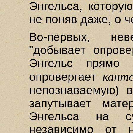
Энгельса, которую
не поняв даже, о ч
Во-первых, не
"добывает опрове
Энгельс прямо 
кант
опровергает
непознаваемую) в
запутывает матер
Энгельса на с
независимо от н