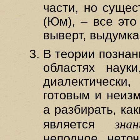
части, но суще
(Юм), – все это 
выверт, выдумка
В теории познани
областях науки
диалектически,
готовым и неиз
а разбирать, ка
знан
является
неполное, неточ