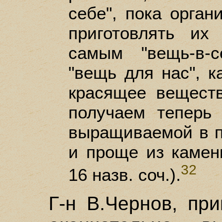
себе", пока орган
приготовлять их
самым "вещь-в-
"вещь для нас", к
красящее вещест
получаем теперь
выращиваемой в п
и проще из каменн
32
16 назв. соч.).
Г-н В.Чернов, пр