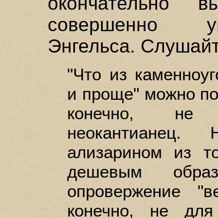
окончательно 
совершенно у
Энгельса. Слушайт
"Что из каменноуг
и проще" можно по
конечно, не 
неокантианец
ализарином из т
дешевым обра
опровержение "
конечно, не для