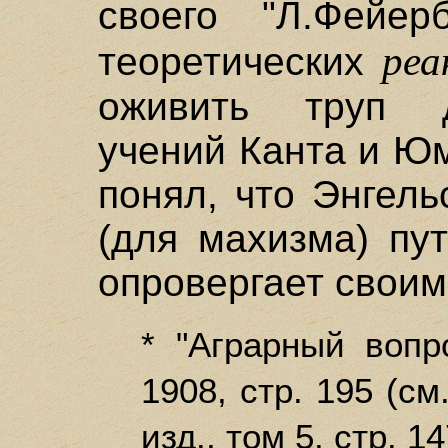
своего "Л.Фейер
реа
теоретических
оживить труп д
учений Канта и Юм
понял, что Энгель
(для махизма) пу
опровергает свои
* "Аграрный воп
1908, стр. 195 (см
изд., том 5, стр. 1