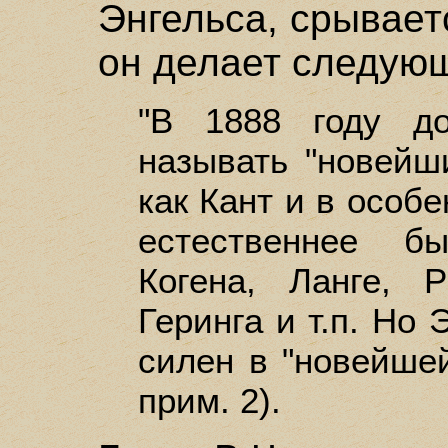
Энгельса, срываетс
он делает следую
"В 1888 году д
называть "новейш
как Кант и в особ
естественнее б
Когена, Ланге, 
Геринга и т.п. Но 
силен в "новейшей
прим. 2).