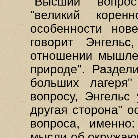
"Высший вопро
"великий корен
особенности нов
говорит Энгельс
отношении мышлен
природе". Раздел
больших лагеря"
вопросу, Энгельс 
другая сторона" 
вопроса, именно:
мысли об окружаю