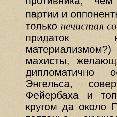
противника, че
партии и оппонен
нечистая с
только
придаток н
материализмом
махисты, желающ
дипломатично 
Энгельса, сове
Фейербаха и топ
кругом да около 