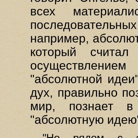
всех материал
последовател
например, абсолют
который считал
осуществлением
"абсолютной идеи
дух, правильно п
мир, познает 
"абсолютную идею
"Но рядом с э