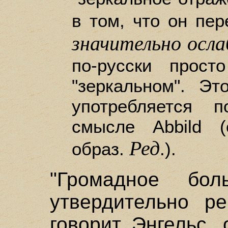
в том, что он пе
значительно осла
по-русски прост
"зеркальном". Эт
употребляется 
смысле Abbild (
Ред
образ.
.).
"Громадное бол
утвердительно ре
говорит Энгельс,