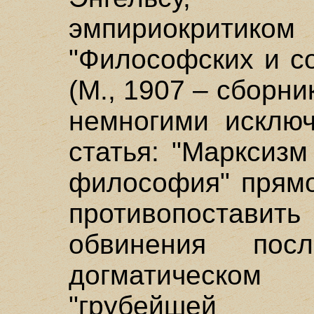
эмпириокритиком 
"Философских и с
(М., 1907 – сборни
немногими исключ
статья: "Марксиз
философия" прямо
противопоставить
обвинения пос
догматическом
"грубейшей м