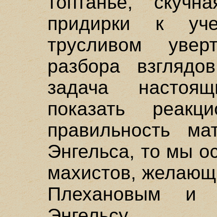
топтанье, скучн
придирки к уче
трусливом увер
разбора взглядо
задача настоя
показать реакц
правильность ма
Энгельса, то мы о
махистов, желающ
Плехановым и 
Энгельсу, 