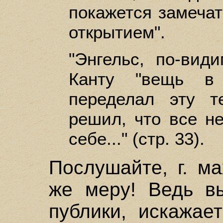
покажется замеча
открытием".
"Энгельс, по-вид
Канту "вещь в 
переделал эту 
решил, что все н
себе..." (стр. 33).
Послушайте, г. ма
же меру! Ведь вы
публики, искажае