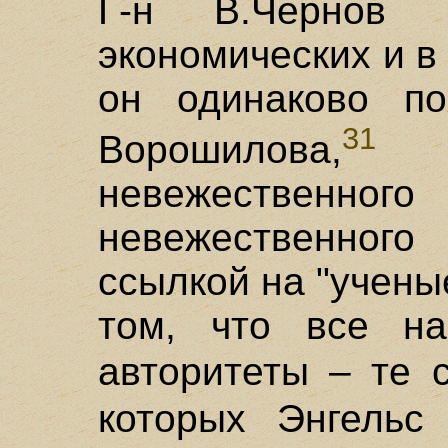
Г-н В.Чернов
экономических и 
он одинаково по
31
Ворошилова,
ун
невежественно
невежественног
ссылкой на "учены
том, что все на
авторитеты – те
которых Энгель