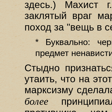
здесь.) Махист г
заклятый враг ма
поход за "вещь в 
* Буквально: че
предмет ненавист
Стыдно признатьс
утаить, что на это
марксизму сделала
более
принципиал