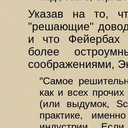
Указав на то, ч
"решающие" довод
и что Фейербах 
более остроумн
соображениями, Э
"Самое решительн
как и всех прочи
(или выдумок, Sch
практике, именн
индустрии. Есл