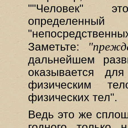
""Человек" э
определен
"непосредствен
"прежд
Заметьте:
дальнейшем разви
оказывается дл
физическим те
физических тел".
Ведь это же сплош
годного только 