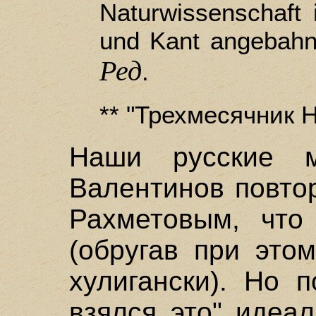
Naturwissenschaft 
und Kant angebahnte
Ред
.
** "Трехмесячник
Наши русские 
Валентинов повто
Рахметовым, что
(обругав при это
хулигански). Но 
взялся это" идеа