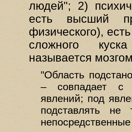
людей"; 2) психич
есть высший пр
физического), ест
сложного куск
называется мозгом
"Область подстано
– совпадает с 
явлений; под явле
подставлять не 
непосредственные 