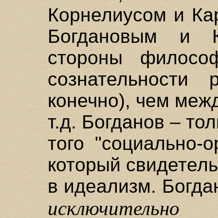
Корнелиусом и Ка
Богдановым и 
стороны филосо
сознательности 
конечно), чем меж
т.д. Богданов – то
того "социально-о
который свидетель
в идеализм. Богдан
исключительно
о 