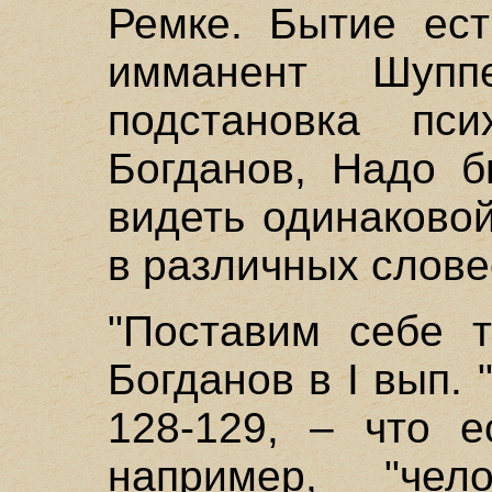
Ремке. Бытие ест
имманент Шупп
подстановка пси
Богданов, Надо б
видеть одинаково
в различных слове
"Поставим себе т
Богданов в I вып.
128-129, – что е
например, "чел