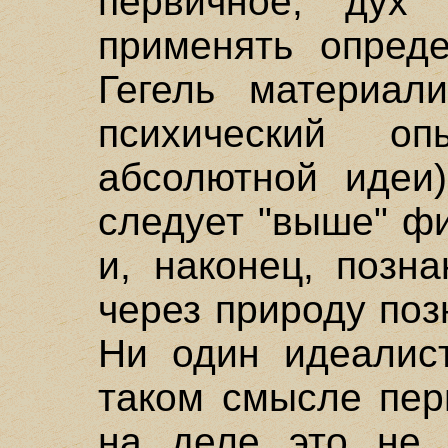
первичное, дух 
применять опреде
Гегель материал
психический о
абсолютной идеи)
следует "выше" ф
и, наконец, позн
через природу по
Ни один идеалист
таком смысле пер
на деле это не 