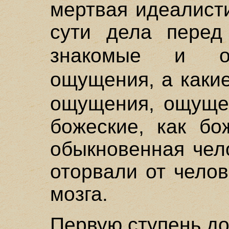
мертвая идеалист
сути дела перед
знакомые и 
ощущения, а каки
ощущения, ощущ
божеские, как бо
обыкновенная чел
оторвали от челов
мозга.
Первую ступень до