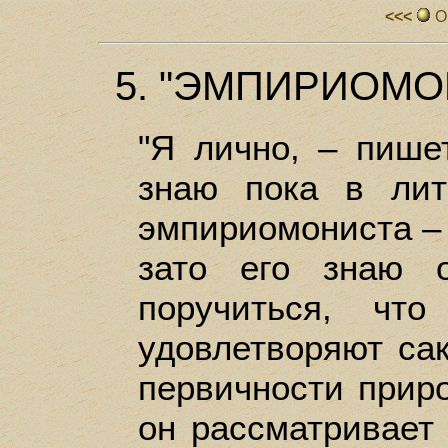
<<<
О
5. "ЭМПИРИОМО
"Я лично, – пише
знаю пока в лит
эмпириомониста – 
зато его знаю 
поручиться, чт
удовлетворяют са
первичности прир
он рассматривает