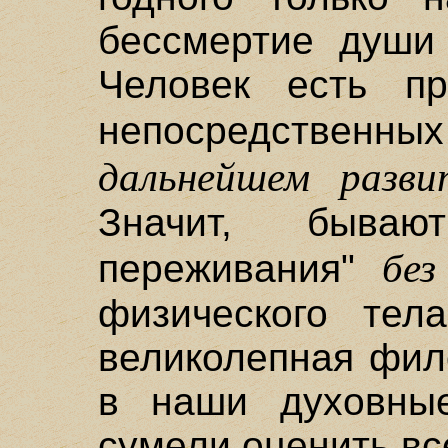
бессмертие души 
Человек есть пр
непосредствен
дальнейшем разви
Значит, бывают
без
переживания"
физического тел
великолепная фил
в наши духовны
сумели оценить вс