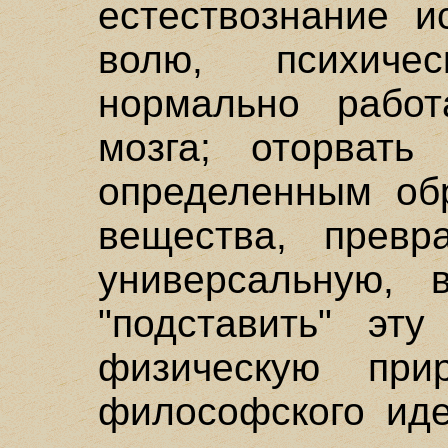
естествознание и
волю, психиче
нормально работ
мозга; оторват
определенным обр
вещества, превр
универсальную, 
"подставить" эт
физическую при
философского иде