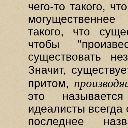
чего-то такого, чт
могущественнее 
такого, что суще
чтобы "произве
существовать не
Значит, существу
производя
притом,
это называетс
идеалисты всегда 
последнее наз