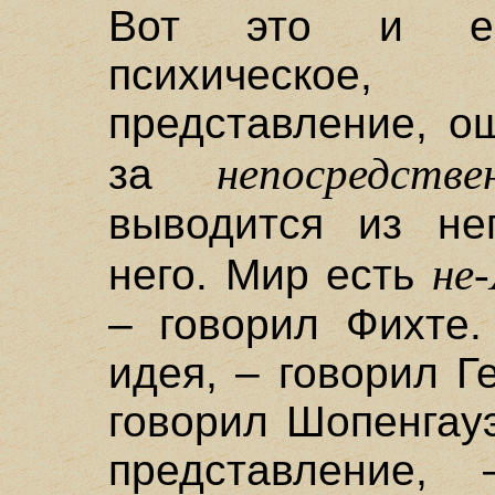
Вот это и ес
психическое,
представление, о
непосредстве
за
выводится из нег
не-
него. Мир есть
– говорил Фихте.
идея, – говорил Г
говорил Шопенгау
представление,