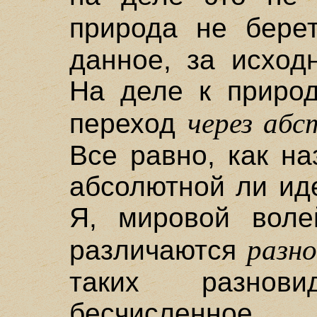
природа не бер
данное, за исход
На деле к приро
через абс
переход
Все равно, как на
абсолютной ли ид
Я, мировой волей
разн
различаются
таких разнови
бесчисленное