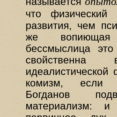
опыто
называется
что физический
развития, чем пс
же вопиющая
бессмыслица это 
свойственна
идеалистической 
комизм, если 
Богданов по
материализм: и