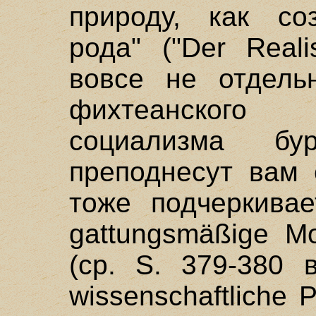
природу, как соз
рода" ("Der Reali
вовсе не отдельн
фихтеанского
социализма бу
преподнесут вам 
тоже подчеркивае
gattungsmäßige M
(cp. S. 379-380 в "
wissenschaftliche P