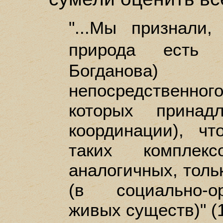
"...Мы признали
природа ест
Богданова)
непосредственно
которых принад
координации), ч
таких компле
аналогичных, толь
(в социально-о
живых существ)" (1