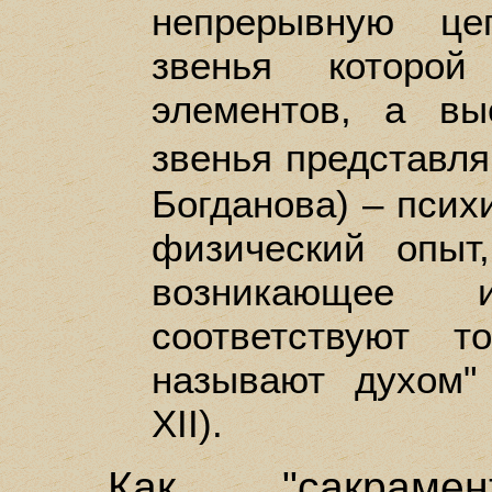
непрерывную це
звенья которо
элементов, а вы
звенья представл
Богданова) – псих
физический опыт
возникающее 
соответствуют т
называют духом" 
XII).
Как "сакрамен