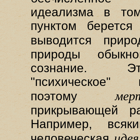
идеализма в том
пунктом берется 
выводится прир
природы обыкно
сознание. Эт
"психическое" 
мер
поэтому
прикрывающей ра
Например, всяк
идея
человеческая