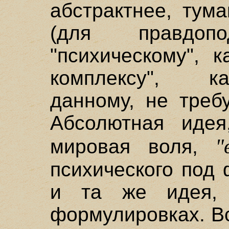
абстрактнее, тум
(для правдоп
"психическому", 
комплексу", к
данному, не треб
Абсолютная идея
"
мировая воля,
психического под 
и та же идея, 
формулировках. Вс