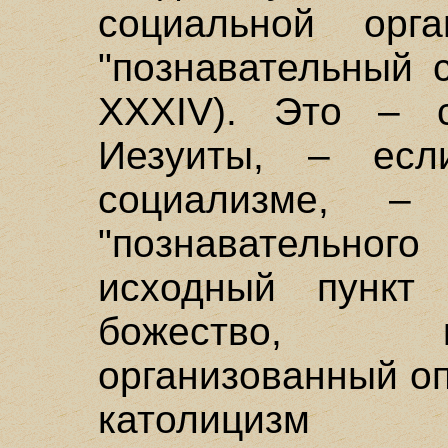
социальной орг
"познавательный со
XXXIV). Это – с
Иезуиты, – есл
социализме, – 
"познавательно
исходный пункт 
божество, к
организованный оп
католицизм 