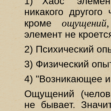
1) Хаос "элемен
никакого другого 
ощущений,
кроме
элемент не кроется
2) Психический оп
3) Физический опы
4) "Возникающее и
Ощущений (челове
не бывает. Значи