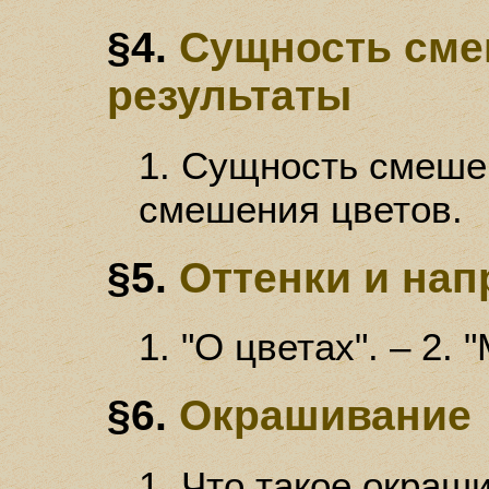
§4.
Сущность сме
результаты
1. Сущность смешен
смешения цветов.
§5.
Оттенки и нап
1. "О цветах". – 2. 
§6.
Окрашивание
1. Что такое окраши