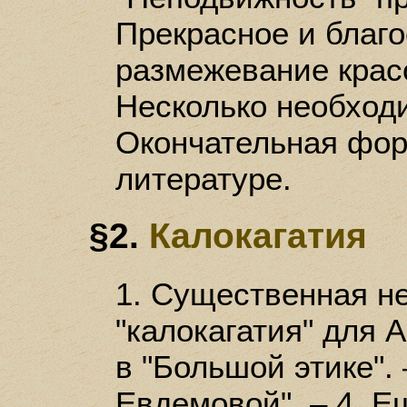
Прекрасное и благо
размежевание красо
Несколько необходи
Окончательная форм
литературе.
§2.
Калокагатия
1. Существенная н
"калокагатия" для 
в "Большой этике". 
Евдемовой". – 4. Ещ