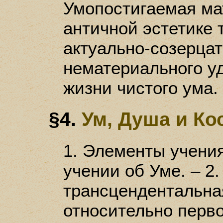
Умопостигаемая мат
античной эстетике
актуально-созерца
нематериального у
жизни чистого ума.
§4.
Ум, Душа и Ко
1. Элементы учени
учении об Уме. – 2
трансцендентальна
относительно перво