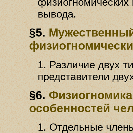
физиогномических 
вывода.
§5.
Мужественный
физиогномически
1. Различие двух т
представители двух
§6.
Физиогномика
особенностей чел
1. Отдельные члены