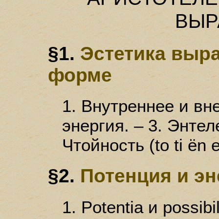
ВЫР
§1.
Эстетика выр
форме
1. Внутреннее и вн
энергия. – 3. Энтеле
Чтойность (to ti ёn e
§2.
Потенция и эн
1. Potentia и possibi