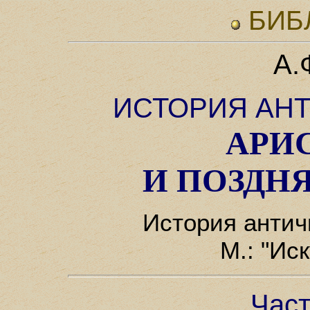
БИБ
А.
ИСТОРИЯ АН
АРИ
И ПОЗДН
История античн
М.: "Ис
Част