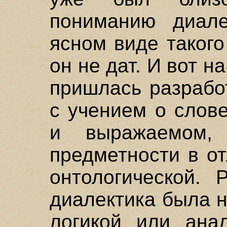
пониманию диале
ясном виде таког
он не дат. И вот н
пришлась разрабо
с учением о слов
и выражаемом,
предметности в о
онтологической. 
диалектика была н
логикой или анал