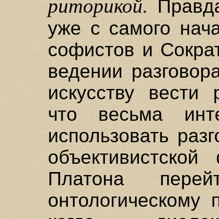
риторикой.
Правда
уже с самого нач
софистов и Сократ
ведении разговора
искусству вести 
что весьма инте
использовать раз
объективистской
Платона пере
онтологическому 