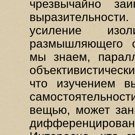
чрезвычайно за
выразительности.
усиление изол
размышляющего с
мы знаем, парал
объективистическ
что изучением в
самостоятельност
вещью, может зан
дифференциро