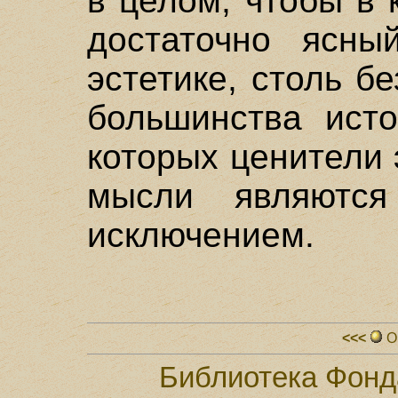
в целом, чтобы в 
достаточно ясны
эстетике, столь б
большинства исто
которых ценители 
мысли являютс
исключением.
<<<
О
Библиотека Фонд