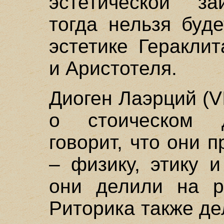
эстетической за
тогда нельзя буд
эстетике Геракли
и Аристотеля.
Диоген Лаэрций (VI
о стоическом 
говорит, что они 
– физику, этику и
они делили на ри
Риторика также де