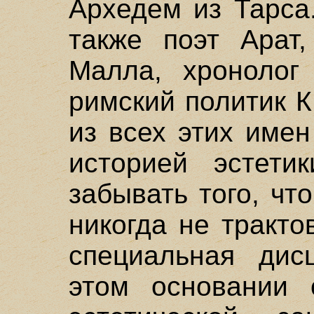
Архедем из Тарса
также поэт Арат,
Малла, хронолог
римский политик 
из всех этих име
историей эстети
забывать того, чт
никогда не тракто
специальная дис
этом основании 