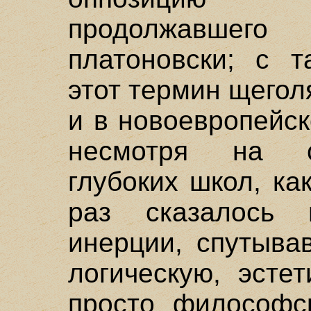
продолжавшег
платоновски; с 
этот термин щегол
и в новоевропейск
несмотря на с
глубоких школ, ка
раз сказалось 
инерции, спутыва
логическую, эсте
просто философск