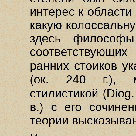
интерес к област
какую колоссальн
здесь философы
соответствующих 
ранних стоиков у
(ок. 240 г.), 
стилистикой (Diog.
в.) с его сочине
теории высказывани