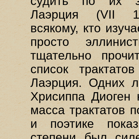
судить по их з
Лаэрция (VII 1
всякому, кто изуч
просто эллинис
тщательно прочи
список трактато
Лаэрция. Одних л
Хрисиппа Диоген 
масса трактатов п
и поэтике пока
степени был сил