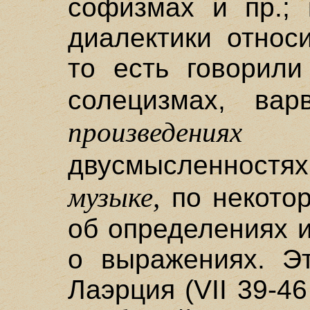
софизмах и пр.; 
диалектики относ
то есть говорили
солецизмах, ва
произведениях
(pe
двусмысленностя
музыке,
по некотор
об определениях и
о выражениях. Э
Лаэрция (VII 39-4