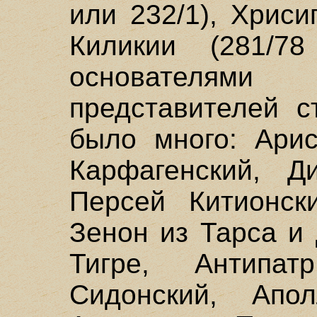
или 232/1), Хрис
Киликии (281/7
основателям
представителей с
было много: Арис
Карфагенский, Ди
Персей Китионск
Зенон из Тарса и
Тигре, Антипа
Сидонский, Апо