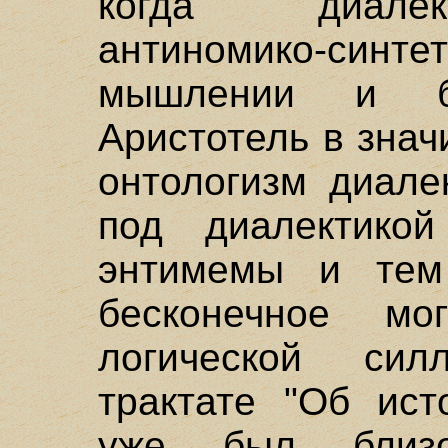
когда диалек
антиномико-синт
мышлении и б
Аристотель в зна
онтологизм диале
под диалектикой
энтимемы и тем
бесконечное мо
логической сил
трактате "Об ист
уже был близо