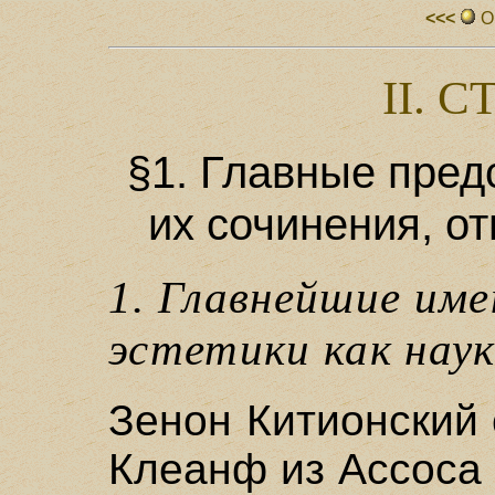
<<<
О
II. 
§1. Главные пред
их сочинения, о
1. Главнейшие им
эстетики как нау
Зенон Китионский с
Клеанф из Ассоса 