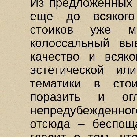
Из предложенных 
еще до всякого
стоиков уже м
колоссальный выв
качество и всяко
эстетической ил
тематики в сто
поразить и огл
непредубежденно
отсюда – беспощ