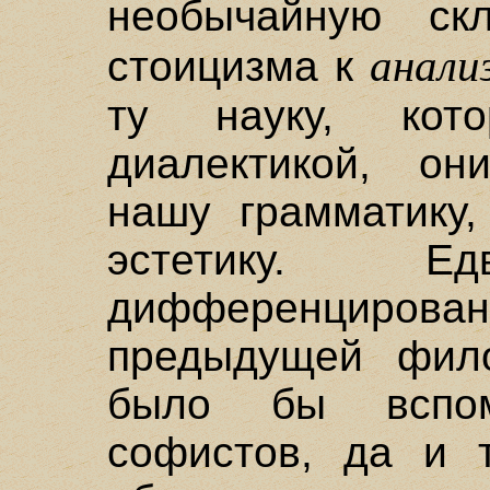
необычайную скл
анали
стоицизма к
ту науку, кот
диалектикой, о
нашу грамматику,
эстетику. 
дифференцирова
предыдущей фил
было бы вспом
софистов, да и 