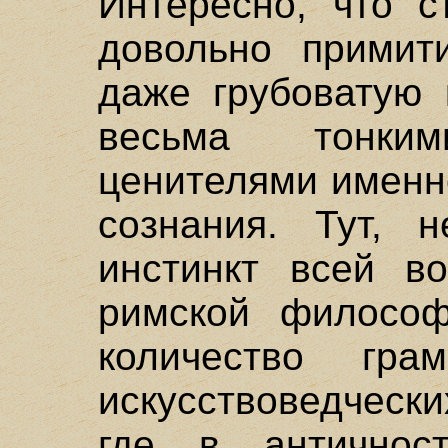
Интересно, что с
довольно примит
даже грубоватую 
весьма тонки
ценителями именн
сознания. Тут, н
инстинкт всей во
римской философ
количество грамм
искусствоведческ
где в античнос