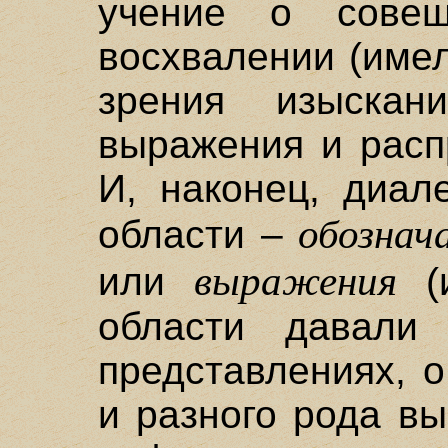
учение о совещ
восхвалении (имел
зрения изыскан
выражения и расп
И, наконец, диал
обознач
области –
выражения
или
(и
области давали
представлениях, 
и разного рода вы