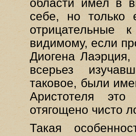
области имел в в
себе, но только 
отрицательные 
видимому, если пр
Диогена Лаэрция,
всерьез изучав
таковое, были име
Аристотеля это
отягощено чисто л
Такая особеннос