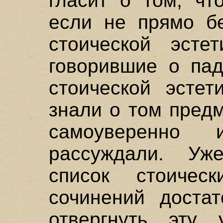
гласит о том, чт
если не прямо бе
стоической эсте
говорившие о пад
стоической эстет
знали о том предм
самоуверенно
рассуждали. Уж
список стоичес
сочинений достат
отвергнуть эту