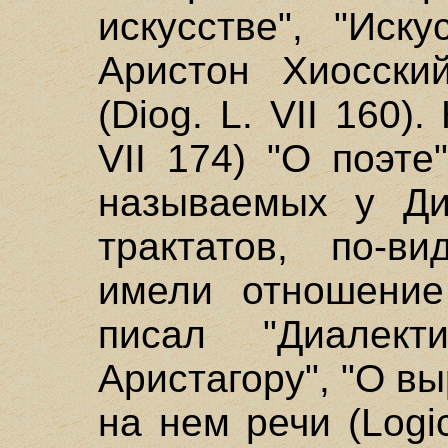
искусстве", "Иск
Аристон Хиосски
(Diog. L. VII 160)
VII 174) "О поэте
называемых у Ди
трактатов, по-в
имели отношение 
писал "Диалект
Аристагору", "О в
на нем речи (Logic