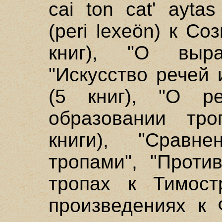
cai ton cat' ayta
(peri lexeön) к Со
книг), "О выр
"Искусство речей 
(5 книг), "О ре
образовании тро
книги), "Сравн
тропами", "Проти
тропах к Тимостр
произведениях к 