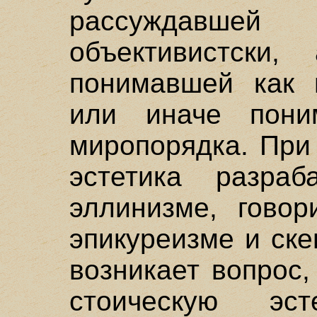
рассуждавшей
объективистски,
понимавшей как п
или иначе поним
миропорядка. При
эстетика разра
эллинизме, говор
эпикуреизме и ске
возникает вопрос
стоическую э