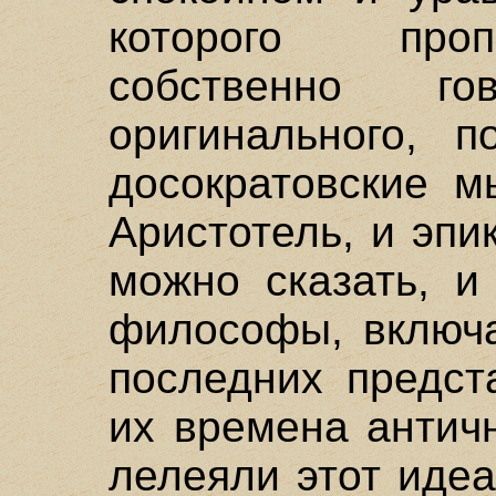
которого проп
собственно г
оригинального, п
досократовские м
Аристотель, и эпи
можно сказать, и
философы, включа
последних предст
их времена антич
лелеяли этот иде