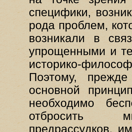
специфики, возни
рода проблем, ко
возникали в свя
упрощенными и те
историко-фило
Поэтому, прежде
основной принцип
необходимо бес
отбросить м
предрассудков, и