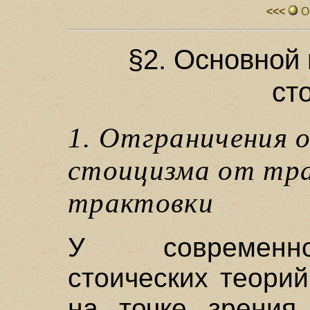
<<<
О
§2. Основной
ст
1. Отграничения 
стоицизма от тра
трактовки
У современно
стоических теорий
на точке зрения 