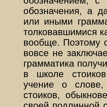
обозначением, с 
обозначения, а д
или иными грамма
толковавшимися к
вообще. Поэтому 
вовсе не заключае
грамматика получ
в школе стоико
учение о слове,
стоиков, обыкнов
своей подлинной 