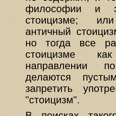
философии и э
стоицизме; ил
античный стоициз
но тогда все ра
стоицизме ка
направлении п
делаются пусты
запретить употр
"стоицизм".
В поисках такого