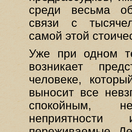
среди весьма о
связи с тысячел
самой этой стоич
Уже при одном те
возникает пред
человеке, которы
выносит все невз
спокойным, 
неприятности
переживаемые. Де