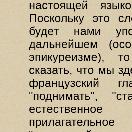
настоящей языко
Поскольку это сл
будет нами упо
дальнейшем (ос
эпикуреизме), т
сказать, что мы з
французский гл
"поднимать", "ст
естественно
прилагательно