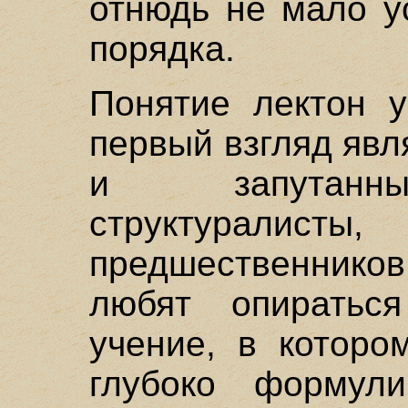
отнюдь не мало у
порядка.
Понятие лектон у
первый взгляд яв
и запутанны
структурали
предшественник
любят опиратьс
учение, в которо
глубоко формул