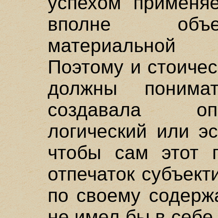
успехом применяе
вполне объе
материальной 
Поэтому и стоиче
должны понима
создавала оп
логический или эс
чтобы сам этот п
отпечаток субъект
по своему содерж
не имел бы в себе