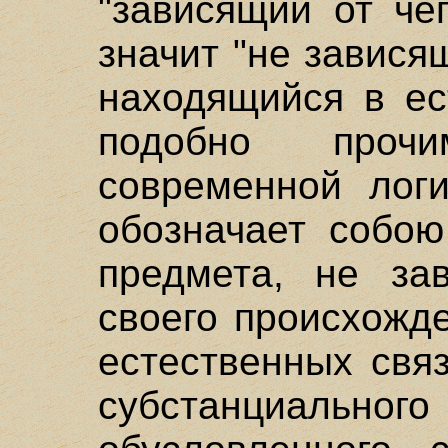
"зависящий от чего
значит "не зависящ
находящийся в ес
подобно проч
современной логи
обозначает собою
предмета, не за
своего происхожде
естественных связ
субстанциаль