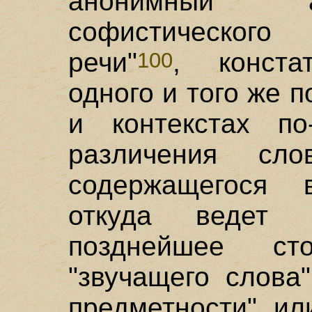
анонимный а
софистического
речи"
, конста
100
одного и того же 
и контекстах по
различения сло
содержащегося 
откуда ведет 
позднейшее сто
"звучащего слова
предметности", или