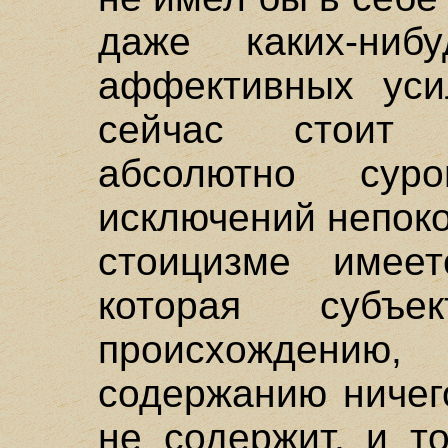
даже каких-ниб
аффективных уси
сейчас стоит 
абсолютно су
исключений непок
стоицизме имеет
которая субъ
происхождени
содержанию ничег
не содержит, и т