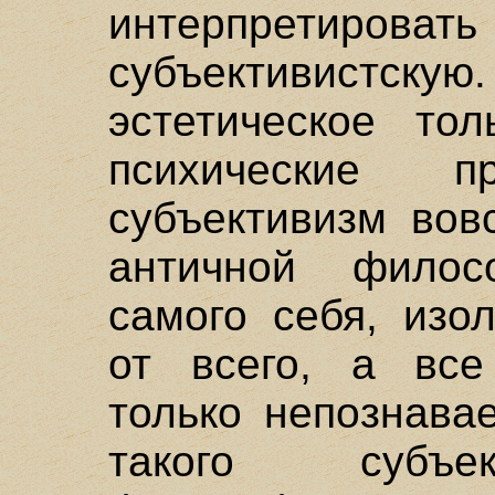
интерпретиро
субъективист
эстетическое то
психические 
субъективизм вов
античной филос
самого себя, изо
от всего, а все
только непознава
такого субъе