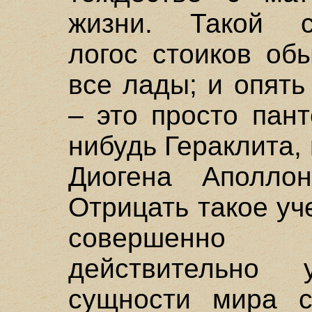
жизни. Такой ст
логос стоиков об
все лады; и опять
– это просто пант
нибудь Гераклита,
Диогена Аполло
Отрицать такое уч
совершенно 
действительно
сущности мира с