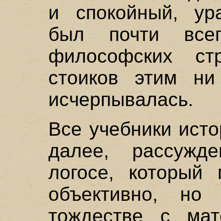
и спокойный, ур
был почти все
философских ст
стоиков этим ни
исчерпывалась.
Все учебники ист
далее, рассужд
логосе, который 
объективно, н
тождестве с мат