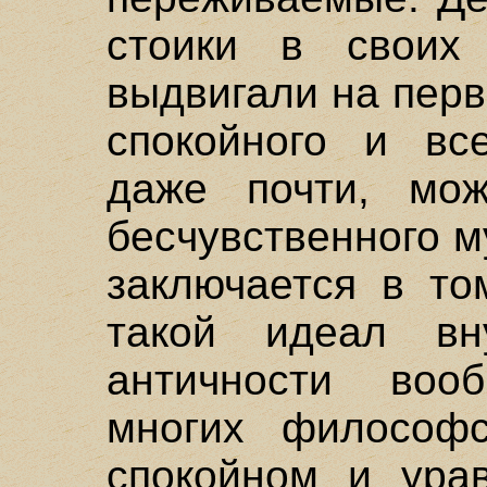
стоики в своих 
выдвигали на перв
спокойного и все
даже почти, можн
бесчувственного м
заключается в то
такой идеал вн
античности воо
многих философс
спокойном и ура