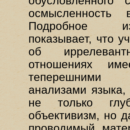
обусловленного с
осмысленность
Подробное из
показывает, что у
об иррелеван
отношениях им
теперешними
анализами языка,
не только глу
объективизм, но 
проводимый мате