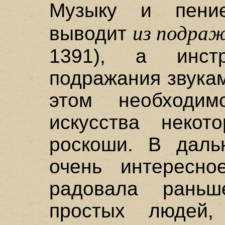
Музыку и пение
из подра
выводит
1391), а инст
подражания звука
этом необходим
искусства некот
роскоши. В даль
очень интересно
радовала раньш
простых людей,