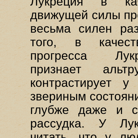
Лукреция в кач
движущей силы про
весьма силен ра
того, в качес
прогресса Лук
признает альт
контрастирует у
звериным состоян
глубже даже и с
рассудка. У Лу
читать, что у лю