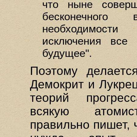
что ныне соверш
бесконечного
необходимости 
исключения все
будущее".
Поэтому делаетс
Демокрит и Лукре
теорий прогрес
всякую атомист
правильно пишет, ч