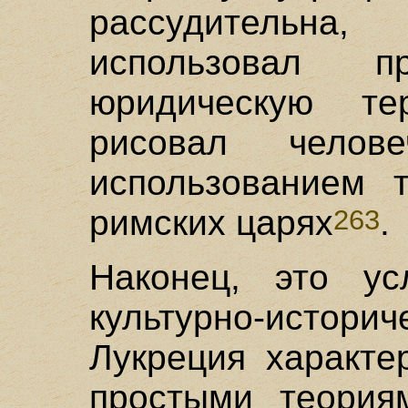
рассудительн
использовал 
юридическую т
рисовал челов
использованием 
римских царях
.
263
Наконец, это ус
культурно-истор
Лукреция характе
простыми теория