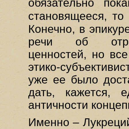
обязательно пок
становящееся, то
Конечно, в эпикур
речи об отри
ценностей, но вс
этико-субъективи
уже ее было дост
дать, кажется, 
античности концеп
Именно – Лукреци