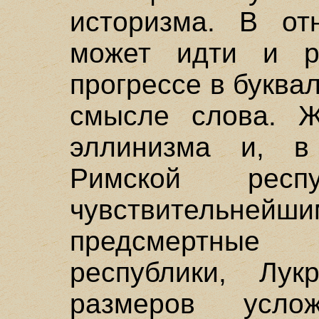
историзма. В от
может идти и р
прогрессе в буква
смысле слова. Ж
эллинизма и, в
Римской респ
чувствительнейш
предсмертные
республики, Лу
размеров усл