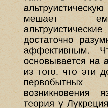
альтруистическу
мешает ему
альтруистическ
достаточно разум
аффективным. Ч
основывается на 
из того, что эти 
первобытны
возникновения я
теория у Лукреци