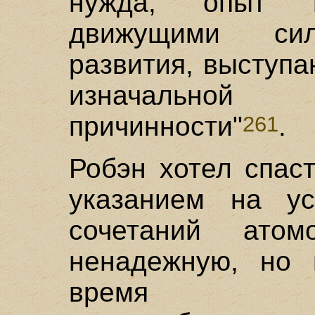
нужда, опыт 
движущими сил
развития, выступа
изначально
причинности"
.
261
Робэн хотел спас
указанием на ус
сочетаний атом
ненадежную, но 
время об