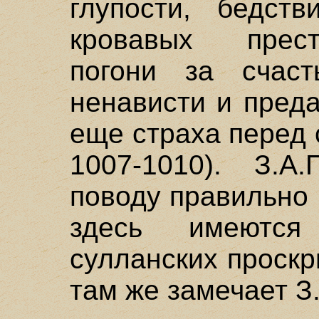
глупости, бедст
кровавых прест
погони за счаст
ненависти и преда
еще страха перед с
1007-1010). З.А
поводу правильно 
здесь имеютс
сулланских проскр
там же замечает З