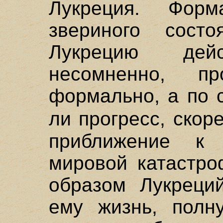
Лукреция. Фор
звериного сост
Лукрецию дейс
несомненно, п
формально, а по 
ли прогресс, скор
приближение к 
мировой катастро
образом Лукреци
ему жизнь, полну