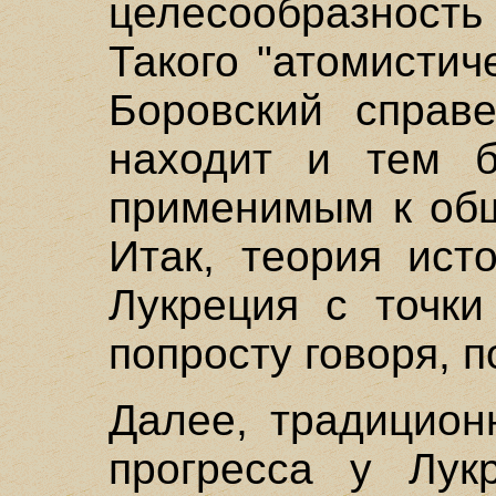
целесообразнос
Такого "атомистич
Боровский справ
находит и тем б
применимым к общ
Итак, теория ист
Лукреция с точки
попросту говоря, п
Далее, традицион
прогресса у Лук