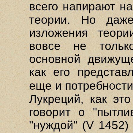
всего напирают н
теории. Но даже
изложения теори
вовсе не толь
основной движуще
как его представ
еще и потребност
Лукреций, как эт
говорит о "пытли
"нуждой" (V 1452