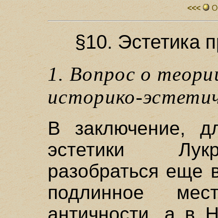
<<<
О
§10. Эстетика 
1. Вопрос о теори
историко-эстетич
В заключение, д
эстетики Лук
разобраться еще 
подлинное ме
античности, а в 