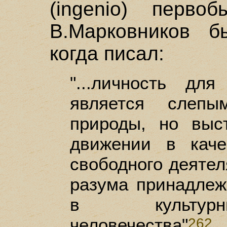
(ingenio) перво
В.Марковников б
когда писал:
"...личность дл
является слеп
природы, но выс
движении в каче
свободного деятел
разума принадле
в культурн
человечества"
.
262