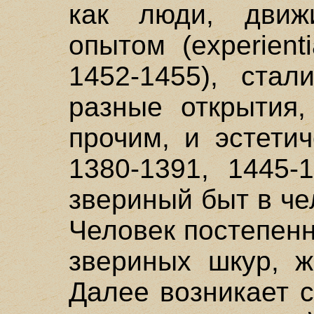
как люди, движ
опытом (experient
1452-1455), стал
разные открытия,
прочим, и эстети
1380-1391, 1445-
звериный быт в ч
Человек постепен
звериных шкур, ж
Далее возникает 