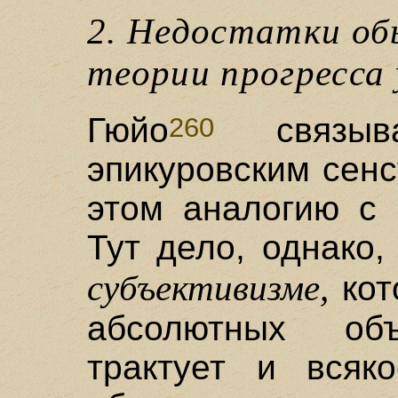
2. Недостатки об
теории прогресса 
Гюйо
связыв
260
эпикуровским сен
этом аналогию с 
Тут дело, однако,
субъективизме,
кот
абсолютных объ
трактует и всяк