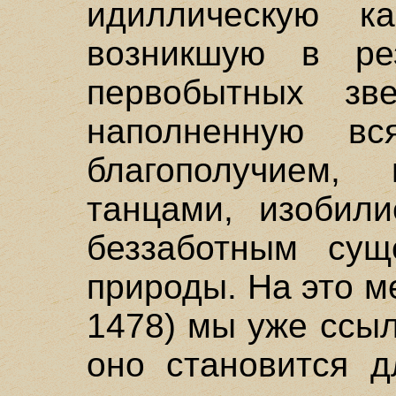
идиллическую к
возникшую в рез
первобытных зв
наполненную вс
благополучием,
танцами, изобил
беззаботным сущ
природы. На это м
1478) мы уже ссы
оно становится 