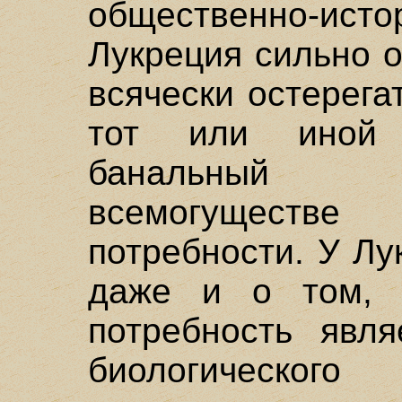
общественно-исто
Лукреция сильно о
всячески остерега
тот или иной 
банальный 
всемогущест
потребности. У Л
даже и о том, 
потребность явл
биологическог