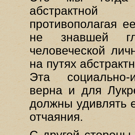
абстрактной 
противополагая е
не знавшей гл
человеческой лич
на путях абстракт
Эта социально-и
верна и для Лукр
должны удивлять 
отчаяния.
С другой стороны,