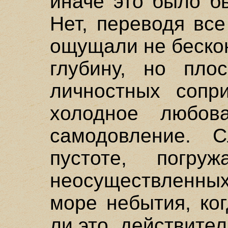
иначе это было б
Нет, переводя все
ощущали не бескон
глубину, но плос
личностных сопри
холодное любов
самодовление. 
пустоте, погр
неосуществленных 
море небытия, ко
ли это, действител