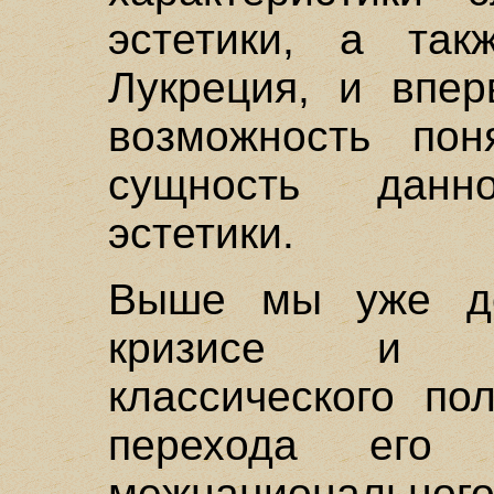
эстетики, а так
Лукреция, и впе
возможность пон
сущность данн
эстетики.
Выше мы уже до
кризисе и ги
классического по
перехода его
межнациональн