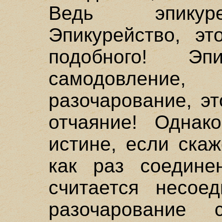
Ведь эпикуре
Эпикурейство, эт
подобного! Э
самодовление
разочарование, э
отчаяние! Одна
истине, если ска
как раз соедине
считается несое
разочарование