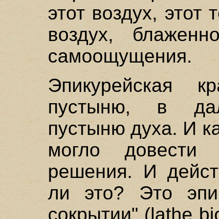
этот воздух, этот
воздух, блаженно
самоощущения.
Эпикурейская к
пустыню, в дал
пустыню духа. И к
могло довести 
решения. И дейст
ли это? Это эпи
сокрытии" (lathe bio