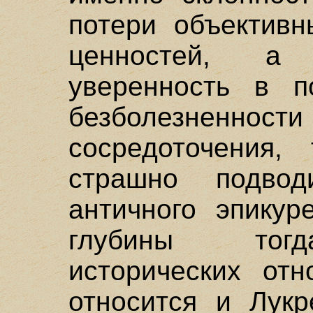
потери объективн
ценностей, а
уверенность в п
безболезненн
сосредоточения,
страшно подво
античного эпикур
глубины тогд
исторических от
относится и Лукр