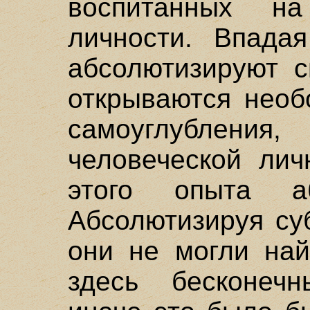
воспитанных н
личности. Впада
абсолютизируют с
открываются необ
самоуглубления,
человеческой лич
этого опыта аб
Абсолютизируя су
они не могли най
здесь бесконеч