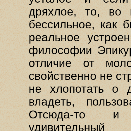
дряхлое, то, во 
бессильное, как 
реальное устрое
философии Эпикур
отличие от моло
свойственно не ст
не хлопотать о д
владеть, пользов
Отсюда-то и 
удивительны