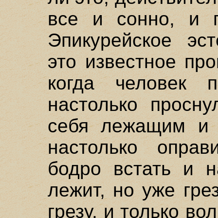
все и сонно, и п
Эпикурейское эст
это известное пр
когда человек п
настолько просну
себя лежащим и 
настолько оправ
бодро встать и н
лежит, но уже гре
грезу, и только в