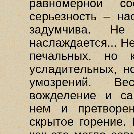
равномерной сос
серьезность – на
задумчива. Не
наслаждается... Не
печальных, но к
усладительных, н
умозрений. Ве
вожделение и са
нем и претворе
скрытое горение.