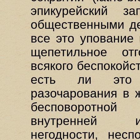
эпикурейский за
общественными дел
все это упование 
щепетильное от
всякого беспокойс
есть ли это 
разочарования в 
бесповоротной
внутренней и
негодности, несп