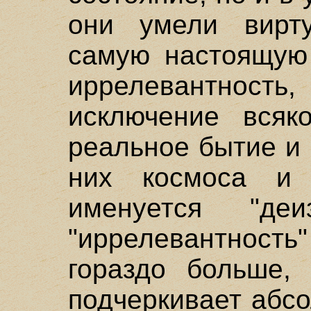
они умели вирту
самую настоящую
иррелевантность
исключение всяк
реальное бытие и 
них космоса и
именуется "де
"иррелевантнос
гораздо больше, 
подчеркивает абс