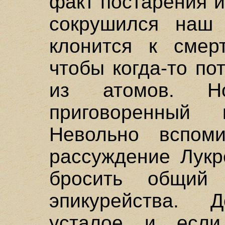
факт постарения и
сокрушился наш в
клонится к смерт
чтобы когда-то по
из атомов. 
приговоренный
Невольно вспоми
рассуждение Лукр
бросить общий 
эпикурейства. Д
усталое и если