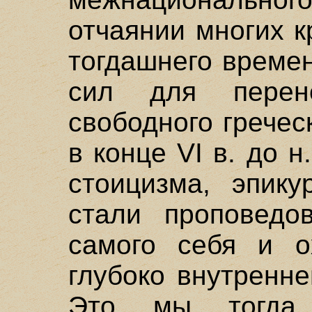
отчаянии многих 
тогдашнего време
сил для перен
свободного гречес
в конце VI в. до 
стоицизма, эпику
стали проповедо
самого себя и о
глубоко внутренне
Это мы тогда 