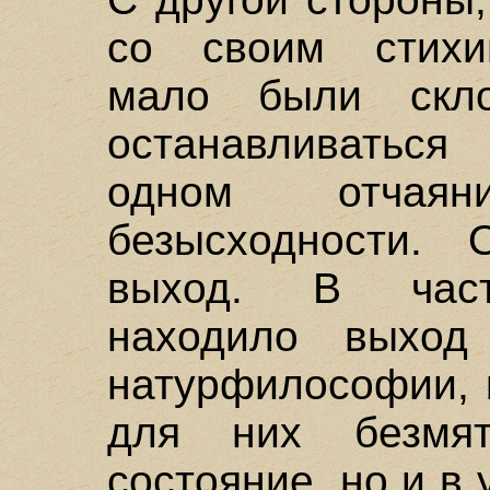
со своим стихи
мало были скл
останавливаться
одном отчая
безысходности. 
выход. В частн
находило выход
натурфилософии, 
для них безмя
состояние, но и в 