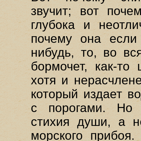
звучит; вот поче
глубока и неотли
почему она если 
нибудь, то, во вс
бормочет, как-то
хотя и нерасчлен
который издает в
с порогами. Но
стихия души, а н
морского прибоя.