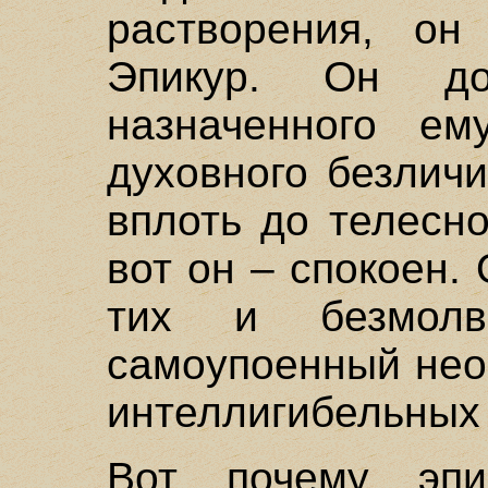
растворения, он
Эпикур. Он д
назначенного ем
духовного безличи
вплоть до телесн
вот он – спокоен. 
тих и безмолв
самоупоенный нео
интеллигибельных 
Вот почему эпи