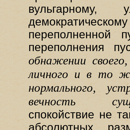
вульгарному, у
демократическому
переполненной пу
переполнения пус
обнажении своего, 
личного и в то ж
нормального, ус
вечность сущес
спокойствие не та
абсолютных раз