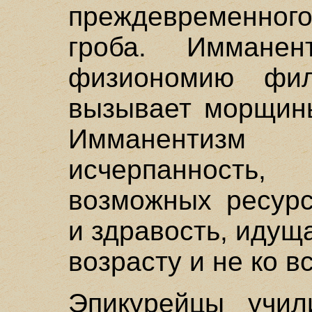
преждевременног
гроба. Имманен
физиономию фил
вызывает морщины
Имманентизм
исчерпанность,
возможных ресурс
и здравость, идущ
возрасту и не ко 
Эпикурейцы учил