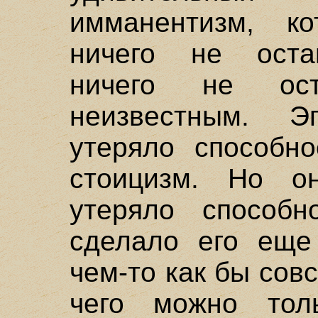
имманентизм, ко
ничего не оста
ничего не ост
неизвестным. Э
утеряло способно
стоицизм. Но о
утеряло способн
сделало его еще
чем-то как бы сов
чего можно тол