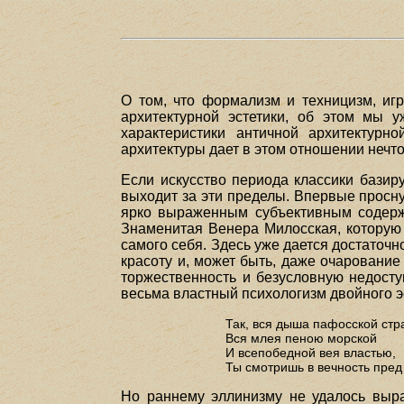
О том, что формализм и техницизм, иг
архитектурной эстетики, об этом мы 
характеристики античной архитектурн
архитектуры дает в этом отношении нечто
Если искусство периода классики базир
выходит за эти пределы. Впервые просну
ярко выраженным субъективным содержа
Знаменитая Венера Милосская, которую 
самого себя. Здесь уже дается достаточн
красоту и, может быть, даже очарование 
торжественность и безусловную недосту
весьма властный психологизм двойного э
Так, вся дыша пафосской стр
Вся млея пеною морской
И всепобедной вея властью,
Ты смотришь в вечность пред
Но раннему эллинизму не удалось выра