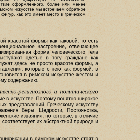
ствие оформленного, более или менее
имском искусстве мы встречаем обратное
фигур, как это имеет место в греческом
ой красотой формы как таковой, то есть
нвенциональное настроение, отвечающее
лизированная форма человеческого тела
ыступают одетые в тогу граждане как
лужат здесь не просто красоте формы, а
тавления, которые с нею как формой, в
тановится в римском искусстве жестом и
ному содержанию.
венно-религиозного и политического
 в искусстве. Поэтому понятно широкое
ых представлений. Греческому искусству
ражения Веры, Щедрости, Постоянства,
женские изваяния, но которые, в отличие
 соответствует их абстрактной природе и
онификации в римском искусстве стоят в