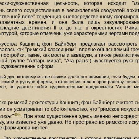
"и
ески-художественная цельность, которая исходит
нь своего осуществления в великолепной сводчатой архи
ственной воле" тенденция к непосредственному формиро
запамятных времен, и она была лишь завуалирована
оследние десятилетия II в. до н.э. в окрестностях Ри
ьптурой, которые отмечены уже характерными чертами подл
кусства Кашнитц фон Вайнберг предлагает рассмотреть 
валась как "римский классицизм", вполне объясняемый гре
остройки, такие, как мосты и акведуки, а также реалистич
ой группе "Алтарь мира", "Ara pacis") чувствуется рука 
х художественных форм.
ый дух, которому мы не окажем должного внимания, если будем, ка
в самой структуре формы, в отношении тела к пространству появл
еле, не удается найти художественные предпосылки "Алтаря ми
ко-римской архитектуры Кашнитц фон Вайнберг считает 
и он усматривает то обстоятельство, что "римское искусс
485
овое"
. При этом существенна здесь именно непосредст
у, это известно уже давно. Но пространство римского ис
ате формирования тел.
. Это художественное пространство, в котором пластическая фо