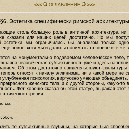
<<<
ОГЛАВЛЕHИЕ
>>>
§6. Эстетика специфически римской архитектур
рающие столь большую роль в античной архитектуре, ни 
уже сказали для наших целей достаточно. Но мы пост
ой эстетики мы ограничились бы анализом только одно
 еще новое, хотя мы и должны понимать это новое все же в
уется на монументально подаваемом человеческом теле, 
вшаяся человеческая субъективность уже и здесь наполни
нием. Об этом достаточно свидетельствуют скульптуры т
теперь относят к началу эллинизма, ни в какой мере не 
о углубленная психология, виртуозно умеющая объединять, 
прекрасного женского тела, а с другой стороны, какую-то
пность. Фет хорошо сказал об этой статуе, выражая этот
стетического зрения:
астью,
 собой.
зить те субъективные глубины, на которые был способе