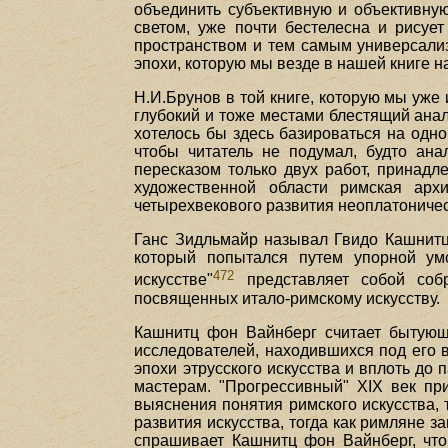
объединить субъективную и объективну
светом, уже почти бестелесна и рисует
пространством и тем самым универсализ
эпохи, которую мы везде в нашей книге 
Н.И.Брунов в той книге, которую мы уже 
глубокий и тоже местами блестящий анал
хотелось бы здесь базироваться на одн
чтобы читатель не подумал, будто ан
пересказом только двух работ, принадл
художественной области римская арх
четырехвекового развития неоплатоничес
Ганс Зидльмайр называл Гвидо Кашнитц
который попытался путем упорной умс
472
искусстве"
представляет собой соб
посвященных итало-римскому искусству.
Кашнитц фон Вайнберг считает бытующ
исследователей, находившихся под его вл
эпохи этрусского искусства и вплоть д
мастерам. "Прогрессивный" XIX век пр
выяснения понятия римского искусства, 
развития искусства, тогда как римляне 
спрашивает Кашнитц фон Вайнберг, что