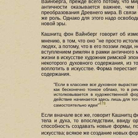
Вайнберга, прежде всего потому, что ми
античности оказывается важнее, чем
преобразования Древнего мира. В связи 
же роль. Однако для этого надо освобод
новой эры.
Кашнитц фон Вайнберг говорит об измен
мнению, в том, что оно "не просто истол
людях, а потому, что в его поэзии люди,
вступлением римлян в рамки античного м
жизни в искусстве художник римской эпо
некоторого духовного содержания, из т
воплотить в искусстве. Форма перестает
содержания.
"Если в классике все духовное выраста
как бесконечно тонкое облако, то в ри
истолковывается в художественной фо
действие начинается здесь лишь для т
478
самостоятельно идеи"
.
Если вначале все же, говорит Кашнитц ф
тела и духа, то впоследствии, ввиду о
способность создавать новые формы, по
искусства; всякое же создание новых форм