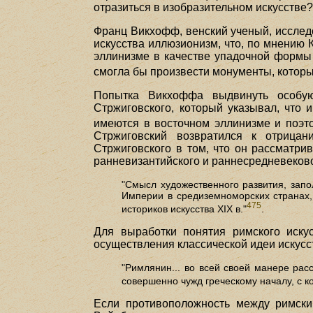
отразиться в изобразительном искусстве
Франц Викхофф, венский ученый, исслед
искусства иллюзионизм, что, по мнению 
эллинизме в качестве упадочной формы 
смогла бы произвести монументы, котор
Попытка Викхоффа выдвинуть особую
Стржиговского, который указывал, что 
имеются в восточном эллинизме и поэто
Стржиговский возвратился к отрицан
Стржиговского в том, что он рассматрив
ранневизантийского и раннесредневеково
"Смысл художественного развития, зап
Империи в средиземноморских странах,
475
историков искусства XIX в."
.
Для выработки понятия римского иску
осуществления классической идеи искусс
"Римлянин... во всей своей манере рас
совершенно чужд греческому началу, с к
Если противоположность между римски