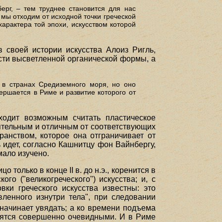
рг, – тем труднее становится для нас
мы отходим от исходной точки греческой
арактера той эпохи, искусством которой
 своей истории искусства Алоиз Ригль,
ости высветленной органической формы, а
а в странах Средиземного моря, но оно
ершается в Риме и развитие которого от
ходит возможным считать пластическое
ятельным и отличным от соответствующих
транством, которое она отграничивает от
ь идет, согласно Кашнитцу фон Вайнбергу,
мало изучено.
только в конце II в. до н.э., коренится в
го ("великогреческого") искусства; и, с
вки греческого искусства известны: это
вленного изнутри тела", при следовании
о начинает увядать; а ко времени подъема
овятся совершенно очевидными. И в Риме