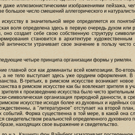
и даже иллюзионистическими изображениями пейзажа, че
ве большое число смешений аллегорического и натуралист
 искусству в значительной мере определяется их поня
еская воля определена здесь в первую очередь духом или р
и, оно создает себе свою собственную структуру символи
формирования становится в архитектуре художественным
ей античности утрачивает свое значение в пользу чисто с
следующие четыре принципа организации формы у римлян.
ние главной оси как доминанты всей композиции. Во-вто
, а не тело выступает здесь уже орудием оформления. 
ранства. В-третьих, в римском искусстве возникает ново
нства в римском искусстве как бы вовлекает зрителя в учас
е зрителя к произведению искусства было чисто зрительным
ски-символическая организация природной данности, в ср
римском искусстве исходя более из духовных и идейных с
ждественны, а "литературное" отступает на второй план,
 событий. Форма существенна в той мере, в какой она с
ся свидетельством реальностей определенного духовного 
 образе, находящих свое выражение и свидетельство.
в. до н.э., Кашнитц фон Вайнберг усматривает постепенное