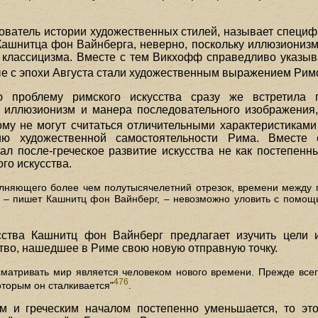
?
ователь истории художественных стилей, называет специ
Кашнитца фон Вайнберга, неверно, поскольку иллюзионизм
классицизма. Вместе с тем Викхофф справедливо указывае
ые с эпохи Августа стали художественным выражением Рим
 проблему римского искусства сразу же встретила п
и иллюзионизм и манера последовательного изображения,
му не могут считаться отличительными характеристиками 
ию художественной самостоятельности Рима. Вместе
ал после-греческое развитие искусства не как постепенн
го искусства.
олняющего более чем полутысячелетний отрезок, времени между 
 – пишет Кашнитц фон Вайнберг, – невозможно уловить с помощ
сства Кашнитц фон Вайнберг предлагает изучить цели 
тво, нашедшее в Риме свою новую отправную точку.
сматривать мир является человеком нового времени. Прежде всег
476
оторым он сталкивается"
.
м и греческим началом постепенно уменьшается, то эт