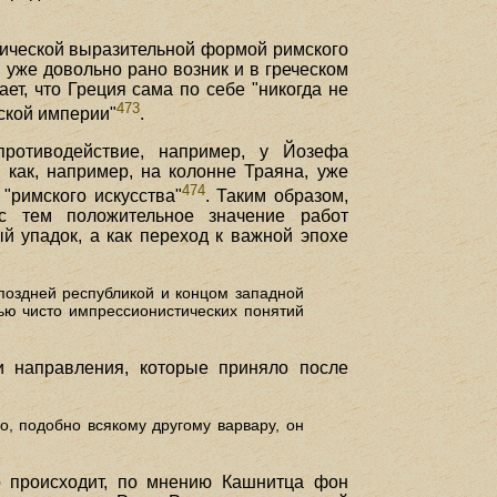
фической выразительной формой римского
 уже довольно рано возник и в греческом
т, что Греция сама по себе "никогда не
473
ской империи"
.
ротиводействие, например, у Йозефа
 как, например, на колонне Траяна, уже
474
"римского искусства"
. Таким образом,
 с тем положительное значение работ
ый упадок, а как переход к важной эпохе
поздней республикой и концом западной
ью чисто импрессионистических понятий
и направления, которые приняло после
о, подобно всякому другому варвару, он
о происходит, по мнению Кашнитца фон