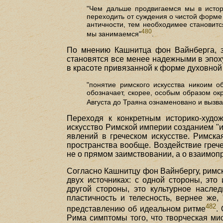
"Чем дальше продвигаемся мы в истор
переходить от суждения о чистой форме
античности, тем необходимее становитс
480
мы занимаемся"
.
По мнению Кашнитца фон Вайнберга, зр
становятся все менее надежными в эпоху
в красоте привязанной к форме духовной
"понятие римского искусства никоим о
обозначает, скорее, особым образом ок
Августа до Траяна ознаменовано и вызв
Переходя к конкретным историко-худо
искусство Римской империи созданием "
явлений в греческом искусстве. Римская
пространства вообще. Воздействие гречес
не о прямом заимствовании, а о взаимоп
Согласно Кашнитцу фон Вайнбергу, римское
двух источниках: с одной стороны, это 
другой стороны, это культурное наслед
пластичность и телесность, вернее же,
482
представлению об идеальном ритме
.
Рима симптомы того, что творческая ми