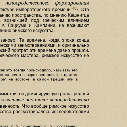
з непосредственного формирования
483
тектуре императорского времени"
. Эта
ванию пространства, по мнению Кашнитца
 возникшей под греческим влиянием
ма, в Лациуме и Кампании, не возникают
инно римского искусства.
заново. Те времена, когда эпоха конца
ческими заимствованиями, и оригинально
еский портрет, эти времена давно прошли.
греческого мастера, римское искусство не
к это всегда происходило, называть его
яется нечто совершенно новое, и притом
ра" на востоке, в самой Греции или в
симметрию и доминирующую роль средней
впервые начинает непосредственно
тво
венность. Что вообще римское искусство
кусства рассматривалось исследователями
рма <...> существует <...> Собственно,