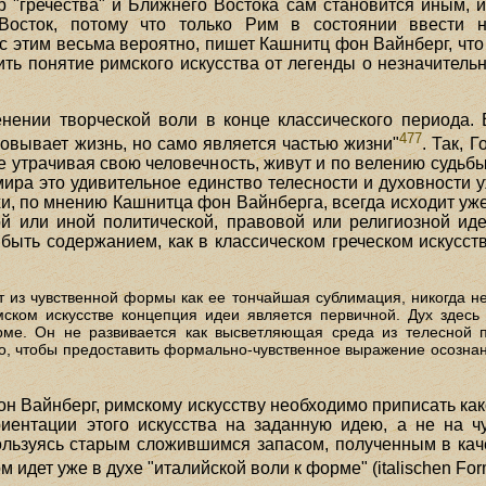
р "гречества" и Ближнего Востока сам становится иным, 
 Восток, потому что только Рим в состоянии ввести 
с этим весьма вероятно, пишет Кашнитц фон Вайнберг, что
ить понятие римского искусства от легенды о незначитель
ении творческой воли в конце классического периода. В
477
ковывает жизнь, но само является частью жизни"
. Так, 
 не утрачивая свою человечность, живут и по велению судьб
ира это удивительное единство телесности и духовности 
хи, по мнению Кашнитца фон Вайнберга, всегда исходит уже
ой или иной политической, правовой или религиозной ид
 быть содержанием, как в классическом греческом искусст
ет из чувственной формы как ее тончайшая сублимация, никогда н
мском искусстве концепция идеи является первичной. Дух здесь 
рме. Он не развивается как высветляющая среда из телесной п
ого, чтобы предоставить формально-чувственное выражение осозн
он Вайнберг, римскому искусству необходимо приписать как
риентации этого искусства на заданную идею, а не на ч
льзуясь старым сложившимся запасом, полученным в каче
 идет уже в духе "италийской воли к форме" (italischen For