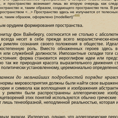
, и пространство возникает лишь во вторую очередь как след
ространство и, таким образом, создающего пространство тела. В р
остранством <...> Пространство здесь не излучается от телесных 
486
и, таким образом, оформлено (modelliert)"
.
бным орудием формирования пространства.
нитцу фон Вайнбергу, соотносится не столько с абсолютн
 всегда несет в себе прежде всего моралистически-ко
у римлян сознания своего положения в обществе. Идеа
ростепенную роль. Вместо обнаженных героев здесь в
я или служебной должности. Импозантные складки тоги с
стояния: форма становится иероглифом идеи или предс
но так же природная красота выразительного движения с
не политически установленному, церемониально определен
анном до мельчайших подробностей порядке нравст
нормы мировосприятия должны были найти свое выражение
гории и символа как воплощения и изображения абстрактн
, у римлян были распространены аллегорические изоб
ицетворений этих понятий используются обычно греческие 
т лишь тенеобразной, неподлинной реальностью, которая и
вным знаком.
Интересно, однако, что аллегорические перс