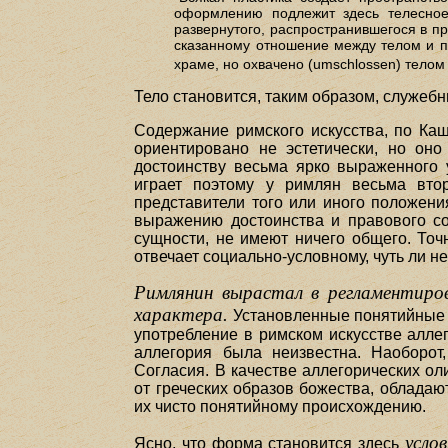
оформлению подлежит здесь телесное
развернутого, распространившегося в п
сказанному отношение между телом и пр
храме, но охвачено (umschlossen) телом 
Тело становится, таким образом, служе
Содержание римского искусства, по Каш
ориентировано не эстетически, но оно
достоинству весьма ярко выраженного 
играет поэтому у римлян весьма вто
представители того или иного положени
выражению достоинства и правового со
сущности, не имеют ничего общего. Точ
отвечает социально-условному, чуть ли 
Римлянин вырастал в регламентиров
характера.
Установленные понятийные 
употребление в римском искусстве алле
аллегория была неизвестна. Наоборот
Согласия. В качестве аллегорических ол
от греческих образов божества, обладаю
их чисто понятийному происхождению.
усло
Ясно, что форма становится здесь