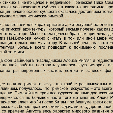
ю стихию в нечто целое и неделимое. Греческая Ника Са
 взлет человеческого субъекта в какие-то неведомые п
ация человеческого субъекта оказалась достоянием тольк
называем эллинистически-римской.
использовали для характеристики архитектурной эстетики 
из римской архитектуры, который весьма полезен как раз д
ом этом авторе. Мы считаем целесообразным привлечь зде
ализ Н.И.Брунова нужно считать в той или иной мере 
ежащих только одному автору. В дальнейшем сам читател
итектура больше всего подводит к пониманию после
кой эстетики.
а фон Вайнберга "наследником Алоиза Ригля" и "единств
твенной работы построить универсальную историю иск
рание разновременных статей, лекций и записей фон
ее понятие римского искусства крайне расплывчатым и 
иянием, получалось, что "римское" искусство – это всего
о падения Римской империи все художественные достижения
идерживался по большей части того же мнения: Алоиз 
также заявляет, что "и после битвы при Акциуме греки ос
занимались более практическими задачами государственной
 со времени Августа весь характер мирового развития о