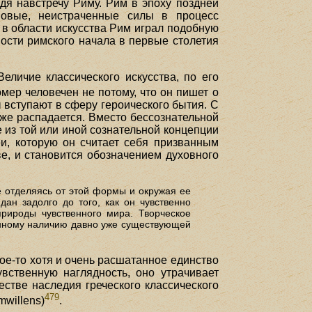
идя навстречу Риму. Рим в эпоху поздней
новые, неистраченные силы в процесс
 в области искусства Рим играл подобную
ности римского начала в первые столетия
еличие классического искусства, по его
Гомер человечен не потому, что он пишет о
ы вступают в сферу героического бытия. С
уже распадается. Вместо бессознательной
 из той или иной сознательной концепции
еи, которую он считает себя призванным
ве, и становится обозначением духовного
е отделяясь от этой формы и окружая ее
дан задолго до того, как он чувственно
рироды чувственного мира. Творческое
анному наличию давно уже существующей
ое-то хотя и очень расшатанное единство
увственную наглядность, оно утрачивает
стве наследия греческого классического
479
mwillens)
.