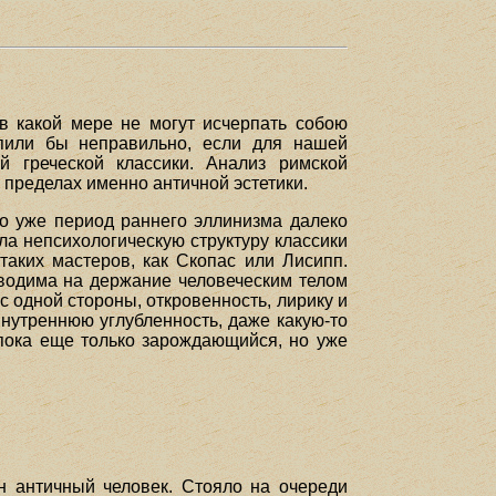
ы
в какой мере не могут исчерпать собою
упили бы неправильно, если для нашей
й греческой классики. Анализ римской
 пределах именно античной эстетики.
то уже период раннего эллинизма далеко
ла непсихологическую структуру классики
аких мастеров, как Скопас или Лисипп.
сводима на держание человеческим телом
с одной стороны, откровенность, лирику и
 внутреннюю углубленность, даже какую-то
 пока еще только зарождающийся, но уже
н античный человек. Стояло на очереди