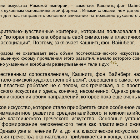
ии искусства Римской империи, – замечает Кашнитц фон Вайнбе
 к духовным основаниям этой формы... Иными словами, чем далее 
я для нас направлять основное внимание на познание духовного х
ительно-чувственные критерии, которыми пользовался в
, "которая привыкла обретать свой символ не в пластичн
 ассоциации". Поэтому, заключает Кашнитц фон Вайнберг,
бразом не охватывает весь объем послеклассического искусств
рашенную форму проявления этого развития, начало которого сов
481
ано указанным всеобщим развертыванием тела в дух"
.
жественным сопоставлениям, Кашнитц фон Вайнберг на
итало-римской художественной воли", совершенно самосто
 пластика работает не с телом, как греческая, а с прос
кого искусства и здесь, конечно, несомненно. Однако реч
роникновении обоих направлений, которое пока еще очень 
 искусство, которое стало приобретать свое особенное лицо 
имманентное развитие среднеиталийского и южноиталийско
ие классического греческого искусства. Основные устано
 "формирование человеческого тела как пластически ожи
 Однако уже в течение IV в. до н.э. классическое искусств
ссия гречества окончательно приближается к концу, стан