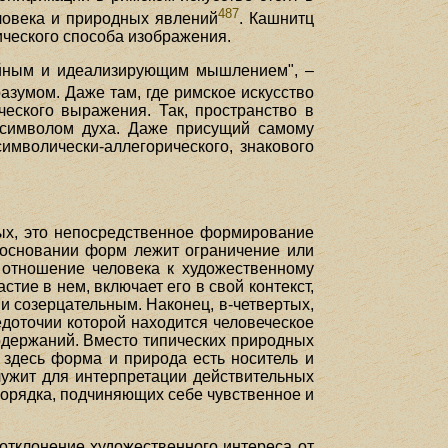
487
ловека и природных явлений
. Кашнитц
ического способа изображения.
тийным и идеализирующим мышлением", –
азумом. Даже там, где римское искусство
ческого выражения. Так, пространство в
 символом духа. Даже присущий самому
имволически-аллегорического, знакового
рых, это непосредственное формирование
В основании форм лежит ограничение или
е отношение человека к художественному
тие в нем, включает его в свой контекст,
 и созерцательным. Наконец, в-четвертых,
едоточии которой находится человеческое
одержаний. Вместо типических природных
 здесь форма и природа есть носитель и
лужит для интерпретации действительных
порядка, подчиняющих себе чувственное и
 отклонение художественного интереса от