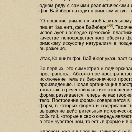
одном ряду с самыми реалистическими 
фон Вайнберг находит в римском искусст
"Отношение римлян к изобразительному
488
пишет Кашнитц фон Вайнберг
. Творч
использует наследие греческой пластик
качестве непосредственного объекта 
римскому искусству натурализм в поздн
выражения.
Итак, Кашнитц фон Вайнберг указывает 
Во-первых, это симметрия и подчеркива
пространства. Абсолютное пространство
исключение тела из бесконечного прост
произведению. Новая организация простра
тогда как в греческой классике отношени
форма развивается теперь не как творче
тело. Построение формы совершается в 
форм, в которых форма и содержание то
выражение действительных исторических
событий, которые в свою очередь являют
в этом чувственном, то есть в форме и в
Впрочем, уже и в Греции, начиная с IV 