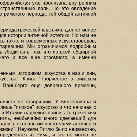
мофракийская уже пронизана внутренним
ространственные дали. Но это овладение
о римского периода, той общей античной
периода греческой классики, дал не менее
ля истории античной эстетики. Но нам не
сь также и современных искусствоведов,
устаревшим. Мы ограничимся подробным
ь убедится в том, что из всей обширной
днего и все еще огромного, а именно
енным историком искусства в наши дни,
усства". Книга "Творческое в римском
 Вайнберга еще довоенного времени,
ничего не говорящим. У Винкельмана и
 лишь "плохое" искусство и что начиная с
 в Италии надлежит приписать греческим
Ригль, необычайно много сделавший для
тавались основными носителями античного
 жизни". Неужели Риглю было неизвестно,
пределялся из Рима, и это не могло не