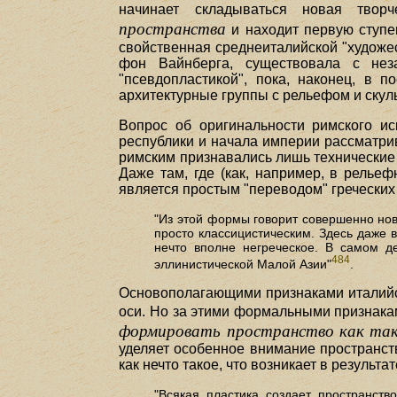
начинает складываться новая творч
пространства
и находит первую ступе
свойственная среднеиталийской "художе
фон Вайнберга, существовала с не
"псевдопластикой", пока, наконец, в п
архитектурные группы с рельефом и скул
Вопрос об оригинальности римского ис
республики и начала империи рассматри
римским признавались лишь технические п
Даже там, где (как, например, в рельефн
является простым "переводом" гречески
"Из этой формы говорит совершенно нов
просто классицистическим. Здесь даже 
нечто вполне негреческое. В самом д
484
эллинистической Малой Азии"
.
Основополагающими признаками италийс
оси. Но за этими формальными признакам
формировать пространство как так
уделяет особенное внимание пространств
как нечто такое, что возникает в результ
"Всякая пластика создает пространство