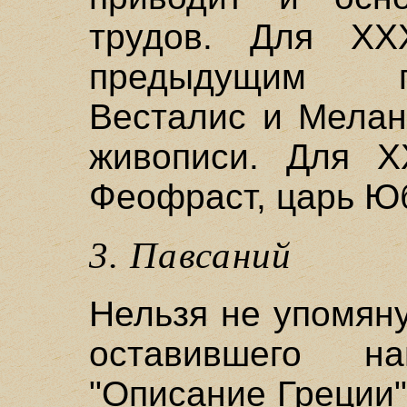
трудов. Для X
предыдущим п
Весталис и Мелан
живописи. Для X
Феофраст, царь Юб
3. Павсаний
Нельзя не упомянут
оставившего н
"Описание Греции",