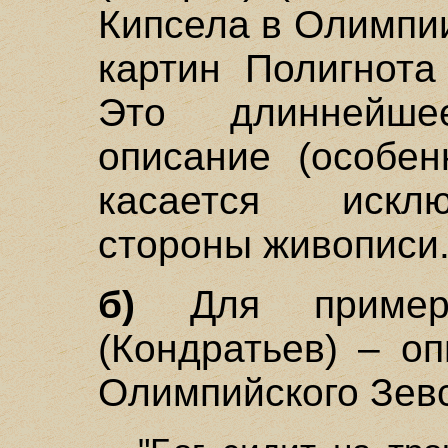
Кипсела в Олимпии 
картин Полигнота
Это длиннейш
описание (особен
касается искл
стороны живописи
б)
Для пример
(Кондратьев) – о
Олимпийского Зев