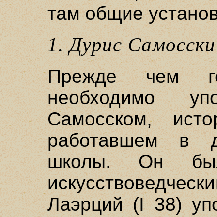
там общие установ
1. Дурис Самосски
Прежде чем г
необходимо у
Самосском, исто
работавшем в д
школы. Он бы
искусствоведческ
Лаэрций (I 38) у