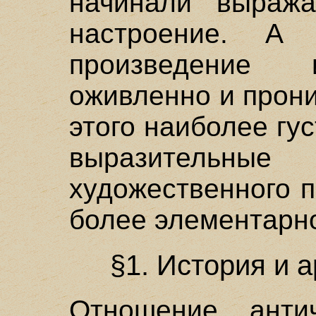
начинали выраж
настроение. А 
произведение 
оживленно и прон
этого наиболее гу
выразител
художественного 
более элементарно
§1. История и 
Отношение анти