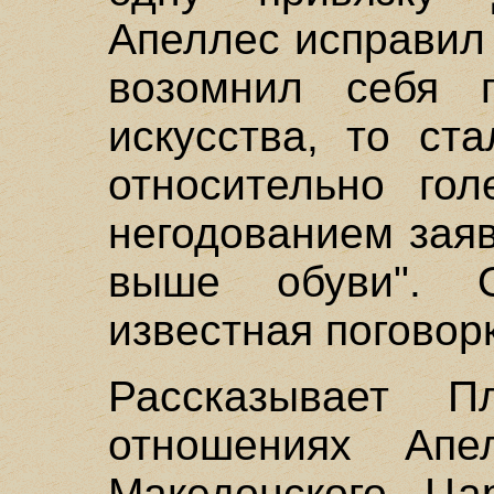
Апеллес исправил 
возомнил себя п
искусства, то ст
относительно гол
негодованием заяв
выше обуви". 
известная поговорк
Рассказывает 
отношениях Апе
Македонского. Ца