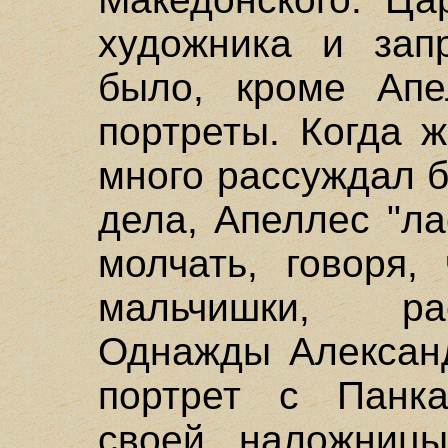
художника и зап
было, кроме Апе
портреты. Когда 
много рассуждал б
дела, Апеллес "л
молчать, говоря,
мальчишки, ра
Однажды Александ
портрет с Панк
своей наложницы