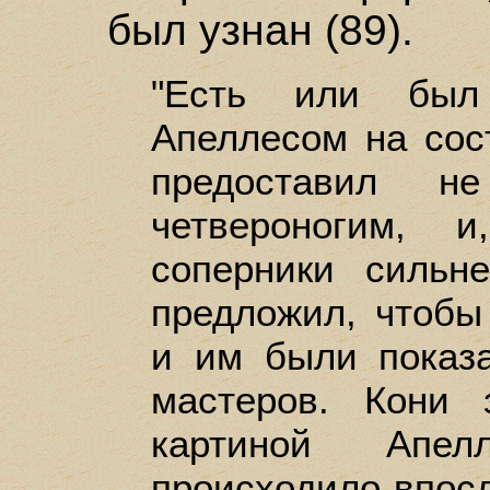
был узнан (89).
"Есть или был 
Апеллесом на сос
предоставил 
четвероногим, 
соперники сильне
предложил, чтоб
и им были показ
мастеров. Кони 
картиной Апел
происходило впосл