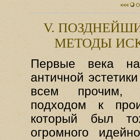
<<<
О
V. ПОЗДНЕЙШ
МЕТОДЫ ИС
Первые века н
античной эстетики
всем прочим, 
подходом к прои
который был то
огромного идейно