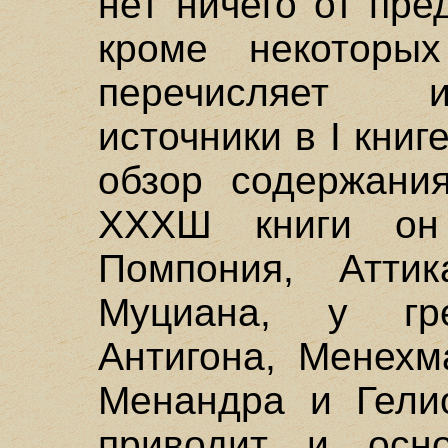
нет ничего от пр
кроме некоторы
перечисляет 
источники в I книг
обзор содержания
ХХХШ книги он 
Помпония, Аттик
Муциана, у гр
Антигона, Менехм
Менандра и Гели
приводит и осн