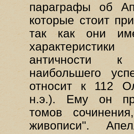
параграфы об Ап
которые стоит пр
так как они им
характеристик
античности к
наибольшего усп
относит к 112 О
н.э.). Ему он пр
томов сочинения
живописи". Апе