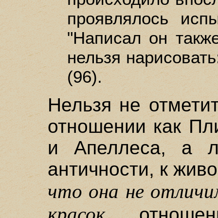
проявлялось испы
"Написал он также
нельзя нарисовать:
(96).
Нельзя не отмети
отношении как Пли
и Апеллеса, а л
античности, к живо
что она не отличи
красок,
отношени