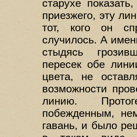
старухе показать
приезжего, эту лин
тот, кого он с
случилось. А имен
стыдясь грозив
пересек обе лини
цвета, не остав
возможности пров
линию. Прото
побежденным, не
гавань, и было ре