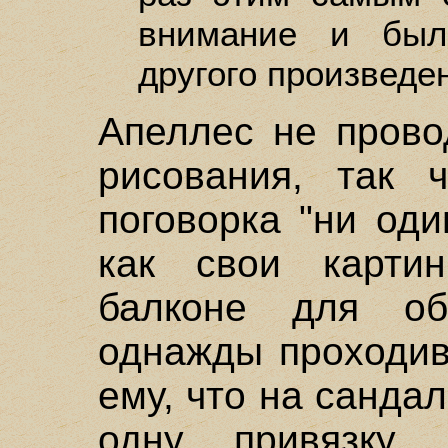
внимание и был
другого произведен
Апеллес не прово
рисования, так 
поговорка "ни оди
как свои карти
балконе для об
однажды проходив
ему, что на санда
одну привязку