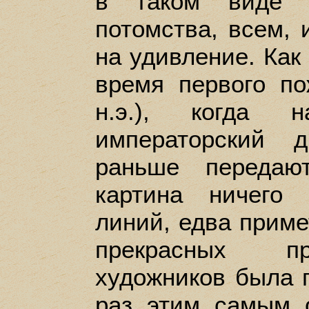
в таком виде 
потомства, всем, 
на удивление. Как
время первого по
н.э.), когда 
императорский 
раньше передаю
картина ничего
линий, едва приме
прекрасных пр
художников была п
раз этим самым 