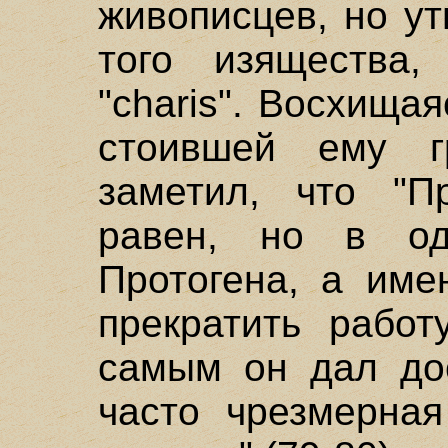
живописцев, но ут
того изящества,
"charis". Восхища
стоившей ему г
заметил, что "П
равен, но в од
Протогена, а име
прекратить работ
самым он дал дос
часто чрезмерная