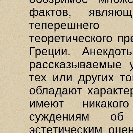
фактов, являю
теперешнего
теоретического п
Греции. Анекдот
рассказываемые 
тех или других т
обладают характе
имеют никако
суждениям об
эстетическим оце