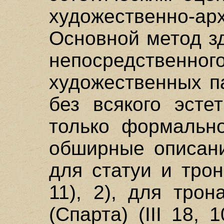
художественно-ар
Основной метод з
непосредстве
художественных п
без всякого эсте
только формально
обширные описани
для статуи и тро
11), 2), для тро
(Спарта) (III 18, 