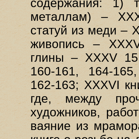
содержания: 1) т
металлам) – XXXI
статуй из меди – X
живопись – XXXV
глины – XXXV 151
160-161, 164-165
162-163; XXXVI к
где, между про
художников, рабо
ваяние из мрамор