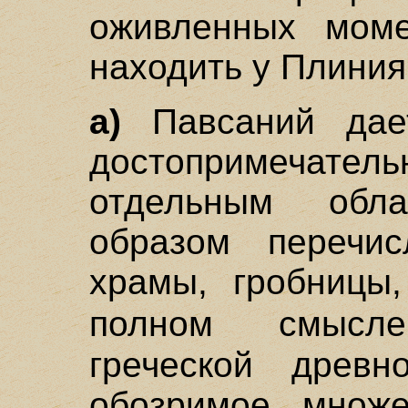
оживленных моме
находить у Плиния
а)
Павсаний дает
достопримечат
отдельным обла
образом перечис
храмы, гробницы
полном смы
греческой древн
обозримое множе