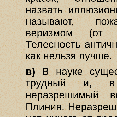
назвать иллюзион
называют, – пож
веризмом (от "v
Телесность античн
как нельзя лучше.
в)
В науке сущес
трудный и, в
неразрешимый 
Плиния. Неразреши