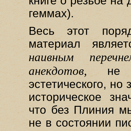
книге о резьбе на
геммах).
Весь этот поря
материал являет
наивным переч
анекдотов,
не и
эстетического, но
историческое зна
что без Плиния м
не в состоянии пи