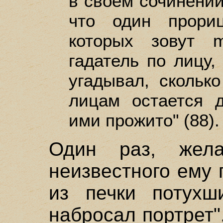
в своем сочинении
что один прори
которых зовут m
гадатель по лицу,
угадывал, скольк
лицам остается 
ими прожито" (88).
Один раз, жела
неизвестного ему 
из печки потухш
набросал портрет",