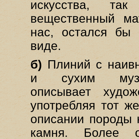
искусства, так
вещественный ма
нас, остался бы 
виде.
б)
Плиний с наивн
и сухим музе
описывает худож
употребляя тот ж
описании породы 
камня. Более о