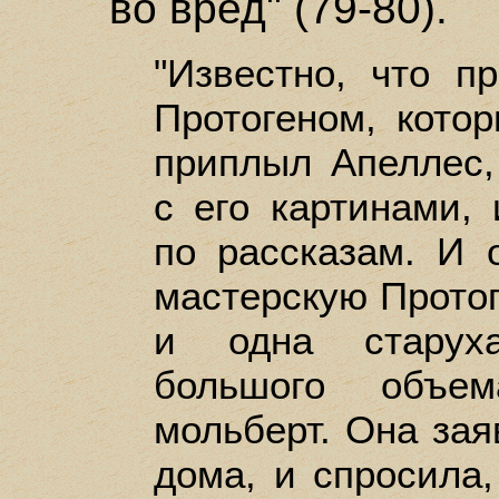
во вред" (79-80).
"Известно, что 
Протогеном, кото
приплыл Апеллес,
с его картинами,
по рассказам. И 
мастерскую Протог
и одна старуха
большого объем
мольберт. Она зая
дома, и спросила, 