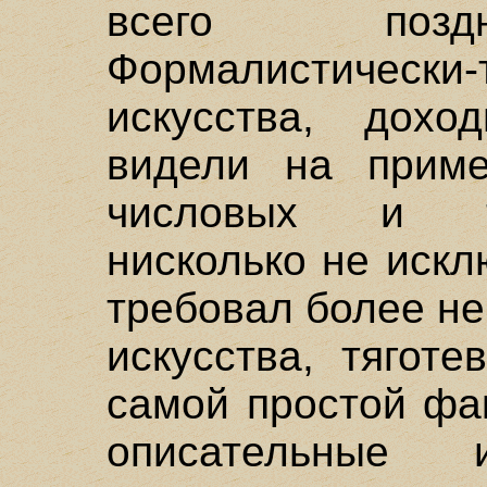
всего поздн
Формалистически
искусства, дох
видели на приме
числовых и т
нисколько не искл
требовал более н
искусства, тягот
самой простой фа
описательные 