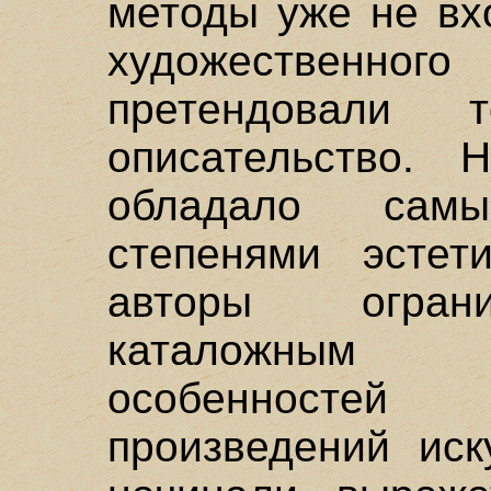
методы уже не вх
художественно
претендовали 
описательство. 
обладало самы
степенями эстет
авторы огран
каталожным
особенностей
произведений иск