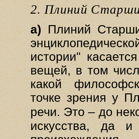
2. Плиний Старш
а)
Плиний Старший
энциклопедиче
истории" касаетс
вещей, в том числ
какой философск
точке зрения у П
речи. Это – до не
искусства, да и