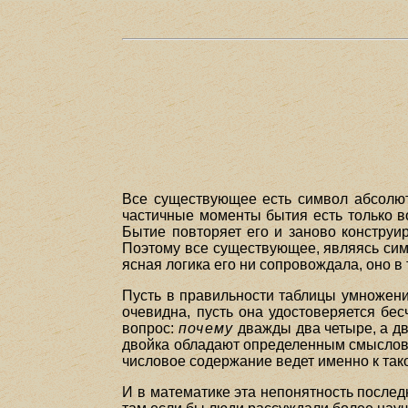
Все существующее есть символ абсолютн
частичные моменты бытия есть только в
Бытие повторяет его и заново конструи
Поэтому все существующее, являясь симв
ясная логика его ни сопровождала, оно в
Пусть в правильности таблицы умножени
очевидна, пусть она удостоверяется бе
вопрос:
почему
дважды два четыре, а дв
двойка обладают определенным смысловы
числовое содержание ведет именно к таком
И в математике эта непонятность послед