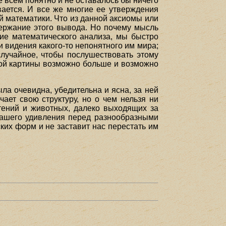
е всем понятно и не оставалось бы ничего
вается. И все же многие ее утверждения
 математики. Что из данной аксиомы или
одержание этого вывода. Но почему мысль
ние математического анализа, мы быстро
и видения какого-то непонятного им мира;
 случайное, чтобы послушествовать этому
ной картины возможно больше и возможно
ыла очевидна, убедительна и ясна, за ней
чает свою структуру, но о чем нельзя ни
стений и животных, далеко выходящих за
 нашего удивления перед разнообразными
ких форм и не заставит нас перестать им