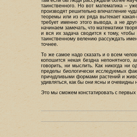
там если бы люди рассуждали более научн
таинственного. Но вот математика – уж
производят решительно впечатление чуд
теоремы или из их ряда вытекает какая-
требует именно этого вывода, а не дру
начинаем замечать, что математики творя
и вся их задача сводится к тому, чтобы
таинственному велению рассуждать имен
точнее.
То же самое надо сказать и о всем челов
копошится некая бездна непонятного, ал
говорить, ни мыслить. Как никогда ни 
пределы биологически исследуемых факт
причудливыми формами растений и животн
удивляться, как бы они ясны и очевидны 
Это мы сможем констатировать с первых