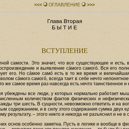
<<<
ОГЛАВЛЕHИЕ
>>>
Глава Вторая
Б Ы Т И Е
ВСТУПЛЕНИЕ
ой самости. Это значит, что все существующее и есть, в
оспроизведение и выявление сáмого самогó. Вся его полн
рует его. Но сáмое самó есть в то же время и величайша
олом сáмого самогó, всегда таит в себе нечто непонятное
 то же самое время раз навсегда есть нечто таинственное и
я убеждены все люди, у которых нормально работает мыш
счисленным количеством фактов физических и нефизических
ажды три шесть. В сущности, невозможно ответить и на воп
м содержанием, и в силу этого содержания сумма двух е
у результату, – этого никто и никогда не разъяснил и не в 
них основ особенно заметна. Пусть в логике и вообще в ф