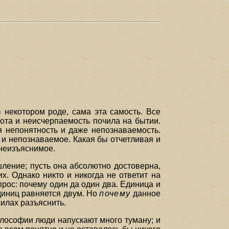
 некотором роде, сама эта самость. Все
ота и неисчерпаемость почила на бытии.
я непонятность и даже непознаваемость.
 и непознаваемое. Какая бы отчетливая и
 неизъяснимое.
ление; пусть она абсолютно достоверна,
. Однако никто и никогда не ответит на
рос: почему один да один два. Единица и
диниц равняется двум. Но
почему
данное
силах разъяснить.
илософии люди напускают много туману; и