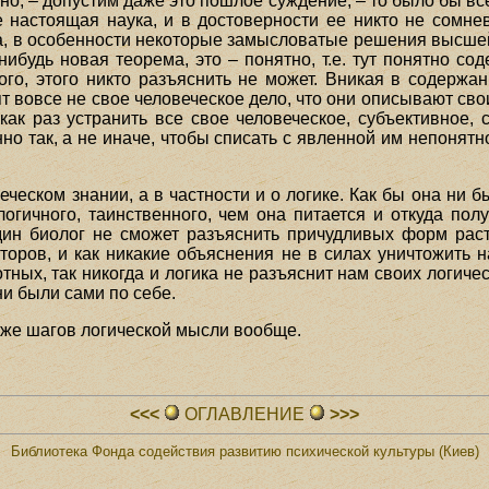
о, – допустим даже это пошлое суждение, – то было бы вс
е настоящая наука, и в достоверности ее никто не сомне
а, в особенности некоторые замысловатые решения высшей
нибудь новая теорема, это – понятно, т.е. тут понятно с
гого, этого никто разъяснить не может. Вникая в содержа
т вовсе не свое человеческое дело, что они описывают сво
 как раз устранить все свое человеческое, субъективное,
но так, а не иначе, чтобы списать с явленной им непонят
еческом знании, а в частности и о логике. Как бы она ни б
огичного, таинственного, чем она питается и откуда полу
один биолог не сможет разъяснить причудливых форм ра
оров, и как никакие объяснения не в силах уничтожить
ых, так никогда и логика не разъяснит нам своих логичес
ни были сами по себе.
 же шагов логической мысли вообще.
<<<
ОГЛАВЛЕHИЕ
>>>
Библиотека Фонда содействия развитию психической культуры (Киев)