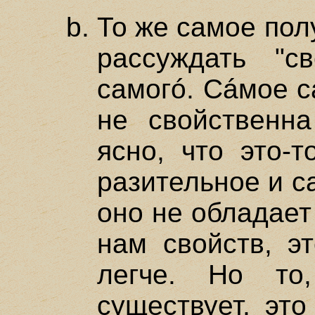
То же самое пол
рассуждать "св
самогó. Сáмое с
не свойственна
ясно, что это-
разительное и с
оно не обладает
нам свойств, эт
легче. Но то
существует, это