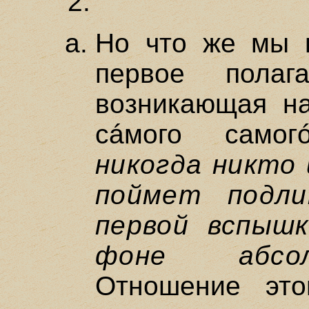
2.
Но что же мы 
первое полаг
возникающая н
сáмого самог
никогда никто 
поймет подли
первой вспыш
фоне абсо
Отношение это