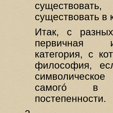
существова
существовать в к
Итак, с разны
первичная 
категория, с ко
философия, ес
символическо
самогó в п
постепенности.