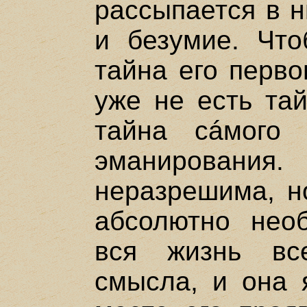
рассыпается в н
и безумие. Что
тайна его перво
уже не есть тай
тайна сáмого
эманирования
неразрешима, н
абсолютно нео
вся жизнь вс
смысла, и она 