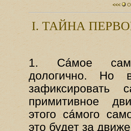
<<<
О
I. ТАЙНА ПЕРВ
1. Сáмое сам
дологично. Но 
зафиксировать 
примитивное дв
этого сáмого сам
это будет за движ