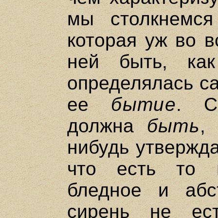
мы столкнемся
которая уж во в
ней быть, к
определялась са
ее
бытие
. С
должна
быть
,
нибудь утвержд
что есть то 
бледное и абс
сирень не ес