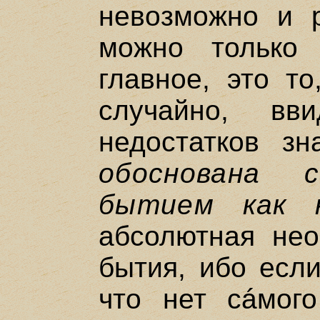
невозможно и р
можно только
главное, это то
случайно, в
недостатков з
обоснована 
бытием как н
абсолютная нео
бытия, ибо если
что нет сáмого