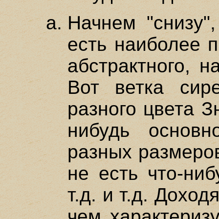
Начнем "снизу"
есть наиболее п
абстрактного, н
Вот ветка сир
разного цвета Зн
нибудь основ
разных размеров
не есть что-ниб
т.д. и т.д. Доход
чем характеризу