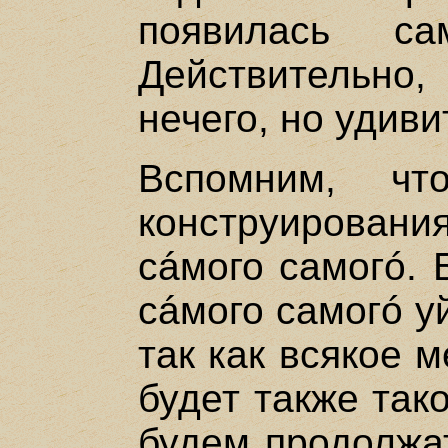
появилась са
Действительно,
нечего, но удиви
Вспомним, ч
конструирован
сáмого самогó. 
сáмого самогó у
так как всякое 
будет также так
будем продолжат