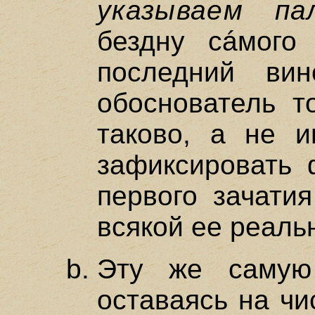
указываем па
бездну сáмого 
последний ви
обоснователь т
таково, а не и
зафиксировать 
первого зачати
всякой ее реаль
Эту же самую
оставаясь на чи