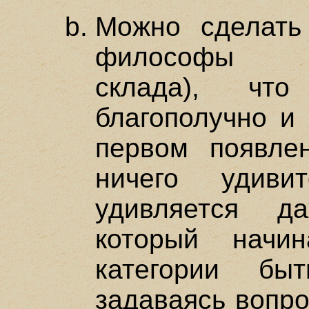
Можно сделать
философы ра
склада), чт
благополучно и 
первом появле
ничего удиви
удивляется д
который начи
категории бы
задаваясь вопро