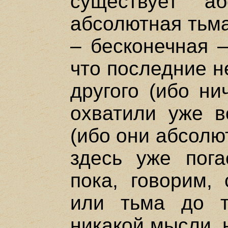
существует а
абсолютная тьма,
– бесконечная –
что последние н
другого (ибо ни
охватили уже в
(ибо они абсолю
здесь уже пога
пока, говорим, 
или тьма до т
никакой мысли, 