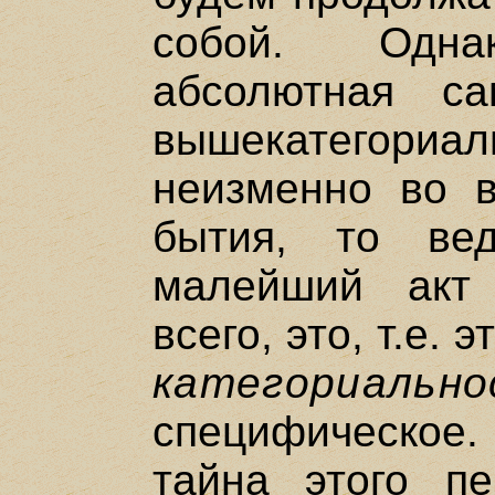
собой. Одн
абсолютная са
вышекатегориа
неизменно во 
бытия, то ве
малейший акт
всего, это, т.е. 
категориально
специфическо
тайна этого пе