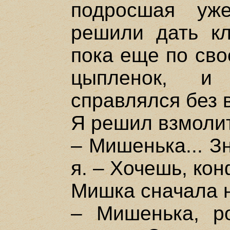
подросшая уж
решили дать кл
пока еще по сво
цыпленок, 
справлялся без в
Я решил взмолит
– Мишенька... З
я. – Хочешь, ко
Мишка сначала н
– Мишенька, ро