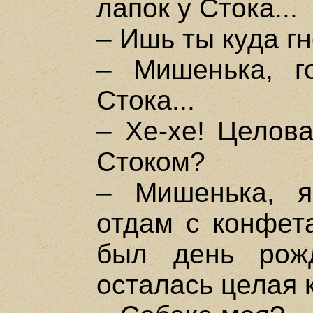
лапок у Стока...
– Ишь ты куда гн
– Мишенька, го
Стока...
– Хе-хе! Целова
Стоком?
– Мишенька, я
отдам с конфет
был день рож
осталась целая 