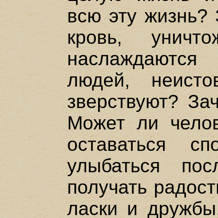
всю эту жизнь?
кровь, уничт
наслаждаются
людей, неистов
зверствуют? За
Может ли челов
оставаться с
улыбаться по
получать радост
ласки и дружбы,