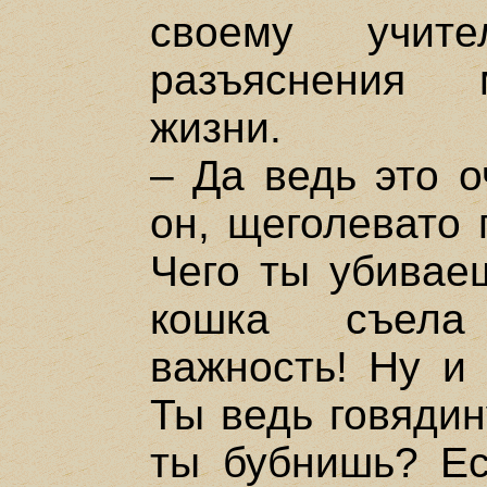
своему учит
разъяснения 
жизни.
– Да ведь это о
он, щеголевато 
Чего ты убивае
кошка съела
важность! Ну и 
Ты ведь говядин
ты бубнишь? Ест