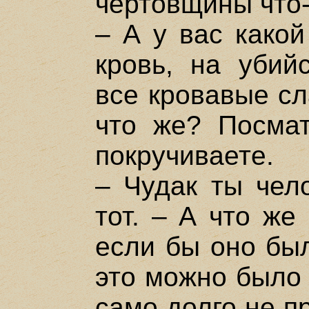
чертовщины что-
– А у вас какой
кровь, на убийс
все кровавые сл
что же? Посмат
покручиваете.
– Чудак ты чел
тот. – А что же
если бы оно был
это можно было 
само долго не п