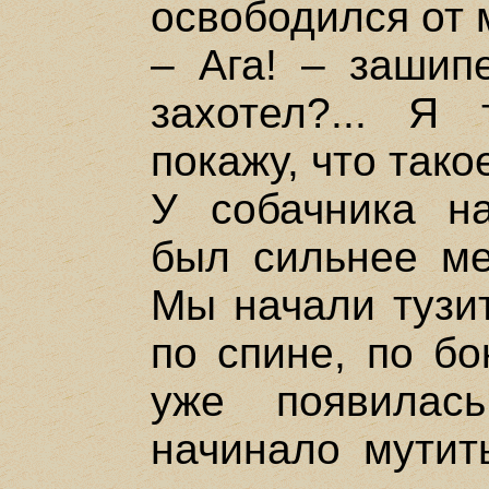
освободился от 
– Ага! – зашип
захотел?... Я
покажу, что такое
У собачника н
был сильнее ме
Мы начали тузит
по спине, по бо
уже появилас
начинало мутит