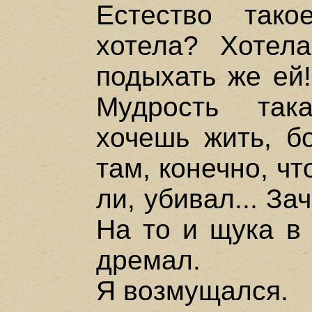
Естество так
хотела? Хотел
подыхать же ей!
Мудрость так
хочешь жить, бо
там, конечно, что
ли, убивал... Зач
На то и щука в 
дремал.
Я возмущался.