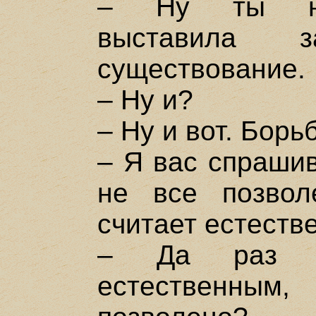
– Ну ты неп
выставила 
существование.
– Ну и?
– Ну и вот. Борь
– Я вас спрашив
не все позвол
считает естест
– Да раз н
естественны