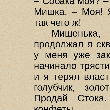
– Собака моя? –
Мишка. – Моя! 
так чего ж!
– Мишенька, 
продолжал я скв
у меня уже зак
начинало трясти
и я терял власт
голубчик, золо
Продай Стока
конфеты.