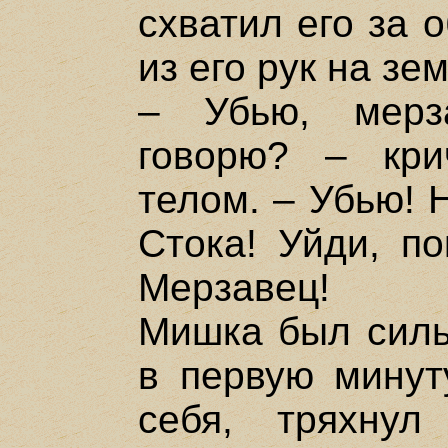
схватил его за 
из его рук на зе
– Убью, мерз
говорю? – кри
телом. – Убью! 
Стока! Уйди, по
Мерзавец!
Мишка был силь
в первую минут
себя, тряхну