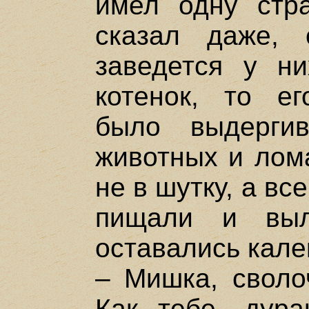
имел одну стр
сказал даже, 
заведется у н
котенок, то е
было выдерги
животных и лома
не в шутку, а в
пищали и вы
оставались кале
– Мишка, сволоч
Как тебе, дура