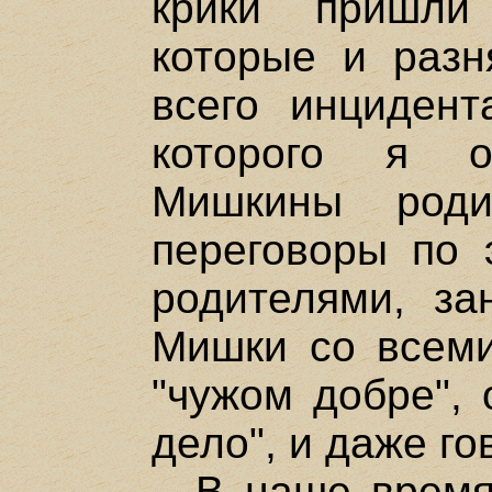
крики пришли
которые и разн
всего инцидент
которого я о
Мишкины роди
переговоры по 
родителями, за
Мишки со всеми
"чужом добре", 
дело", и даже го
– В наше время 