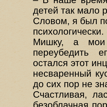
детей так мало р
Словом, я был п
психологически
Мишку, а мои
переубедить е
остался этот ин
несваренный кус
до сих пор не зн
Счастливая, лас
безоблачная пор