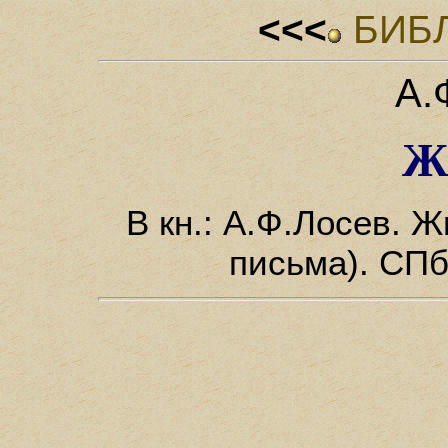
<<<
БИБ
А.
Ж
В кн.: А.Ф.Лосев. Ж
письма). СПб.