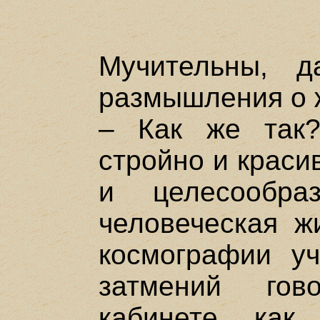
Мучительны, 
размышления о ж
– Как же так
стройно и краси
и целесообра
человеческая ж
космографии уч
затмений гов
кабинете, как