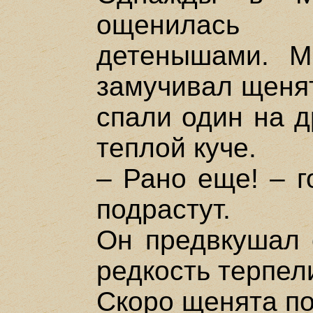
ощенилась 
детенышами. М
замучивал щенят
спали один на д
теплой куче.
– Рано еще! – г
подрастут.
Он предвкушал 
редкость терпел
Скоро щенята п