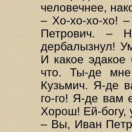
человечнее, нак
– Хо-хо-хо-хо! 
Петрович. – 
дербалызнул! Ум
И какое эдакое 
что. Ты-де мн
Кузьмич. Я-де в
го-го! Я-де вам
Хорош! Ей-богу,
– Вы, Иван Петр