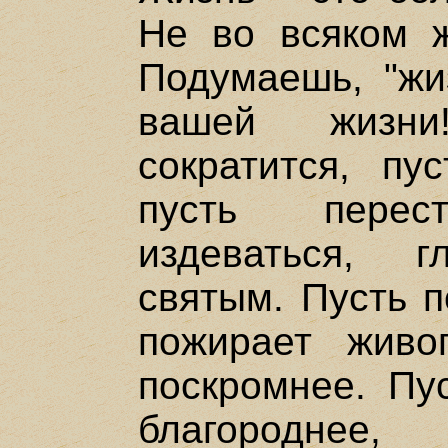
Не во всяком ж
Подумаешь, "жи
вашей жизни
сократится, пу
пусть перест
издеваться, 
святым. Пусть п
пожирает живо
поскромнее. Пу
благороднее,