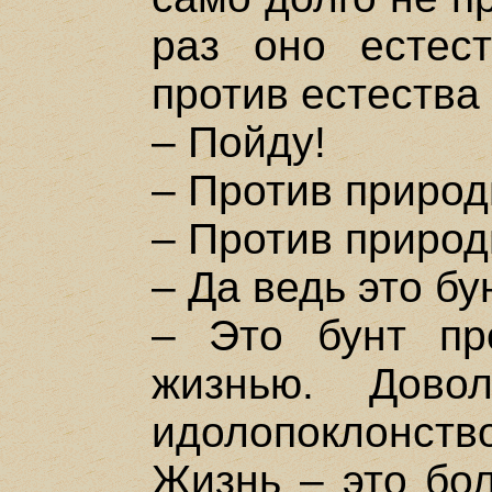
раз оно естес
против естества
– Пойду!
– Против приро
– Против природ
– Да ведь это бу
– Это бунт пр
жизнью. Дово
идолопоклонст
Жизнь – это бол