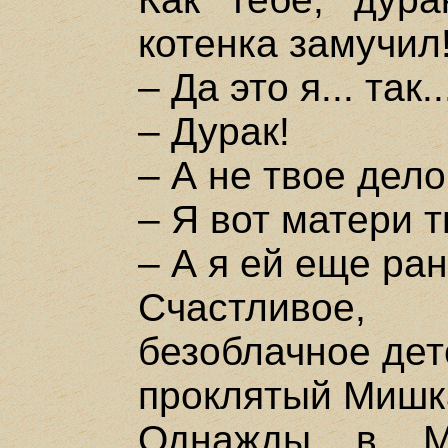
котенка замучил
– Да это я... так..
– Дурак!
– А не твое дело
– Я вот матери т
– А я ей еще ран
Счастливое, 
безоблачное детс
проклятый Мишк
Однажды в М