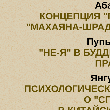
Аб
КОНЦЕПЦИЯ "
"МАХАЯНА-ШРА
Пупы
"HE-Я" В БУД
ПР
Янг
ПСИХОЛОГИЧЕСК
О "С