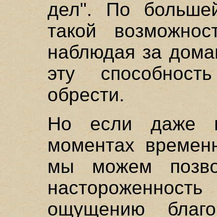
дел". По больше
такой возможнос
наблюдая за дома
эту способнос
обрести.
Но если даже н
моментах временн
мы можем позво
настороженность
ощущению благ