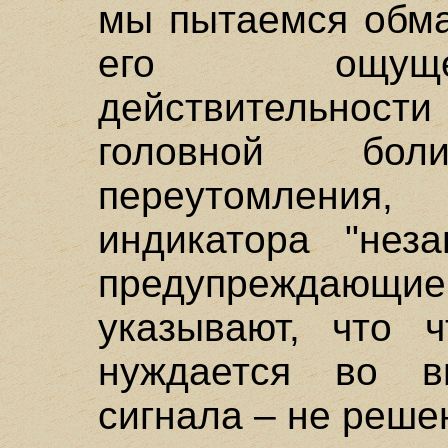
мы пытаемся обма
его ощуще
действительно
головной бол
переутомлени
индикатора "нез
предупреждаю
указывают, что ч
нуждается во в
сигнала – не реше