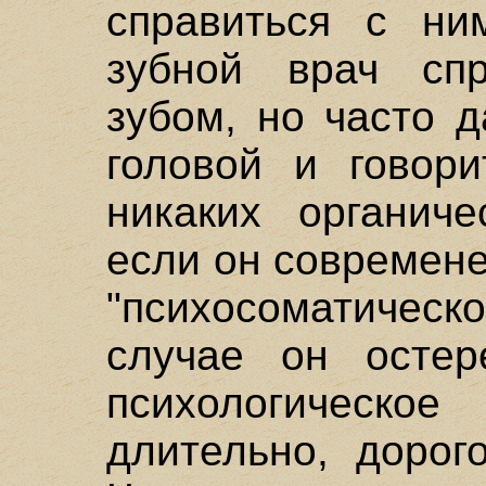
справиться с ни
зубной врач сп
зубом, но часто 
головой и говори
никаких органич
если он современе
"психосоматичес
случае он остер
психологичес
длительно, дорог