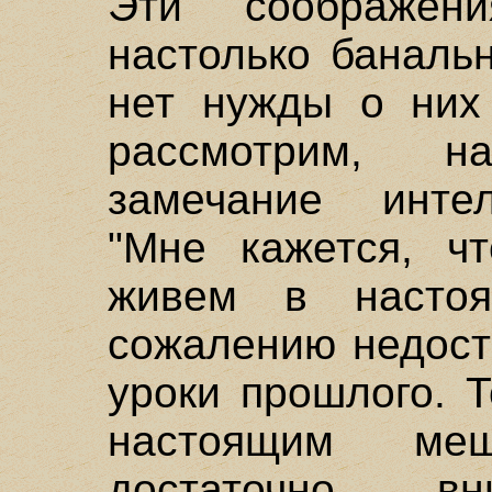
Эти соображени
настолько баналь
нет нужды о них 
рассмотрим, н
замечание интел
"Мне кажется, ч
живем в насто
сожалению недост
уроки прошлого. Т
настоящим ме
достаточно в