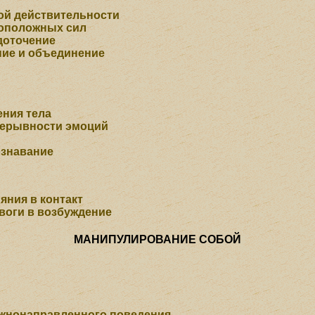
й действительности
оположных сил
доточение
ие и объединение
ния тела
рерывности эмоций
ознавание
яния в контакт
воги в возбуждение
МАНИПУЛИРОВАНИЕ СОБОЙ
жнонаправленного поведения