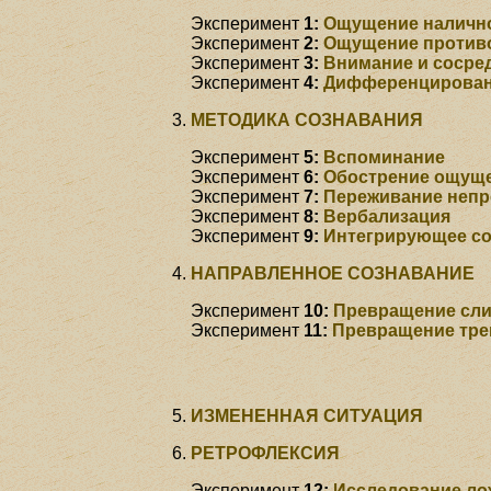
Эксперимент
1:
Ощущение налично
Эксперимент
2:
Ощущение против
Эксперимент
3:
Внимание и сосре
Эксперимент
4:
Дифференцирован
МЕТОДИКА СОЗНАВАНИЯ
Эксперимент
5:
Вспоминание
Эксперимент
6:
Обострение ощуще
Эксперимент
7:
Переживание неп
Эксперимент
8:
Вербализация
Эксперимент
9:
Интегрирующее с
НАПРАВЛЕННОЕ СОЗНАВАНИЕ
Эксперимент
10:
Превращение сли
Эксперимент
11:
Превращение тре
ИЗМЕНЕННАЯ СИТУАЦИЯ
РЕТРОФЛЕКСИЯ
Эксперимент
12:
Исследование ло