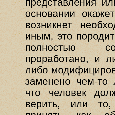
представления ил
основании окажет
возникнет необхо
иным, это породит
полностью со
проработано, и л
либо модифициров
заменено чем-то 
что человек долж
верить, или то,