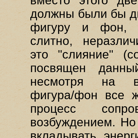
вместо этого две
должны были бы д
фигуру и фон, п
слитно, неразли
это "слияние" (c
посвящен данный
несмотря на вс
фигура/фон все ж
процесс сопро
возбуждением. Но
вкладывать энерг