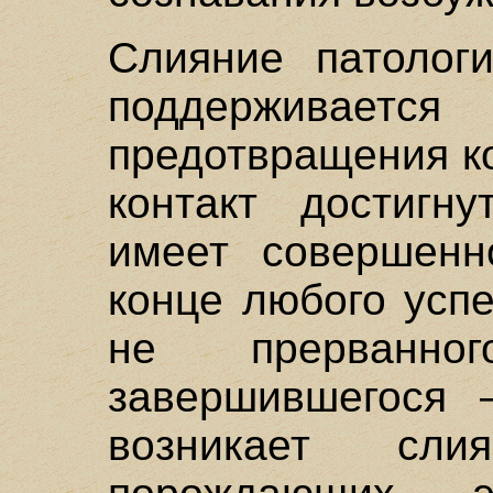
Слияние патологи
поддерживает
предотвращения ко
контакт достигн
имеет совершенн
конце любого усп
не прерванно
завершившегося 
возникает сл