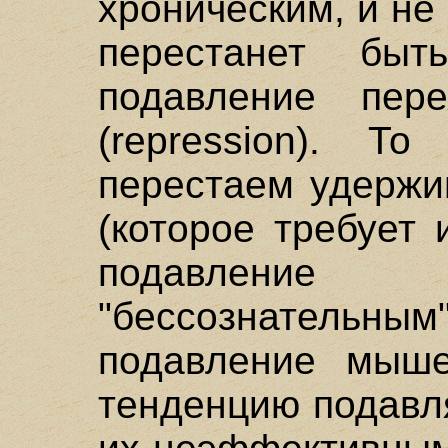
хроническим, и не
перестанет быт
подавление пер
(repression). Т
перестаем удержи
(которое требует 
подавлени
"бессознательны
подавление мыше
тенденцию подавл