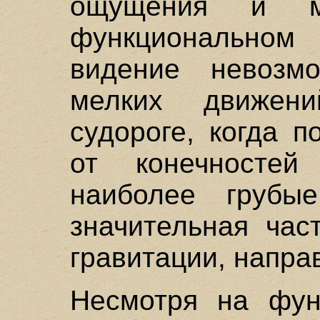
ощущения и м
функциональном 
видение невозм
мелких движен
судороге, когда 
от конечносте
наиболее грубые
значительная час
гравитации, направ
Несмотря на фун