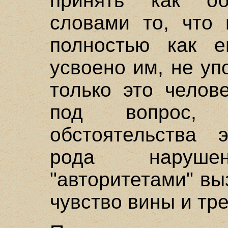
принять как о
словами то, что 
полностью как е
усвоено им, не у
только это челов
под вопрос,
обстоятельства э
рода наруш
"авторитетами" в
чувство вины и тр