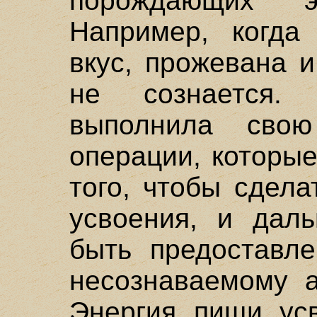
порождающих э
Например, когда
вкус, прожевана 
не сознается. 
выполнила свою
операции, которы
того, чтобы сдел
усвоения, и дал
быть предоставле
несознаваемому а
Энергия пищи усв