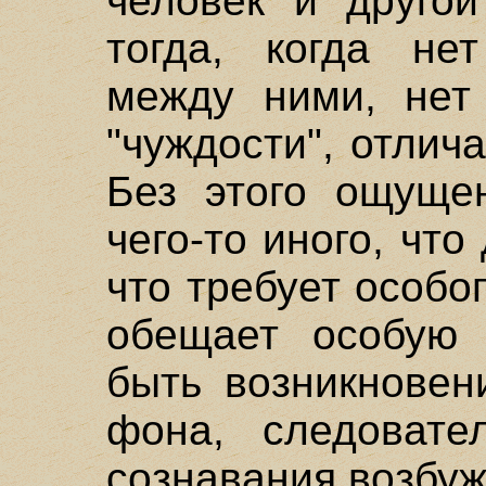
человек и другой
тогда, когда не
между ними, нет
"чуждости", отлич
Без этого ощуще
чего-то иного, чт
что требует особо
обещает особую 
быть возникновен
фона, следовате
сознавания возбуж