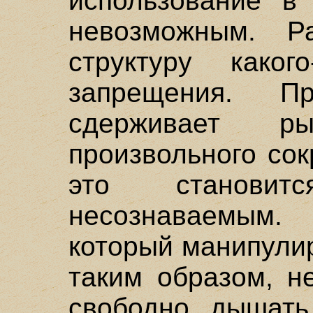
использование в 
невозможным. Ра
структуру какого
запрещения. Пр
сдерживает ры
произвольного со
это станови
несознаваемым.
который манипули
таким образом, н
свободно дышать