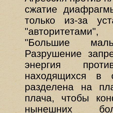
сжатие диафрагм
только из-за ус
"авторитетами"
"Большие мал
Разрушение запре
энергия проти
находящихся в 
разделена на пл
плача, чтобы ко
нынешних бол