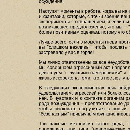
осуждения.
Наступят моменты в работе, когда вы нач
и фантазии, которые, с точки зрения ва
эксперименты с отвращением; и если вы 
возникающее предположение, что мы – "
более позитивным оценкам, потому что об
Лучше всего, если в моменты гнева проти
вы "слишком вежливы", чтобы послать т
застревало у вас в горле!
Мы лично ответственны за все неудобств
мы совершаем агрессивный акт, направле
действуем "с лучшими намерениями" и "
жизнь искорежена теми, кто в нее лез, ут
В следующих экспериментах речь пойде
удовольствием, агрессией или болью, со
ней. В чувствах и в контакте организм
рода возбуждения – препятствование дал
чтобы рисковать погрузиться в новый,
"безопасным" привычным функциониров
Три важные механизма такого рода, с
определяют три типа "невротических 