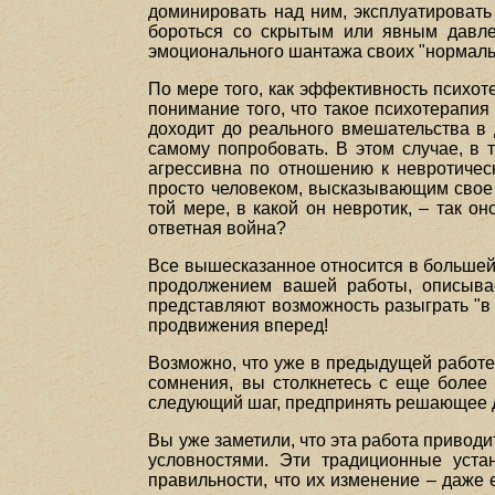
доминировать над ним, эксплуатировать
бороться со скрытым или явным давле
эмоционального шантажа своих "нормаль
По мере того, как эффективность психот
понимание того, что такое психотерапия 
доходит до реального вмешательства в 
самому попробовать. В этом случае, в 
агрессивна по отношению к невротичес
просто человеком, высказывающим свое м
той мере, в какой он невротик, – так о
ответная война?
Все вышесказанное относится в большей 
продолжением вашей работы, описывае
представляют возможность разыграть "в 
продвижения вперед!
Возможно, что уже в предыдущей работе
сомнения, вы столкнетесь с еще более
следующий шаг, предпринять решающее д
Вы уже заметили, что эта работа приводи
условностями. Эти традиционные уста
правильности, что их изменение – даже