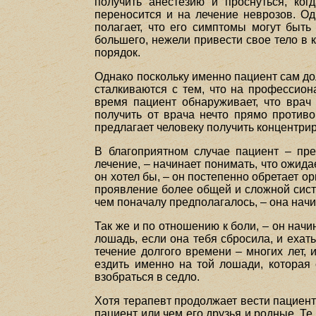
получить анестезию и проснуться, ког
переносится и на лечение неврозов. Од
полагает, что его симптомы могут быть
большего, нежели привести свое тело в к
порядок.
Однако поскольку именно пациент сам до
сталкиваются с тем, что на профессион
время пациент обнаруживает, что врач
получить от врача нечто прямо противо
предлагает человеку получить концентрир
В благоприятном случае пациент – пре
лечение, – начинает понимать, что ожида
он хотел бы, – он постепенно обретает 
проявление более общей и сложной сист
чем поначалу предполагалось, – она начи
Так же и по отношению к боли, – он начи
лошадь, если она тебя сбросила, и ехат
течение долгого времени – многих лет,
ездить именно на той лошади, которая 
взобраться в седло.
Хотя терапевт продолжает вести пациента
пациент или чем его друзья и родные. Те 