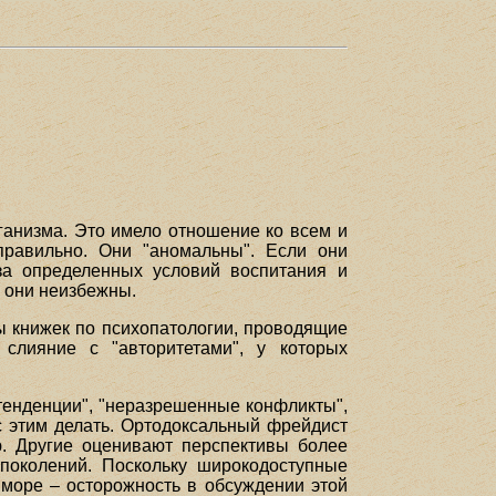
ганизма. Это имело отношение ко всем и
правильно. Они "аномальны". Если они
-за определенных условий воспитания и
) они неизбежны.
ры книжек по психопатологии, проводящие
 слияние с "авторитетами", у которых
тенденции", "неразрешенные конфликты",
с этим делать. Ортодоксальный фрейдист
ю. Другие оценивают перспективы более
поколений. Поскольку широкодоступные
 море – осторожность в обсуждении этой