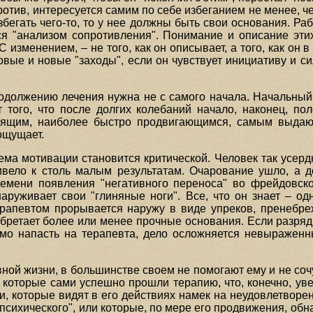
апротив, интересуется самим по себе избеганием не менее, 
збегать чего-то, то у нее должны быть свои основания. Раб
ся "анализом сопротивления". Понимание и описание эт
С изменением, – не того, как он описывает, а того, как он
овые и новые "заходы", если он чувствует инициативу и си
одолжению лечения нужна не с самого начала. Начальны
т того, что после долгих колебаний начало, наконец, по
стящим, наиболее быстро продвигающимся, самым выдаю
ощущает.
ема мотивации становится критической. Человек так усерд
ивело к столь малым результатам. Очарование ушло, а д
ремени появления "негативного переноса" во фрейдовско
руживает свои "глиняные ноги". Все, что он знает – одн
ерапевтом прорывается наружу в виде упреков, пренебре
бретает более или менее прочные основания. Если разряд
рямо напасть на терапевта, дело осложняется невыражен
вной жизни, в большинстве своем не помогают ему и не соч
 которые сами успешно прошли терапию, что, конечно, уве
ми, которые видят в его действиях намек на неудовлетвор
 "психического", или которые, по мере его продвижения, обн