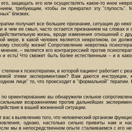
 его, защищать его или осуществлять какое-то иное невро
нием, требующим, чтобы он прекратил эту "глупость". 
ных" близких.
ерапии получает все большее признание, ситуация до неко
и в чем ее смыл, часто остается признанием на словах и 
действительную жизнь, вроде изменения отношений с др
той мере, в какой человек является невротиком, он долже
кому способу жизни! Сопротивление невротика психотер
нение, – является его контрагрессией против психотерап
но и есть! Что сможет быть более естественным – и в как
степени к психотерапии, в которой пациент работает с реа
мой этими экспериментами? Вам даются инструкции, к
одном лице" то, что происходит в "формальной" терапии.
 по ориентированию вы обнаружили сильное сопротивлен
 сильными возражениями против дальнейших эксперимент
ействие в вашей жизненной ситуации.
т вас к выявлению того, что человеческий организм функци
новления, однако, настолько сильно привиты нам и на
 если мы в непосредственном опыте сталкиваемся с его 