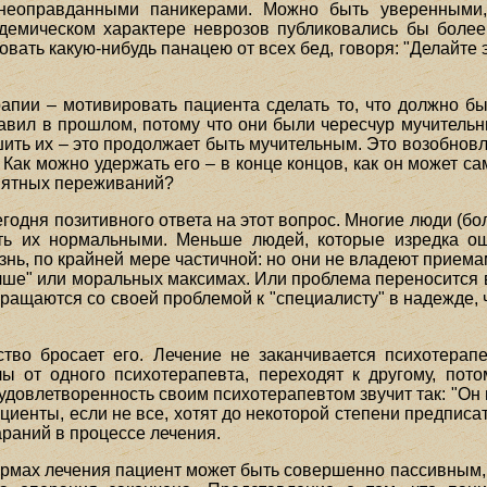
неоправданными паникерами. Можно быть уверенными
демическом характере неврозов публиковались бы боле
ать какую-нибудь панацею от всех бед, говоря: "Делайте эт
пии – мотивировать пациента сделать то, что должно бы
авил в прошлом, потому что они были чересчур мучительны
ить их – это продолжает быть мучительным. Это возобновл
 Как можно удержать его – в конце концов, как он может с
риятных переживаний?
одня позитивного ответа на этот вопрос. Многие люди (бол
тать их нормальными. Меньше людей, которые изредка 
нь, по крайней мере частичной: но они не владеют приемам
чше" или моральных максимах. Или проблема переносится 
ращаются со своей проблемой к "специалисту" в надежде, 
ство бросает его. Лечение не заканчивается психотера
ы от одного психотерапевта, переходят к другому, пото
довлетворенность своим психотерапевтом звучит так: "Он н
циенты, если не все, хотят до некоторой степени предписат
араний в процессе лечения.
рмах лечения пациент может быть совершенно пассивным, 