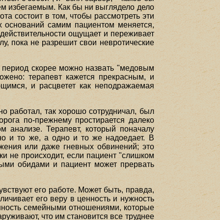
чем избегаемым. Как бы ни выглядело дело
ота состоит в том, чтобы рассмотреть эти
их оснований самим пациентом меняется,
 в действительности ощущает и переживает
лу, пока не разрешит свои невротические
й период скорее можно назвать "медовым
ложено: терапевт кажется прекрасным, и
щимся, и расцветет как неподражаемая
но работал, так хорошо сотрудничал, был
орога по-прежнему простирается далеко
м анализе. Терапевт, который поначалу
о и то же, а одно и то же надоедает. В
жения или даже гневных обвинений; это
ки не происходит, если пациент "слишком
ными обидами и пациент может прервать
увствуют его работе. Может быть, правда,
личивает его веру в ценность и нужность
енность семейными отношениями, которые
аруживают, что им становится все труднее