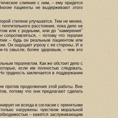
тическое слияние с ним, – ему придется
Многие пациенты не выдерживают этого
торой степени улучшается. Тем не менее,
с почтительного расстояния, пока дело не
угом или с родными, или до "намерения"
н сопротивляться, – потому что терапия
апии – будь он реальным пациентом или
ии. Он ощущает угрозу с ее стороны. И в
ом-то смысле, более здоровым, – чем его
льным терапевтом. Как же обстоит дело с
оторые, если им полностью следовать,
 Но трудность заключается в поддержании
ие против продолжения этой работы. Вне
ов, потому что они предлагают сделать
онирует не всегда в согласии с принятыми
столько нагружены чувством моральной
необходимостью – кажется заслуживающим