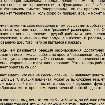
да операция закончена. Представление о том, что паци
нако невроз не "органическое", а "функциональное" забол
 в буквальном смысле "оперированы", он как правило над
абинет терапевта, и, коль скоро он пришел, врач – может 
лжен изменить свое поведение и тем осуществить собстве
альном жаргоне называется "реакцией разочарования". О
 ждет от него выполнения трудной работы и претерпева
положное, а именно – как получше избежать и работы, 
ованную дозу того, чего он пытается избежать.
жде чем разовьется реакция разочарования, достаточно 
емая от него тяжелая работа не просто "лошадиный труд". К
ориентацию и перспективу. Он начинает видеть определенны
емы неправильного функционирования. Хотя теперь работ
нает обретать смысл.
нает видеть, что она не бессмысленна. Он начинает ценить
ь дальше. Ситуация пациента, может быть, сложнее тем, ч
 или даже всей жизни. Тем не менее, если здоровое функц
сбросила его в прошлом, единственный способ сделать э
 как раз к тому, чего тот хотел бы избежать, он обычно обх
обычно требуют, чтобы он "покончил с этим", перестал "носи