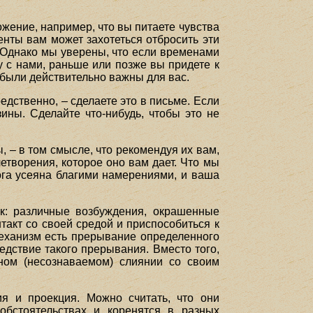
ожение, например, что вы питаете чувства
енты вам может захотеться отбросить эти
. Однако мы уверены, что если временами
 с нами, раньше или позже вы придете к
 были действительно важны для вас.
едственно, – сделаете это в письме. Если
ины. Сделайте что-нибудь, чтобы это не
 – в том смысле, что рекомендуя их вам,
етворения, которое оно вам дает. Что мы
ога усеяна благими намерениями, и ваша
ак: различные возбуждения, окрашенные
такт со своей средой и приспособиться к
механизм есть прерывание определенного
едствие такого прерывания. Вместо того,
тном (несознаваемом) слиянии со своим
я и проекция. Можно считать, что они
обстоятельствах и коренятся в разных