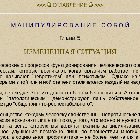
<<<
ОГЛАВЛЕHИЕ
>>>
М А Н И П У Л И Р О В А Н И Е С О Б О Й
Глава 5
ИЗМЕНЕННАЯ СИТУАЦИЯ
основных процессов функционирования человеческого ор
ессам, которые возникают, когда организм работает не
о называют "невротиком" или "психотиком". Однако из
орыми в той или и ной степени сталкивается каждый из нас
ны, не следует, что мы должны об этом беспокоиться. Авто
 "патологическим", демонстрируют лишь собственное
ся до "общепринято-респектабельного".
м обществе каждому человеку свойственны "невротические 
ласия возникают лишь по поводу того, что можно и нужно 
это та цена, которую мы должны платить за цивилизаци
метное улучшение возможно лишь по прошествии многих 
вуют, а социальная профилактика – не более, чем капля в