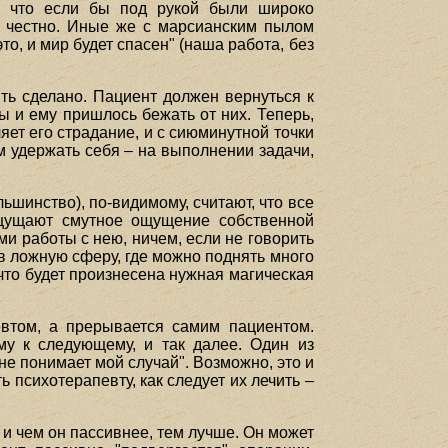
, что если бы под рукой были широко
е честно. Иные же с марсианским пылом
о, и мир будет спасен" (наша работа, без
ть сделано. Пациент должен вернуться к
 и ему пришлось бежать от них. Теперь,
яет его страдание, и с сиюминутной точки
ам удержать себя – на выполнении задачи,
ьшинство), по-видимому, считают, что все
ощущают смутное ощущение собственной
и работы с нею, ничем, если не говорить
в ложную сферу, где можно поднять много
что будет произнесена нужная магическая
певтом, а прерывается самим пациентом.
му к следующему, и так далее. Один из
е понимает мой случай". Возможно, это и
ь психотерапевту, как следует их лечить –
и чем он пассивнее, тем лучше. Он может