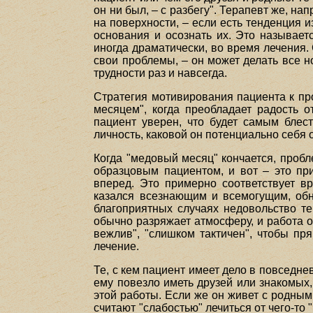
он ни был, – с разбегу". Терапевт же, н
на поверхности, – если есть тенденция и
основания и осознать их. Это называет
иногда драматически, во время лечения. 
свои проблемы, – он может делать все н
трудности раз и навсегда.
Стратегия мотивирования пациента к пр
месяцем", когда преобладает радость о
пациент уверен, что будет самым бле
личность, каковой он потенциально себя 
Когда "медовый месяц" кончается, пробл
образцовым пациентом, и вот – это пр
вперед. Это примерно соответствует в
казался всезнающим и всемогущим, обна
благоприятных случаях недовольство т
обычно разряжает атмосферу, и работа о
вежлив", "слишком тактичен", чтобы п
лечение.
Те, с кем пациент имеет дело в повседне
ему повезло иметь друзей или знакомых,
этой работы. Если же он живет с родны
считают "слабостью" лечиться от чего-то