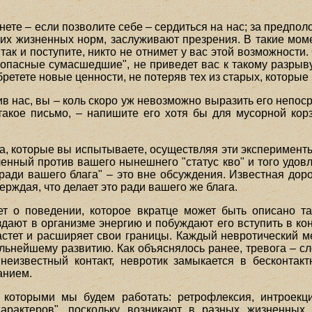
нете – если позволите себе – сердиться на нас; за предпол
ших жизненных норм, заслуживают презрения. В такие мом
так и поступите, никто не отнимет у вас этой возможности
опасные сумасшедшие", не приведет вас к такому разрыву
ретете новые ценности, не потеряв тех из старых, которые
в нас, вы – коль скоро уж невозможно выразить его непоср
акое письмо, – напишите его хотя бы для мусорной корз
а, которые вы испытываете, осуществляя эти эксперименты,
нный против вашего нынешнего "статус кво" и того удовл
ради вашего блага" – это вне обсуждения. Известная дор
верждая, что делает это ради вашего же блага.
т о поведении, которое вкратце может быть описано т
здают в организме энергию и побуждают его вступить в кон
 растет и расширяет свои границы. Каждый невротический 
ьнейшему развитию. Как объяснялось ранее, тревога – сл
 неизвестный контакт, невротик замыкается в бесконтак
анием.
 которыми мы будем работать: ретрофлексия, интроекци
характеров", поскольку возникают в разных жизненных 