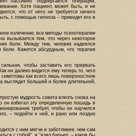
ент пассивно "подвергается" операции,
евание. Хотя пациент, может быть, и не
еется, что от него не требуется ничего
быть, с помощью гипноза – приведет его в
нное излечение, все методы психотерапии
на вызывается тем, что через некоторое
ния боли. Между тем, человек надеялся
и боли. Кажется абсурдным, что терапия
сильная, чтобы заставить его прервать
ак ни далеко видится ему теперь то, чего
е симптомы как всего лишь поверхностное
а выглядит большей и более длительной,
 простую мудрость совета влезть снова на
то он избегал эту определенную лошадь в
ионирование требует, чтобы он научился
то, – подойти к ней, и рано или поздно
одится с ним мягче и заботливее, чем сам
ться с собой", и "взял барьер, – каков бы