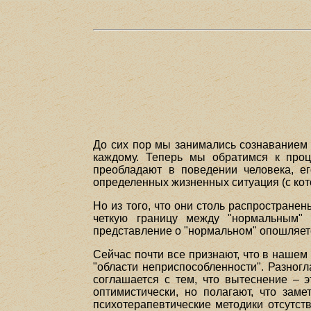
До сих пор мы занимались сознаванием 
каждому. Теперь мы обратимся к проц
преобладают в поведении человека, ег
определенных жизненных ситуация (с кот
Но из того, что они столь распростране
четкую границу между "нормальным" и
представление о "нормальном" опошляет
Сейчас почти все признают, что в наше
"области неприспособленности". Разног
соглашается с тем, что вытеснение – 
оптимистически, но полагают, что за
психотерапевтические методики отсутст