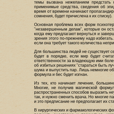
темы вызвана нежеланием предстать 
применимые средства, сведения об эпи
время от времени начинают пропагандиров
сомнения, будет причислена к их списку).
Основная проблема всех форм психотера
"незавершенным делам", которые он ост
когда ему предлагают вернуться и заверш
зрения этого по-прежнему надо избегать.
если она требует такого количества неп
Для большинства людей не существует сег
будет в порядке, если мир будет счи
ответственности за владеющую ими болез
об избитых решениях "стараться быть лу
шума и выпустить пар. Лишь немногие об
формула и бес будет изгнан.
Из тех, кто начинает лечение, большин
Многие, не получив магической формул
распространенных способов выразить неу
так, и нужно сменить врача. Но многие па
и это предписание не предполагает их ст
В хирургических и фармакологических фо