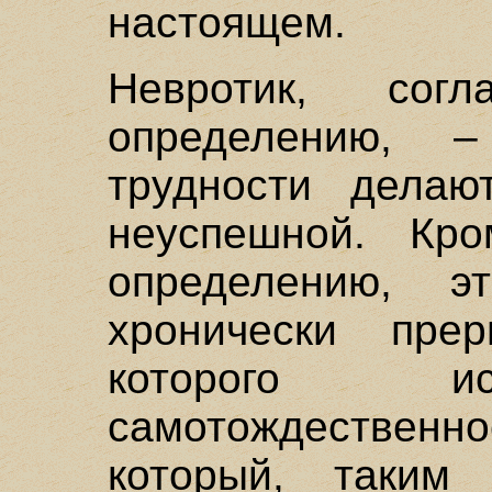
настоящем.
Невротик, согл
определению, 
трудности делаю
неуспешной. Кр
определению, э
хронически пре
которого ис
самотождественност
который, таким 