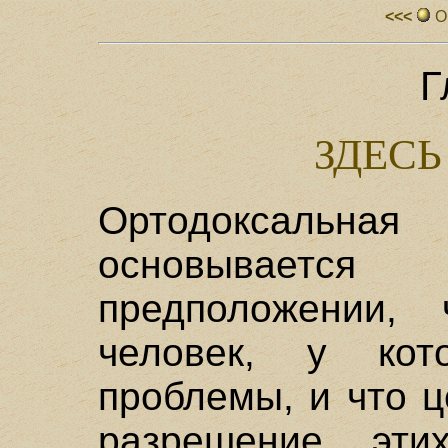
<<<
О
Г
ЗДЕСЬ
Ортодоксальн
основывает
предположении,
человек, у кот
проблемы, и что 
разрешение эти