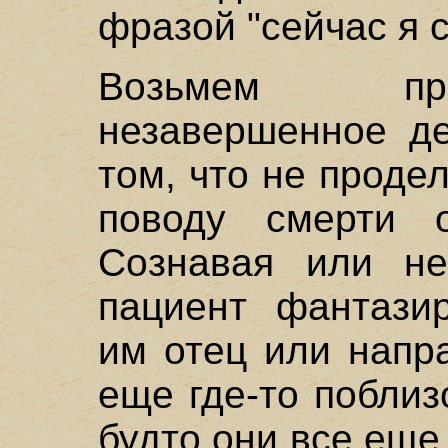
фразой "сейчас я с
Возьмем при
незавершенное де
том, что не проде
поводу смерти о
Сознавая или не
пациент фантазир
им отец или напр
еще где-то поблиз
будто они все еще