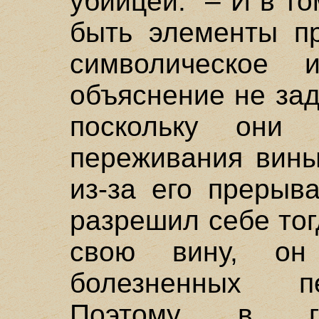
убийцей." – И в то
быть элементы пр
символическое и
объяснение не зад
поскольку они 
переживания вины
из-за его прерыв
разрешил себе то
свою вину, о
болезненных п
Поэтому в ге