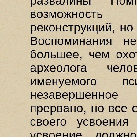
развалины Пом
возможность 
реконструкций, но
Воспоминания не
большее, чем охо
археолога челов
именуемого пс
незавершенное
прервано, но все 
своего усвоения
усвоение должн