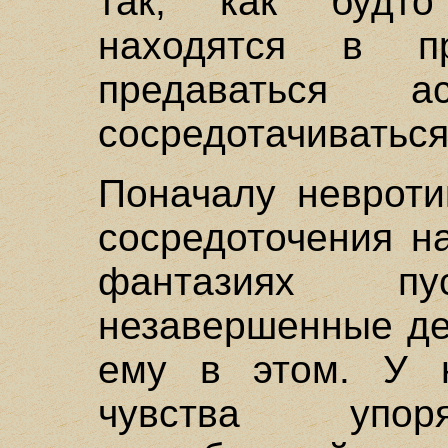
так, как будто
находятся в п
предаваться а
сосредотачиваться
Поначалу невроти
сосредоточения н
фантазиях п
незавершенные де
ему в этом. У н
чувства упор