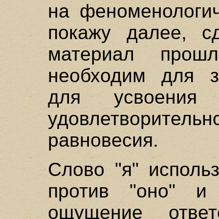
на феноменологич
покажу далее, с
материал прошл
необходим для з
для усвоения 
удовлетворительн
равновесия.
Слово "я" исполь
против "оно" и
ощущение ответ