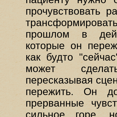
прочувствовать р
трансформиро
прошлом в дей
которые он переж
как будто "сейчас
может сделат
пересказывая сцен
пережить. Он д
прерванные чувс
сильное горе, 