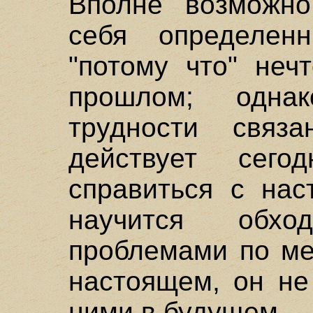
Вполне возможно
себя определен
"потому что" неч
прошлом; одна
трудности свя
действует сег
справиться с нас
научится обх
проблемами по ме
настоящем, он не
ними в будущем.