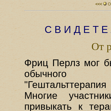
<<<
О
С В И Д Е Т Е
От 
Фриц Перлз мог б
обычного пр
"Гештальттерапия
Многие участни
привыкать к тера