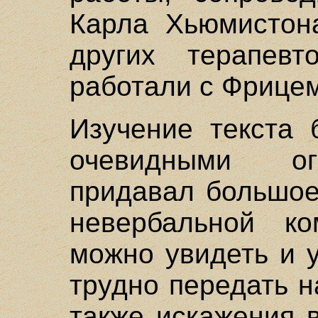
Карла Хьюмистон
других терапев
работали с Фрице
Изучение текста 
очевидными ог
придавал большое
невербальной ко
можно увидеть и 
трудно передать 
также искажения 