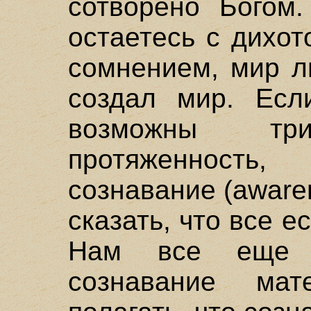
сотворено Богом
остаетесь с дихот
сомнением, мир л
создал мир. Есл
возможны т
протяженност
сознавание (aware
сказать, что все е
Нам все еще т
сознавание ма