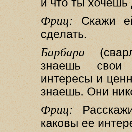
и что ты хочешь 
Фриц:
Скажи ей
сделать.
Барбара
(сварл
знаешь свои 
интересы и ценн
знаешь. Они нико
Фриц:
Расскажи
каковы ее интер