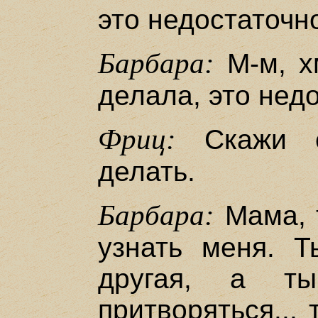
это недостаточн
Барбара:
М-м, х
делала, это нед
Фриц:
Скажи е
делать.
Барбара:
Мама, 
узнать меня. 
другая, а ты
притворяться...