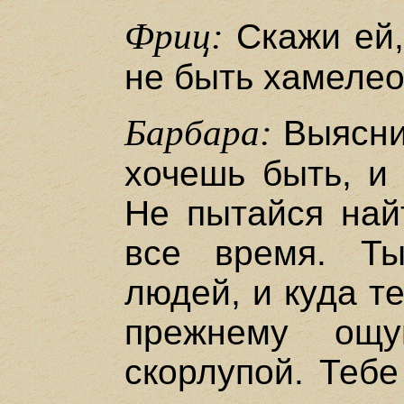
Фриц:
Скажи ей, 
не быть хамеле
Барбара:
Выясни,
хочешь быть, и 
Не пытайся най
все время. Т
людей, и куда т
прежнему ощу
скорлупой. Тебе