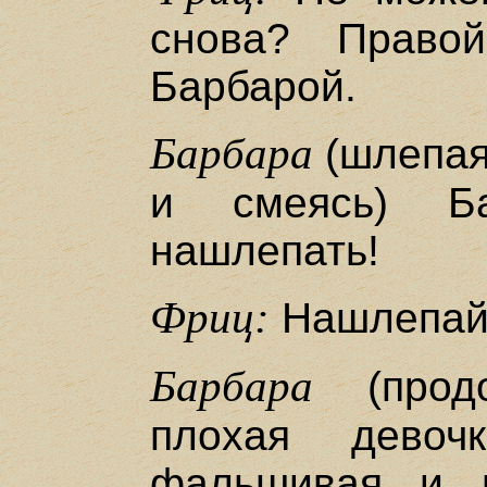
снова? Право
Барбарой.
Барбара
(шлепая
и смеясь) Ба
нашлепать!
Фриц:
Нашлепай
Барбара
(продо
плохая девоч
фальшивая и 