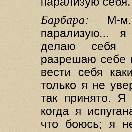
парализую себя.
Барбара:
М-м,
парализую... я
делаю себя 
разрешаю себе н
вести себя как
только я не уве
так принято. Я
когда я испуган
что боюсь; я н