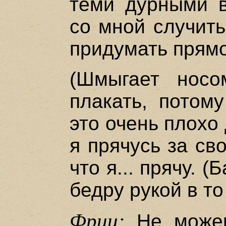
теми дурными в
со мной случить
придумать прямо
(Шмыгает носо
плакать, потому
это очень плохо
я прячусь за св
что я... прячу. 
бедру рукой в то
Фриц:
Не можеш