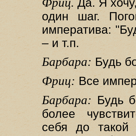
Фриц.
Да. Я хочу
один шаг. Пог
императива: "Бу
– и т.п.
Барбара:
Будь б
Фриц:
Все импер
Барбара:
Будь б
более чувстви
себя до такой 