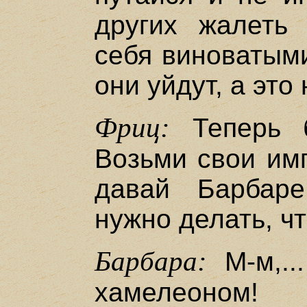
других жалеть 
себя виноватыми
они уйдут, а это 
Фриц:
Теперь б
Возьми свои им
давай Барбар
нужно делать, ч
Барбара:
М-м,..
хамелеоном!