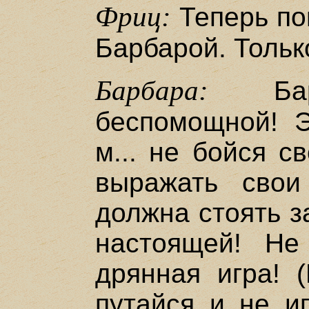
Фриц:
Теперь по
Барбарой. Тольк
Барбара:
Барб
беспомощной! Э
м... не бойся с
выражать свои
должна стоять з
настоящей! Не
дрянная игра! (
путайся и не иг