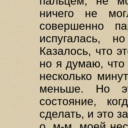
пальцем, не мо
ничего не мо
совершенно па
испугалась, н
Казалось, что э
но я думаю, что
несколько минут
меньше. Но э
состояние, ко
сделать, и это 
о, м-м, моей не