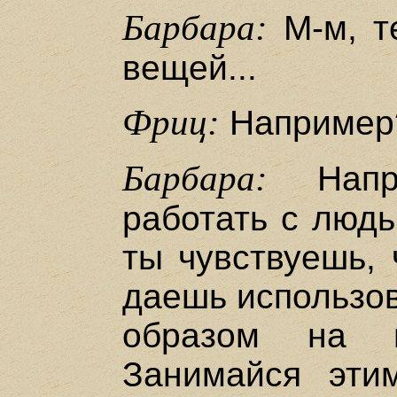
Барбара:
М-м, т
вещей...
Фриц:
Например
Барбара:
Напри
работать с людь
ты чувствуешь, 
даешь использов
образом на п
Занимайся эти