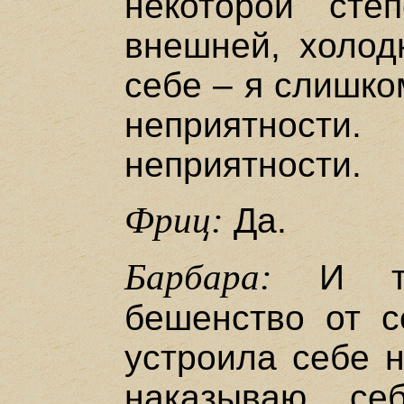
некоторой ст
внешней, холод
себе – я слишко
неприятности
неприятности.
Фриц:
Да.
Барбара:
И то
бешенство от се
устроила себе н
наказываю се