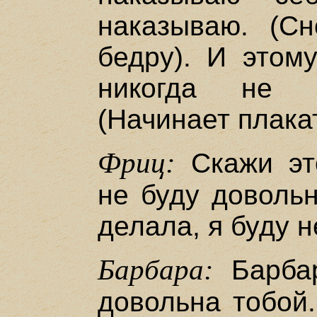
наказываю. (С
бедру). И этому
никогда не б
(Начинает плакат
Фриц:
Скажи это
не буду довольн
делала, я буду 
Барбара:
Барбар
довольна тобой.