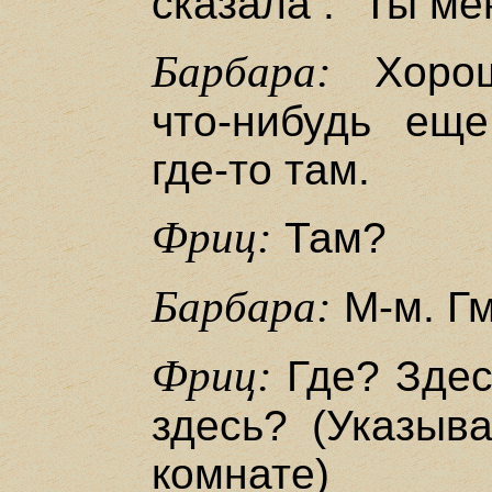
сказала : "Ты м
Барбара:
Хорош
что-нибудь еще
где-то там.
Фриц:
Там?
Барбара:
М-м. Гм
Фриц:
Где? Здесь
здесь? (Указыв
комнате)