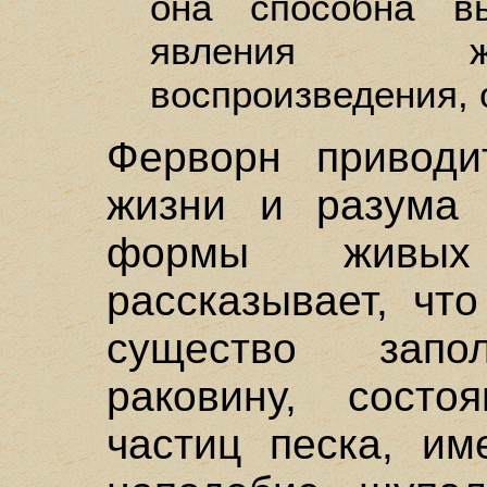
она способна вы
явления жи
воспроизведения,
Ферворн приводи
жизни и разума 
формы живых
рассказывает, чт
существо запо
раковину, сост
частиц песка, им