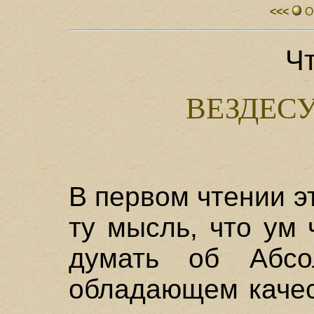
<<<
О
Чт
ВЕЗДЕС
В первом чтении э
ту мысль, что ум
думать об Абсо
обладающем качес