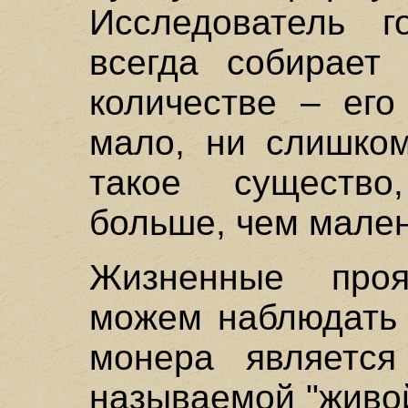
Исследователь г
всегда собирает
количестве – ег
мало, ни слишком
такое существо
больше, чем мален
Жизненные про
можем наблюдать 
монера являетс
называемой "живой