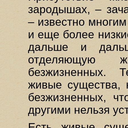
зародышах, – зач
– известно многим
и еще более низки
дальше и дальш
отделяющую 
безжизненных. 
живые существа, 
безжизненных, чт
другими нельзя ус
Есть живые суще