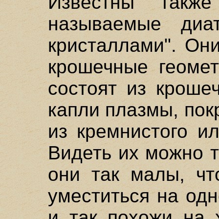
Известны также
называемые диа
кристаллами". Он
крошечные геомет
состоят из кроше
капли плазмы, пок
из кремнистого и
Видеть их можно т
они так малы, чт
уместиться на одн
и так похожи на 