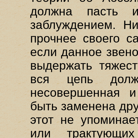
должна пасть и
заблуждением. Ни
прочнее своего с
если данное звен
выдержать тяжест
вся цепь долж
несовершенная и
быть заменена др
этот не упоминае
или трактующи