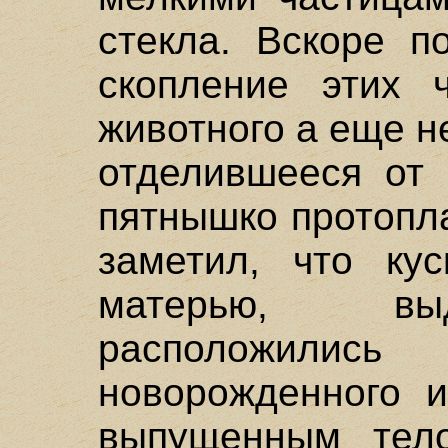
стекла. Вскоре п
скопление этих 
животного а еще н
отделившееся от 
пятнышко протопл
заметил, что кус
матерью, выд
расположили
новорожденного и
выпущенным тело