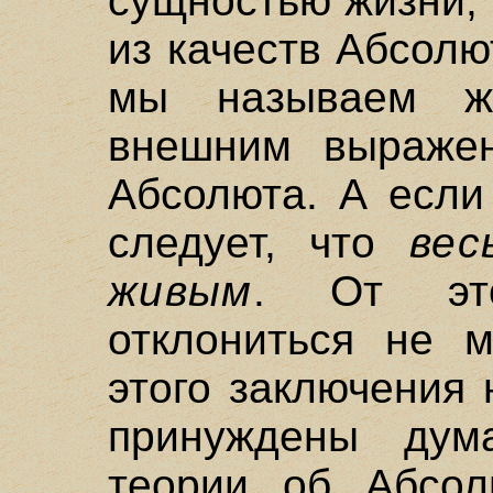
сущностью жизни, 
из качеств Абсолют
мы называем ж
внешним выражен
Абсолюта. А если
следует, что
ве
живым
. От это
отклониться не 
этого заключения
принуждены дум
теории об Абсол