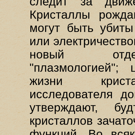
следит за движ
Кристаллы рождаю
могут быть убиты
или электричество
новый отде
"плазмологией";
жизни криста
исследователя до
утверждают, б
кристаллов зачат
функций. Во всяк