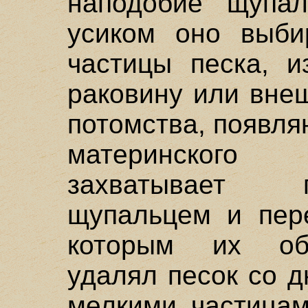
наподобие щупал
усиком оно выби
частицы песка, и
раковину или вне
потомства, появл
материнского
захватывает 
щупальцем и пере
которым их обв
удалял песок со д
мелкими частицам