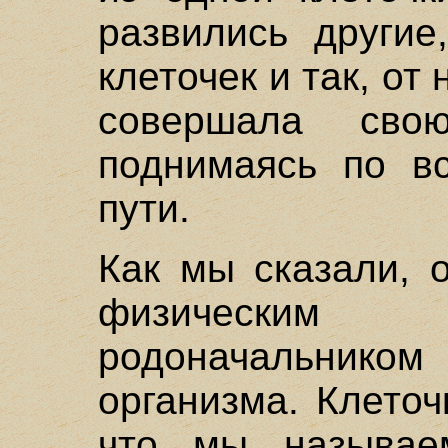
развились другие
клеточек и так, о
совершала сво
поднимаясь по в
пути.
Как мы сказали, 
физически
родоначальник
организма. Клеточ
что мы называе