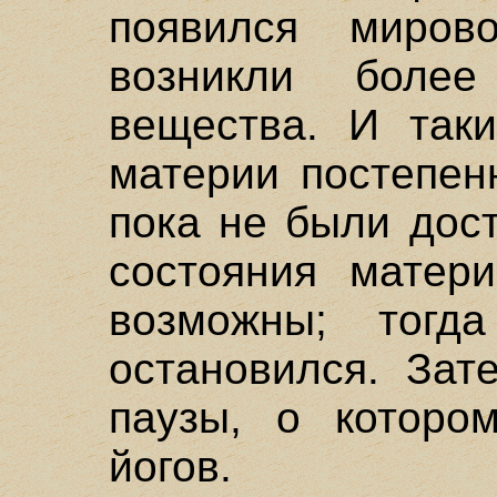
появился миров
возникли более
вещества. И таки
материи постепен
пока не были дос
состояния матери
возможны; тогд
остановился. Зат
паузы, о которо
йогов.