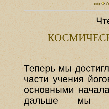
<<<
О
Чт
КОСМИЧЕС
Теперь мы достиг
части учения йог
основными начала
дальше мы бу