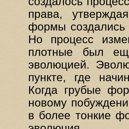
создалось процес
права, утвержда
формы создались 
Но процесс изме
плотные был 
эволюцией. Эволю
пункте, где начи
Когда грубые фор
новому побуждени
в более тонкие ф
эволюция.