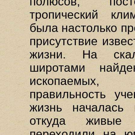
полюсов, пост
тропический кли
была настолько пр
присутствие изве
жизни. На ска
широтами найд
ископаемых
правильность уче
жизнь началась 
откуда живые
переходили на юг