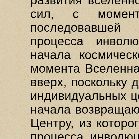
развития вселенн
сил, с момент
последовавше
процесса инволю
начала космическ
момента Вселенна
вверх, поскольку 
индивидуальных ц
начала возвращаю
Центру, из котор
процесса инволюц