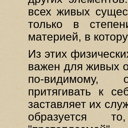
всех живых сущес
только в степен
материей, в котор
Из этих физическ
важен для живых о
по-видимому, 
притягивать к се
заставляет их слу
образуется т