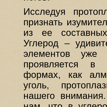
Исследуя протоп
признать изумите
из ее составных
Углерод – удивит
элементов уже
проявляется в 
формах, как алм
уголь, протопла
нашего внимания.
нам, что в углер