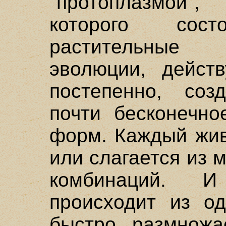
"протоплазмой"
которого сос
растительные 
эволюции, дейст
постепенно, соз
почти бесконечно
форм. Каждый жив
или слагается из 
комбинаций. 
происходит из од
быстро размножа