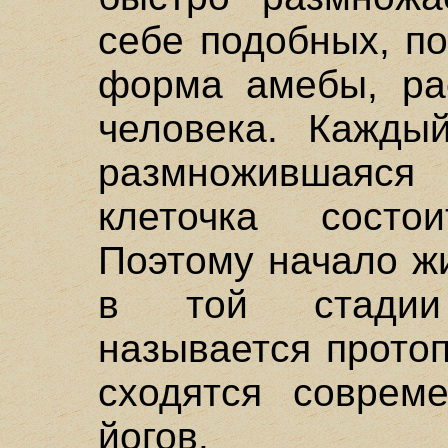
себе подобных, по
форма амебы, рас
человека. Кажды
размножившаяся
клеточка состо
Поэтому начало ж
в той стадии
называется прото
сходятся соврем
йогов.