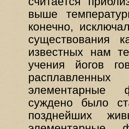
считается прибли
выше температур
конечно, исключа
существования 
известных нам т
учения йогов го
расплавленных
элементарные
суждено было ст
позднейших жив
элементарные 