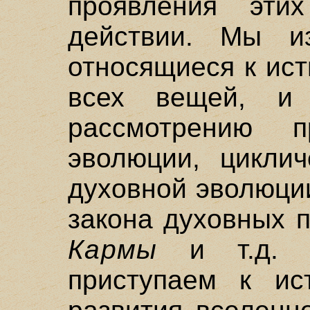
проявления эти
действии. Мы из
относящиеся к ис
всех вещей, и
рассмотрению п
эволюции, циклич
духовной эволюци
закона духовных 
Кармы
и т.д. 
приступаем к ист