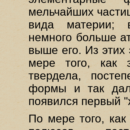
мельчайших частиц
вида материи; 
немного больше ат
выше его. Из эти
мере того, как 
твердела, постеп
формы и так дале
появился первый "
По мере того, ка