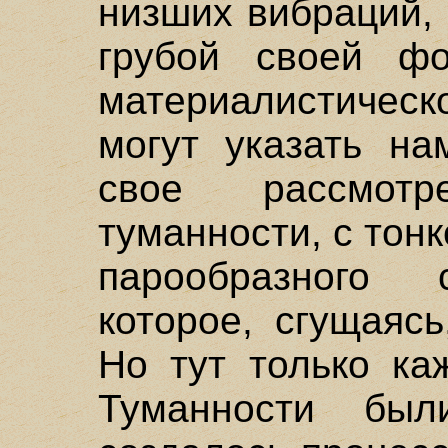
низших вибраций,
грубой своей фо
материалистиче
могут указать на
свое рассмот
туманности, с тонк
парообразного 
которое, сгущаяс
Но тут только ка
Туманности был