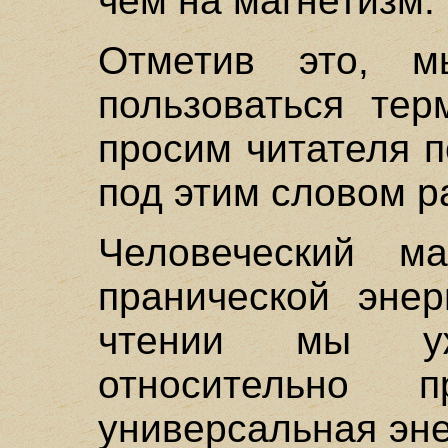
чем на магнетизм.
Отметив это, м
пользоваться тер
просим читателя 
под этим словом р
Человеческий м
пранической эне
чтении мы уж
относительно 
универсальная эн