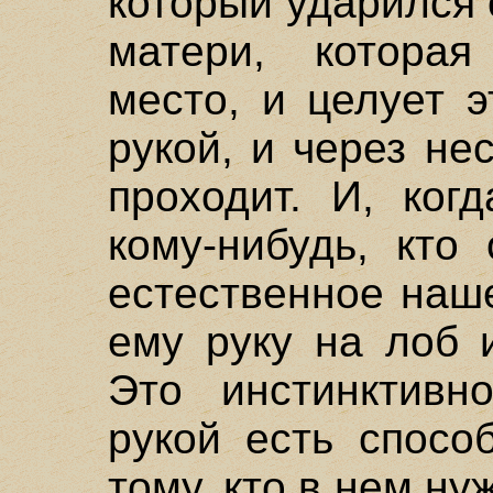
который ударился 
матери, которая
место, и целует э
рукой, и через не
проходит. И, ког
кому-нибудь, кто
естественное наш
ему руку на лоб 
Это инстинктивн
рукой есть спосо
тому, кто в нем н