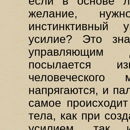
если в основе л
желание, нуж
инстинктивный 
усилие? Это зна
управляющим 
посылается из
человеческого 
напрягаются, и па
самое происходит
тела, как при со
усилием, так 