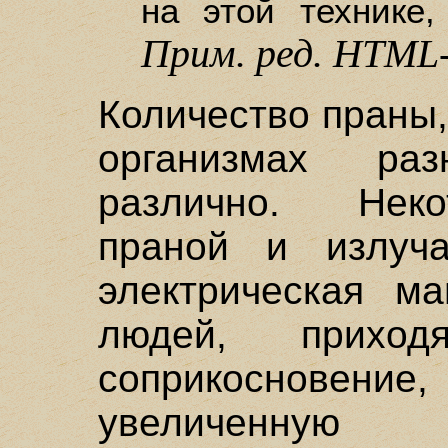
на этой технике,
Прим. ред. HTML
Количество праны
организмах ра
различно. Нек
праной и излуч
электрическая ма
людей, прих
соприкоснове
увеличенную ж