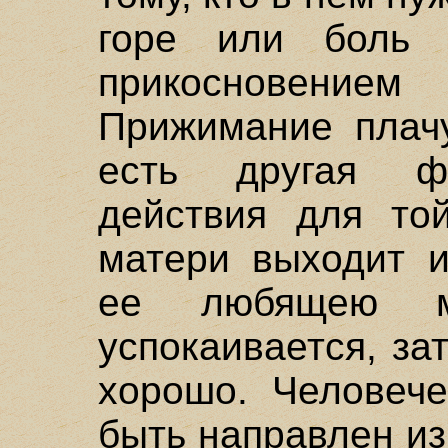
горе или боль ч
прикосновение
Прижимание плачу
есть другая фо
действия для то
матери выходит и
ее любящею м
успокаивается, за
хорошо. Человече
быть направлен и