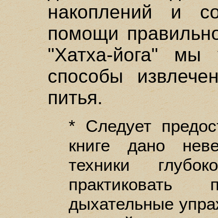
накоплений и с
помощи правильно
"Хатха-йога" мы
способы извлече
питья.
* Следует предос
книге дано нев
техники глубок
практиковать
дыхательные упра