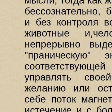
мысли, тогда как 
бессознательно, 
и без контроля в
животные и,чело
непрерывно выде
"праническую" 
соответствующей
управлять сво
желанию или ост
себе поток магне
истечение и с бо