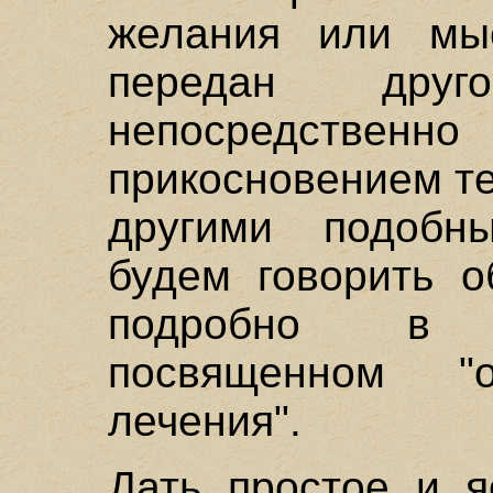
желания или мы
передан дру
непосредствен
прикосновением те
другими подобн
будем говорить о
подробно в 
посвященном "о
лечения".
Дать простое и я