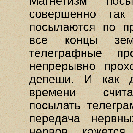
Магнетизм пос
совершенно так
посылаются по п
все концы зе
телеграфные п
непрерывно прох
депеши. И как д
времени счит
посылать телегра
передача нервн
нервов кажется