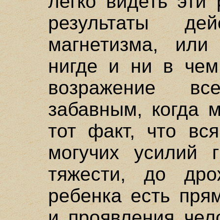
легко видеть эти
результаты дей
магнетизма, или 
нигде и ни в чем
возражение вс
забавным, когда 
тот факт, что вс
могучих усилий г
тяжести, до дро
ребенка есть пря
и проявления чел