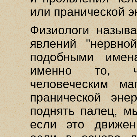
или пранической э
Физиологи называ
явлений "нервно
подобными имен
именно то, 
человеческим ма
пранической эне
поднять палец, м
если это движен