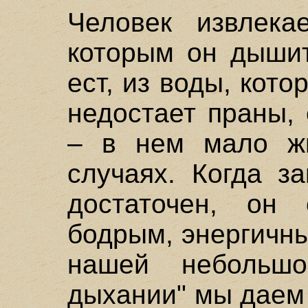
Человек извлека
которым он дышит
ест, из воды, кото
недостает праны,
– в нем мало жи
случаях. Когда з
достаточен, он 
бодрым, энергичны
нашей небольш
дыхании" мы даем