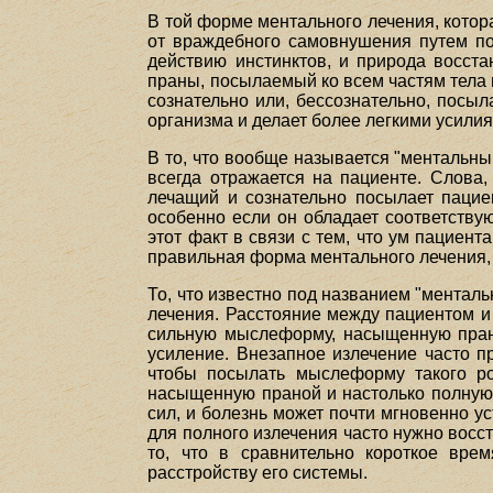
В той форме ментального лечения, котор
от враждебного самовнушения путем п
действию инстинктов, и природа восста
праны, посылаемый ко всем частям тела 
сознательно или, бессознательно, посы
организма и делает более легкими усили
В то, что вообще называется "ментальны
всегда отражается на пациенте. Слова,
лечащий и сознательно посылает пацие
особенно если он обладает соответству
этот факт в связи с тем, что ум пациен
правильная форма ментального лечения, б
То, что известно под названием "ментал
лечения. Расстояние между пациентом и
сильную мыслеформу, насыщенную прано
усиление. Внезапное излечение часто п
чтобы посылать мыслеформу такого ро
насыщенную праной и настолько полную 
сил, и болезнь может почти мгновенно ус
для полного излечения часто нужно восс
то, что в сравнительно короткое вре
расстройству его системы.