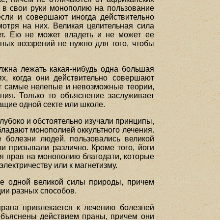
ь в свои руки монополию на пользование
если и совершают иногда действительно
мотря на них. Великая целительная сила
чет. Ею не может владеть и не может ее
зных воззрений не нужно для того, чтобы
олжна лежать какая-нибудь одна большая
ях, когда они действительно совершают
ет самые нелепые и невозможные теории,
ния. Только то объяснение заслуживает
ащие одной секте или школе.
лубоко и обстоятельно изучали принципы,
бладают монополией оккультного лечения.
е болезни людей, пользовались великой
и призывали различно. Кроме того, йоги
ия прав на монополию благодати, которые
 электричеству или к магнетизму.
ие одной великой силы природы, причем
ции разных способов.
 прана привлекается к лечению болезней
 объяснены действием праны, причем они