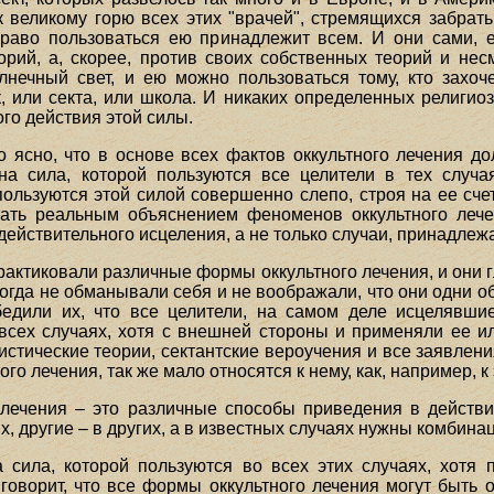
 к великому горю всех этих "врачей", стремящихся забрат
раво пользоваться ею принадлежит всем. И они сами, 
еорий, а, скорее, против своих собственных теорий и нес
лнечный свет, и ею можно пользоваться тому, кто захо
, или секта, или школа. И никаких определенных религио
го действия этой силы.
ясно, что в основе всех фактов оккультного лечения д
на сила, которой пользуются все целители в тех случа
пользуются этой силой совершенно слепо, строя на ее сч
тать реальным объяснением феноменов оккультного лече
действительного исцеления, а не только случаи, принадлеж
рактиковали различные формы оккультного лечения, и они г
огда не обманывали себя и не воображали, что они одни о
едили их, что все целители, на самом деле исцелявши
 всех случаях, хотя с внешней стороны и применяли ее ил
истические теории, сектантские вероучения и все заявлен
го лечения, так же мало относятся к нему, как, например, к
о лечения – это различные способы приведения в действ
, другие – в других, а в известных случаях нужны комбина
 сила, которой пользуются во всех этих случаях, хотя
говорит, что все формы оккультного лечения могут быть