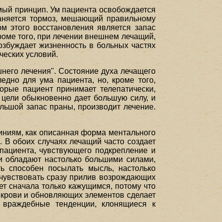
амый принцип. Ум пациента освобождается
аняется тормоз, мешающий правильному
ом этого восстановления является запас
роме того, при лечении внешнем лечащий,
озбуждает жизненность в больных частях
ческих условий.
шнего лечения". Состояние духа лечащего
едно для ума пациента, но, кроме того,
орые пациент принимает телепатически,
 цели обыкновенно дает большую силу, и
ольшой запас праны, производит лечение.
линиям, как описанная форма ментального
 В обоих случаях лечащий часто создает
пациента, чувствующего подкрепление и
ли обладают настолько большими силами,
ь способен посылать мысль, настолько
очувствовать сразу прилив возрождающих
дет сначала только кажущимся, потому что
й крови и обновляющих элементов сделает
т враждебные тенденции, клонящиеся к