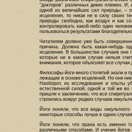
"докторов" различных диких племен. И,
одной из величайших сил природы, – п
исцеления, то никак не в силу своих т
природы свободна, как воздух и как со
контролировать какой-либо один человек
пользоваться результатами благодетельно
Читателям должно уже быть совершенно 
причина. Должна быть какая-нибудь од
исцеления. В большинстве случаев они 
которые ни в каком случае нельзя счи
внимания, которое объясняет все случаи 
Философы-йоги много столетий знали и п
лежащие в основе исцелений. Но они ник
Наоборот, их исследования и опыты уб
естественной силой, одной и той же во
пришли к заключению, что все спиритуал
строились вокруг редких случаев оккультно
Йоги поняли, что все виды оккультног
некоторые способы лучше в одних случаях
Йоги поняли, что прана есть именно та
различными способами. И учение йогов 