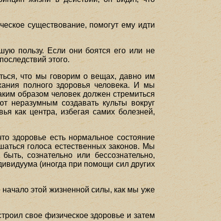
ическое существование, помогут ему идти
шую пользу. Если они боятся его или не
последствий этого.
аться, что мы говорим о вещах, давно им
жания полного здоровья человека. И мы
каким образом человек должен стремиться
ют неразумным создавать культы вокруг
вья как центра, избегая самих болезней,
что здоровье есть нормальное состояние
шаться голоса естественных законов. Мы
быть, сознательно или бессознательно,
дивидуума (иногда при помощи сил других
е начало этой жизненной силы, как мы уже
строил свое физическое здоровье и затем