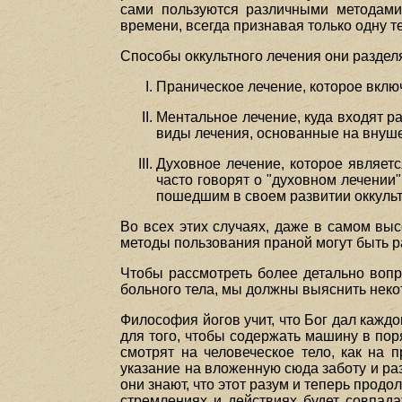
сами пользуются различными методами
времени, всегда признавая только одну 
Способы оккультного лечения они разделя
Праническое лечение, которое включа
Ментальное лечение, куда входят р
виды лечения, основанные на внуше
Духовное лечение, которое являетс
часто говорят о "духовном лечении"
пошедшим в своем развитии оккульт
Во всех этих случаях, даже в самом вы
методы пользования праной могут быть р
Чтобы рассмотреть более детально вопр
больного тела, мы должны выяснить неко
Философия йогов учит, что Бог дал кажд
для того, чтобы содержать машину в пор
смотрят на человеческое тело, как на 
указание на вложенную сюда заботу и разу
они знают, что этот разум и теперь прод
стремлениях и действиях будет совпада