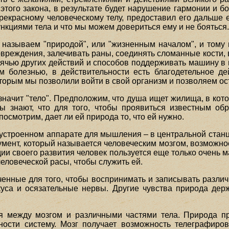
 этого закона, в результате будет нарушение гармонии и б
рекрасному человеческому телу, предоставил его дальше 
нкциями тела и что мы можем довериться ему и не бояться
 называем "природой", или "жизненным началом", и тому
повреждения, залечивать раны, соединять сломанные кости
сячью других действий и способов поддерживать машину в 
м болезнью, в действительности есть благодетельное 
оторым мы позволили войти в свой организм и позволяем ос
 значит "тело". Предположим, что душа ищет жилища, в ко
ты знают, что для того, чтобы проявиться известным об
посмотрим, дает ли ей природа то, что ей нужно.
устроенном аппарате для мышления – в центральной станци
умент, который называется человеческим мозгом, возможнос
ии своего развития человек пользуется еще только очень м
человеческой расы, чтобы служить ей.
енные для того, чтобы воспринимать и записывать разл
вкуса и осязательные нервы. Другие чувства природа держ
я между мозгом и различными частями тела. Природа пр
ности систему. Мозг получает возможность телеграфиров