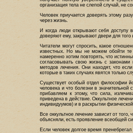
организация тела не слепой случай, не с
Человек приучается доверять этому разу
через жизнь.
И когда люди открывают себя доступу в
доверяют ему, закрывают двери для того 
Читатели могут спросить, какое отношен
известных. Но мы не можем обойти те 
намеренно хотим повторять, что истинны
согласовывать свою жизнь с законами 
методов лечения. Они находят, что если
которые в таких случаях явятся только с
Существует особый отдел философии йог
человека и что болезни в значительной
прибавляем к этому, что сила, излечи
приведена в действие. Оккультное лечен
индивидуумов) и в раскрытии физической
Все оккультное лечение зависит от того,
объясняли, есть проявление всеобщей си
Если человек долгое время пренебрегал 