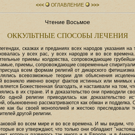
<<<
ОГЛАВЛЕHИЕ
>>>
Чтение Восьмое
ОККУЛЬТНЫЕ СПОСОБЫ ЛЕЧЕНИЯ
егендах, сказках и преданиях всех народов указания на 
ковалась у всех рас, у всех народов и во все времена
ительные приемы колдовства, сопровождающие грубейши
самые, приемы, сопровождающие современные спиритуалис
й присуща всем формам религий от дикарского фетишизм
влялись всевозможные теории для объяснения исцелени
й возникло именно вокруг фактов истинных или мнимых 
является Божественная благодать, и настаивали на том, 
нялись в их стране. И в доказательство они приводили св
бо одной религии приводилась как доказательство ис
й, обыкновенно рассматриваются как обман и подделка. Оч
ние как бы своей монополией и жестоко преследовали т
ителей другой религии.
аковой во всем мире и во все времена. И мы видим, что
которые все утверждают, что только они обладают "настоя
ект, которых развелось так много и в Европе, и в Амери