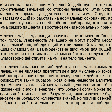
ая известна под названием "внешней", действует тот же с
оложительных внушений со стороны лечащего. Этим устр
навливает нормальную деятельность организма. Средств
и заставляющий их работать на нормальных основаниях. К
лает пациенту запасы своей собственной праны, которая в
я ума самого пациента в восстановлении нормальных прани
м лечением", всегда входит значительное количество "вне
 тон голоса, уверенность лечащего не могут пройти бессл
нту сильный ток, ободряющий и оживляющий мысли, кот
ющим складом ума. Взаимодействие двух умов для общей
та отвлекается от отрицательных мыслей и тело получает б
лаготворно действует и на ум, и на тело пациента.
ьного лечения на расстоянии", действует по тем же самым 
 лечащим не является препятствием для мысленных токов.
й, которая производит почти немедленное действие на 
роизводится таким образом, хотя очень немногие целите
да. Но очень сильный ментальный целитель может быт
жизненной силой и энергией, что больной орган может п
тупить действию лечения. Разумеется, такое излечение бу
тановление большого количества тканей, но прилив свеже
мя болезнь действительно исчезнет и организм победи