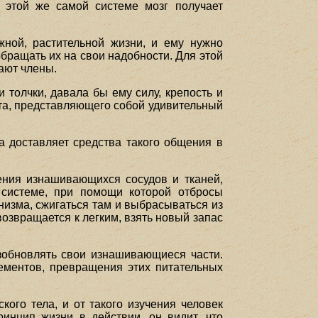
 этой же самой системе мозг получает
ной, растительной жизни, и ему нужно
обращать их на свои надобности. Для этой
ают члены.
 толчки, давала бы ему силу, крепость и
ета, представляющего собой удивительный
 доставляет средства такого общения в
ения изнашивающихся сосудов и тканей,
 системе, при помощи которой отбросы
изма, сжигаться там и выбрасываться из
возвращается к легким, взять новый запас
зобновлять свои изнашивающиеся части.
ементов, превращения этих питательных
ого тела, и от такого изучения человек
инцип жизни в действии, он видит, что