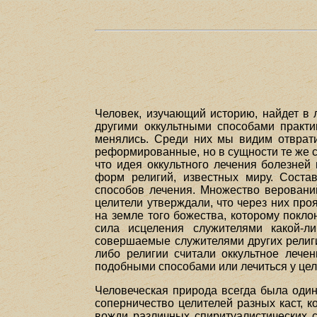
Человек, изучающий историю, найдет в л
другими оккультными способами практи
менялись. Среди них мы видим отврат
реформированные, но в сущности те же 
что идея оккультного лечения болезне
форм религий, известных миру. Соста
способов лечения. Множество веровани
целители утверждали, что через них про
на земле того божества, которому покло
сила исцеления служителями какой-ли
совершаемые служителями других религи
либо религии считали оккультное лече
подобными способами или лечиться у цел
Человеческая природа всегда была один
соперничество целителей разных каст, 
вожди различных спиритуалистических с