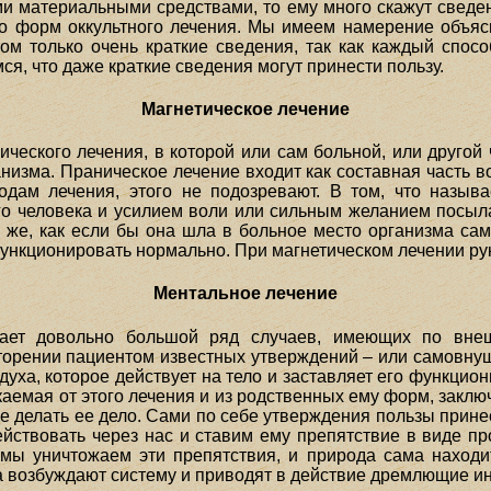
и материальными средствами, то ему много скажут сведе
о форм оккультного лечения. Мы имеем намерение объяс
м только очень краткие сведения, так как каждый способ
ся, что даже краткие сведения могут принести пользу.
Магнетическое лечение
ческого лечения, в которой или сам больной, или другой 
изма. Праническое лечение входит как составная часть в
одам лечения, этого не подозревают. В том, что называ
го человека и усилием воли или сильным желанием посыл
к же, как если бы она шла в больное место организма са
функционировать нормально. При магнетическом лечении ру
Ментальное лечение
вает довольно большой ряд случаев, имеющих по вн
торении пациентом известных утверждений – или самовнуш
духа, которое действует на тело и заставляет его функц
екаемая от этого лечения и из родственных ему форм, заключ
делать ее дело. Сами по себе утверждения пользы принест
ствовать через нас и ставим ему препятствие в виде п
мы уничтожаем эти препятствия, и природа сама находит 
 возбуждают систему и приводят в действие дремлющие ин