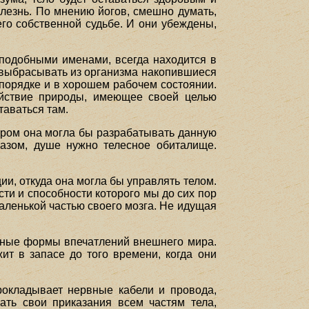
олезнь. По мнению йогов, смешно думать,
его собственной судьбе. И они убеждены,
.
 подобными именами, всегда находится в
, выбрасывать из организма накопившиеся
порядке и в хорошем рабочем состоянии.
действие природы, имеющее своей целью
таваться там.
тором она могла бы разрабатывать данную
разом, душе нужно телесное обиталище.
и, откуда она могла бы управлять телом.
ти и способности которого мы до сих пор
аленькой частью своего мозга. Не идущая
ичные формы впечатлений внешнего мира.
ит в запасе до того времени, когда они
окладывает нервные кабели и провода,
ать свои приказания всем частям тела,