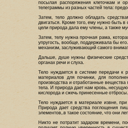
посылая распоряжения клеточкам и ор
телеграммы из разных частей тела: пред
Затем, тело должно обладать средств
двигаться. Кроме того, ему нужно быть в
цели природа дала ему члены, а также м
Затем, телу нужна прочная рама, котора
упругость, вообще, поддерживала бы его
механизм, заслуживающий самого внимат
Дальше, душе нужны физические средст
органах речи и слуха.
Тело нуждается в системе передачи к 
материалов для починки, для пополне
производства и отработанные вещества 
тела. И природа дает нам кровь, несущую
кислорода и сжечь принесенные отбросы
Тело нуждается в материале извне, пр
Природа дает средства поглощения пищ
элементов,.в такое состояние, что они л
Никто не потратит задаром времени, по
получает полную уверенность в сущест