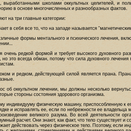
, выработанными школами оккультных целителей, и поль
теорию в основе многочисленных и разнообразных фактов.
ют на три главные категории:
ет в себя все то, что на западе называется "магнетическим
азличные формы ментального и психического лечения, включ
нии...
я очень редкой формой и требует высокого духовного раз
, но это всегда обман, потому что сила духовного лечени
истам.
соком и редком, действующей силой является прана. Прана
азные.
ос об оккультном лечении, мы должны несколько вернутьс
торые стороны состояния здорового организма.
ому индивидууму физическую машину, приспособленную к ег
ядке и исправлять ее, если по небрежности ее владельца 
произведение великого разума. Во всей деятельности орг
мный расчет. Они знают, как факт, что тело существует и с
олжает действовать через физическое тело. Поэтому, если и
ть с желаниями, стремлениями и действиями великого ра