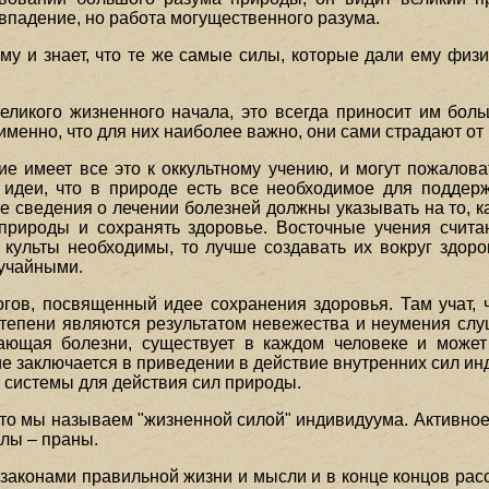
овпадение, но работа могущественного разума.
му и знает, что те же самые силы, которые дали ему физ
еликого жизненного начала, это всегда приносит им боль
именно, что для них наиболее важно, они сами страдают от 
ие имеет все это к оккультному учению, и могут пожалов
идеи, что в природе есть все необходимое для поддер
е сведения о лечении болезней должны указывать на то, 
природы и сохранять здоровье. Восточные учения счита
 культы необходимы, то лучше создавать их вокруг здоро
лучайными.
ов, посвященный идее сохранения здоровья. Там учат, 
 степени являются результатом невежества и неумения слу
вающая болезни, существует в каждом человеке и может 
ие заключается в приведении в действие внутренних сил ин
 системы для действия сил природы.
 что мы называем "жизненной силой" индивидуума. Активно
лы – праны.
законами правильной жизни и мысли и в конце концов рас