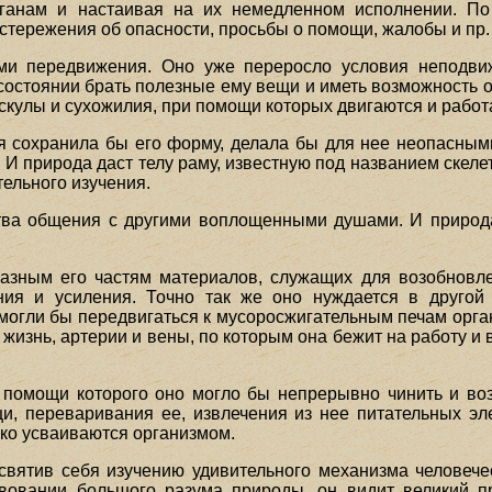
ганам и настаивая на их немедленном исполнении. По
остережения об опасности, просьбы о помощи, жалобы и пр.
ами передвижения. Оно уже переросло условия неподвиж
 состоянии брать полезные ему вещи и иметь возможность 
ускулы и сухожилия, при помощи которых двигаются и работ
я сохранила бы его форму, делала бы для нее неопасными
. И природа даст телу раму, известную под названием скел
ельного изучения.
ва общения с другими воплощенными душами. И природа
разным его частям материалов, служащих для возобновл
ния и усиления. Точно так же оно нуждается в другой
могли бы передвигаться к мусоросжигательным печам орган
 жизнь, артерии и вены, по которым она бежит на работу и 
.
и помощи которого оно могло бы непрерывно чинить и во
и, переваривания ее, извлечения из нее питательных эл
егко усваиваются организмом.
святив себя изучению удивительного механизма человеческ
вовании большого разума природы, он видит великий пр