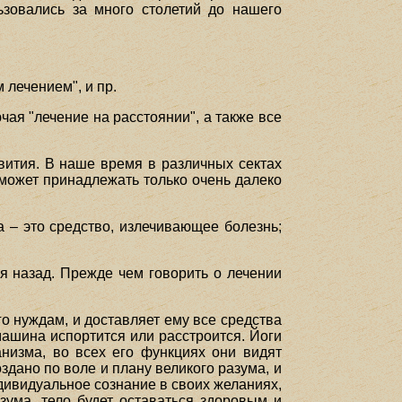
зовались за много столетий до нашего
 лечением", и пр.
ая "лечение на расстоянии", а также все
вития. В наше время в различных сектах
я может принадлежать только очень далеко
 – это средство, излечивающее болезнь;
я назад. Прежде чем говорить о лечении
о нуждам, и доставляет ему все средства
машина испортится или расстроится. Йоги
анизма, во всех его функциях они видят
оздано по воле и плану великого разума, и
ндивидуальное сознание в своих желаниях,
зума, тело будет оставаться здоровым и