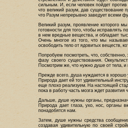
сильным. И, если человек пойдет против
что великий разум, дав существование п
что Разум непрерывно заведует всеми фу
Великий разум, проявление которого мы
готовности для того, чтобы исправлять 
в нем вредные вещества, и обладает ты
Очень многое из того, что мы называе
освободить тело от ядовитых веществ, к
Попробуем посмотреть, что, собственно,
фазу своего существования. Оккультис
Посмотрим же, что нужно душе от тела, и 
Прежде всего, душа нуждается в хорошо 
Природа дает ей тот удивительный инстр
еще плохо реализуем. На настоящей стад
пока в работу часть мозга ждет развития 
Дальше, душе нужны органы, предназнач
Природа дает глаза, ухо, нос, органы 
понадобятся нам.
Затем, душе нужны средства сообщени
создавая удивительную по своей строй