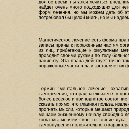
долгое время пытался лечиться внешним
найдет очень много подходящих для нег
форм лечения, но мы можем дать об это
потребовал бы целой книги, но мы надеем
Магнетическое лечение есть форма прани
запасы праны к пораженным частям орган
из лиц, прибегающие к оккультным мет
проводит своими руками по телу больно
пациенту. Эта прана действует точно та
пораженные части тела и заставляет их 
Термин "ментальное лечение" охваты
самолечения, которая заключается в пов
более веселое и приподнятое состояние 
сказать прямо, что главная польза, извл
прогнать мысли, которые мешают природе 
мешаем жизненному началу свободно дей
когда мы меняем свое состояние духа, 
самовнушения положительного характера