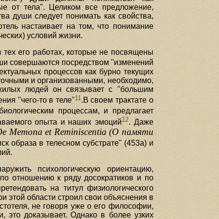
ые от тела". Целиком все предложение,
тва души следует понимать как свойства,
стотель настаивает на том, что понимание
ческих) условий жизни.
в тех его работах, которые не посвящены
уши совершаются посредством "изменений
лектуальных процессов как бурно текущих
и точными и организованными, необходимо,
ожилых людей он связывает с "большим
11
ния "чего-то в теле"
.В своем трактате о
биологическим процессам, и предлагает
12
наваемого опыта и наших эмоций
. Даже
De Memona et Reminiscentia (О памяти
к образа в телесном субстрате" (453а) и
лий.
ружить психологическую ориентацию,
 по отношению к ряду досократиков и по
ретендовать на титул физиологического
ри этой области строил свои объяснения в
стотеля, не говоря уже о его философии,
, это доказывает. Однако в более узких