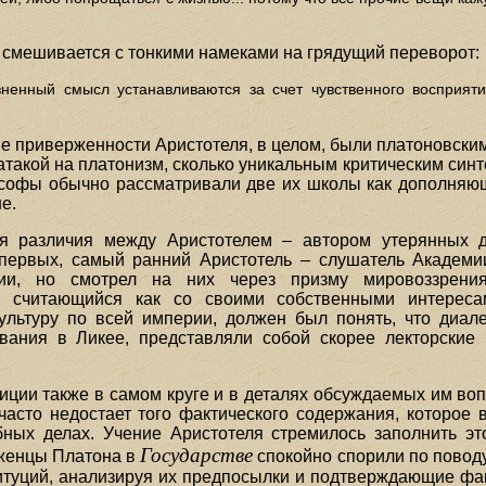
 смешивается с тонкими намеками на грядущий переворот:
зненный смысл устанавливаются за счет чувственного восприяти
е приверженности Аристотеля, в целом, были платоновски
атакой на платонизм, сколько уникальным критическим син
софы обычно рассматривали две их школы как дополняющи
е.
 различия между Аристотелем – автором утерянных д
-первых, самый ранний Аристотель – слушатель Академи
и, но смотрел на них через призму мировоззрения,
ь, считающийся как со своими собственными интерес
ультуру по всей империи, должен был понять, что диал
вания в Ликее, представляли собой скорее лекторские 
иции также в самом круге и в деталях обсуждаемых им во
асто недостает того фактического содержания, которое 
бных делах. Учение Аристотеля стремилось заполнить 
Государстве
женцы Платона в
спокойно спорили по поводу
итуций, анализируя их предпосылки и подтверждающие фа