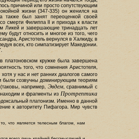
илось причиной или просто сопутствующим
окойной жизни (347-335) он женился на
 а также был занят переоценкой своей
о смерти Филиппа II и прихода к власти
ем Ликей и завершающие тринадцать лет
у будут относить и многое из того, чего
сандра, Аристотель вернулся в Халкиду, в
ледуя всех, кто симпатизирует Македонии.
.
 в платоновском кружке была завершена
оятность того, что сомнения Аристотеля,
, хотя у нас и нет ранних диалогов самого
логи были созвучны доминирующим теориям
Эвдем
 (таковы, например,
, сравнимый с
Протрептика
ы находим и фрагменты из
тодоксальный платонизм. Именно в данной
ние к авторитету Пифагора. Мир чувств
то, что является телесным благом, нам
утся всего лишь крайней бессмыслицей и