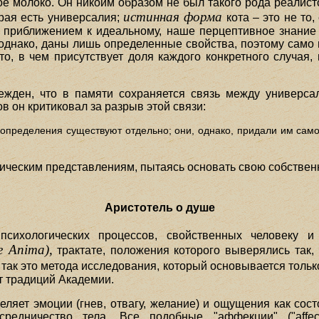
ое молоко. Он никоим образом не был такого рода реалисто
истинная форма
орая есть универсалия;
кота – это не то,
ь приближением к идеальному, наше перцептивное знание
 однако, даны лишь определенные свойства, поэтому само 
 то, в чем присутствует доля каждого конкретного случая
ежден, что в памяти сохраняется связь между универс
в он критиковал за разрыв этой связи:
и определения существуют отдельно; они, однако, придали им само
тическим представлениям, пытаясь основать свою собств
Аристотель о душе
психологических процессов, свойственных человеку 
 Anima),
трактате, положения которого выверялись так,
, так это метода исследования, который основывается тольк
т традиций Академии.
еляет эмоции (гнев, отвагу, желание) и ощущения как сост
средничество тела. Все подобные "аффекции" ("affe