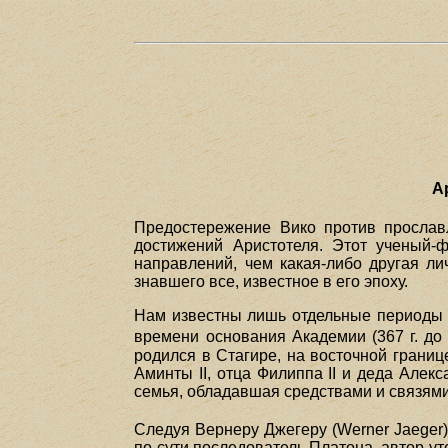
А
Предостережение Вико против прославл
достижений Аристотеля. Этот ученый-
направлений, чем какая-либо другая ли
знавшего все, известное в его эпоху.
Нам известны лишь отдельные периоды е
времени основания Академии (367 г. до н
родился в Стагире, на восточной грани
Аминты II, отца Филиппа II и деда Алек
семья, обладавшая средствами и связями
Следуя Вернеру Джегеру (Werner Jaeger
по сути последователь Платона, автор ут