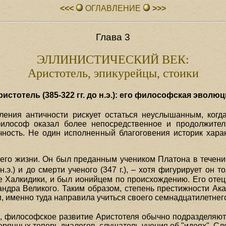
<<<
ОГЛАВЛЕHИЕ
>>>
Глава 3
ЭЛЛИНИСТИЧЕСКИЙ ВЕК:
Аристотель, эпикурейцы, стоики
ристотель (385-322 гг. до н.э.): его философская эволюц
ения античности рискует остаться неуслышанным, когд
философ оказал более непосредственное и продолжите
чность. Не один исполненный благоговения историк харак
го жизни. Он был преданным учеником Платона в течени
.э.) и до смерти ученого (347 г.), – хотя фигурирует он 
це Халкидики, и был ионийцем по происхождению. Его оте
сандра Великого. Таким образом, степень престижности Ак
, именно туда направила учиться своего семнадцатилетнег
), философское развитие Аристотеля обычно подразделяют
ерянных теперь диалогов, слушатель учения об "идеях". С