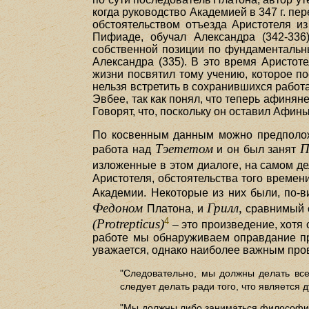
когда руководство Академией в 347 г. п
обстоятельством отъезда Аристотеля и
Пифиаде, обучал Александра (342-336
собственной позиции по фундаментальны
Александра (335). В это время Аристо
жизни посвятил тому учению, которое по
нельзя встретить в сохранившихся работа
Эвбее, так как понял, что теперь афинян
Говорят, что, поскольку он оставил Афин
По косвенным данным можно предположи
Тэететом
П
работа над
и он был занят
изложенные в этом диалоге, на самом д
Аристотеля, обстоятельства того времен
Академии. Некоторые из них были, по-в
Федоном
Грилл,
Платона, и
сравнимый
4
(Protrepticus)
– это произведение, хотя 
работе мы обнаруживаем оправдание пр
уважается, однако наиболее важным про
"Следовательно, мы должны делать все
следует делать ради того, что является
"Мы должны либо заниматься философией