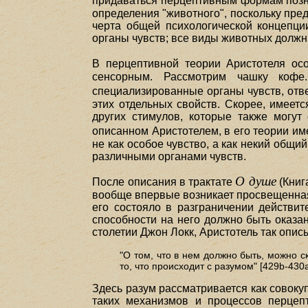
придаваться перцептивным формам позн
определения "животного", поскольку пре
черта общей психологической концепци
органы чувств; все виды животных должн
В перцептивной теории Аристотеля ос
сенсорным. Рассмотрим чашку кофе.
специализированные органы чувств, отве
этих отдельных свойств. Скорее, имеет
других стимулов, которые также могут 
описанном Аристотелем, в его теории и
не как особое чувство, а как некий общи
различными органами чувств.
О душе
После описания в трактате
(Книг
вообще впервые возникает просвещенная 
его состояло в разграничении действит
способности на него должно быть оказа
столетии Джон Локк, Аристотель так опи
"О том, что в нем должно быть, можно ск
то, что происходит с разумом" [429b-430а
Здесь разум рассматривается как совоку
таких механизмов и процессов перцеп