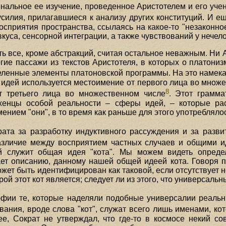
ональное ее изучение, проведенное Аристотелем и его учен
илия, прилагавшиеся к анализу других конституций. И ещ
осприятия пространства, ссылаясь на какое-то "незаконно
вкуса, сенсорной интеграции, а также чувствований у нече
ь все, кроме абстракций, считая остальное неважным. Ни 
гие пассажи из текстов Аристотеля, в которых о платони
еленные элементы платоновской программы. На это намек
 идей используется местоимение от первого лица во множе
8
т третьего лица во множественном числе
. Этот грамма
женцы особой реальности – сферы идей, – которые ра
ением "они", в то время как раньше для этого употребляло
ата за разработку индуктивного рассуждения и за разв
зличие между восприятием частных случаев и общими и
й служит общая идея "кота". Мы можем видеть опреде
вечает описанию, данному нашей общей идеей кота. Говоря
может быть идентифицирован как таковой, если отсутствует
ой этот кот является; следует ли из этого, что универсаль
офии те, которые наделяли подобные универсалии реал
названия, вроде слова "кот", служат всего лишь именами, 
ее, Сократ не утверждал, что где-то в космосе некий