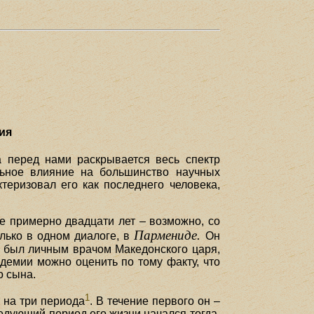
ия
а перед нами раскрывается весь спектр
льное влияние на большинство научных
теризовал его как последнего человека,
е примерно двадцати лет – возможно, со
Пармениде.
только в одном диалоге, в
Он
ц был личным врачом Македонского царя,
адемии можно оценить по тому факту, что
о сына.
1
 на три периода
. В течение первого он –
ледующий период его жизни начался тогда,