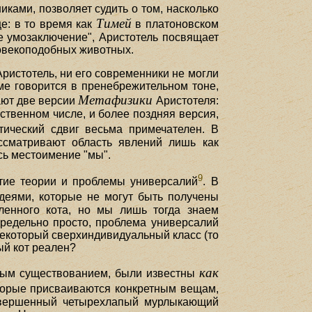
иками, позволяет судить о том, насколько
Тимей
е: в то время как
в платоновском
е умозаключение", Аристотель посвящает
ловекоподобных животных.
Аристотель, ни его современники не могли
зме говорится в пренебрежительном тоне,
Метафизики
ают две версии
Аристотеля:
ственном числе, и более поздняя версия,
тический сдвиг весьма примечателен. В
ссматривают область явлений лишь как
сь местоимение "мы".
9
итие теории и проблемы универсалий
. В
деями, которые не могут быть получены
ленного кота, но мы лишь тогда знаем
 предельно просто, проблема универсалий
 некоторый сверхиндивидуальный класс (то
ный кот реален?
как
ьным существованием, были известны
которые присваиваются конкретным вещам,
 совершенный четырехлапый мурлыкающий