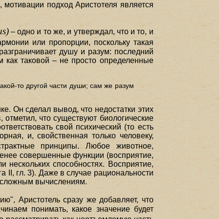
, мотивации подход Аристотеля является
us)
– одно и то же, и утверждал, что и то, и
армонии или пропорции, поскольку такая
разграничивает душу и разум: последний
ум как таковой – не просто определенные
акой-то другой части души; сам же разум
ке. Он сделал вывод, что недостатки этих
, отметил, что существуют биологические
тветствовать свой психический (то есть
рная, и, свойственная только человеку,
страктные принципы. Любое животное,
менее совершенные функции (восприятие,
и нескольких способностях. Восприятие,
 II, гл. 3). Даже в случае рациональности
к сложным вычислениям.
ию", Аристотель сразу же добавляет, что
чинаем понимать, какое значение будет