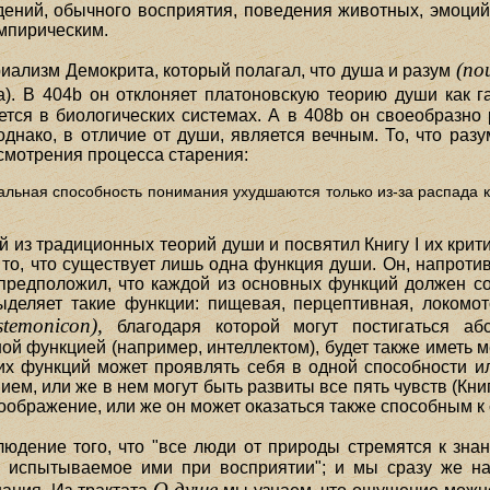
идений, обычного восприятия, поведения животных, эмоций
эмпирическим.
(no
риализм Демокрита, который полагал, что душа и разум
а). В 404b он отклоняет платоновскую теорию души как г
ется в биологических системах. А в 408b он своеобразно 
однако, в отличие от души, является вечным. То, что раз
ссмотрения процесса старения:
уальная способность понимания ухудшаются только из-за распада к
 из традиционных теорий души и посвятил Книгу I их крити
о, что существует лишь одна функция души. Он, напротив
предположил, что каждой из основных функций должен соо
деляет такие функции: пищевая, перцептивная, локомото
stemonicon),
благодаря которой могут постигаться аб
й функцией (например, интеллектом), будет также иметь 
их функций может проявлять себя в одной способности ил
м, или же в нем могут быть развиты все пять чувств (Книга
воображение, или же он может оказаться также способным 
юдение того, что "все люди от природы стремятся к знан
 испытываемое ими при восприятии"; и мы сразу же на
О душе