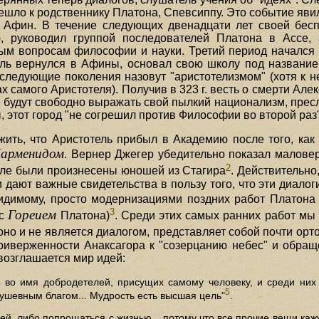
ерешло к родственнику Платона, Спевсиппу. Это событие яв
з Афин. В течение следующих двенадцати лет своей бесп
), руководил группой последователей Платона в Ассе,
м вопросам философии и науки. Третий период начался с
тель вернулся в Афины, основал свою школу под названи
следующие поколения назовут "аристотелизмом" (хотя к нем
х самого Аристотеля). Получив в 323 г. весть о смерти Алек
е будут свободно выражать свой пылкий национализм, прес
ы, этот город "не согрешил против Философии во второй раз"
ть, что Аристотель прибыл в Академию после того, как
арменидом
. Вернер Джегер убедительно показал маловер
2
еле были произнесены юношей из Стагира
. Действительно
и дают важные свидетельства в пользу того, что эти диа
идимому, просто модернизациями поздних работ Платона
3
Гореием
 с
Платона)
. Среди этих самых ранних работ м
оно и не является диалогом, представляет собой почти ор
иверженности Анаксагора к "созерцанию небес" и обраще
возглашается мир идей:
 во имя добродетелей, присущих самому человеку, и среди них 
5
 душевным благом... Мудрость есть высшая цель"
.
, либо попрощаться с жизнью... потому что все прочие вещи каж