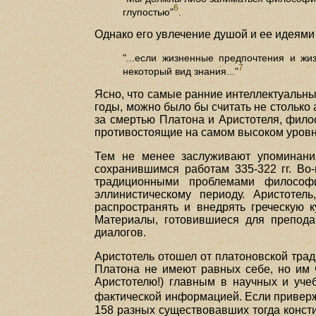
6
глупостью"
.
Однако его увлечение душой и ее идеями
"...если жизненные предпочтения и жи
7
некоторый вид знания..."
Ясно, что самые ранние интеллектуальны
годы, можно было бы считать не столько 
за смертью Платона и Аристотеля, фило
противостоящие на самом высоком уровн
Тем не менее заслуживают упоминания
сохранившимся работам 335-322 гг. Во
традиционными проблемами философи
эллинистическому периоду. Аристотел
распространять и внедрять греческую к
Материалы, готовившиеся для препода
диалогов.
Аристотель отошел от платоновской трад
Платона не имеют равных себе, но им ч
Аристотелю!) главным в научных и уче
фактической информацией. Если привер
158 разных существовавших тогда конст