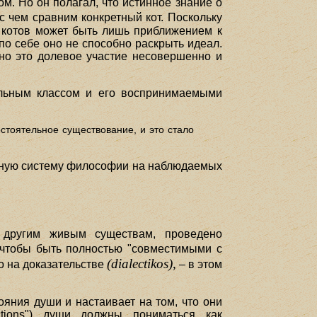
м. Но он полагал, что истинное знание о
 с чем сравним конкретный кот. Поскольку
 котов может быть лишь приближением к
по себе оно не способно раскрыть идеал.
, но это долевое участие несовершенно и
альным классом и его воспринимаемыми
стоятельное существование, и это стало
енную систему философии на наблюдаемых
и другим живым существам, проведено
 чтобы быть полностью "совместимыми с
(dialectikos),
о на доказательстве
– в этом
ояния души и настаивает на том, что они
ctions") души должны пониматься как