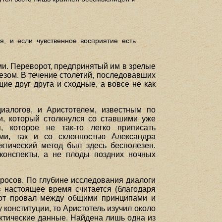
я, и если чувственное восприятие есть
ми. Переворот, предпринятый им в зрелые
тезом. В течение столетий, последовавших
е друг друга и сходные, а вовсе не как
иалогов, и Аристотелем, известным по
и, который столкнулся со ставшими уже
 которое не так-то легко приписать
ами, так и со склонностью Александра
ектический метод был здесь бесполезен.
конспекты, а не плоды поздних ночных
просов. По глубине исследования диалоги
в настоящее время считается (благодаря
этот провал между общими принципами и
 конституции, то Аристотель изучил около
ктические данные. Найдена лишь одна из