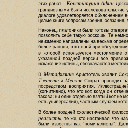
Конституция Афин
этих работ –
. Доск
грандиозными были исследовательские ус
диалоге удовлетворяется объяснением в
целые книги вопросам зрения, осязания, 
Наконец, платоники были готовы отвергат
позволить себе такую роскошь. Те немно
неизменно направлены на весьма опред
более ранняя, в которой при обсуждении
в которой используется местоимение о
указанной поздней версии все привер
искажение истины, обозначаются местоим
Метафизике
В
Аристотель хвалит Сокр
Тэетете
Меноне
и
Сократ проводит ра
посредством восприятия. Иллюстрацие
(когнитивно), что это кот, когда он от
такова: ни один отдельно взятый кот не 
есть универсалия), частным случаем котор
В более поздней схоластической филос
реалисты
, те же, кто настаивал, что 
были известны как "номиналисты". Дал