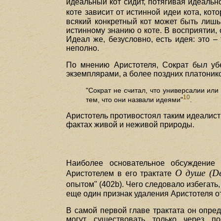
идеальный кот сидит, потягивая идеальн
коте зависит от истинной идеи кота, кот
всякий конкретный кот может быть лиш
истинному знанию о коте. В восприятии,
Идеал же, безусловно, есть идея: это –
неполно.
По мнению Аристотеля, Сократ был уб
экземплярами, а более поздних платонико
"Сократ не считал, что универсалии ил
10
тем, что они назвали идеями"
.
Аристотель противостоял таким идеалис
фактах живой и неживой природы.
Наиболее основательное обсуждение 
О душе (De
Аристотелем в его трактате
опытом" (402b). Чего следовало избегать
еще один признак удаления Аристотеля о
В самой первой главе трактата он опред
могут существовать только через по