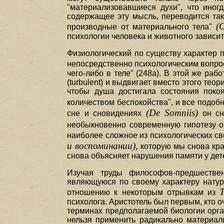
"материализовавшиеся духи", что иног
содержащее эту мысль, переводится так:
(
производные от материального тела"
психологии человека и животного зависит
Физиологический по существу характер п
непосредственно психологическим вопро
чего-либо в теле" (248а). В этой же ра
(turbulent) и выдвигает вместо этого те
чтобы душа достигала состояния поко
количеством беспокойства", и все подобн
(De Somniis)
сне и сновидениях
он сн
необыкновенно современную гипотезу о
наиболее сложное из психологических сво
и воспоминании),
которую мы снова крат
снова объясняет нарушения памяти у дет
Изучая труды философов-предшестве
являющуюся по своему характеру натура
отношению к некоторым отрывкам из
психолога. Аристотель был первым, кто о
терминах предполагаемой биологии орган
нельзя применить радикально материали