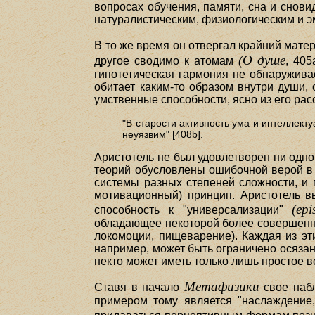
вопросах обучения, памяти, сна и снов
натуралистическим, физиологическим и 
В то же время он отвергал крайний мате
(О душе
другое сводимо к атомам
, 405
гипотетическая гармония не обнаружива
обитает каким-то образом внутри души, 
умственные способности, ясно из его ра
"В старости активность ума и интеллект
неуязвим" [408b].
Аристотель не был удовлетворен ни одной
теорий обусловлены ошибочной верой в т
системы разных степеней сложности, и 
мотивационный) принцип. Аристотель вы
(epi
способность к "универсализации"
обладающее некоторой более совершенно
локомоции, пищеварение). Каждая из эт
например, может быть ограничено осязание
некто может иметь только лишь простое 
Метафизики
Ставя в начало
свое набл
примером тому является "наслаждение,