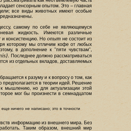
 рассматривать как неотъемлемую часть
бладает сенсорным опытом. Это – главная
 цели; все виды животных имеют особые
предназначены.
ессу, самому по себе не являющемуся
чневая жидкость. Имеются различные
опыт
т и консистенцию. Но
не состоит из
даря которому мы отличим кофе от любых
этому, в дополнение к "пяти чувствам",
nis}.
Последнее должно рассматриваться
оится из отдельных вкладов, доставляемых
бращается к разуму и к вопросу о том, как
о предполагается в теории идей. Решение
н к мышлению, но для актуализации этой
оторое мог бы произнести в семнадцатом
й еще ничего не написано; это в точности
чувств информацию из внешнего мира. Без
работать. Таким образом, внешний мир