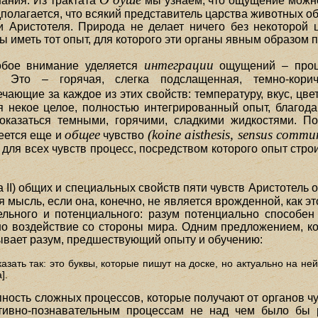
ания. Из трактата
мы узнаем, что ощущение можно
дполагается, что всякий представитель царства животных о
и Аристотеля. Природа не делает ничего без некоторой
ы иметь тот опыт, для которого эти органы явным образом 
интеграции
обое внимание уделяется
ощущений – проц
 Это – горячая, слегка подслащенная, темно-кори
чающие за каждое из этих свойств: температуру, вкус, цве
ся некое целое, полностью интегрированный опыт, благо
оказаться темными, горячими, сладкими жидкостями. По
общее
(koine aisthesis, sensus commu
меется еще и
чувство
й для всех чувств процесс, посредством которого опыт стр
а II) общих и специальных свойств пяти чувств Аристотель о
мысль, если она, конечно, не является врожденной, как эт
ельного и потенциального: разум потенциально способе
но воздействие со стороны мира. Одним предложением, к
сывает разум, предшествующий опыту и обучению:
азать так: это буквы, которые пишут на доске, но актуально на не
].
пность сложных процессов, которые получают от органов 
тивно-познавательным процессам не над чем было бы 