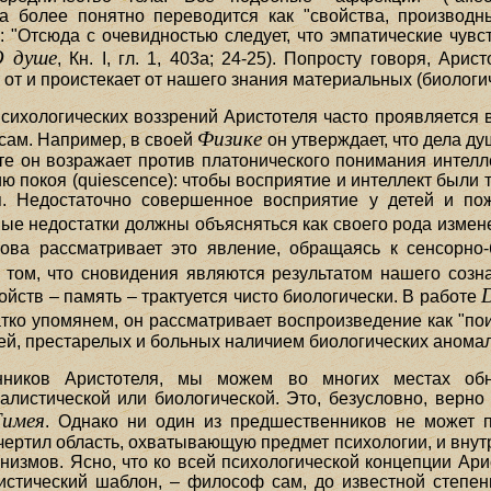
да более понятно переводится как "свойства, производн
 "Отсюда с очевидностью следует, что эмпатические чувс
О душе
, Кн. I, гл. 1, 403а; 24-25). Попросту говоря, Ари
 от и проистекает от нашего знания материальных (биологи
сихологических воззрений Аристотеля часто проявляется 
Физике
сам. Например, в своей
он утверждает, что дела д
боте он возражает против платонического понимания интел
орию покоя (quiescence): чтобы восприятие и интеллект был
я. Недостаточно совершенное восприятие у детей и п
ые недостатки должны объясняться как своего рода измене
ова рассматривает это явление, обращаясь к сенсорно-
 том, что сновидения являются результатом нашего соз
йств – память – трактуется чисто биологически. В работе
ко упомянем, он рассматривает воспроизведение как "поис
ей, престарелых и больных наличием биологических анома
нников Аристотеля, мы можем во многих местах обна
листической или биологической. Это, безусловно, верно
Тимея
. Однако ни один из предшественников не может п
чертил область, охватывающую предмет психологии, и внут
измов. Ясно, что ко всей психологической концепции Ари
стический шаблон, – философ сам, до известной степени