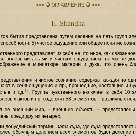
<<<
ОГЛАВЛЕHИЕ
>>>
II. Skandha
ов бытия представлена путем деления на пять групп элем
е способности; 5) чистое ощущение или общее понятие созн
ственного представляет из себя не что иное, как связанное
и, волевыми актами и чистым ощущением, то мы не долж
зображение в миниатюре материи и духа, что очень бл
 представления и чистое сознание, содержат каждая по о
чают в себя ощущения и пр., прошедшие, настоящие и бу
15
тые и т.д.
. Группа чувственного включает в себя 10 
волевых актов и пр. содержит 58 элементов – различных пс
ая ее внешний мир, – внешние объекты – представлены 
ены среди других четырех.
рый добуддийский термин
nama-rupa
, где
rupa
представляет 
более обычным делением всех элементов будет деление 