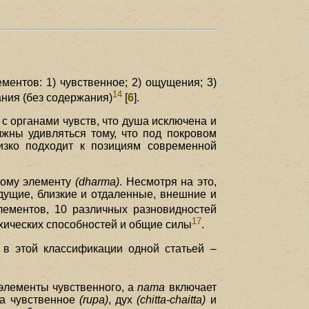
ентов: 1) чувственное; 2) ощущения; 3)
14
ания (без содержания)
[
6
].
 с органами чувств, что душа исключена и
ны удивляться тому, что под покровом
изко подходит к позициям современной
дному элементу
(dharma)
. Несмотря на это,
дущие, близкие и отдаленные, внешние и
элементов, 10 различных разновидностей
17
ихических способностей и общие силы
.
в этой классификации одной статьей –
элементы чувственного, а
nama
включает
на чувственное
(rupa)
, дух
(chitta-chaitta)
и