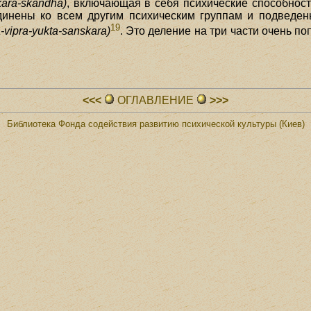
kara-skandha)
, включающая в себя психические способност
единены ко всем другим психическим группам и подведен
19
a-vipra-yukta-sanskara)
. Это деление на три части очень по
<<<
ОГЛАВЛЕHИЕ
>>>
Библиотека Фонда содействия развитию психической культуры (Киев)