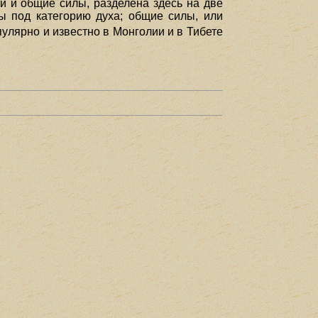
и и общие силы, разделена здесь на две
ы под категорию духа; общие силы, или
пулярно и известно в Монголии и в Тибете