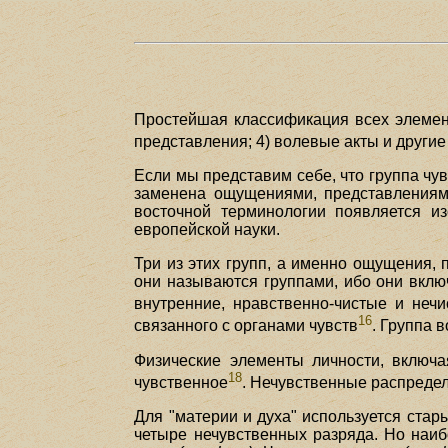
Простейшая классификация всех элемент
представления; 4) волевые акты и други
Если мы представим себе, что группа чув
заменена ощущениями, представлениям
восточной терминологии появляется и
европейской науки.
Три из этих групп, а именно ощущения,
они называются группами, ибо они вклю
внутренние, нравственно-чистые и нечис
16
связанного с органами чувств
. Группа 
Физические элементы личности, включ
18
чувственное
. Нечувственные распредел
Для "материи и духа" используется ста
четыре нечувственных разряда. Но наи