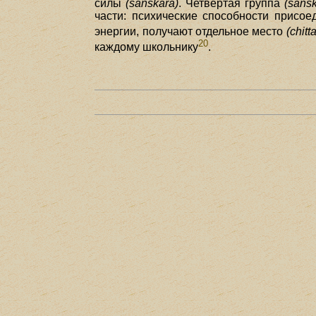
силы
(sanskara)
. Четвертая группа
(sans
части: психические способности присо
энергии, получают отдельное место
(chitt
20
каждому школьнику
.