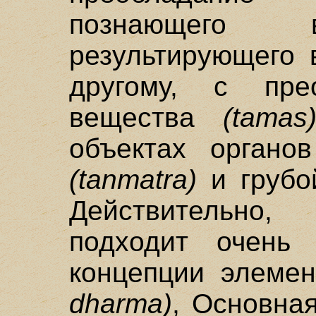
познающего
результирующего 
другому, с пре
вещества
(tamas
объектах органо
(tanmatra)
и груб
Действительно
подходит очень 
концепции элеме
dharma)
, Основна