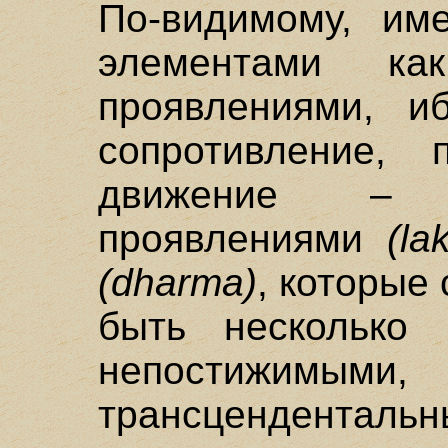
По-видимому, им
элементами к
проявлениями, и
сопротивление, 
движение – 
проявлениями
(la
(dharma)
, которые
быть несколько 
непостиж
трансценденталь