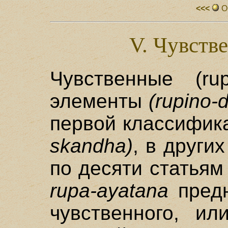
<<<
О
V. Чувств
Чувственные (ru
элементы
(rupino-
первой классифик
skandha)
, в други
по десяти статьям
rupa-ayatana
предн
чувственного, ил