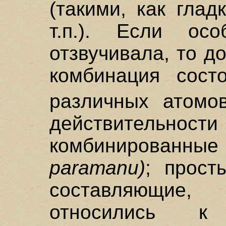
(такими, как глад
т.п.). Если ос
отзвучивала, то д
комбинация сост
различных атомо
действительнос
комбинирован
paramanu)
; прост
составляющие,
относились к 