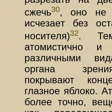
30
сжечь
, оно не
исчезает без ост
32
носителя)
. Те
атомистично и 
различными ви
органа зр
покрывают конце
глазное яблоко. А
более точно, вещ