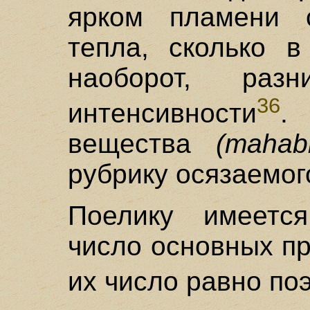
ярком пламени 
тепла, сколько в
наоборот, ра
36
интенсивности
.
вещества
(mahab
рубрику осязаемо
Поелику имеетс
число основных п
их число равно по