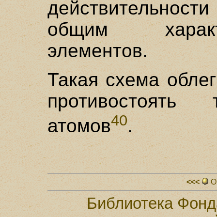
действительнос
общим характ
элементов.
Такая схема обле
противостоять 
40
атомов
.
<<<
О
Библиотека Фонд