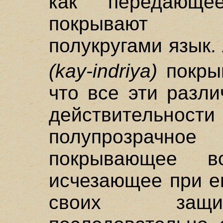
как передающе
покрывают к
полукругами язык.
(kay-indriya)
покры
что все эти разл
действительн
полупрозрачно
покрывающее 
исчезающее при е
своих защит