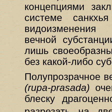
концепциями закл
системе санкхь
видоизменения 
вечной субстанци
лишь своеобразны
без какой-либо су
Полупрозрачное в
(rupa-prasada)
очен
блеску драгоценн
разрезать на дв