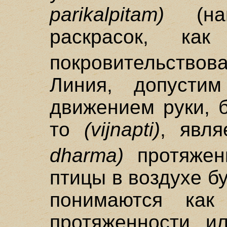
parikalpitam)
(нав
раскрасок, как
покровительствов
Линия, допустим
движением руки, 
то
(vijnapti)
, явл
dharma)
протяжен
птицы в воздухе б
понимаются как
протяженности, и