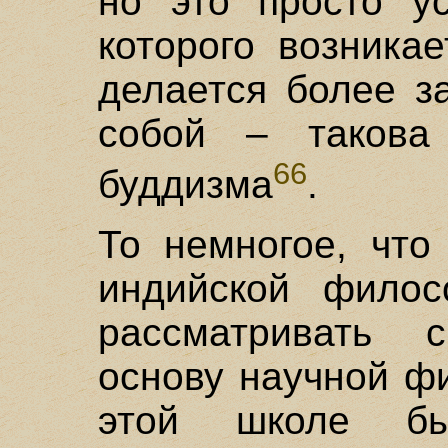
но это просто ус
которого возника
делается более 
собой – таков
66
буддизма
.
То немногое, что
индийской филос
рассматривать 
основу научной ф
этой школе бы