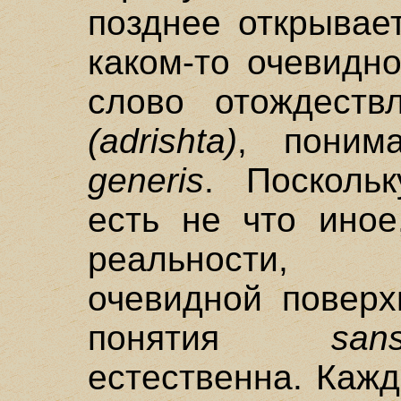
позднее открывае
каком-то очевидн
слово отождеств
(adrishta)
, пони
generis
. Посколь
есть не что иное
реальности, п
очевидной поверх
понятия
san
естественна. Каж