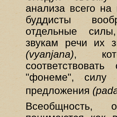
анализа всего на
буддисты воо
отдельные силы
звукам речи их з
(vyanjana)
, ко
соответствовать
"фонеме", силу
предложения
(pad
Всеобщность,