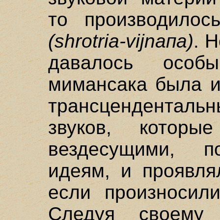
то производилос
(shrotria-vijnaпа)
. 
давалось особ
мимансака была и
трансценденталь
звуков, котор
вездесущими, п
идеям, и проявля
если произносили
Следуя своему 