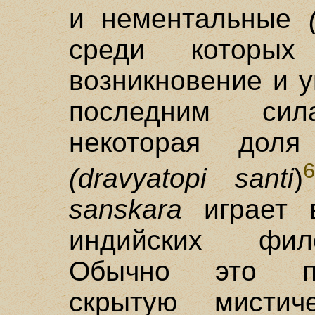
и нементальные
среди которых
возникновение и 
последним си
некоторая доля 
6
(dravyatopi santi
)
sanskara
играет 
индийских фил
Обычно это по
скрытую мистич