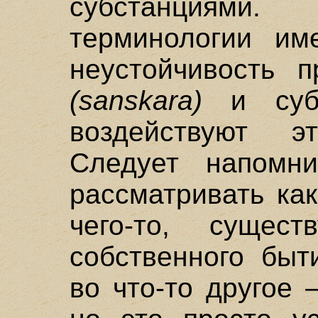
субстанциям
терминологии им
неустойчивость 
(sanskara)
и субс
воздействуют
Следует напомни
рассматривать ка
чего-то, сущес
собственного быт
во что-то другое