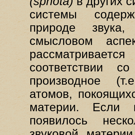
(sphota)
в других с
системы содер
природе звука
смысловом аспек
рассматривае
соответствии с
производное (т.
атомов, покоящих
материи. Если 
появилось неск
звуковой матери