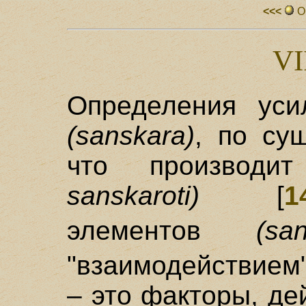
<<<
О
VI
Определения ус
(sanskara)
, по сущ
что производи
sanskaroti)
[
1
элементов
(san
"взаимодействием
– это факторы, д