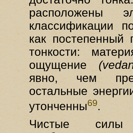
расположены 
классификации по
как постепенный 
тонкости: мате
ощущение
(veda
явно, чем пр
остальные энерг
69
утонченны
.
Чистые си