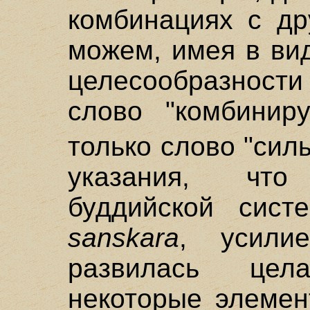
комбинациях с др
можем, имея в вид
целесообразност
слово "комбинир
только слово "сил
указания, чт
буддийской сис
sanskara
, усили
развилась цел
некоторые элемен