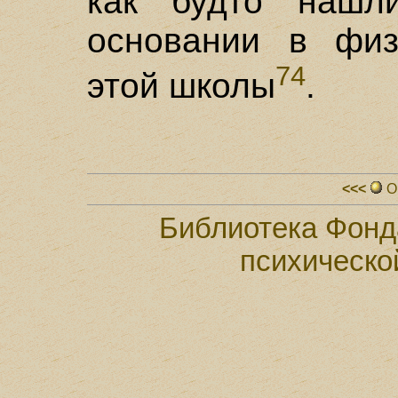
как будто нашл
основании в фи
74
этой школы
.
<<<
О
Библиотека Фонд
психическо