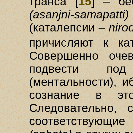
транса [
15
] – бе
(asanjni-samapatti)
(каталепсии –
niro
причисляют к ка
Совершенно очев
подвести под
(ментальности), и
сознание в эт
Следовательно, 
соответствующие 