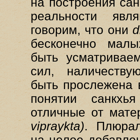
на построения сан
реальности яв
говорим, что они
d
бесконечно малы
быть усматрива
сил, наличеству
быть прослежена 
понятии санкх
отличные от мат
vipraykta)
. Плюрал
на целое добавле