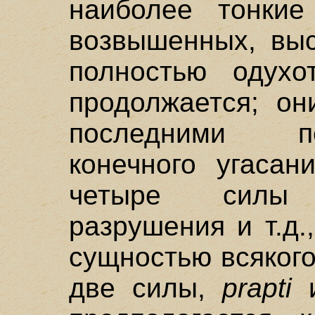
наиболее тонкие
возвышенных, выс
полностью одухо
продолжается; он
последними п
конечного угасан
четыре силы 
разрушения и т.д
сущностью всяког
две силы,
prapti