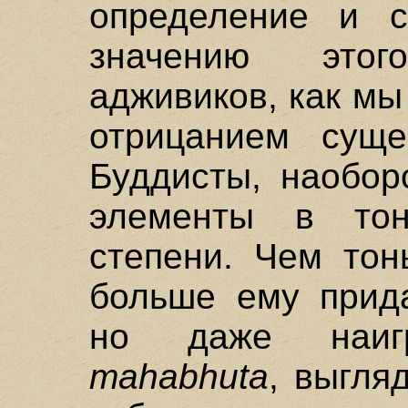
определение и с
значению это
адживиков, как мы
отрицанием суще
Буддисты, наобор
элементы в тон
степени. Чем тон
больше ему прида
но даже наигр
mаhabhuta
, выгля