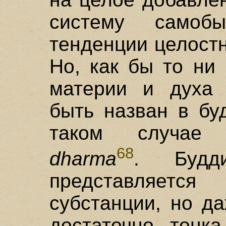
систему самоб
тенденции целостн
Но, как бы то ни
материи и духа 
быть назван в б
таком случае
68
dharma
. Будд
представляется
субстанции, но д
достаточно тонка