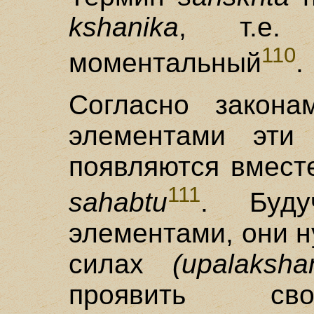
kshanika
, т.е. 
110
моментальный
.
Согласно закона
элементами эти
появляются вмест
111
sahabtu
. Буд
элементами, они 
силах
(upalaksha
проявить сво