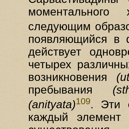
моментального 
следующим образ
появляющийся в 
действует однов
четырех различн
возникновения
(u
пребывания
(sth
109
(anityata)
. Эти 
каждый элемент