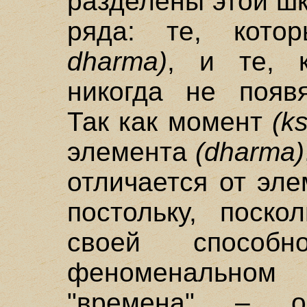
разделены этой ш
ряда: те, кото
dharma)
, и те, 
никогда не поя
Так как момент
(k
элемента
(dharma)
отличается от эле
постольку, поско
своей способ
феноменальном м
"времена" – о