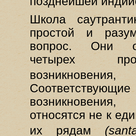
позднейшей индий
Школа саутранти
простой и разу
вопрос. Они о
четырех про
возникновения,
Соответств
возникновения,
относятся не к ед
их рядам
(sant