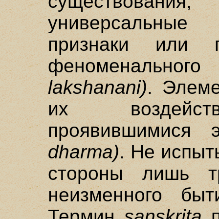
существовани
универсальные
признаки или 
феноменальн
lakshanani)
. Элем
их воздейств
проявившимися 
dharma)
. Не испыт
стороны лишь т
неизменного бы
Термин
sanskrita
п