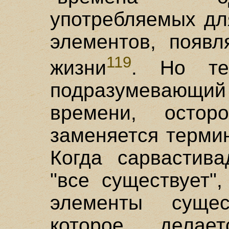
употребляемых дл
элементов, появ
119
жизни
. Но те
подразумевающий 
времени, остор
заменяется терми
Когда сарвастива
"все существует",
элементы сущес
которое делае