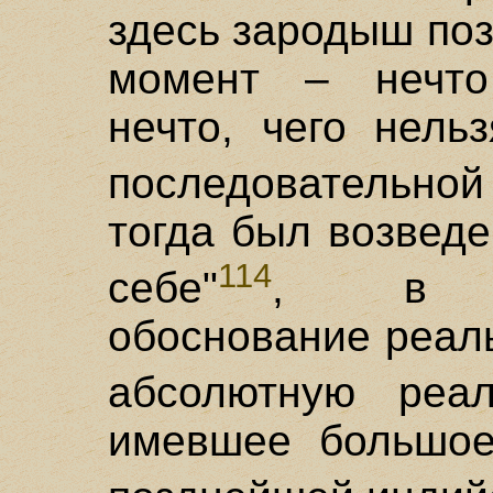
здесь зародыш поз
момент – нечто 
нечто, чего нель
последовательно
тогда был возвед
114
себе"
, в тр
обоснование реаль
абсолютную реал
имевшее большое