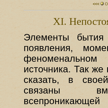
<<<
О
XI. Непосто
Элементы бытия
появления, мом
феноменальном 
источника. Так же
сказать, в свое
связаны вме
всепроникающ