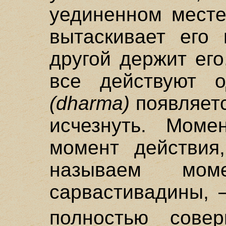
уединенном мест
вытаскивает его 
другой держит его
все действуют о
(dharma)
появляетс
исчезнуть. Моме
момент действия
называем мом
сарвастивадины, –
полностью совер