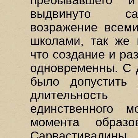
пребывавшего и
выдвинуто са
возражение всеми
школами, так же 
что создание и ра
одновременны. С 
было допустить 
длительност
единственного м
момента образо
Сарвастивади