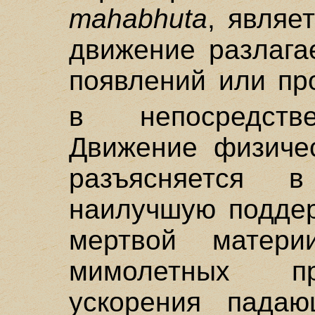
mahabhuta
, являе
движение разлага
появлений или пр
в непосредств
Движение физичес
разъясняется 
наилучшую поддер
мертвой матер
мимолетных пр
ускорения падаю