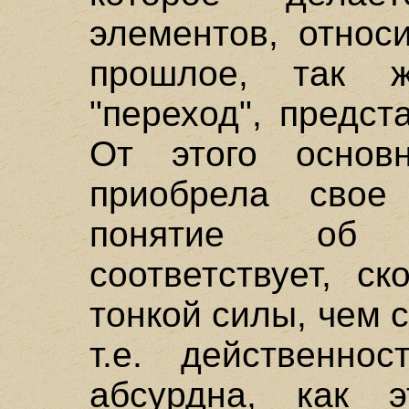
элементов, относ
прошлое, так 
"переход", предст
От этого основ
приобрела свое 
понятие об 
соответствует, с
тонкой силы, чем 
т.е. действенно
абсурдна, как 