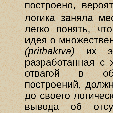
построено, вероя
логика заняла ме
легко понять, чт
идея о множестве
(prithaktva)
их эл
разработанная с 
отвагой в об
построений, долж
до своего логическ
вывода об отсут