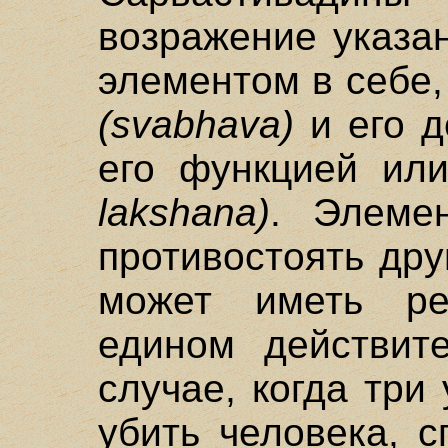
возражение указа
элементом в себе,
(svabhava)
и его д
его функцией ил
lakshana)
. Элеме
противостоять дру
может иметь ре
едином действит
случае, когда тр
убить человека, 