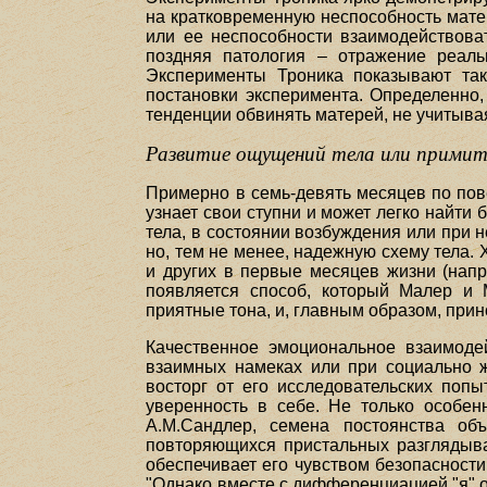
на кратковременную неспособность мате
или ее неспособности взаимодействоват
поздняя патология – отражение реальн
Эксперименты Троника показывают так
постановки эксперимента. Определенно,
тенденции обвинять матерей, не учитыва
Развитие ощущений тела или примит
Примерно в семь-девять месяцев по пове
узнает свои ступни и может легко найт
тела, в состоянии возбуждения или при 
но, тем не менее, надежную схему тела.
и других в первые месяцев жизни (наприм
появляется способ, который Малер и
приятные тона, и, главным образом, при
Качественное эмоциональное взаимоде
взаимных намеках или при социально ж
восторг от его исследовательских попы
уверенность в себе. Не только особен
А.М.Сандлер, семена постоянства об
повторяющихся пристальных разглядыва
обеспечивает его чувством безопасности
"Однако вместе с дифференциацией "я" о