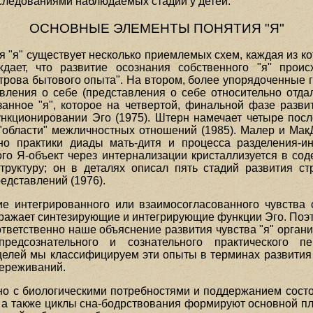
сследованиями наблюдаемых стадий у детей.
ОСНОВНЫЕ ЭЛЕМЕНТЫ ПОНЯТИЯ "Я"
 "я" существует несколько приемлемых схем, каждая из ко
ждает, что развитие осознания собственного "я" прои
ова бытового опыта". На втором, более упорядоченные г
вления о себе (представления о себе относительно отд
занное "я", которое на четвертой, финальной фазе разви
ункционировании Эго (1975). Штерн намечает четыре по
т "области" межличностных отношений (1985). Малер и Ма
но практики диады мать-дитя и процесса разделения-ин
о Я-объект через интернализации кристаллизуется в соде
труктуру; он в деталях описал пять стадий развития ст
редставлений (1976).
е интегрированного или взаимосогласованного чувства с
тражает синтезирующие и интегрирующие функции Эго. Поэ
 Соответственно наше объяснение развития чувства "я" орга
 предсознательного и сознательного практического 
целей мы классифицируем эти опыты в терминах развити
переживаний.
о с биологическими потребностями и поддержанием состоян
, а также циклы сна-бодрствования формируют основной пл