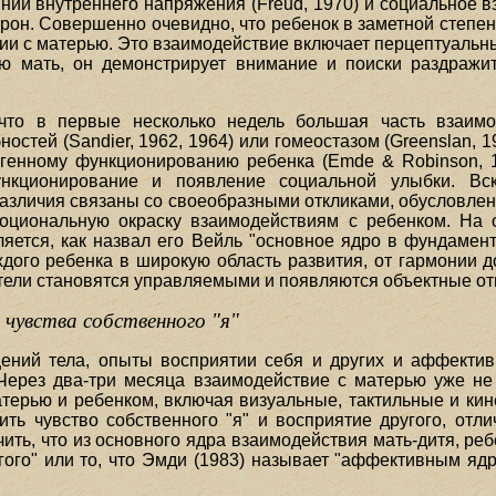
яний внутреннего напряжения (Freud, 1970) и социальное в
орон. Совершенно очевидно, что ребенок в заметной степе
и с матерью. Это взаимодействие включает перцептуальны
ю мать, он демонстрирует внимание и поиски раздражит
что в первые несколько недель большая часть взаим
стей (Sandier, 1962, 1964) или гомеостазом (Greenslan, 1
огенному функционированию ребенка (Emde & Robinson, 19
ункционирование и появление социальной улыбки. Вс
азличия связаны со своеобразными откликами, обусловле
оциональную окраску взаимодействиям с ребенком. На 
ляется, как назвал его Вейль "основное ядро в фундамен
ждого ребенка в широкую область развития, от гармонии д
тели становятся управляемыми и появляются объектные о
 чувства собственного "я"
ений тела, опыты восприятии себя и других и аффекти
. Через два-три месяца взаимодействие с матерью уже не
ерью и ребенком, включая визуальные, тактильные и кин
ить чувство собственного "я" и восприятие другого, отли
ить, что из основного ядра взаимодействия мать-дитя, реб
угого" или то, что Эмди (1983) называет "аффективным я