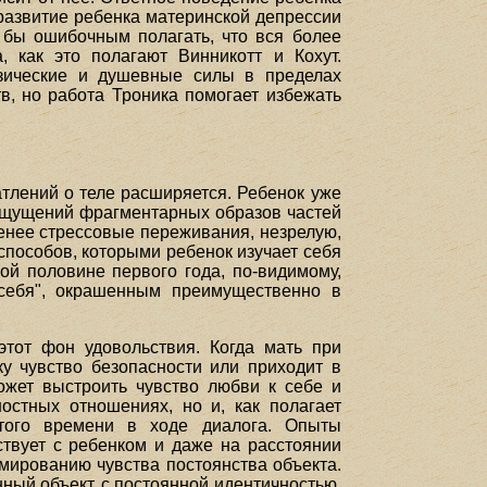
развитие ребенка материнской депрессии
о бы ошибочным полагать, что вся более
, как это полагают Винникотт и Кохут.
изические и душевные силы в пределах
в, но работа Троника помогает избежать
атлений о теле расширяется. Ребенок уже
 ощущений фрагментарных образов частей
менее стрессовые переживания, незрелую,
способов, которыми ребенок изучает себя
орой половине первого года, по-видимому,
себя", окрашенным преимущественно в
тот фон удовольствия. Когда мать при
у чувство безопасности или приходит в
может выстроить чувство любви к себе и
остных отношениях, но и, как полагает
этого времени в ходе диалога. Опыты
твует с ребенком и даже на расстоянии
рмированию чувства постоянства объекта.
ный объект, с постоянной идентичностью.