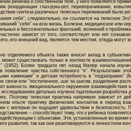
ний ребенка о собственном теле, у него появляется прими
м (координация глаз-рука-рот, переворачивание, ковылян
ледствие синтеза различных телесных переживаний было ре
вания себя", следовательно, он ссылается на телесное Эго
ваний "себя" на всю жизнь. Болезни, медицинское или хиру
тельных и бессознательных фантазий, волнений о проблемах
частично зависит от того, соответствует или нет сознав
сего, его внешний вид, является тем местом, откуда могут
о отделяемого объекта также вносит вклад в субъективн
 может существовать только в контексте взаимоотношений
" (1952). Более тридцати лет назад Малер начала изуч
в появление чувства собственного "я". Результатами эт
мными намеками" и детская потребность в "подзаправке" (M
е связи или "постепенное, шаг за шагом, разделение расп
дают важность эмоционального окружения взаимодействия м
х исследованиях детально изучена тщательная разработка
иях. Поэтому телесная практика напрямую зависит от де
нном опыте практику физических контактов в период вза
вии с матерью он ощущает удовольствие и безопасность. 
редставление – способствуют тому, что у ребенка появляет
модействующим с объектами. Эти, установленные во время 
го развития, так как они реактивируются в личностном кон