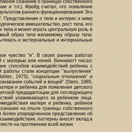
тивное сознание о границах собственного
ие и т.п.). Фрейд считал, что появление
зультатом раннего функционирования Эго
8
. Представления о теле и интерес к нему
ргическое вмешательство, рост тела, его
 тела и может играть центральную роль в
аемый образ тела желаемому образу тела:
 вытекать и экстернальные и интернальные
ое чувство "я". В своих ранних работах
 с матерью или няней. Винникотт писал:
ение способов взаимодействий ребенка с
ой работы стали концепции "вылупления"
ahler., 1975), "социальные отношения" и
ознавания событий и вещей" (Stern, 1985,
атери и ребенка для появления детского
 детской предадаптации для последующего
йствий ухаживающего за ребенком лица.
имодействия матери и ребенка, ребенок
Познания на опыте границы собственного
ся более упорядоченное представление об
взаимодействия, паттерны вносят вклад в
тексте на протяжении всей жизни.