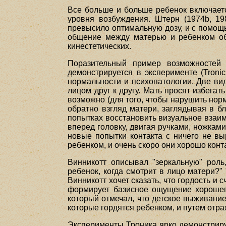
Все больше и больше ребенок включаетс
уровня возбуждения. Штерн (1974b, 198
превысило оптимальную дозу, и с помощь
общение между матерью и ребенком об
кинестетических.
Поразительный пример возможностей 
демонстрируется в эксперименте (Troni
нормальности и психопатологии. Две ви
лицом друг к другу. Мать просят избегат
возможно (для того, чтобы нарушить нор
обратно взгляд матери, заглядывая в б
попытках восстановить визуальное взаимо
вперед головку, двигая ручками, ножками
новые попытки контакта с ничего не в
ребенком, и очень скоро они хорошо конта
Винникотт описывал "зеркальную" роль
ребенок, когда смотрит в лицо матери?" 
Винникотт хочет сказать, что гордость и 
формирует базисное ощущение хорошего
который отмечал, что детское выживани
которые гордятся ребенком, и путем отр
Эксперименты Троника ярко демонстрирую