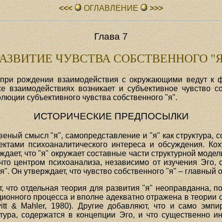
<<<
ОГЛАВЛЕHИЕ
>>>
Глава 7
РАЗВИТИЕ ЧУВСТВА СОБСТВЕННОГО "Я
 при рождении взаимодействия с окружающими ведут к
же взаимодействиях возникает и субъективное чувство с
люции субъективного чувства собственного "я".
ИСТОРИЧЕСКИЕ ПРЕДПОСЫЛКИ
еный смысл "я", самопредставление и "я" как структура, 
ектами психоаналитического интереса и обсуждения. Кох
рждает, что "я" окружает составные части структурной моде
 что центром психоанализа, независимо от изучения Эго, 
я". Он утверждает, что чувство собственного "я" – главный
 что отдельная теория для развития "я" неоправданна, п
ационного процесса и вполне адекватно отражена в теории
vitt & Mahler, 1980). Другие добавляют, что и само эмпи
тура, содержатся в концепции Эго, и что существенно ин