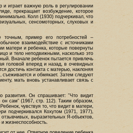
р и играет важную роль в регулировании
гляде, прекращает возбуждение, которое
инимально. Колл (1930) подчеркивал, что
изуальных, сенсомоторных, слуховых и
е точным, пример его потребностей –
необычное взаимодействие с источниками
ми матери и ребенка, которые повернуты
 лицо и тело неподвижными, насколько это
чный. Вначале ребенок пытается привлечь
ая головой вперед и назад, в очевидных
тся достичь контакта с матерью, наклоняя
и, съеживается и обмякает. Затем следуют
нту, мать вновь устанавливает связь с
о развития. Он спрашивает: "Что видит
он сам" (1967, стр. 112). Таким образом,
Ребенок, чувствуя то, что видит в матери,
и подчеркивался Кохутом (1971, 1977),
 отзывчивых, выразительных Я-объектов,
 и жизнеспособность.
исит от нее. Ответное поведение ребенка