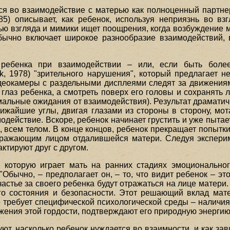
я во взаимодействие с матерью как полноценный партне
5) описывает, как ребенок, используя неприязнь во вз
ю взгляда и мимики ищет поощрения, когда возбуждение м
ычно включает широкое разнообразие взаимодействий, в
ребенка при взаимодействии – или, если быть боле
ck, 1978) "зрительного нарушения", который предлагает 
деокамеры с раздельными дисплеями следят за движения
ь глаз ребенка, а смотреть поверх его головы и сохранять
мальные ожидания от взаимодействия). Результат драмати
лижайшие углы, двигая глазами из стороны в сторону, мот
действие. Вскоре, ребенок начинает грустить и уже пытае
, всем телом. В конце концов, ребенок прекращает попытк
ыражающим лицом отдалившейся матери. Следуя экспериме
ктируют друг с другом.
, которую играет мать на ранних стадиях эмоциональног
"Обычно, – предполагает он, – то, что видит ребенок – это 
счастье за своего ребенка будут отражаться на лице матери. 
 состояния и безопасности. Этот решающий вклад матер
е требует специфической психологической среды – наличия
ажения этой гордости, подтверждают его природную энергию
т, насколько ребенок нуждается во взаимности, и как зав