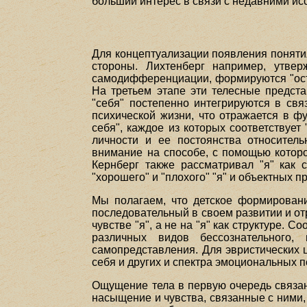
больший интерес в связи с недавними и
Для концептуализации появления понятия
стороны. Лихтенберг например, утвер
самодифференциации, формируются "остр
На третьем этапе эти телесные предста
"себя" постепенно интегрируются в свя
психической жизни, что отражается в ф
себя", каждое из которых соответствуе
личности и ее постоянства относитель
внимание на способе, с помощью которог
Кернберг также рассматривал "я" как с
"хорошего" и "плохого" "я" и объектных п
Мы полагаем, что детское формировани
последовательный в своем развитии и о
чувстве "я", а не на "я" как структуре.
различных видов бессознательного,
самопредставления. Для эвристических 
себя и других и спектра эмоциональных 
Ощущение тела в первую очередь связан
насыщение и чувства, связанные с ними