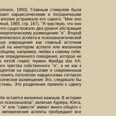
arimann, 1950). Главным стимулом была
ывают нарциссическими и пограничными
вполне устраивало его самого. "Мне оно
ud, 1965, стр. 167). "Я чувствую, что оно
, что существовало два уровня абстракции
 энергетическому размещению "я". Второй
гетического аспекта в психоаналитической
ьные извращения как главный источник
нный на некотором аспекте или желанном
 общему, например, любви к самому себе.
ия определенного поведения, которое не
в пятой главе) термин Фрейда das Ich,
о чувства собственного "я", а не как к
 акцентом на нарциссизме и современным
 понять патологию нарциссизма согласно
иссическое размещение Эго, следовало бы
стемы. Это разделение привело к сдвигу
ебя остается жизненно важным. В истории
л психоанализа", включая Адлера, Юнга,
"я" или "самости" имеют много общего с
е, эмпирические аспекты пробуждают все