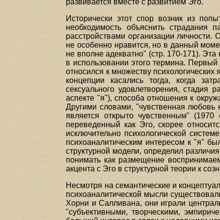
развивается вместе с развитием Эго.
Исторически этот спор возник из попы
необходимость объяснить страдания п
расстройствами организации личности. 
не особенно нравится, но в данный момент
не вполне адекватно" (стр. 170-171). Эт
в использовании этого термина. Первый 
относился к множеству психологических я
концепции касались тогда, когда зат
сексуального удовлетворения, стадия р
аспекте "я"), способа отношения к окру
Другими словами, "чувственная любовь 
является открыто чувственным" (1970 
переведенный как Эго, скорее относитс
исключительно психологической системе
психоаналитическим интересом к "я" бы
структурной модели, определил различия
понимать как размещение воспринимаемо
акцента с Эго в структурной теории к созн
Несмотря на семантические и концептуал
психоаналитической мысли существовали
Хорни и Салливана, они играли централ
"субъективными, творческими, эмпириче