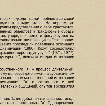
торых подходит к этой проблеме со своей
сходит в четыре этапа. На первом, до
руппы представлении о себе срастаются.
аленных объектов) и грандиозные образы
тия, упорядочивается и фокусируется на
следовательно появляющихся "сознавания
кДевитт проследили появление осознания
дивидуации (1980). Кохут сосредоточил
ржащее ядро структуру "я" (1971, 1977).
руктуры "я", включая стадии интеграции
обственного "я" – процесс длительный,
тому мы сосредоточимся на субъективном
низовано в рамках постепенной интеграции
переживания "я" и связанного с ней
я телесных ощущений, опытов восприятия
ия. Такие действия как сосание, голод,
аст жизненного опыта "я". Одновременно