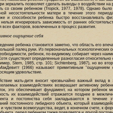
ри зеркалить позволяет сделать выводы о воздействии на 
ь со своим ребенком (Tropick, 1977, 1978). Однако был
ой несостоятельности матери в течение этого периода
же и способности ребенка быстро восстанавливать ф
 нельзя игнорировать зависимость от ранних обстоятельст
я всех факторов, вовлеченных в процесс развития.
ивное ощущение себя
дению ребенка становится заметно, что область его впеч
и большой палец руки. Из первоначальных психологических
необходимости, ребенок, по-видимому, собирает через наи
 Хотя существуют определенные разногласия относительно 
ер, Stern, 1985, стр. 101; Sichtenberg, 1987), но во вт
 МакДевитт (1966) называют примитивным "ощущением 
носящим удовольствие.
йствие мать-дитя вносит чрезвычайно важный вклад в э
елаемых взаимодействиях возвращает активному ребенк
ток, это обеспечивает фундамент, на котором ребенок 
ность их взаимодействий отражается позднее в межличн
ъекта и постоянства себя закладываются в течение 
ний постоянного либидного объекта, который взаимодейс
 и чувством всемогущества, ведет, в конечном счете, к фо
бъекта, перед ребенком также появляется и другой постоян