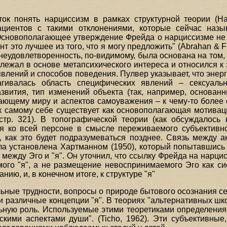
ток понять нарциссизм в рамках структурной теории (H
ациентов с такими отклонениями, которые сейчас наз
Основополагающее утверждение Фрейда о нарциссизме не 
 это лучшее из того, что я могу предложить" (Abrahan & Fre
а неудовлетворенность, по-видимому, была основана на том
лежал в основе метапсихического интереса и относился к
влений и способов поведения. Пулвер указывает, что энер
рагивалась область специфических явлений – сексуал
азвития, тип изменений объекта (так, например, основа
жающему миру и аспектов самоуважения – к чему-то более
к самому себе существует как основополагающая мотивац
стр. 321). В топографической теории (как обсуждалось 
я ко всей персоне в смысле переживаемого субъективног
, как это будет подразумеваться позднее. Связь между
ла установлена Хартманном (1950), который попытавшись
 между Эго и "я". Он уточнил, что ссылку Фрейда на нарц
го "я", а не размещение невоспринимаемого Эго как си
анию, и, в конечном итоге, к структуре "я"
ьные трудности, вопросы о природе бытового осознания с
 различные концепции "я". В теориях "альтернативных шко
ьную роль. Используемые этими теоретиками определения 
скими аспектами души". (Ticho, 1962). Эти субъективны