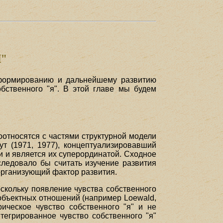
"
 формированию и дальнейшему развитию
обственного "я". В этой главе мы будем
соотносятся с частями структурной модели
ут (1971, 1977), концептуализировавший
ли и является их суперординатой. Сходное
следовало бы считать изучение развития
 организующий фактор развития.
оскольку появление чувства собственного
 объектных отношений (например Loewald,
рическое чувство собственного "я" и не
тегрированное чувство собственного "я"