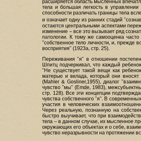
расширяется область мысленных впечатле
тела и большая легкость в управлении и
способности различать границы тела вс
и означает одну из ранних стадий "созна
остаются центральными аспектами пережи
изменение – все это вызывает ряд созна
патологии. К тому же самооценка часто 
"собственное тело личности, и, прежде в
восприятия" (1923а, стр. 25).
Переживания "я" в отношении постепенн
Шпитц подчеркивал, что каждый ребенок
"Не существует такой вещи как ребенок
матерью и вклада, который они вносят 
(Mahler & Gosliner,1955), диалог "взаи
чувство "мы" (Emde, 1983), межсубъектны
стр. 128). Все эти концепции подтверж
чувства собственного "я". В современны
участия в человеческих взаимоотношен
Через реальную, познанную на собстве
быстро выучивает, что при взаимодейст
тела – в данном случае, их мысленное п
окружающих его объектах и о себе, взаи
чувство неразрывности на протяжении все