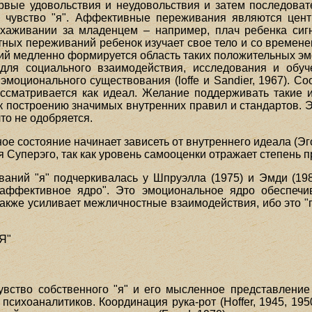
рвые удовольствия и неудовольствия и затем последова
 чувство "я". Аффективные переживания являются цент
ухаживании за младенцем – например, плач ребенка сигн
тных переживаний ребенок изучает свое тело и со времене
й медленно формируется область таких положительных эмоц
 для социального взаимодействия, исследования и обуч
моционального существования (loffe и Sandier, 1967). Со
рассматривается как идеал. Желание поддерживать такие
к построению значимых внутренних правил и стандартов. Э
что не одобряется.
е состояние начинает зависеть от внутреннего идеала (Эг
Суперэго, так как уровень самооценки отражает степень пр
ний "я" подчеркивалась у Шпруэлла (1975) и Эмди (198
"аффективное ядро". Это эмоциональное ядро обеспечи
акже усиливает межличностные взаимодействия, ибо это "г
Я"
увство собственного "я" и его мысленное представлени
ихоаналитиков. Координация рука-рот (Hoffer, 1945, 1950