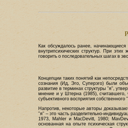
Как обсуждалось ранее, начинающиеся
внутрипсихических структур. При этих 
говорить о последовательных шагах в эво
Концепции таких понятий как непосредств
сознания (Ид, Эго, Суперэго) были объ
развитие в терминах структуры "я", утве
мнение и у Штерна (1985), считавшего,
субъективного восприятия собственного "
Напротив, некоторые авторы доказывают,
"я" – это часть разделительно-индивиду
1973, Mahler и MacDevitt, 1980; MavDe
основанная на опыте психическая струк