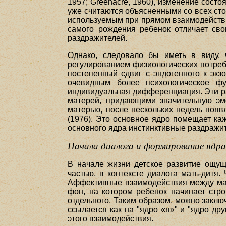
1957; Greenacre, 1960), изменение состо
уже считаются объясненными со всех ст
используемым при прямом взаимодействи
самого рождения ребенок отличает сво
раздражителей.
Однако, следовало бы иметь в виду, 
регулированием физиологических потребно
постепенный сдвиг с эндогенного к экз
очевидным более психологическое ф
индивидуальная дифференциация. Эти р
матерей, придающими значительную эм
матерью, после нескольких недель появ
(1976). Это основное ядро помещает ка
основного ядра инстинктивные раздражи
Начала диалога и формирование ядра
В начале жизни детское развитие ощущ
частью, в контексте диалога мать-дитя
Аффективные взаимодействия между мат
фон, на котором ребенок начинает стро
отдельного. Таким образом, можно заключ
ссылается как на "ядро «я»" и "ядро др
этого взаимодействия.