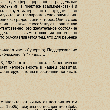
тельно-дифференцированные раздельные
ральными в практике взаимодействий и
ализирует матери, что он нуждается во
м учится контролировать свои ощущения.
ий как радость или интерес. Они в свою
ения, а также способствуют появлению
ответственно, это желательное состояние
 идеальные взаимоотношения постепенно
то обуславливается тем, что для ребенка
о-идеал, часть Суперэго). Поддерживание
иближения "я" к идеалу.
3, 1984), которые описали биологически
вает непрерывность в нашем развитии,
арантирует, что мы в состоянии понимать
е становится отличным от восприятия им
а, 1950b), визуальное восприятие (Spitz,