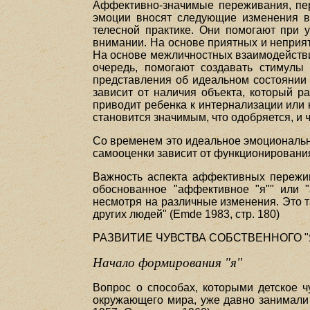
Аффективно-значимые переживания, пе
эмоции вносят следующие изменения в
телесной практике. Они помогают при 
внимании. На основе приятных и неприя
На основе межличностных взаимодействи
очередь, помогают создавать стимулы
представления об идеальном состоянии э
зависит от наличия объекта, который 
приводит ребенка к интернализации или 
становится значимым, что одобряется, и 
Со временем это идеальное эмоционально
самооценки зависит от функционирования 
Важность аспекта аффективных пережива
обоснованное "аффективное "я"" или 
несмотря на различные изменения. Это т
других людей" (Emde 1983, стр. 180)
РАЗВИТИЕ ЧУВСТВА СОБСТВЕННОГО "
Начало формирования "я"
Вопрос о способах, которыми детское ч
окружающего мира, уже давно занимали пс