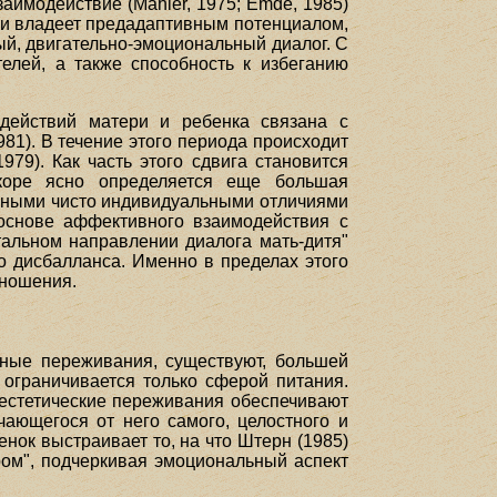
заимодействие (Mahler, 1975; Emde, 1985)
ни владеет предадаптивным потенциалом,
й, двигательно-эмоциональный диалог. С
елей, а также способность к избеганию
одействий матери и ребенка связана с
981). В течение этого периода происходит
79). Как часть этого сдвига становится
коре ясно определяется еще большая
нными чисто индивидуальными отличиями
основе аффективного взаимодействия с
тальном направлении диалога мать-дитя"
о дисбалланса. Именно в пределах этого
тношения.
вные переживания, существуют, большей
 ограничивается только сферой питания.
естетические переживания обеспечивают
чающегося от него самого, целостного и
енок выстраивает то, на что Штерн (1985)
дром", подчеркивая эмоциональный аспект