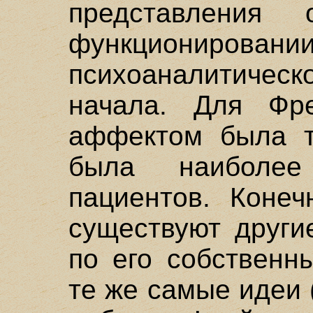
представлени
функциониров
психоаналитичес
начала. Для Ф
аффектом была тр
была наиболе
пациентов. Конеч
существуют други
по его собственн
те же самые идеи 