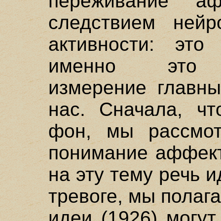
переживание а
следствием ней
активности: это
именно это п
измерение главны
нас. Сначала, чт
фон, мы рассмо
понимание аффект
на эту тему речь 
тревоге, мы полаг
идеи (1926) могут