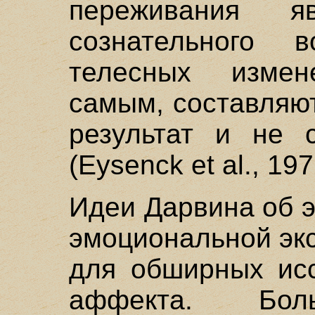
переживания яв
сознательного в
телесных измен
самым, составляют
результат и не 
(Eysenck et al., 197
Идеи Дарвина об 
эмоциональной эк
для обширных исс
аффекта. Бол