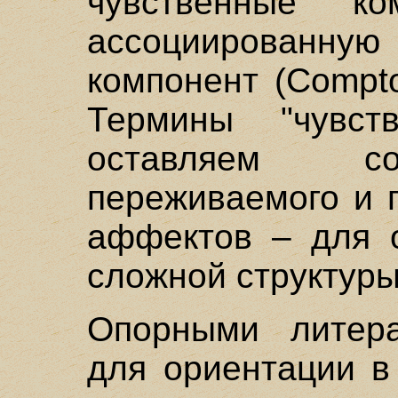
чувственные к
ассоциированную 
компонент (Compto
Термины "чувс
оставляем со
переживаемого и 
аффектов – для о
сложной структуры
Опорными литера
для ориентации в