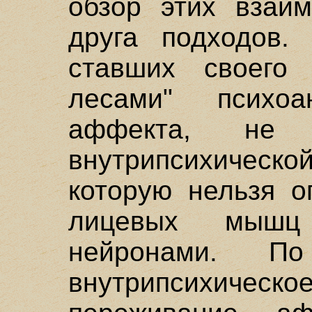
обзор этих взаи
друга подходов.
ставших своего 
лесами" психоа
аффекта, не
внутрипсихическ
которую нельзя о
лицевых мышц
нейронами. П
внутрипсихич