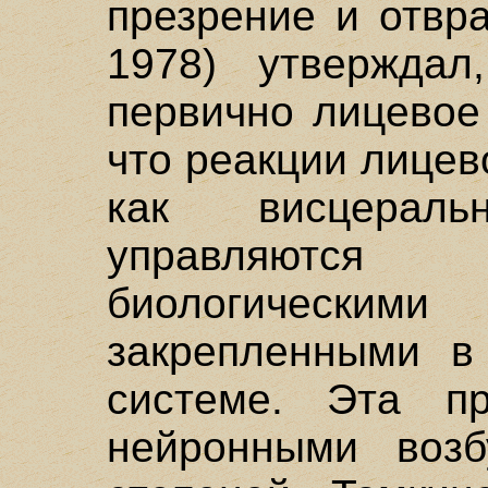
презрение и отвр
1978) утвержда
первично лицевое
что реакции лицев
как висцерал
управляются
биологически
закрепленными в
системе. Эта пр
нейронными возб