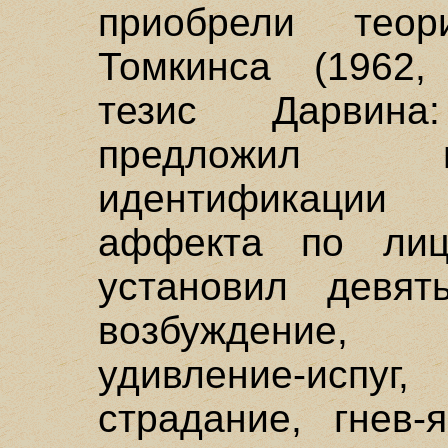
приобрели тео
Томкинса (1962,
тезис Дарвин
предложил 
идентификаци
аффекта по лиц
установил девять
возбуждение, уд
удивление-испуг
страдание, гнев-