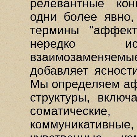
релевантные ко
одни более явно,
термины "аффект"
нередко ис
взаимозаменяе
добавляет ясност
Мы определяем аф
структуры, включ
соматические
коммуникативные