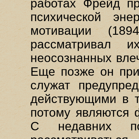
работах Фрейд п
психической эне
мотивации (189
рассматривал и
неосознанных влеч
Еще позже он при
служат предупред
действующими в т
потому являются 
С недавних п