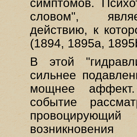
симптомов. Психо
словом", явля
действию, к кото
(1894, 1895а, 1895
В этой "гидравл
сильнее подавлен
мощнее аффект.
событие рассма
провоцирую
возникновен