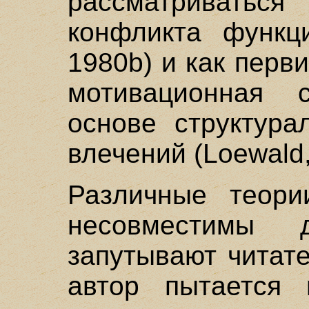
рассматриватьс
конфликта функц
1980b) и как пер
мотивационная 
основе структура
влечений (Loewald,
Различные теори
несовместимы
запутывают читат
автор пытается 