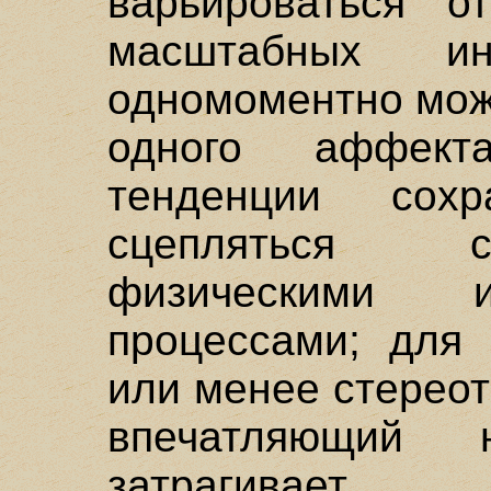
варьироваться 
масштабных ин
одномоментно мож
одного аффек
тенденции сох
сцепляться с
физическими 
процессами; для 
или менее стерео
впечатляющий н
затрагивает 