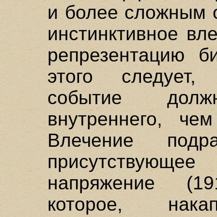
и более сложным 
инстинктивное вл
репрезентацию би
этого следует,
событие дол
внутреннего, чем
Влечение подра
присутствующ
напряжение (19
которое, нака