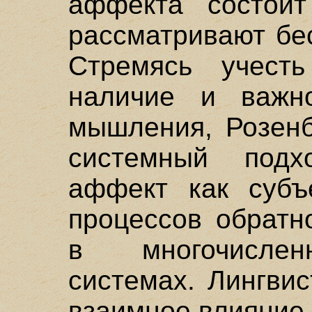
аффекта состои
рассматривают бе
Стремясь учест
наличие и важно
мышления, Розенб
системный подх
аффект как субъ
процессов обратн
в многочислен
системах. Лингви
взаимное влияние 