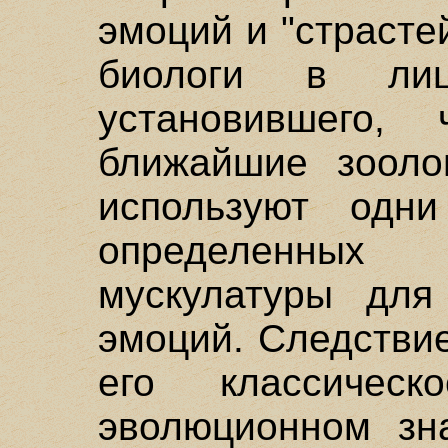
эмоций и "страсте
биологи в лиц
установившего,
ближайшие зоолог
используют одн
определенных
мускулатуры для
эмоций. Следстви
его классичес
эволюционном зн