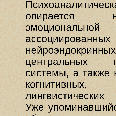
Психоаналитиче
опирается н
эмоциональн
ассоцииро
нейроэндокринны
центральных 
системы, а также
когнитивных,
лингвистических
Уже упоминавшийс