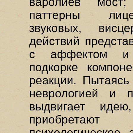
варолиев мост;
паттерны лице
звуковых, висц
действий предста
с аффектом и 
подкорке компон
реакции. Пытаясь
неврологией и п
выдвигает идею
приобретаю
психологическое 