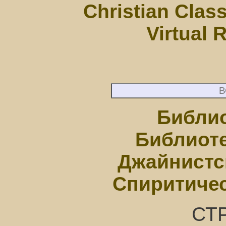
Christian Class
Virtual 
В
Библио
Библиоте
Джайнистс
Спиритичес
СТ