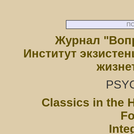
П
Журнал "Воп
Институт экзистен
жизне
PSY
Classics in the 
Fo
Inte