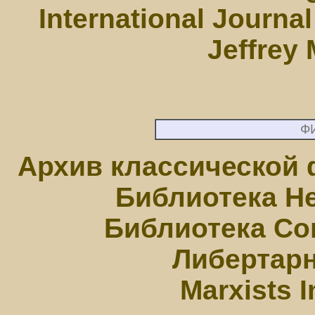
International Journa
Jeffrey 
Ф
Архив классической
Библиотека Н
Библиотека Со
Либертарн
Marxists I