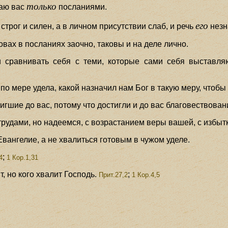
только
шаю вас
посланиями.
его
строг и силен, а в личном присутствии слаб, и речь
незн
ловах в посланиях заочно, таковы и на деле лично.
 сравнивать себя с теми, которые сами себя выставля
по мере удела, какой назначил нам Бог в такую меру, чтобы 
тигшие до вас, потому что достигли и до вас благовествов
рудами, но надеемся, с возрастанием веры вашей, с избытк
Евангелие, а не хвалиться готовым в чужом уделе.
;
4
1 Кор.1,31
т, но кого хвалит Господь.
;
Прит.27,2
1 Кор.4,5