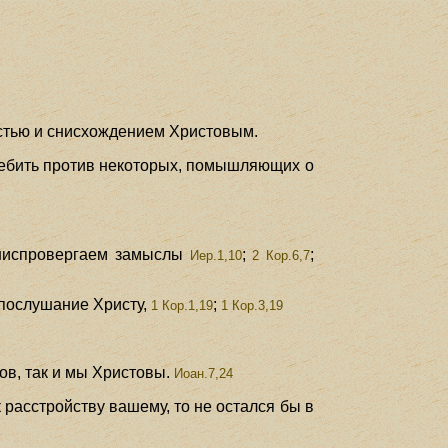
остью и снисхождением Христовым.
требить против некоторых, помышляющих о
испровергаем замыслы
;
;
Иер.1,10
2 Кор.6,7
послушание Христу,
;
1 Кор.1,19
1 Кор.3,19
тов, так и мы Христовы.
Иоан.7,24
 расстройству вашему, то не остался бы в