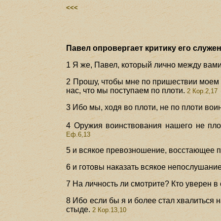
<<<
Павел опровергает критику его служени
1 Я же, Павел, который лично между вам
2 Прошу, чтобы мне по пришествии моем 
нас, что мы поступаем по плоти.
2 Кор.2,17
3 Ибо мы, ходя во плоти, не по плоти вои
4 Оружия воинствования нашего не пло
Еф.6,13
5 и всякое превозношение, восстающее 
6 и готовы наказать всякое непослушани
7 На личность ли смотрите? Кто уверен в с
8 Ибо если бы я и более стал хвалиться 
стыде.
2 Кор.13,10