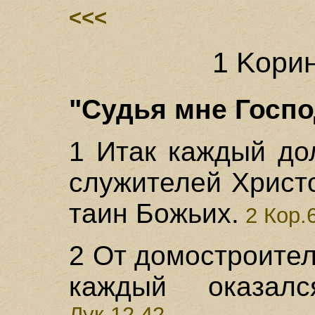
<<<
1 Koри
"Судья мне Господ
1 Итак каждый до
служителей Христ
таин Божьих.
2 Кор.
2 От домостроител
каждый оказал
Лук.12,42