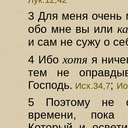
3 Для меня очень 
к
обо мне вы или
и сам не сужу о се
хотя
4 Ибо
я ничег
тем не оправды
Господь.
;
Исх.34,7
Ио
5 Поэтому не с
времени, пока 
Который и освети