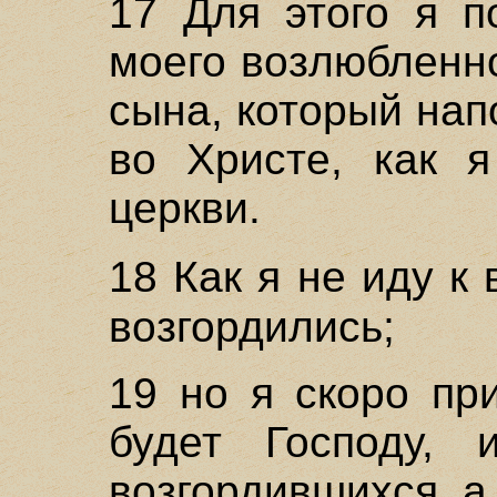
17 Для этого я п
моего возлюбленно
сына, который нап
во Христе, как я
церкви.
18 Как я не иду к
возгордились;
19 но я скоро пр
будет Господу,
возгордившихся, а 