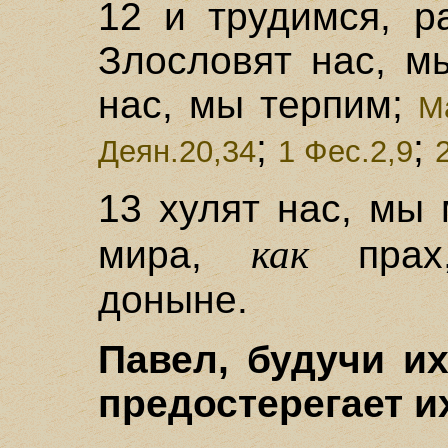
12 и трудимся, р
Злословят нас, м
нас, мы терпим;
Ма
;
;
Деян.20,34
1 Фес.2,9
13 хулят нас, мы
как
мира,
прах
доныне.
Павел, будучи их
предостерегает их