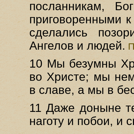
посланникам, Бо
приговоренными к
сделались позо
Ангелов и людей.
П
10 Мы безумны Хр
во Христе; мы не
в славе, а мы в бе
11 Даже доныне т
наготу и побои, и 