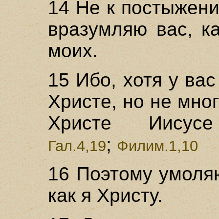
14 Не к постыжен
вразумляю вас, к
моих.
15 Ибо, хотя у ва
Христе, но не мног
Христе Иисусе 
;
Гал.4,19
Филим.1,10
16 Поэтому умоля
как я Христу.