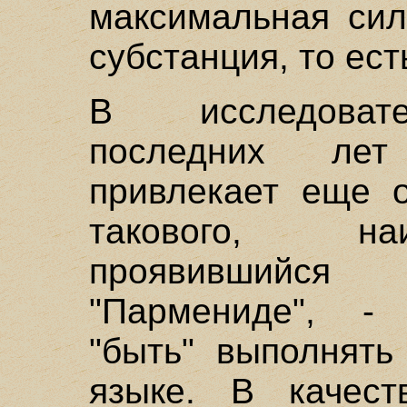
максимальная сил
субстанция, то ест
В исследовате
последних ле
привлекает еще о
такового, на
проявившийс
"Пармениде", - 
"быть" выполнять
языке. В качест