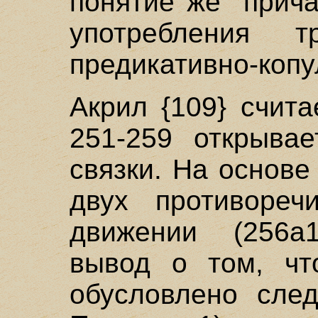
понятие же "прич
употребления т
предикативно-копу
Акрил {109} счита
251-259 открыва
связки. На основе
двух противореч
движении (256а
вывод о том, чт
обусловлено сле