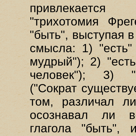
привлекается
"трихотомия Фрег
"быть", выступая в
смысла: 1) "есть"
мудрый"); 2) "ест
человек"); 3) "
("Сократ существу
том, различал л
осознавал ли в
глагола "быть", 