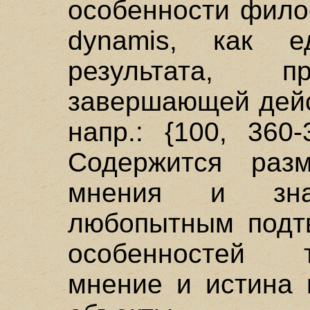
особенности фило
dynamis, как е
результата, п
завершающей дейс
напр.: {100, 360-
Содержится раз
мнения и зна
любопытным подт
особенностей т
мнение и истина 