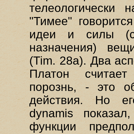
телеологически 
"Тимее" говоритс
идеи и силы (сп
назначения) вещи
(Tim. 28a). Два ас
Платон считает
порознь, - это 
действия. Но е
dynamis показал
функции предпол