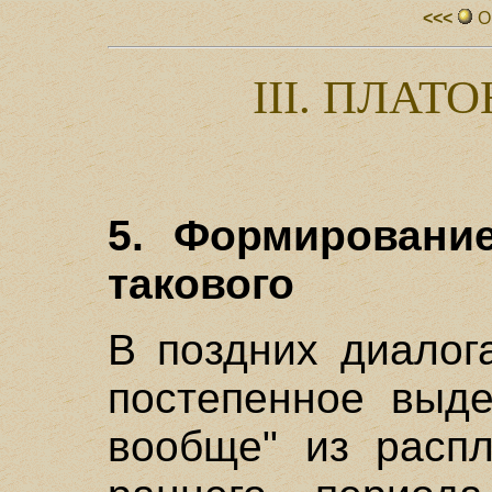
<<<
О
III. ПЛАТО
5. Формировани
такового
В поздних диалог
постепенное выде
вообще" из распл