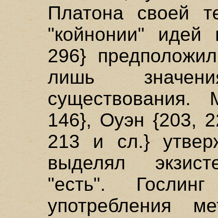
Платона своей т
"койнонии" идей 
296} предположил
лишь значен
существования. 
146}, Оуэн {203, 2
213 и сл.} утвер
выделял экзист
"есть". Гослин
употребления ме