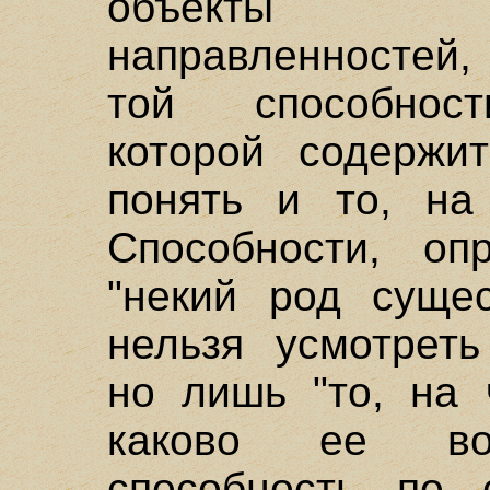
объекты со
направленностей,
той способност
которой содержит
понять и то, на
Способности, оп
"некий род сущес
нельзя усмотреть
но лишь "то, на 
каково ее воз
способность по 