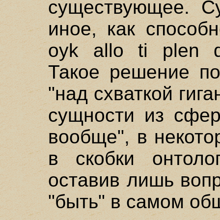
существующее. С
иное, как способн
oyk allo ti plen 
Такое решение по
"над схваткой гига
сущности из сфер
вообще", в некот
в скобки онтолог
оставив лишь воп
"быть" в самом об