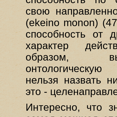
свою направленно
(ekeino monon) (47
способность от д
характер дейст
образом, в
онтологическую 
нельзя назвать н
это - целенаправл
Интересно, что з