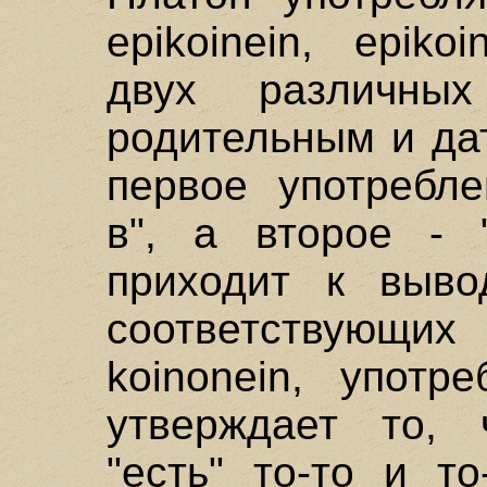
epikoinein, epiko
двух различны
родительным и да
первое употребле
в", а второе - "
приходит к выво
соответствующи
koinonein, употр
утверждает то, 
"есть" то-то и т