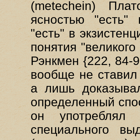
(metechein) Пла
ясностью "есть" 
"есть" в экзистен
понятия "великого 
Рэнкмен {222, 84-9
вообще не ставил
а лишь доказывал
определенный спос
он употреблял 
специального выд