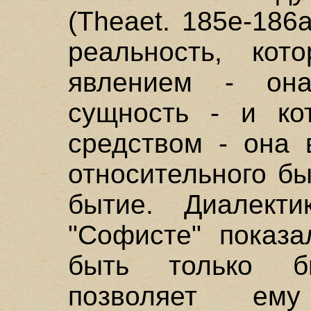
(Theaet. 185e-186
реальность, ко
явлением - он
сущность - и ко
средством - она 
относительного б
бытие. Диалект
"Софисте" показа
быть только б
позволяет ем