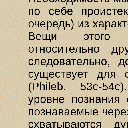
по себе происте
очередь) из харак
Вещи этого 
относительно др
следовательно, д
существует для 
(Phileb. 53с-54с
уровне познания 
познаваемые через
схватываются д