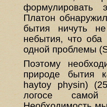
формулировать э
Платон обнаружил
бытия ничуть не
небытия, что оба
одной проблемы (So
Поэтому необход
природе бытия ка
haytoy physin) (2
логосе самой
Необходимость мы