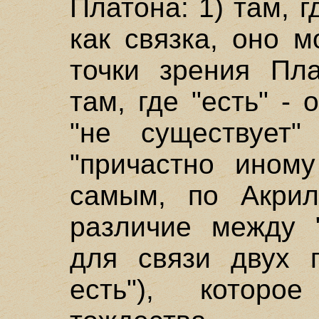
Платона: 1) там, г
как связка, оно 
точки зрения Пла
там, где "есть" -
"не существует
"причастно иному
самым, по Акрил
различие между "
для связи двух п
есть"), которо