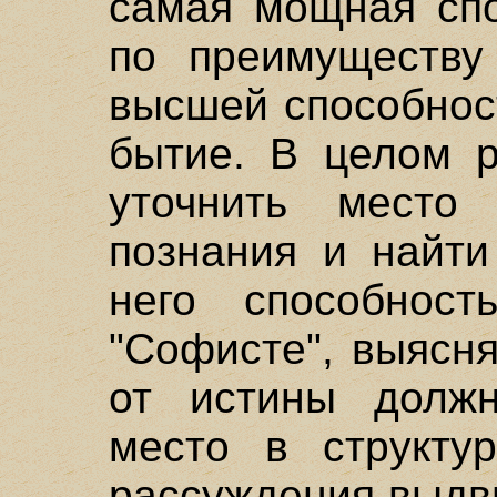
самая мощная спо
по преимуществу 
высшей способнос
бытие. В целом р
уточнить место
познания и найти
него способнос
"Софисте", выясня
от истины должн
место в структу
рассуждения выдв