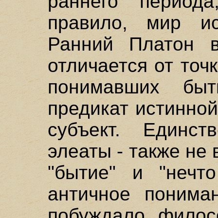
раннего периода
правило, мир и
Ранний Платон 
отличается от точ
понимавших бы
предикат истинной
субъект. Единст
элеаты - также не
"бытие" и "нечто
античное понима
побуждало филос