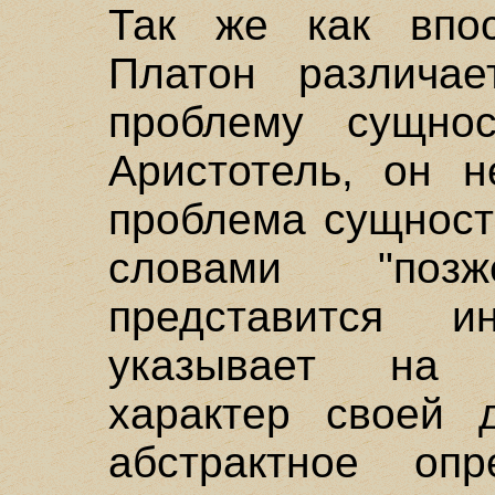
Так же как впос
Платон различа
проблему сущно
Аристотель, он н
проблема сущност
словами "поз
представится и
указывает на у
характер своей 
абстрактное оп