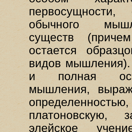
первосущности,
обычного мышл
существ (приче
остается образц
видов мышления).
и полная осу
мышления, выраж
определенностью
платоновскую, з
элейское уче