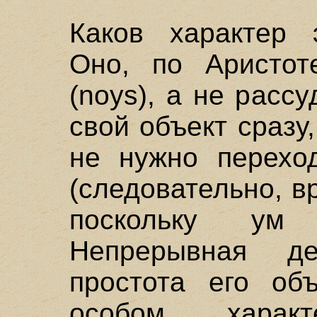
Каков характер 
Оно, по Аристот
(noys), а не рассу
свой объект сразу
не нужно переход
(следовательно, в
поскольку ум 
Непрерывная д
простота его об
особом харак