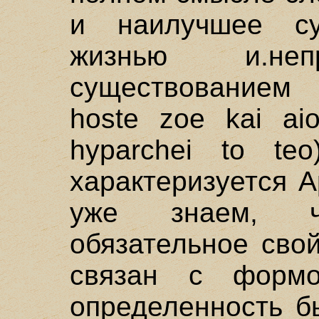
и наилучшее су
жизнью и.неп
существованием (
hoste zoe kai ai
hyparchei to teo
характеризуется 
уже знаем, ч
обязательное сво
связан с форм
определенность б