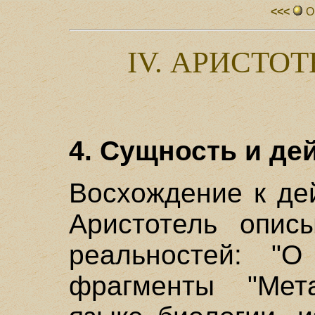
<<<
О
IV. АРИСТОТЕ
4. Сущность и де
Восхождение к де
Аристотель опис
реальностей: "
фрагменты "Мет