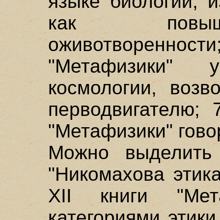
языке биологии, 
как повыш
оживотворенности
"Метафизики" у
космологии, возв
перводвигателю; 
"Метафизики" гово
Можно выделить
"Никомахова этика
XII книги "Мет
категориями этики