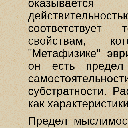
оказывает
действительност
соответствует
свойствам, к
"Метафизике" эвр
он есть предел
самостоятел
субстратности. Р
как характеристик
Предел мыслимост