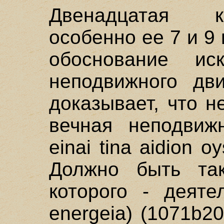
Двенадцатая к
особенно ее 7 и 9
обоснование ис
неподвижного дви
доказывает, что 
вечная неподвиж
einai tina aidion o
Должно быть так
которого - деяте
energeia) (1071b2