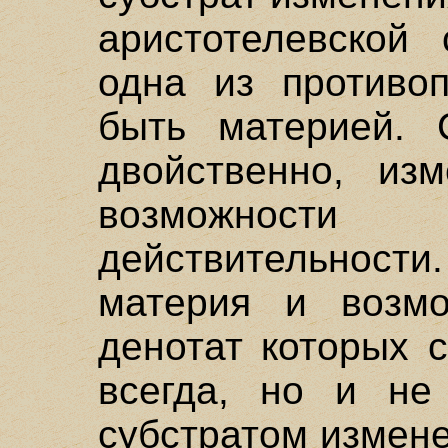
аристотелевской
одна из противо
быть материей. 
двойственно, из
возможнос
действительнос
материя и возмо
денотат которых 
всегда, но и не
субстратом измен