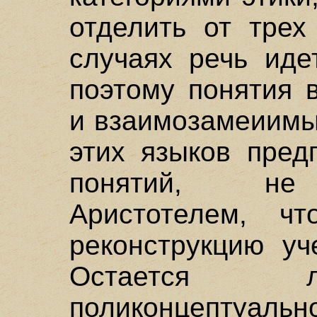
отделить от трех
случаях речь иде
поэтому понятия 
и взаимозамеиимы
этих языков пред
понятий, не 
Аристотелем, чт
реконструкцию уч
Остается л
поликонцептуал