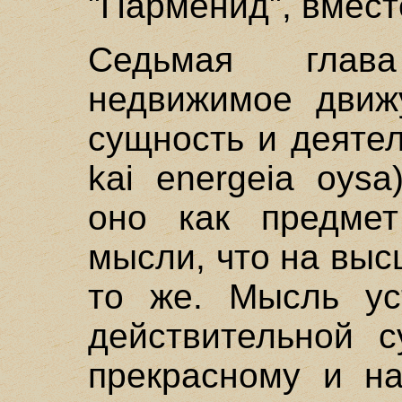
"Парменид", вмест
Седьмая глав
недвижимое движ
сущность и деятель
kai energeia oysa
оно как предме
мысли, что на выс
то же. Мысль ус
действительной с
прекрасному и на