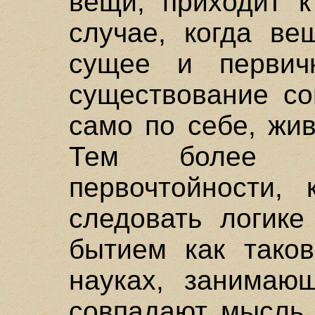
вещи, приходит к
случае, когда ве
сущее и первич
существование со
само по себе, жив
Тем более э
первочтойности, 
следовать логике
бытием как таков
науках, занимаю
совпадают мысль 