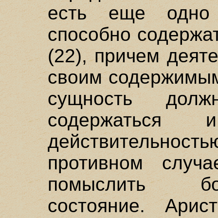
есть еще одно 
способно содержат
(22), причем деят
своим содержимым
сущность дол
содержаться 
действительнос
противном случ
помыслить бо
состояние. Арис