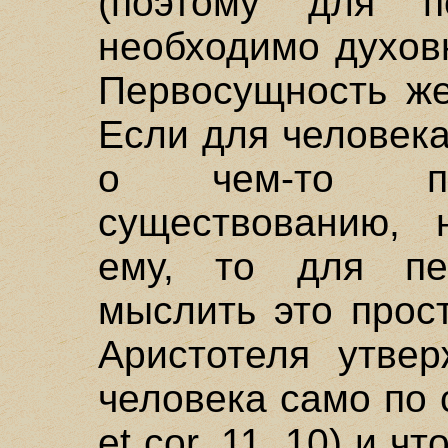
(поэтому для п
необходимо духовн
Первосущность же
Если для человека
о чем-то пр
существованию, 
ему, то для пе
мыслить это прос
Аристотеля утвер
человека само по с
et cor. 11, 10) и ч