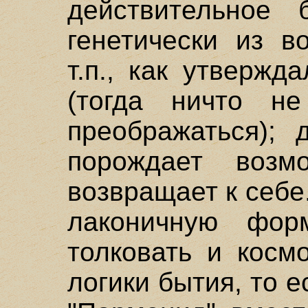
действительное 
генетически из в
т.п., как утверж
(тогда ничто н
преображаться); 
порождает воз
возвращает к себе
лаконичную фор
толковать и косм
логики бытия, то е