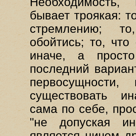
Необходимость, 
бывает троякая: т
стремлению; т
обойтись; то, что
иначе, а просто
последний вариан
первосущности
существовать ин
сама по себе, прос
"не допуская ин
является ничем др