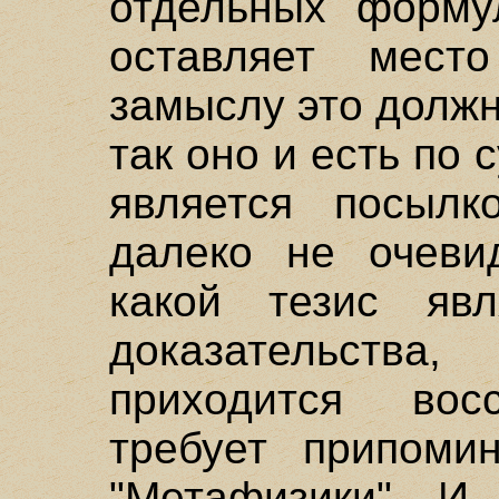
отдельных форму
оставляет мест
замыслу это должн
так оно и есть по 
является посыл
далеко не очеви
какой тезис яв
доказательст
приходится восс
требует припоми
"Метафизики". И