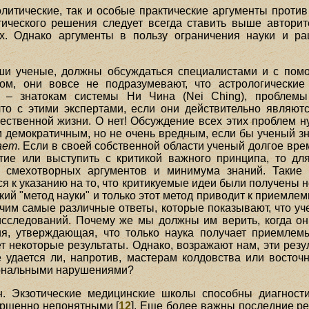
литические, так и особые практические аргументы проти
тического решения следует всегда ставить выше автори
. Однако аргументы в пользу ограничения науки и р
ши ученые, должны обсуждаться специалистами и с помо
зом, они вовсе не подразумевают, что астрологически
я – знатокам системы Ни Чина (Nei Ching), проблемы
то с этими экспертами, если они действительно являют
ественной жизни. О нет! Обсуждение всех этих проблем 
 демократичным, но не очень вредным, если бы ученый зн
ает
. Если в своей собственной области ученый долгое вре
тие или выступить с критикой важного принципа, то дл
х смехотворных аргументов и минимума знаний. Таки
я к указанию на то, что критикуемые идеи были получены 
кий "метод науки" и только этот метод приводит к приемлем
чим самые различные ответы, которые показывают, что уч
сследований. Почему же мы должны им верить, когда он
я, утверждающая, что только наука получает приемлем
 некоторые результаты. Однако, возражают нам, эти резу
 удается ли, напротив, мастерам колдовства или восточ
иональными нарушениями?
н. Экзотические медицинские школы способны диагнос
ршенно непонятными [
12
]. Еще более важны последние ре