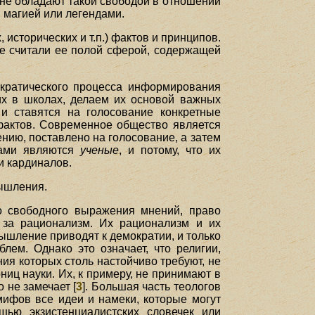
и не обладают такой свободой в отношении
й магией или легендами.
исторических и т.п.) фактов и принципов.
ие считали ее полой сферой, содержащей
ократического процесса информирования
их в школах, делаем их основой важных
и ставятся на голосование конкретные
фактов. Современное общество является
нию, поставлено на голосование, а затем
нцами являются
ученые
, и потому, что их
и кардиналов.
мышления.
о свободного выражения мнений, право
 за рационализм. Их рационализм и их
ышление приводят к демократии, и только
лем. Однако это означает, что религии,
ия которых столь настойчиво требуют, не
иц науки. Их, к примеру, не принимают в
 не замечает [
3
]. Большая часть теологов
мифов все идеи и намеки, которые могут
ощью экзистенциалистских словечек или