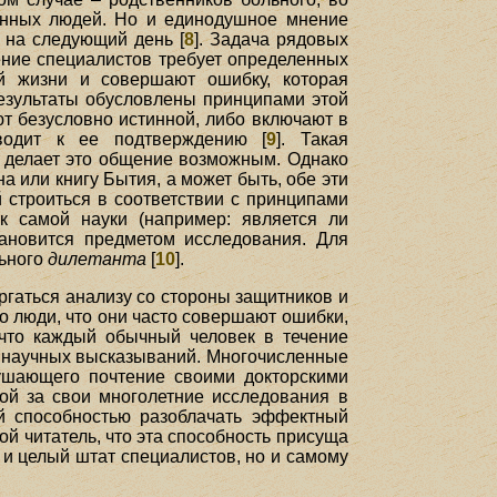
венных людей. Но и единодушное мнение
 на следующий день [
8
]. Задача рядовых
нение специалистов требует определенных
ой жизни и совершают ошибку, которая
результаты обусловлены принципами этой
ют безусловно истинной, либо включают в
водит к ее подтверждению [
9
]. Такая
и делает это общение возможным. Однако
а или книгу Бытия, а может быть, обе эти
 строиться в соответствии с принципами
к самой науки (например: является ли
ановится предметом исследования. Для
льного
дилетанта
[
10
].
гаться анализу со стороны защитников и
о люди, что они часто совершают ошибки,
я что каждый обычный человек в течение
научных высказываний. Многочисленные
нушающего почтение своими докторскими
ой за свои многолетние исследования в
й способностью разоблачать эффектный
й читатель, что эта способность присуща
и целый штат специалистов, но и самому