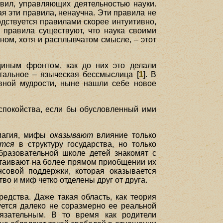
авил, управляющих деятельностью науки.
я эти правила, ненаучна. Эти правила не
дствуется правилами скорее интуитивно,
и правила существуют, что наука своими
ном, хотя и расплывчатом смысле, – этот
диным фронтом, как до них это делали
тальное – языческая бессмыслица [
1
]. В
вной мудрости, ныне нашли себе новое
спокойства, если бы обусловленный ими
 магия, мифы
оказывают
влияние только
ются
в структуру государства, но только
бразовательной школе детей знакомят с
настаивают на более прямом приобщении их
совой поддержки, которая оказывается
во и миф четко отделены друг от друга.
едства. Даже такая область, как теория
уется далеко не соразмерно ее реальной
бязательным. В то время как родители