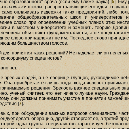
чно образованного" врача (если ему ближе наука) [
5
]. Ему
вать
союзы
и школы, распространяющие его идеи, создават
 само оплачивать издержки таких предприятий, либо по
вание общеобразовательных школ и университетов на
еднее слово при определении учебных планов этих инст
огии в местном университете и заменить теорию Дарвин
 человека объясняют фундаменталисты, а не представител
еднее слово принадлежит не им. Последнее слово принадл
вляющим большинством голосов.
ий для принятия таких решений? Не наделает ли он нелепы
 консорциуму специалистов?
вно нет.
е зрелых людей, а не сборище глупцов, руководимое неб
. Она приобретается лишь тогда, когда человек принимает
 принимаемые решения. Зрелость важнее специальных знан
но, ученый считает, что нет ничего лучше науки. Граждан
этому они должны принимать участие в принятии важнейших
едствия [
7
].
вых, при обсуждении важных вопросов специалисты част
мендует делать операцию, другой отвергает ее, а третий пр
торой одна группа специалистов гарантирует безопасно
ие находится в руках заинтересованных граждан, в перв