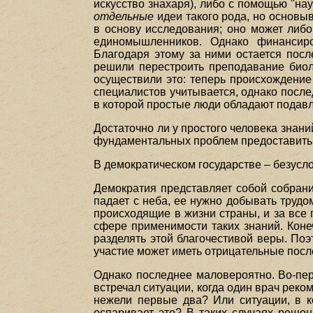
искусство знахаря), либо с помощью "нау
отдельные
идеи такого рода, но основы
в основу исследования; оно может либо
единомышленников. Однако финансиро
Благодаря этому за ними остается посл
решили перестроить преподавание биол
осуществили это: теперь происхождение
специалистов учитывается, однако посл
в которой простые люди обладают пода
Достаточно ли у простого человека знан
фундаментальных проблем предоставить
В демократическом государстве – безусло
Демократия представляет собой собрани
падает с неба, ее нужно добывать трудом
происходящие в жизни страны, и за все
сфере применимости таких знаний. Конеч
разделять этой благочестивой веры. По
участие может иметь отрицательные посл
Однако последнее маловероятно. Во-пер
встречал ситуации, когда один врач реко
нежели первые два? Или ситуации, в ко
оспаривает это? В таких случаях решен