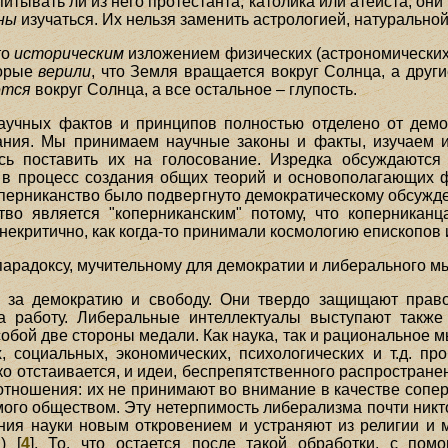
тывать ли из него протестанта, католика или атеиста, он
ны
изучаться. Их нельзя заменить астрологией, натурально
то
историческим
изложением физических (астрономических, 
торые
верили
, что Земля вращается вокруг Солнца, а друг
ется
вокруг Солнца, а все остальное – глупость.
аучных фактов и принципов полностью отделено от дем
ания. Мы принимаем научные законы и факты, изучаем 
сь поставить их на голосование. Изредка обсуждаются 
в процесс создания общих теорий и основополагающих 
коперниканство было подвергнуто демократическому обсужде
тво является "коперниканским" потому, что коперника
некритично, как когда-то принимали космологию епископов 
к парадоксу, мучительному для демократии и либерального 
 за демократию и свободу. Они твердо защищают прав
а работу. Либеральные интеллектуалы выступают также
бой две стороны медали. Как наука, так и рациональное м
 социальных, экономических, психологических и т.д. проб
о отстаивается, и идеи, беспрепятственного распространен
отношения: их не принимают во внимание в качестве соперн
ого обществом. Эту нетерпимость либерализма почти никто
ия науки новым откровением и устраняют из религии и 
) [
4
]. То, что остается после такой обработки, с пом