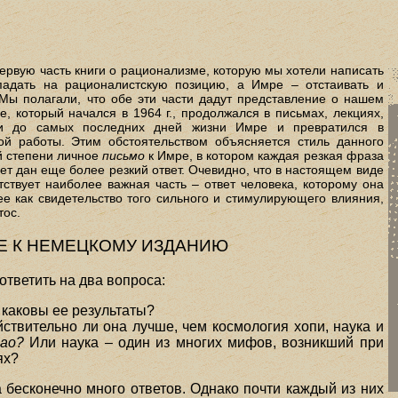
ервую часть книги о рационализме, которую мы хотели написать
адать на рационалистскую позицию, а Имре – отстаивать и
Мы полагали, что обе эти части дадут представление о нашем
, который начался в 1964 г., продолжался в письмах, лекциях,
чти до самых последних дней жизни Имре и превратился в
й работы. Этим обстоятельством объясняется стиль данного
й степени личное
письмо
к Имре, в котором каждая резкая фраза
дет дан еще более резкий ответ. Очевидно, что в настоящем виде
тствует наиболее важная часть – ответ человека, которому она
е как свидетельство того сильного и стимулирующего влияния,
тос.
Е К НЕМЕЦКОМУ ИЗДАНИЮ
ответить на два вопроса:
, каковы ее результаты?
ствительно ли она лучше, чем космология хопи, наука и
ао?
Или наука – один из многих мифов, возникший при
ях?
 бесконечно много ответов. Однако почти каждый из них