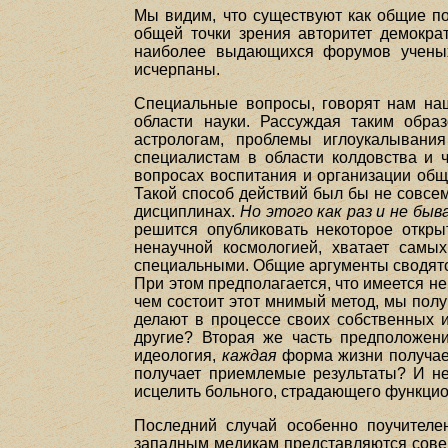
Мы видим, что существуют как общие по
общей точки зрения авторитет демокра
наиболее выдающихся форумов ученых
исчерпаны.
Специальные вопросы, говорят нам на
области науки. Рассуждая таким обра
астрологам, проблемы иглоукалывани
специалистам в области колдовства и ч
вопросах воспитания и организации общ
Такой способ действий был бы не совсем
дисциплинах.
Но этого как раз и не быв
решится опубликовать некоторое откры
ненаучной космологией, хватает самы
специальными. Общие аргументы сводятс
При этом предполагается, что имеется не
чем состоит этот мнимый метод, мы полу
делают в процессе своих собственных и
другие? Вторая же часть предположени
идеология,
каждая
форма жизни получает
получает приемлемые результаты? И не
исцелить больного, страдающего функц
Последний случай особенно поучителе
западным медикам представляются сове