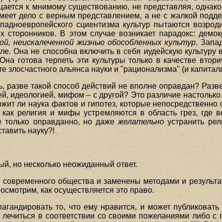
ается к мнимому существованию, не представляя, однако,
имеет дело с верным представлением, а не с жалкой подде
падноевропейского сциентизма культур пытаются возрод
х сторонников. В этом случае возникает парадокс: демо
ой, неискалеченной жизнью обособленных культур
. Запа
ле. Она не способна включить в себя иудейскую культуру
. Она готова терпеть эти культуры только в качестве вто
те злосчастного альянса науки и "рационализма" (и капитал
ь, разве такой способ действий не вполне оправдан? Разв
ей, идеологией, мифом – с другой? Это различие настолько 
жит ли наука фактов и гипотез, которые непосредственно 
 как религия и мифы устремляются в область грез, где 
е только оправданно, но даже
желательно
устранить рел
тавить науку?!
ый, но несколько неожиданный ответ.
а
современного общества и заменены методами и результа
Посмотрим, как осуществляется это право.
опагандировать то, что ему нравится, и может публикова
о лечиться в соответствии со своими пожеланиями либо с 