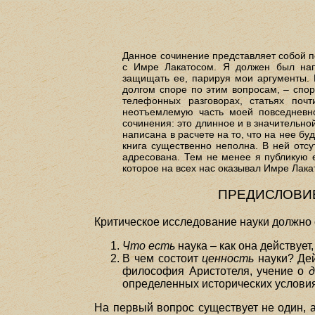
Данное сочинение представляет собой п
с Имре Лакатосом. Я должен был нап
защищать ее, парируя мои аргументы. 
долгом споре по этим вопросам, – споре
телефонных разговорах, статьях по
неотъемлемую часть моей повседневно
сочинения: это длинное и в значительно
написана в расчете на то, что на нее бу
книга существенно неполна. В ней отсу
адресована. Тем не менее я публикую е
которое на всех нас оказывал Имре Лака
ПРЕДИСЛОВИ
Критическое исследование науки должно 
Что есть
наука – как она действует
В чем состоит
ценность
науки? Дей
философия Аристотеля, учение о
д
определенных исторических услови
На первый вопрос существует не один, а