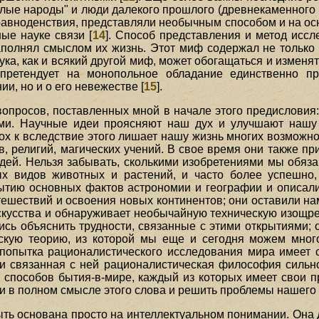
алые народы" и люди далекого прошлого (древнекаменного 
равноденствия, представляли необычным способом и на осн
ые науке связи [
14
]. Способ представления и метод исс
полнял смыслом их жизнь. Этот миф содержал не только 
наука, как и всякий другой миф, может обогащаться и изменя
 претендует на монопольное обладание единственно п
ии, но и о его невежестве [
15
].
вопросов, поставленных мной в начале этого предисловия
ми. Научные идеи проясняют наш дух и улучшают нашу 
х к вследствие этого лишает нашу жизнь многих возможно
, религий, магических учений. В свое время они также пр
ей. Нельзя забывать, сколькими изобретениями мы обяз
ых видов животных и растений, и часто более успешно
ытию основных фактов астрономии и географии и описал
ешествий и освоения новых континентов; они оставили на
кусства и обнаруживает необычайную техническую изощрен
лись объяснить трудности, связанные с этими открытиями; 
нскую теорию, из которой мы еще и сегодня можем мног
попытка рационалистического исследования мира имеет 
и связанная с ней рационалистическая философия сильно 
 способов бытия-в-мире, каждый из которых имеет свои п
ми в полном смысле этого слова и решить проблемы нашего
ть основана просто на интеллектуальном понимании. Она