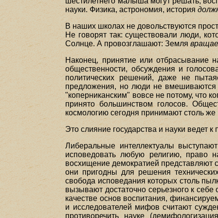
шестилетнего малыша могут решать, воспи
науки. Физика, астрономия, история
долж
В наших школах не довольствуются прос
Не говорят так: существовали люди, ко
Солнце. А провозглашают: Земля
враща
Наконец, принятие или отбрасывание н
общественности, обсуждения и голосов
политических решений, даже не пытая
предложения, но люди не вмешиваются 
"коперниканским" вовсе не потому, что 
принято большинством голосов. Общес
космологию сегодня принимают столь же 
Это слияние государства и науки ведет 
Либеральные интеллектуалы выступают
исповедовать любую религию, право н
восхищение демократией представляют со
они пригодны для решения технических,
свобода исповедания которых столь пылк
вызывают достаточно серьезного к себе 
качестве основ воспитания, финансируем
и исследователей мифов считают сужден
противоречить науке (демифологизация