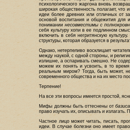
психологического жаргона вновь возвращ
широкая общественность полагает, что 
идеи более древних или отличных от за
основой воспитания и общежития для и
понимании
несовместимы с полнокровн
себя культуру хопи в ее подлинном смыс
включить в себя негритянскую культуру
структуры, которая образуется в результа
Однако, нетерпеливо восклицает читател
между наукой, с одной стороны, и религи
излишне, а оспаривать смешно. Не содер
можем их понять и усвоить, в то время
реальным миром? Тогда, быть может, н
современного общества и на их место пос
Терпение!
На все эти вопросы имеется простой, ясн
Мифы должны быть оттеснены от
базис
право изучать их, описывать и излагать. 
Частное лицо может читать, писать, пр
идеи. В случае болезни оно имеет прав