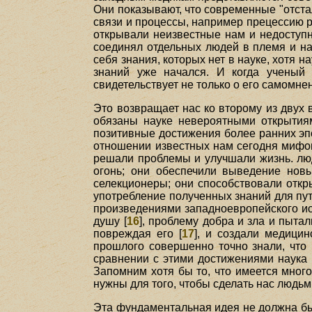
Они показывают, что современные "отст
связи и процессы, например прецессию 
открывали неизвестные нам и недоступн
соединял отдельных людей в племя и на
себя знания, которых нет в науке, хотя 
знаний уже начался. И когда ученый
свидетельствует не только о его самомнен
Это возвращает нас ко второму из двух 
обязаны науке невероятными открытия
позитивные достижения более ранних эпо
отношении известных нам сегодня мифов
решали проблемы и улучшали жизнь. люд
огонь; они обеспечили выведение нов
селекционеры; они способствовали откр
употребление полученных знаний для пут
произведениями западноевропейского ис
душу [
16
], проблему добра и зла и пыта
повреждая его [
17
], и создали медици
прошлого совершенно точно знали, что 
сравнении с этими достижениями наука 
Запомним хотя бы то, что имеется много
нужны для того, чтобы сделать нас людь
Эта фундаментальная идея не должна бы