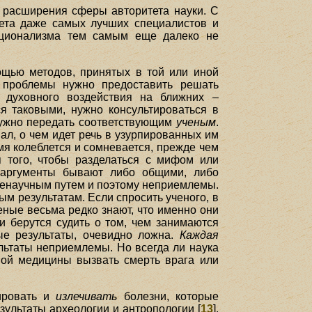
в расширения сферы авторитета науки. С
тета даже самых лучших специалистов и
ационализма тем самым еще далеко не
щью методов, принятых в той или иной
е проблемы нужно предоставить решать
 духовного воздействия на ближних –
ся таковыми, нужно консультироваться в
нужно передать соответствующим
ученым
.
ал, о чем идет речь в узурпированных им
мя колеблется и сомневается, прежде чем
я того, чтобы разделаться с мифом или
е аргументы бывают либо общими, либо
ненаучным путем и поэтому неприемлемы.
ым результатам. Если спросить ученого, в
еные весьма редко знают, что именно они
и берутся судить о том, чем занимаются
ые результаты, очевидно ложна.
Каждая
льтаты неприемлемы. Но всегда ли наука
ной медицины вызвать смерть врага или
тировать и
излечивать
болезни, которые
зультаты археологии и антропологии [
13
].