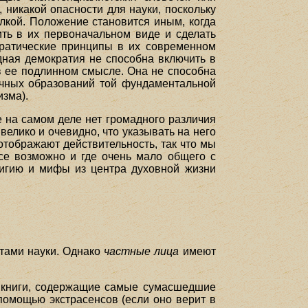
 никакой опасности для науки, поскольку
лкой. Положение становится иным, когда
ить в их первоначальном виде и сделать
кратические принципы в их современном
дная демократия не способна включить в
 в ее подлинном смысле. Она не способна
ричных образований той фундаментальной
изма).
е на самом деле нет громадного различия
велико и очевидно, что указывать на него
отображают действительность, так что мы
все возможно и где очень мало общего с
игию и мифы из центра духовной жизни
тами науки. Однако
частные лица
имеют
ть книги, содержащие самые сумасшедшие
помощью экстрасенсов (если оно верит в