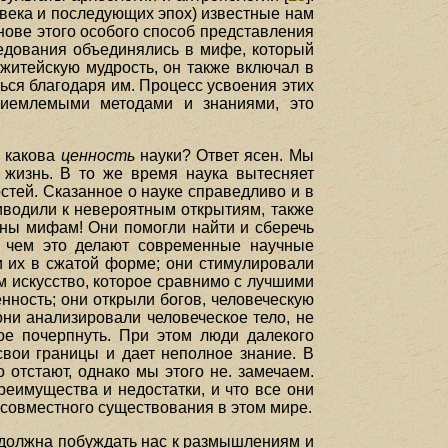
века и последующих эпох) известные нам
ове этого особого способ представления
ледования объединялись в мифе, который
житейскую мудрость, он также включал в
ться благодаря им. Процесс усвоения этих
риемлемыми методами и знаниями, это
: какова
ценность
науки? Ответ ясен. Мы
жизнь. В то же время наука вытесняет
стей. Сказанное о науке справедливо и в
иводили к невероятным открытиям, также
аны мифам! Они помогли найти и сберечь
, чем это делают современные научные
и их в сжатой форме; они стимулировали
м искусство, которое сравнимо с лучшими
ность; они открыли богов, человеческую
они анализировали человеческое тело, не
ое почерпнуть. При этом люди далекого
свои границы и дает неполное знание. В
отстают, однако мы этого не. замечаем.
реимущества и недостатки, и что все они
 совместного существования в этом мире.
 должна побуждать нас к размышлениям и