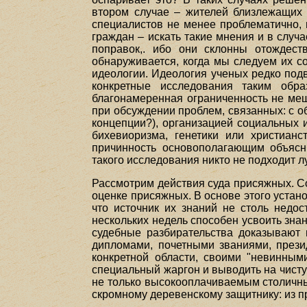
втором случае – жителей близлежащих 
специалистов не менее проблематично,
граждан – искать такие мнения и в случ
поправок,. ибо они склонны отождест
обнаруживается, когда мы следуем их с
идеологии. Идеология ученых редко подв
конкретные исследования таким обр
благонамеренная ограниченность не меш
при обсуждении проблем, связанных: с об
концепции?), организацией социальных 
бихевиоризма, генетики или христиан
причинность основополагающим объясн
такого исследования никто не подходит 
Рассмотрим действия суда присяжных. С
оценке присяжных. В основе этого устан
что источник их знаний не столь недос
нескольких недель способен усвоить зн
судебные разбирательства доказывают 
дипломами, почетными званиями, прези
конкретной области, своими "невинны
специальный жаргон и выводить на чисту
не только высокооплачиваемым столичны
скромному деревенскому защитнику: из п