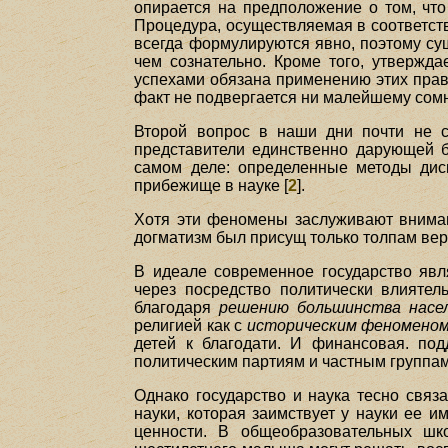
опирается на предположение о том, что
Процедура, осуществляемая в соответств
всегда формулируются явно, поэтому су
чем сознательно. Кроме того, утвержда
успехами обязана применению этих прави
факт не подвергается ни малейшему сом
Второй вопрос в наши дни почти не с
представители единственно дарующей бл
самом деле: определенные методы дис
прибежище в науке [
2
].
Хотя эти феномены заслуживают вниман
догматизм был присущ только толпам вер
В идеале современное государство явл
через посредство политически влияте
благодаря
решению большинства насе
религией как с
историческим феномено
детей к благодати. И финансовая. по
политическим партиям и частным группам. 
Однако государство и наука тесно связ
науки, которая заимствует у науки ее 
ценности. В общеобразовательных шко