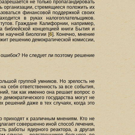
 разрешается не только пропагандировать
ь организации, стремящиеся положить их
льзоваться финансовой поддержкой своих
ходится в руках налогоплательщиков.
итутов. Граждане Калифорнии, например,
а библейской концепцией книги Бытия и
и научной биологии [
6
]. Конечно, мнение
ежит решению демократической комиссии,
х ошибок? Не следует ли поэтому решение
ольшой группой умников. Но зрелость не
 на себя ответственность за все события,
ий, так как именно она решает вопрос о
е демократического государства могут не
 решений даже в тех случаях, когда это
о приходят к различным мнениям. Кто не
едлагает совершенно иной способ лечения,
сть работы ядерного реактора, а другая
ом случае – родственников больного, во