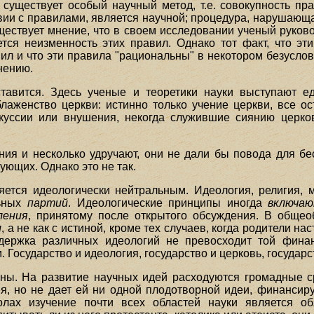
 существует особый научный метод, т.е. совокупность пр
ии с правилами, является научной; процедура, нарушающа
ществует мнение, что в своем исследовании ученый руково
ется неизменность этих правил. Однако тот факт, что эт
л и что эти правила "рациональны" в некотором безуслов
нению.
тавится. Здесь ученые и теоретики науки выступают е
аженство церкви: истинно только учение церкви, все ос
куссии или внушения, некогда служившие сиянию церко
ия и несколько удручают, они не дали бы повода для бе
ующих. Однако это не так.
яется идеологически нейтральным. Идеология, религия,
льных
партий
. Идеологические принципы иногда
включа
ления
, принятому после открытого обсуждения. В общео
м
, а не как с истиной, кроме тех случаев, когда родители 
ддержка различных идеологий не превосходит той финан
Государство и идеология, государство и церковь, государст
аны. На развитие научных идей расходуются громадные ср
имя, но не дает ей ни одной плодотворной идеи, финансир
лах изучение почти всех областей науки является о