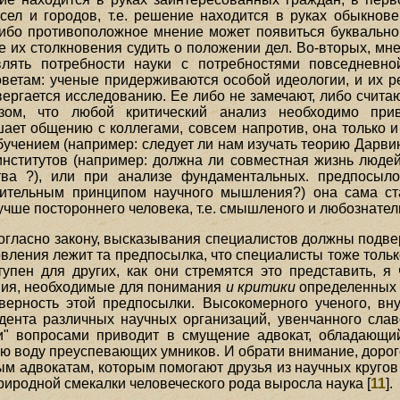
сел и городов, т.е. решение находится в руках обыкно
 ибо противоположное мнение может появиться буквально
ае их столкновения судить о положении дел. Во-вторых, м
влять потребности науки с потребностями повседневн
оветам: ученые придерживаются особой идеологии, и их 
ергается исследованию. Ее либо не замечают, либо счита
азом, что любой критический анализ необходимо при
ает общению с коллегами, совсем напротив, она только 
учением (например: следует ли нам изучать теорию Дарвин
институтов (например: должна ли совместная жизнь людей
ства ?), или при анализе фундаментальных. предпосыло
ительным принципом научного мышления?) она сама ст
лучше постороннего человека, т.е. смышленого и любознате
огласно закону, высказывания специалистов должны подвер
овления лежит та предпосылка, что специалисты тоже тольк
тупен для других, как они стремятся это представить, 
ания, необходимые для понимания
и критики
определенных 
верность этой предпосылки. Высокомерного ученого, в
дента различных научных организаций, увенчанного слав
ми" вопросами приводит в смущение адвокат, обладающи
ю воду преуспевающих умников. И обрати внимание, дорого
м адвокатам, которым помогают друзья из научных кругов 
риродной смекалки человеческого рода выросла наука [
11
].