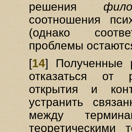
решения
фило
соотношения псих
(однако соот
проблемы остаютс
[
14
] Полученные 
отказаться от р
открытия и кон
устранить связа
между термин
теоретическими 