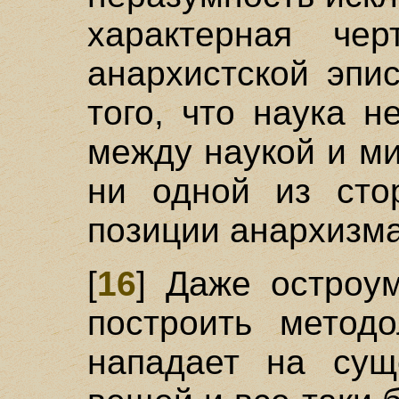
характерная че
анархистской эпи
того, что наука 
между наукой и м
ни одной из стор
позиции анархизма
[
16
] Даже остроу
построить методо
нападает на сущ