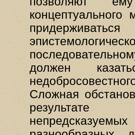
позволяют ем
концептуального 
придерживать
эпистемологичес
последовательном
должен казат
недобросовестног
Сложная обстанов
результате
непредсказуемых
разнообразных д