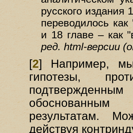
русского издания 
переводилось как 
и 18 главе – как 
ред. html-версии (
[
2
] Например, м
гипотезы, про
подтвержден
обоснованным 
результатам. Мо
действуя контринд