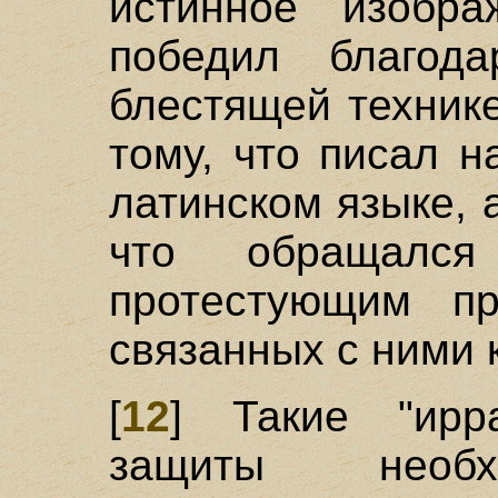
истинное изобра
победил благод
блестящей техник
тому, что писал н
латинском языке, 
что обращалс
протестующим п
связанных с ними 
[
12
] Такие "ирр
защиты необх