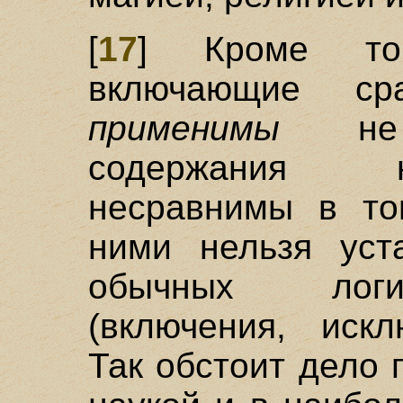
[
17
] Кроме тог
включающие сра
применимы
не в
содержания н
несравнимы в то
ними нельзя уст
обычных логи
(включения, искл
Так обстоит дело