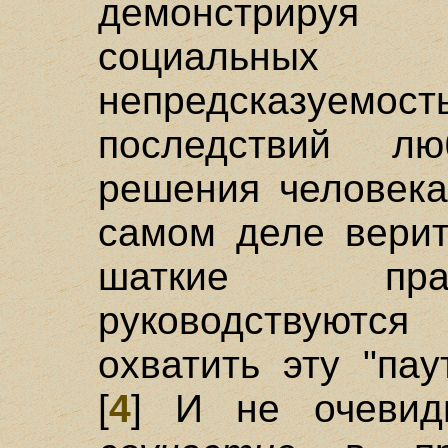
демонстрируя
социальны
непредсказуе
последствий л
решения человека
самом деле верит
шаткие пра
руководствуются 
охватить эту "па
[
4
] И не очевид