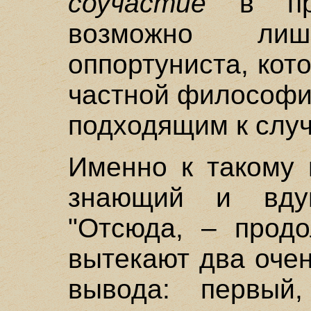
соучастие
в про
возможно ли
оппортуниста, кот
частной философи
подходящим к слу
Именно к такому 
знающий и вдум
"Отсюда, – продо
вытекают два оче
вывода: первый