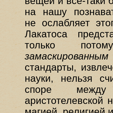
вещей и все-таки 
на нашу познават
не ослабляет это
Лакатоса предст
только потом
замаскированным
стандарты, извле
науки, нельзя сч
споре между
аристотелевской 
магией, религией и 