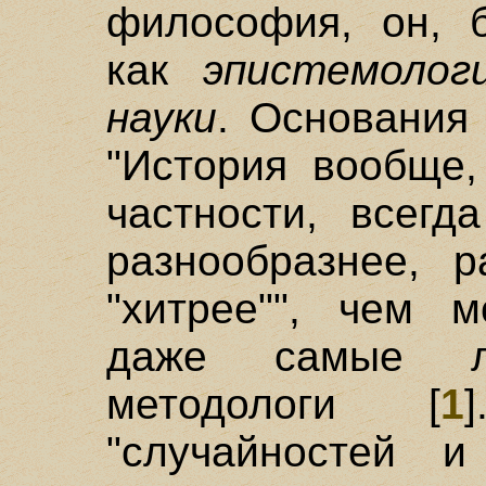
философия, он, б
как
эпистемолог
науки
. Основания 
"История вообще,
частности, всегд
разнообразнее, р
"хитрее"", чем м
даже самые л
методологи [
1
"случайностей и