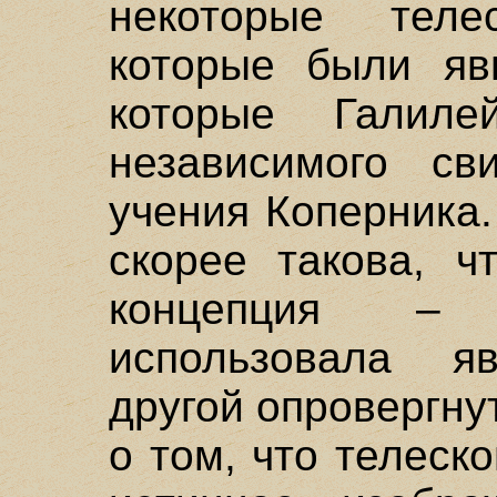
некоторые телес
которые были яв
которые Галил
независимого св
учения Коперника
скорее такова, ч
концепция – 
использовала я
другой опровергну
о том, что телеск