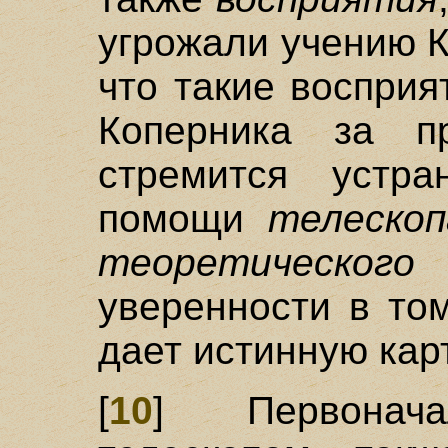
угрожали учению К
что такие восприя
Коперника за п
стремится устра
помощи
телескоп
теоретического
о
уверенности в то
дает истинную кар
[
10
] Первона