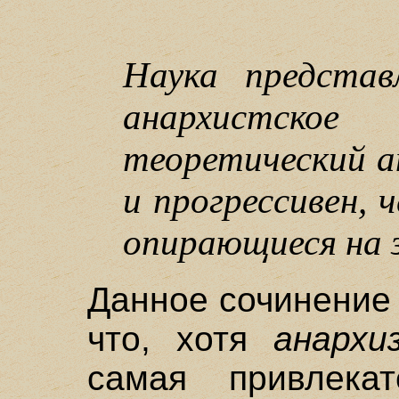
Наука представ
анархистско
теоретический а
и прогрессивен, 
опирающиеся на з
Данное сочинение
что, хотя
анархи
самая привлека