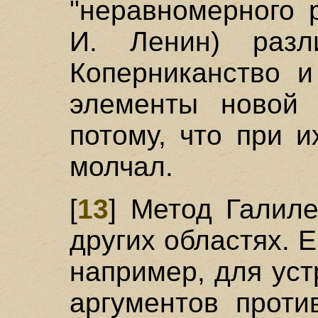
"неравномерного р
И. Ленин) разл
Коперниканство и
элементы новой 
потому, что при 
молчал.
[
13
] Метод Галил
других областях. 
например, для ус
аргументов проти