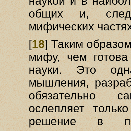
наукой и в наибо
общих и, следо
мифических частях
[
18
] Таким образом
мифу, чем готова
науки. Это од
мышления, разраб
обязательно 
ослепляет только
решение в по