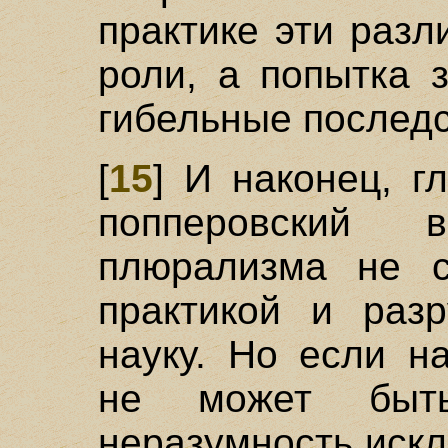
практике эти разл
роли, а попытка 
гибельные последс
[
15
] И наконец, г
попперовский в
плюрализма не с
практикой и раз
науку. Но если н
не может быт
неразумность иск