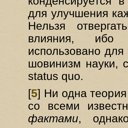
конденсируется в
для улучшения ка
Нельзя отвергат
влияния, ибо
использовано для 
шовинизм науки, 
status quo.
[
5
] Ни одна теория
со всеми извест
фактами
, однак