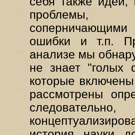
себя также идеи,
проблемы,
соперничающим
ошибки и т.п. П
анализе мы обнар
не знает "голых 
которые включены
рассмотрены опр
следователь
концептуализиров
история науки д