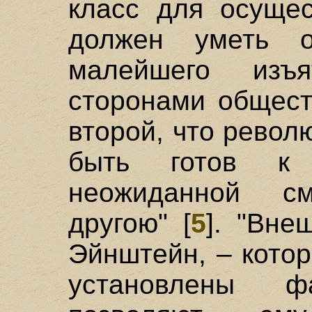
класс для осущес
должен уметь 
малейшего изъ
сторонами общест
второй, что рево
быть готов к
неожиданной 
другою" [
5
]. "Вне
Эйнштейн, – кото
установлены 