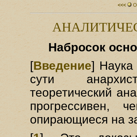
<<<
О
АНАЛИТИЧЕ
Набросок осн
[
Введение
] Наука
сути анархист
теоретический ан
прогрессивен, ч
опирающиеся на за