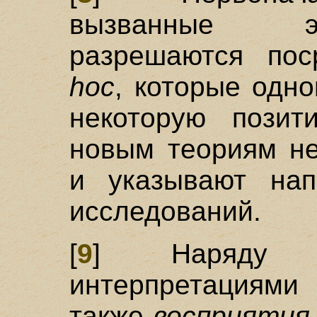
вызванные э
разрешаются по
hoc
, которые одн
некоторую позит
новым теориям н
и указывают нап
исследований.
[
9
] Наряду с
интерпретациям
также
восприятия