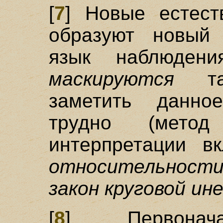
[
7
] Новые естест
образуют новый 
язык наблюден
маскируются
так
заметить данно
трудно (метод
интерпретации в
относительности
закон круговой ин
[
8
] Первонача