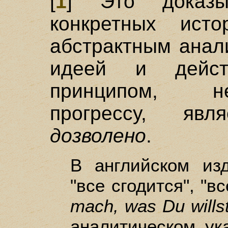
[
1
] Это доказы
конкретных исто
абстрактным анал
идеей и дейст
принципом, н
прогрессу, яв
дозволено
.
В английском и
"все сгодится", "в
mach, was Du wills
аналитическом ук