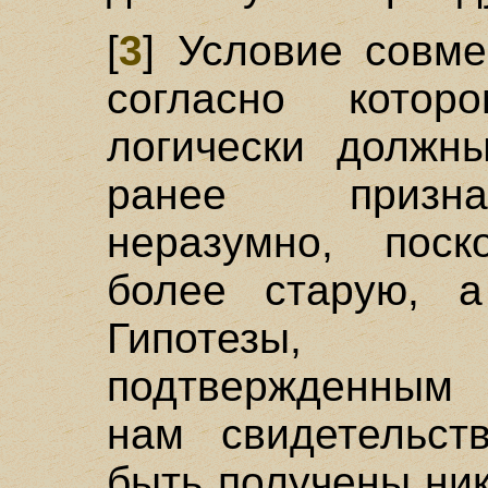
[
3
] Условие совмес
согласно котор
логически должн
ранее приз
неразумно, поск
более старую, 
Гипотезы, 
подтвержденным 
нам свидетельст
быть получены ни