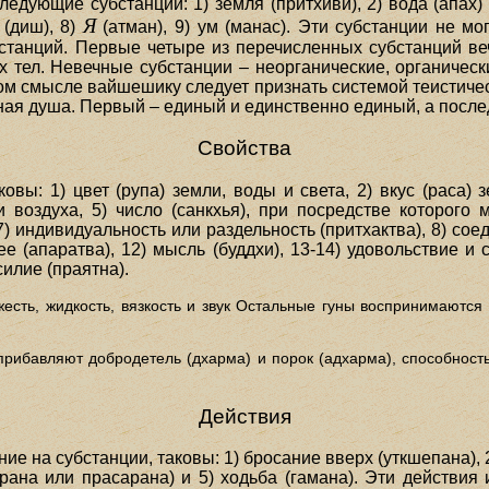
ющие субстанции: 1) земля (притхиви), 2) вода (апах) 3)
Я
 (диш), 8)
(атман), 9) ум (манас). Эти субстанции не мо
бстанций. Первые четыре из перечисленных субстанций 
х тел. Невечные субстанции – неорганические, органическ
ном смысле вайшешику следует признать системой теистичес
ая душа. Первый – единый и единственно единый, а после
Свойства
вы: 1) цвет (рупа) земли, воды и света, 2) вкус (раса) з
и воздуха, 5) число (санкхья), при посредстве которого
) индивидуальность или раздельность (притхактва), 8) соеди
ее (апаратва), 12) мысль (буддхи), 13-14) удовольствие и с
силие (праятна).
яжесть, жидкость, вязкость и звук Остальные гуны воспринимаютс
 прибавляют добродетель (дхарма) и порок (адхарма), способнос
Действия
 на субстанции, таковы: 1) бросание вверх (уткшепана), 2
арана или прасарана) и 5) ходьба (гамана). Эти действи