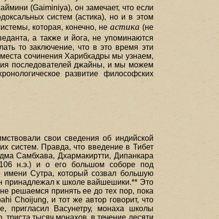
аймини (Gaiminiya), он замечает, что если
оксальных систем (астика), но и в этом
астика
системы, которая, конечно, не
(не
веданта, а также и йога, не упоминаются
ть то заключение, что в это время эти
 места сочинения Харибхадры мы узнаем,
ения последователей джайны, и мы можем
хронологическое развитие философских
аимствовали свои сведения об индийской
их систем. Правда, что введение в Тибет
Падма Самбхава, Дхармакиртти, Дипанкара
106 н.э.) и о его большом соборе под
о имени Сутра, который созвал большую
он принадлежал к школе вайшешики.** Это
 не решаемся принять ее до тех пор, пока
i Choijung, и тот же автор говорит, что
, пригласил Васунетру, монаха школы
, триста тысяч монахов, в течение десяти