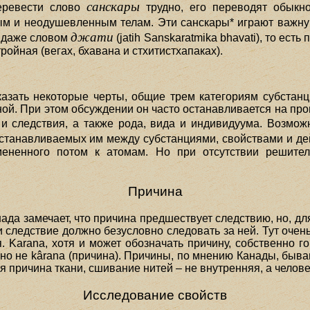
санскары
еревести слово
трудно, его переводят обыкн
 и неодушевленным телам. Эти санскары* играют важную 
джати
 даже словом
(jatih Sanskaratmika bhavati), то ест
ройная (вегах, бхавана и стхитистхапаках).
азать некоторые черты, общие трем категориям субстанци
ной. При этом обсуждении он часто останавливается на п
и следствия, а также рода, вида и индивидуума. Возмож
устанавливаемых им между субстанциями, свойствами и дей
ененного потом к атомам. Но при отсутствии решител
Причина
нада замечает, что причина предшествует следствию, но, дл
следствие должно безусловно следовать за ней. Тут очень
 Karana, хотя и может обозначать причину, собственно го
, но не kârana (причина). Причины, по мнению Канады, быв
я причина ткани, сшивание нитей – не внутренняя, а челове
Исследование свойств