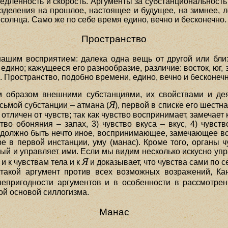
едленность и скорость. Аргументы за субстанциональность
разделения на прошлое, настоящее и будущее, на зимнее,
олнца. Само же по себе время едино, вечно и бесконечно.
Пространство
нашим восприятием: далека одна вещь от другой или близ
едино; кажущееся его разнообразие, различие: восток, юг, 
а. Пространство, подобно времени, едино, вечно и бесконечн
 образом внешними субстанциями, их свойствами и дея
Я
сьмой субстанции – атмана (
), первой в списке его шестн
отличен от чувств; так как чувство воспринимает, замечает
ство обоняния – запах, 3) чувство вкуса – вкус, 4) чувст
то должно быть нечто иное, воспринимающее, замечающее в
 в первой инстанции, уму (манас). Кроме того, органы ч
рый и управляет ими. Если мы видим несколько искусно упр
Я
и к чувствам тела и к
и доказывает, что чувства сами по с
я такой аргумент против всех возможных возражений, Ка
непригодности аргументов и в особенности в рассмотрен
ой основой силлогизма.
Манас