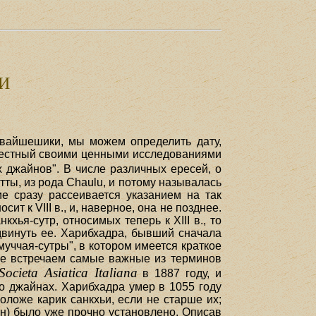
И
 вайшешики, мы можем определить дату,
звестный своими ценными исследованиями
х джайнов". В числе различных ересей, о
тты, из рода Chaulu, и потому называлась
ие сразу рассеивается указанием на так
 к VIII в., и, наверное, она не позднее.
ья-сутр, относимых теперь к XIII в., то
двинуть ее. Харибхадра, бывший сначала
ччая-сутры", в котором имеется краткое
же встречаем самые важные из терминов
Societa Asiatica Italiana
в 1887 году, и
о джайнах. Харибхадра умер в 1055 году
моложе карик санкхьи, если не старше их;
н) было уже прочно установлено. Описав