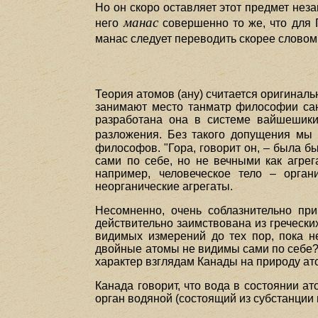
Но он скоро оставляет этот предмет не
манас
него
совершенно то же, что для Г
манас следует переводить скорее слово
Теория атомов (ану) считается оригиналь
занимают место танматр философии санк
разработана она в системе вайшешики
разложения. Без такого допущения м
философов. "Гора, говорит он, – была б
сами по себе, но не вечными как агрег
например, человеческое тело – орган
неорганические агрегаты.
Несомненно, очень соблазнительно при
действительно заимствована из греческ
видимых измерений до тех пор, пока не
двойные атомы не видимы сами по себе? 
характер взглядам Канады на природу ат
Канада говорит, что вода в состоянии ат
орган водяной (состоящий из субстанции 