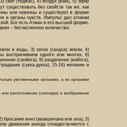
 свет (теджас), 4) воздух (ваю), 5) эфир
гут существовать без свойств так же, как
вечны или невечны и существуют в форме
ие и органы чувств. Импульс дал атомам
кой. Бог есть Атман в его высшей форме.
дних – бесчисленное количество.
емли и воды, 3) запах (гандха) земли, 4)
 мы воспринимаем одного или многих, 6)
нение (санйога), 9) разделение (вийога),
традание (сукха-дукха), 15-16) желание и
я только умственными органами, а не органами
ть или расположение (санскара) и воображение
) бросание вниз (авакшепана или апа), 3)
я или движения иногда отождествляются с