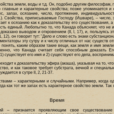
ойства земли, воды и т.д. Он, подобно другим философам,
то главные и характерные свойства; позже упоминается и
ус, запах, осязание, число, протяжение, индивидуальнос
 31). Свойства, приписываемые Господу (Ишваре), – число
гает к осязанию как к доказательству его существования, а 
 есть единый. Любопытно то, что Канада объясняет, что не и
оказано выводом и откровением (II, I, 17), и, пользуясь э
1, 12), он говорит тут: "Дело и слово есть знаки субстанци
ментаторы эту сутру и к числу отличных от нас существ от
понять, каким образом такие вещи, как земля и имя земли
мненно, что Канада считает себя способным доказать Е
1) существует его имя и 2) существуют его дела, восприни
ходит к доказательству эфира (акаша), указывая на то, ч
тво, и как таковое требует субстрата, вечной и специаль
дается в сутре II, 2, 21-37.
твами – характерными и случайными. Например, когда од
да как тот же запах есть характерное свойство земли. Так 
Время
й – признается проявляющим свое существование т