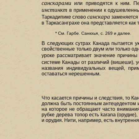
санскарами
или приводятся к ним. П
инстинкт
в применении к одушевленным
санскара
Таркадипике слово
заменяется
в Таркасанграхе она представляется как т
* См. Гарбе. Санкхья, с. 269 и далее.
В следующих сутрах Канада пытается ук
свойственные только двум или только од
уроке рассматривает значение причины 
системе Канады от различий (вишеши), 
названия индивидуальных вещей, прим
оставаться нерешенным.
Что касается причины и следствия, то Ка
должна быть постоянным антецедентом и 
на которое не обращают часто внимания.
рубке дерева топор есть karana (орудие)
и орудия. Нити, например, есть внутрення