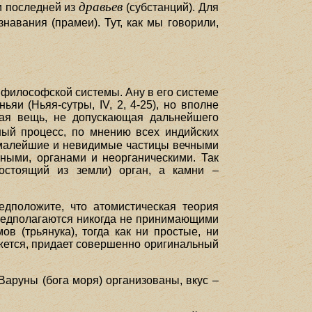
дравьев
и последней из
(субстанций). Для
навания (прамеи). Тут, как мы говорили,
о философской системы. Ану в его системе
и (Ньяя-сутры, IV, 2, 4-25), но вполне
шая вещь, не допускающая дальнейшего
ый процесс, по мнению всех индийских
ти малейшие и невидимые частицы вечными
нными, органами и неорганическими. Так
состоящий из земли) орган, а камни –
едположите, что атомистическая теория
предполагаются никогда не принимающими
в (трьянука), тогда как ни простые, ни
ажется, придает совершенно оригинальный
 Варуны (бога моря) организованы, вкус –