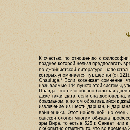
К счастью, по отношению к философии 
позднее которой нельзя предполагать в
по джайнистской литературе, напечатал
которых упоминается тут, шестая (ст. 12
Chauluga.* Если возникает сомнение, ч
называемые 144 пункта этой системы, упо
Правда, это не особенно большая древно
даже такая дата, если она достоверна,
брахманом, а потом обратившийся к джа
извлечение из шести даршан, и даршан
вайшешики. Этот небольшой, но очень
санскритология многим обязана професс
эры Вира, то есть в 525 г. Санват, или 
любопытно отметить то, что во времена