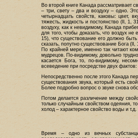
Во второй книге Канада рассматривает св
– три, свету – два и воздуху – одно. Э
четырнадцать свойств, каковы: цвет, вк
тяжесть, жидкость и постоянство (II, 1,
воздуху, как к невидимому, Канада прибе
для того, чтобы доказать, что воздух не
15), что существование его должно быть д
сказать, попутно существование Бога (II, 
По крайней мере, именно так читают ком
мудрецов. По-видимому, довольно трудно 
касается Бога, то, по-видимому, несо
всеведение при посредстве двух фактов: 
Непосредственно после этого Канада пере
существования звука, который есть свойс
Более подробно вопрос о звуке снова обсуж
Потом делается различение между свойс
только случайным свойством одеяния, тог
холод – характерное свойство воды и т.д.
Время – одно из вечных субстанци