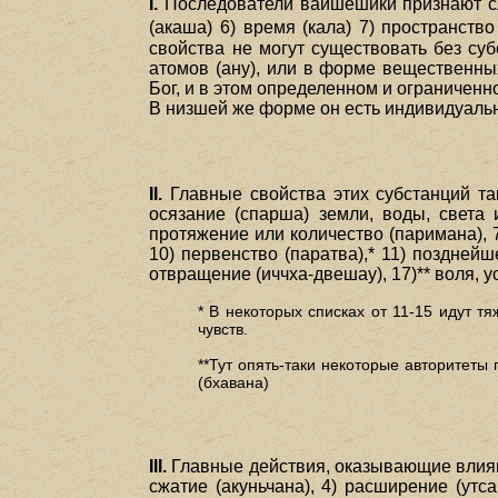
I.
Последователи вайшешики признают следу
(акаша) 6) время (кала) 7) пространство
свойства не могут существовать без су
атомов (ану), или в форме вещественны
Бог, и в этом определенном и ограничен
В низшей же форме он есть индивидуальн
II.
Главные свойства этих субстанций тако
осязание (спарша) земли, воды, света 
протяжение или количество (паримана), 7
10) первенство (паратва),* 11) позднейш
отвращение (иччха-двешау), 17)** воля, у
* В некоторых списках от 11-15 идут т
чувств.
**Тут опять-таки некоторые авторитеты
(бхавана)
III.
Главные действия, оказывающие влияние
сжатие (акуньчана), 4) расширение (утс