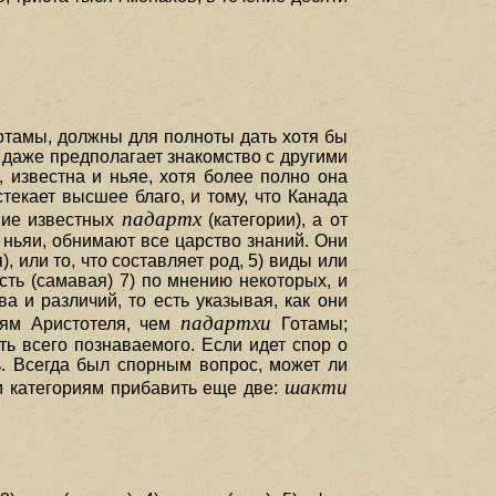
отамы, должны для полноты дать хотя бы
 даже предполагает знакомство с другими
 известна и ньяе, хотя более полно она
текает высшее благо, и тому, что Канада
падартх
ание известных
(категории), а от
 ньяи, обнимают все царство знаний. Они
), или то, что составляет род, 5) виды или
сть (самавая) 7) по мнению некоторых, и
а и различий, то есть указывая, как они
падартхи
иям Аристотеля, чем
Готамы;
ть всего познаваемого. Если идет спор о
ть. Всегда был спорным вопрос, может ли
шакти
м категориям прибавить еще две: