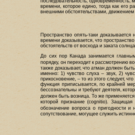
последовательность, одновременность, м
времени, которое едино, тогда как его 
внешними обстоятельствами, движением с
Пространство опять-таки доказывается 
времени доказывается, что пространство 
обстоятельств от восхода и заката солнц
До сих пор Канада занимается главным
порядку, он переходит к рассмотрению во
также доказывает, что атман должен быть 
именно: 1) чувство слуха – звук, 2) чув
прикосновение, – то из этого следует, ч
функция приписывается, по крайней мере
бессознательны и требуют деятеля, кото
должен быть возница. То же применяется 
которой признание (cognitio). Защища
обозначение вопроса о пригодности и 
сопутствование, могущее служить истинн