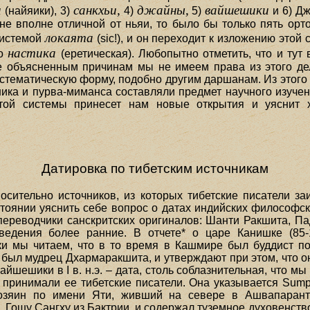
и
санкхьи,
джайны,
вайшешики
(найяики), 3)
4)
5)
и 6) Дж
е вполне отличной от ньяи, то было бы только пять ортод
локаята
системой
(sic!), и он переходит к изложению этой 
настика
но
(еретическая). Любопытно отметить, что и тут 
 объясненным причинам мы не имеем права из этого дела
тематическую форму, подобно другим даршанам. Из этого
шешика и пурва-миманса составляли предмет научного изуч
этой системы принесет нам новые открытия и уяснит 
Датировка по тибетским источникам
осительно источников, из которых тибетские писатели з
стоянии уяснить себе вопрос о датах индийских философск
о переводчики санскритских оригиналов: Шанти Ракшита, 
едения более ранние. В отчете* о царе Канишке (85-
и мы читаем, что в то время в Кашмире был буддист п
й был мудрец Дхармаракшита, и утверждают при этом, что 
ешики в I в. н.э. – дата, столь соблазнительная, что мы
 принимали ее тибетские писатели. Она указывается Sumpah
озяин по имени Яти, живший на севере в Ашвапаранте
, Гошу Сангху из Бактрии, и содержал туземное духовенство