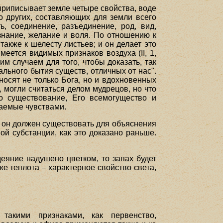
 приписывает земле четыре свойства, воде
 о других, составляющих для земли всего
ть, соединение, разъединение, род, вид,
, знание, желание и воля. По отношению к
также к шелесту листьев; и он делает это
меется видимых признаков воздуха (II, 1,
тим случаем для того, чтобы доказать, так
онального бытия существ, отличных от нас".
носят не только Бога, но и вдохновенных
, могли считаться делом мудрецов, но что
го существование, Его всемогущество и
маемые чувствами.
то он должен существовать для объяснения
ной субстанции, как это доказано раньше.
еяние надушено цветком, то запах будет
же теплота – характерное свойство света,
акими признаками, как первенство,