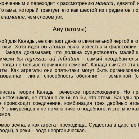
манаса,
законченным и переходит к рассмотрению
девятой 
отамы, который трактует его как шестой из предметов поз
внимание,
ум.
м
чем словом
Ану (атомы)
ной для Канады, ее считают даже отличительной чертой ег
хьи. Хотя идея об атомах была известна и философии нья
. Канада доказывает, что должна существовать малей
regressus ad infinitum
ы имели бы
– самый неодобрительн
ы тогда не больше горчичного семени". Канада считает э
аты. Как агрегаты они опять-таки могут быть организова
изованная глина, способность обоняния – земляной (
писать теории Канады греческое происхождение. Но пр
их источников, не странно ли было бы, что атомы Канады 
 происходит соединение, комбинация трех двойных атомо
У эпикурейцев я не помню ничего подобного, и это, мне к
омов.
омов вечна, а как агрегат преходяща. Существа в царстве
воды), а реки – вода неорганическая.