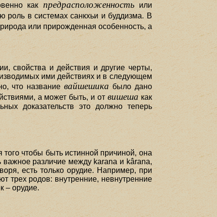
предрасположенность
овенно как
или
роль в системах санкхьи и буддизма. В
ь природа или прирожденная особенность, а
и, свойства и действия и другие черты,
роизводимых ими действиях и в следующем
вайшешика
но, что название
было дано
вишеша
ствиями, а может быть, и от
как
ьных доказательств это должно теперь
я того чтобы быть истинной причиной, она
 важное различие между karana и kârana,
воря, есть только орудие. Например, при
ают трех родов: внутренние, невнутренние
к – орудие.