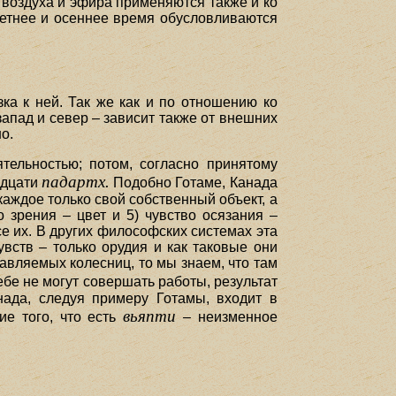
 воздуха и эфира применяются также и ко
 летнее и осеннее время обусловливаются
ка к ней. Так же как и по отношению ко
запад и север – зависит также от внешних
о.
тельностью; потом, согласно принятому
падартх.
адцати
Подобно Готаме, Канада
 каждое только свой собственный объект, а
во зрения – цвет и 5) чувство осязания –
се их. В других философских системах эта
увств – только орудия и как таковые они
авляемых колесниц, то мы знаем, что там
ебе не могут совершать работы, результат
нада, следуя примеру Готамы, входит в
вьяпти
ие того, что есть
– неизменное