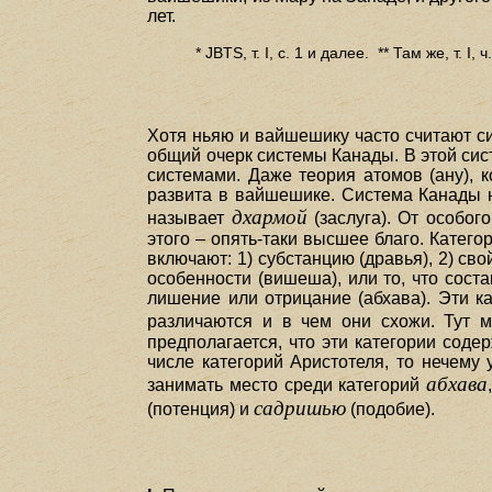
лет.
* JBTS, т. I, с. 1 и далее. ** Там же, т. I, ч.
Хотя ньяю и вайшешику часто считают с
общий очерк системы Канады. В этой сис
системами. Даже теория атомов (ану), 
развита в вайшешике. Система Канады на
дхармой
называет
(заслуга). От особог
этого – опять-таки высшее благо. Катег
включают: 1) субстанцию (дравья), 2) свой
особенности (вишеша), или то, что сост
лишение или отрицание (абхава). Эти ка
различаются и в чем они схожи. Тут 
предполагается, что эти категории соде
числе категорий Аристотеля, то нечему 
абхава
занимать место среди категорий
садришью
(потенция) и
(подобие).