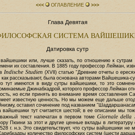
<<<
ОГЛАВЛЕHИЕ
>>>
Глава Девятая
ФИЛОСОФСКАЯ СИСТЕМА ВАЙШЕШИК
Датировка сутр
вайшешики или, лучше сказать, по отношению к сутрам
ремени их составления. В 1885 году профессор Лейман, и
Indische Studien
 в
(XVII) статью "Древние отчеты о ереся
1), как рассказывают, была основана авторами Вайшешика-су
то тут имеются в виду сутры вайшешики, то это сомнен
минаемые Джинабхадрой, которого профессор Лейман относит
сть, но если принять во внимание время составления Санкх
 имеет известную ценность. Но мы можем еще дальше ото
йнизму, оставил сочинение под названием "Шаддаршанасаму
а вайшешики тут считается шестой; в ее описании мы то
Giornale della 
 важный текст напечатан в первом томе
ору Пюини за этот и другие ценные вклады в литературу 
в 528 г. н.э. Это свидетельствует, что сутры вайшешики не 
 Харибхадры количество философских систем (шести дарша