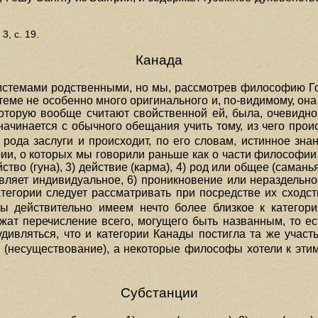
 3, с. 19.
Канада
истемами родственными, но мы, рассмотрев философию Г
теме не особенно много оригинального и, по-видимому, она
которую вообще считают свойственной ей, была, очевидно,
чинается с обычного обещания учить тому, из чего проис
о рода заслуги и происходит, по его словам, истинное зн
ории, о которых мы говорили раньше как о части философии
ство (гуна), 3) действие (карма), 4) род или общее (саманья
авляет индивидуальное, 6) проникновение или нераздельно
тегории следует рассматривать при посредстве их сходств
мы действительно имеем нечто более близкое к категор
ржат перечисление всего, могущего быть названным, то ес
удивляться, что и категории Канады постигла та же учас
, (несуществование), а некоторые философы хотели к эти
Субстанции