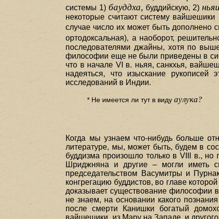
бауддха,
нья
системы 1)
буддийскую, 2)
некоторые считают систему вайшешики н
случае число их может быть дополнено 
ортодоксальная), а наоборот, решитель
последователями джайны, хотя по выше
философии еще не были приведены в сис
что в начале VI в. ньяя, санкхья, вай
надеяться, что изыскание рукописей 
исследований в Индии.
аулука?
* Не имеется ли тут в виду
Когда мы узнаем что-нибудь больше отн
литературе, мы, может быть, будем в со
буддизма произошло только в VIII в., н
Шриджняна и другие – могли иметь св
председательством Васумитры и Пурнак
конгрегацию буддистов, во главе которо
доказывает существование философии вайш
не знаем, на основании какого познания
после смерти Канишки богатый домох
вайшешики, из Мару на Западе, и другого