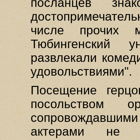
посланцев зна
достопримечатель
числе прочих м
Тюбингенский у
развлекали комед
удовольствиями".
Посещение герцог
посольством 
сопровождавши
актерами не 