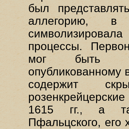
был представлят
аллегорию, в 
символизиров
процессы. Перво
мог быть тож
опубликованному в
содержит ск
розенкрейцерск
1615 гг., а т
Пфальцского, его 