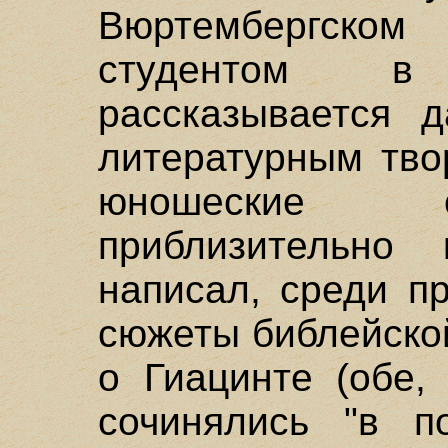
Вюртембергском 
студентом в
рассказывается д
литературным тво
юношеские о
приблизительно
написал, среди п
сюжеты библейско
о Гиацинте (обе,
сочинялись "в п