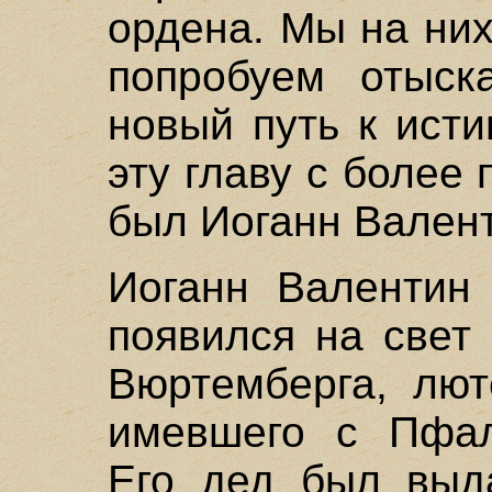
ордена. Мы на них
попробуем отыск
новый путь к ист
эту главу с более 
был Иоганн Вален
Иоганн Валентин 
появился на свет 
Вюртемберга, лют
имевшего с Пфал
Его дед был выд