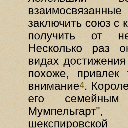
взаимосвязанны
заключить союз с 
получить от н
Несколько раз 
видах достижения
похоже, привлек
внимание
. Корол
4
его семейным
Мумпельгарт"
шекспировской 