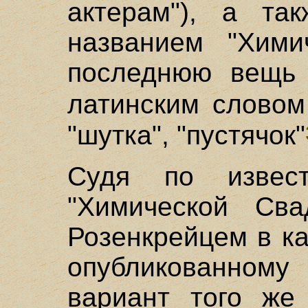
актерам"), а та
названием "Хими
последнюю вещь 
латинским слово
"шутка", "пустячок"
Судя по извес
"Химической Сва
Розенкрейцем в ка
опубликованном
вариант того же