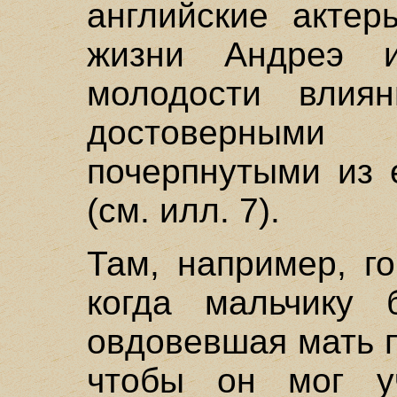
английские актер
жизни Андреэ 
молодости влия
достоверны
почерпнутыми из 
(см. илл. 7).
Там, например, го
когда мальчику 
овдовевшая мать п
чтобы он мог у