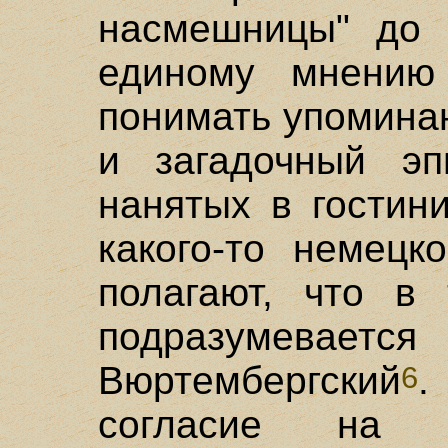
насмешницы" до 
единому мнению
понимать упомина
и загадочный эп
нанятых в гостин
какого-то немецко
полагают, что в
подразумев
Вюртембергский
6
согласие на п