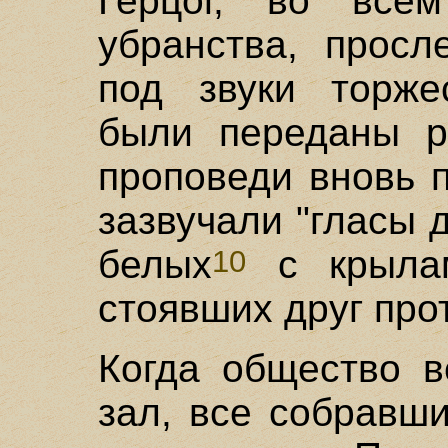
Герцог, во всем
убранства, просл
под звуки торже
были переданы р
проповеди вновь 
зазвучали "гласы 
белых
с крылам
10
стоявших друг про
Когда общество в
зал, все собравш