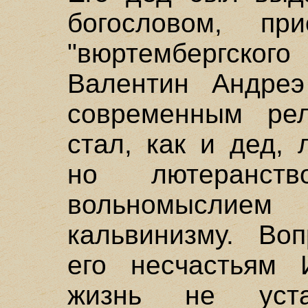
богословом, пр
"вюртембергско
Валентин Андреэ
современным рел
стал, как и дед,
но лютеранст
вольномыслие
кальвинизму. Во
его несчастьям 
жизнь не уст