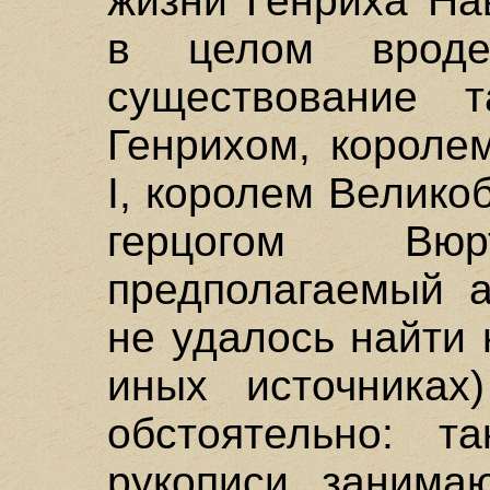
жизни Генриха На
в целом вроде
существование 
Генрихом, короле
I, королем Велико
герцогом Вюр
предполагаемый а
не удалось найти 
иных источниках
обстоятельно: та
рукописи занима