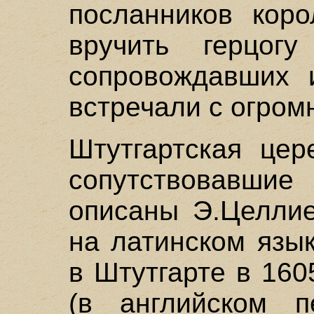
посланников коро
вручить герцог
сопровождавших и
встречали с огром
Штутгартская цер
сопутствовавш
описаны Э.Целлие
на латинском язы
в Штутгарте в 160
(в английском п