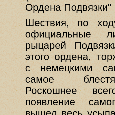
Ордена Подвязки"
Шествия, по ход
официальные ли
рыцарей Подвязк
этого ордена, то
с немецкими сан
самое блестя
Роскошнее все
появление само
вышел весь усыпа