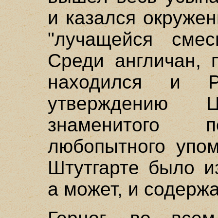
и казался окруже
"лучащейся смес
Среди англичан, 
находился и Р
утверждению Ц
знаменитого п
любопытного упом
Штутгарте было и
а может, и содерж