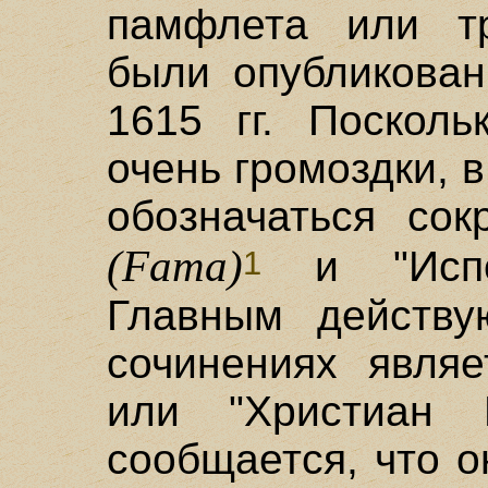
памфлета или тр
были опубликован
1615 гг. Посколь
очень громоздки, 
обозначаться сок
(Fama)
и "Испо
1
Главным действ
сочинениях являе
или "Христиан 
сообщается, что о