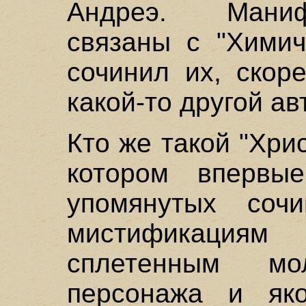
Андреэ. Маниф
связаны с "Химич
сочинил их, скор
какой-то другой ав
Кто же такой "Хри
котором впервы
упомянутых соч
мистификаци
сплетенным мо
персонажа и як