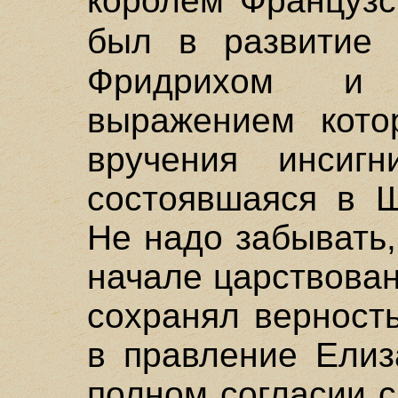
королем Французс
был в развити
Фридрихом и 
выражением кото
вручения инсигн
состоявшаяся в Ш
Не надо забывать,
начале царствован
сохранял верност
в правление Елиз
полном согласии 