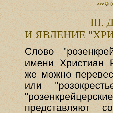
<<<
О
III.
И ЯВЛЕНИЕ "ХР
Слово "розенкре
имени Христиан 
же можно перевес
или "розокрест
"розенкрейце
представляют с