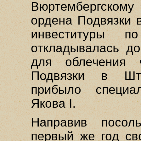
Вюртембергско
ордена Подвязки в
инвеституры п
откладывалась до
для облечения 
Подвязки в Шту
прибыло специа
Якова I.
Направив посол
первый же год св