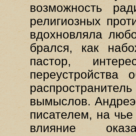
возможность рад
религиозных прот
вдохновляла любо
брался, как наб
пастор, интере
переустройства 
распространител
вымыслов. Андре
писателем, на чь
влияние оказ