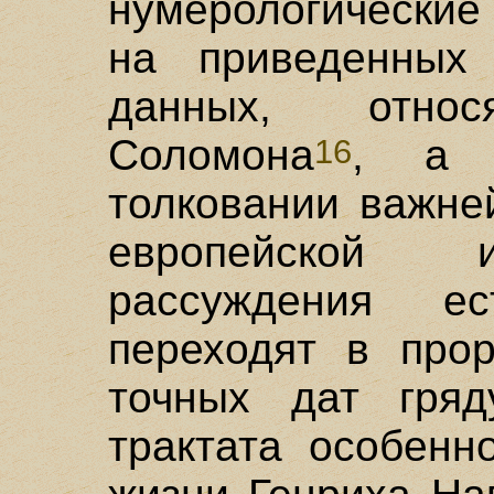
нумерологические
на приведенных
данных, отно
Соломона
, а 
16
толковании важне
европейской 
рассуждения ес
переходят в прор
точных дат гряд
трактата особенн