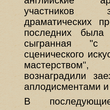
английские а
участников з
драматических пр
последних была 
сыгранная "с
сценического иску
мастерством"
вознаградили зае
аплодисментами 
В последующи