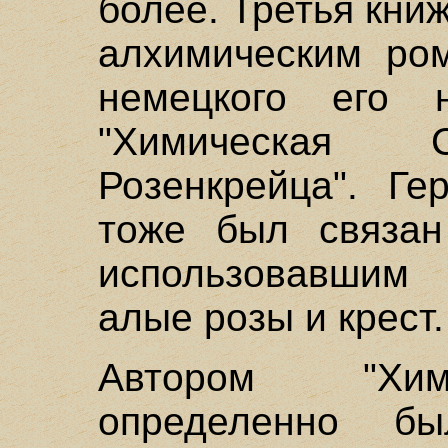
более. Третья кни
алхимическим ро
немецкого его н
"Химическая 
Розенкрейца". Ге
тоже был связан
использовавшим 
алые розы и крест.
Автором "Хим
определенно б