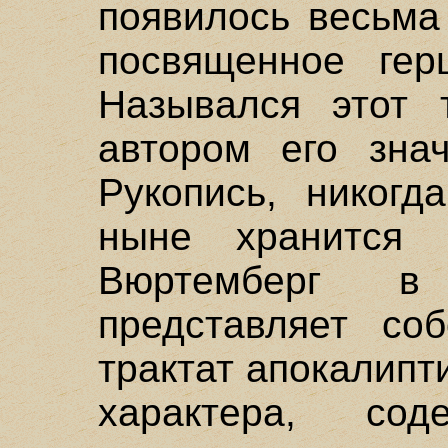
появилось весьма
посвященное герц
Назывался этот 
автором его зна
Рукопись, никогд
ныне хранится 
Вюртемберг в 
представляет со
трактат апокалипт
характера, сод