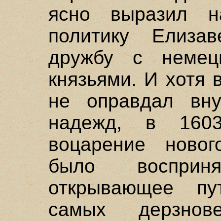
ясно выразил н
политику Елиза
дружбу с немецк
князьями. И хотя
не оправдал вн
надежд, в 160
воцарение новог
было восприн
открывающее пу
самых дерзнов