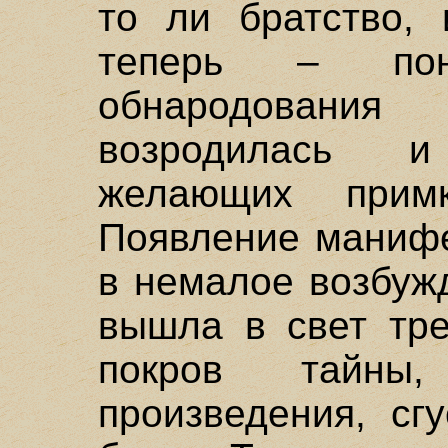
то ли братство, 
теперь – пон
обнародован
возродилась 
желающих прим
Появление манифе
в немалое возбужд
вышла в свет тре
покров тайны
произведения, сг