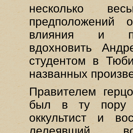
несколько вес
предположений 
влияния и пр
вдохновить Андр
студентом в Тюби
названных произв
Правителем герцо
был в ту пору 
оккультист и во
лелеявший 