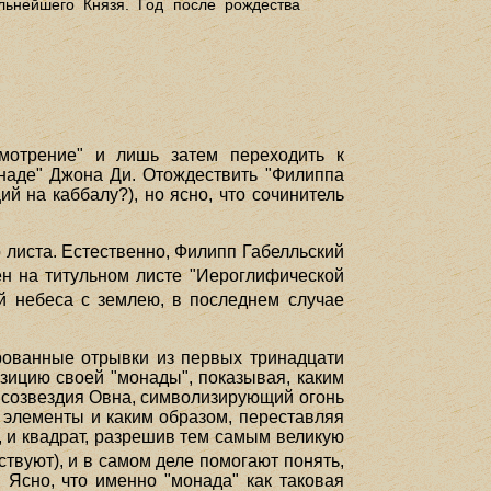
льнейшего Князя. Год после рождества
смотрение" и лишь затем переходить к
онаде" Джона Ди. Отождествить "Филиппа
й на каббалу?), но ясно, что сочинитель
 листа. Естественно, Филипп Габелльский
ен на титульном листе "Иероглифической
 небеса с землею, в последнем случае
ированные отрывки из первых тринадцати
зицию своей "монады", показывая, каким
к созвездия Овна, символизирующий огонь
 элементы и каким образом, переставляя
к, и квадрат, разрешив тем самым великую
ствуют), и в самом деле помогают понять,
 Ясно, что именно "монада" как таковая