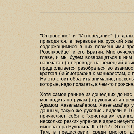
"Откровение" и "Исповедание" (в дал
приводятся, в переводе на русский язы
содержащимися в них пламенными пров
Розенкрейце" и его Братии. Многочисл
главе, и мы будем возвращаться к ним 
напечатан (в переводе на немецкий язык
предполагается разобраться во взаимо
краткая библиография к манифестам, с 
На это стоит обратить внимание, поско
которые, надо полагать, в чем-то прояс
Хотя самое раннее из дошедших до нас п
мог ходить по рукам (в рукописи) и преж
Адамом Хазельмайером. Хазельмайер утв
данным, такую же рукопись видели в 16
причисляет себя к "христианам еванге
несколько резких упреков в адрес иезуи
императора Рудольфа II в 1612 г. Этот "
Там, в предисловии, среди многого д