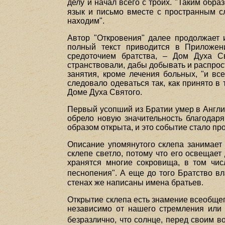
делу и начал всего с троих. "Таким обр
язык и письмо вместе с пространным с
находим".
Автор "Откровения" далее продолжает 
полный текст приводится в Приложени
средоточием братства, – Дом Духа С
странствовали, дабы добывать и распрос
занятия, кроме лечения больных, "и вс
следовало одеваться так, как принято в 
Доме Духа Святого.
Первый усопший из Братии умер в Англи
обрело новую значительность благодаря
образом открыта, и это событие стало пр
Описание упомянутого склепа занимает 
склепе светло, потому что его освещае
хранятся многие сокровища, в том чис
песнопения". А еще до того Братство в
стенах же написаны имена братьев.
Открытие склепа есть знамение всеобщего
независимо от нашего стремления или 
безразлично, что солнце, перед своим в