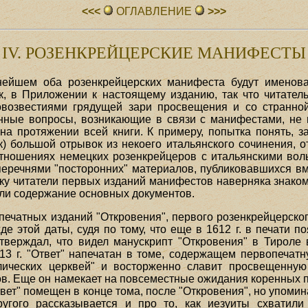
<<<
ОГЛАВЛЕHИЕ
>>>
IV. РОЗЕНКРЕЙЦЕРСКИЕ МАНИФЕСТЫ
ьнейшем оба розенкрейцерских манифеста будут именов
к, в Приложении к настоящему изданию, так что читател
озвестиями грядущей зари просвещения и со странной
енные вопросы, возникающие в связи с манифестами, не 
на протяжении всей книги. К примеру, попытка понять, 
) большой отрывок из некоего итальянского сочинения, о
отношениях немецких розенкрейцеров с итальянскими во
перечнями "посторонних" материалов, публиковавшихся вм
льку читатели первых изданий манифестов наверняка знако
няли содержание основных документов.
ечатных изданий "Откровения", первого розенкрейцерског
де этой даты, судя по тому, что еще в 1612 г. в печати 
ерждал, что видел манускрипт "Откровения" в Тироле в
13 г. "Ответ" напечатан в томе, содержащем первопечат
лических церквей" и восторженно славит просвещенную
тов. Еще он намекает на повсеместные ожидания коренных
Ответ" помещен в конце тома, после "Откровения", но упоми
ругого рассказывается и про то, как иезуиты схватили