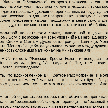
 "Филиппа Габелльского", которого привлекал и сам та
щенные фигуры – треугольник, круг и квадрат, а также кре
 – даже в пассажах, дословно переписанных из труда Ди, 
онада неожиданно для нас превращается в звезду, а "иер
добное толкование находит поддержку в книге самого Д
звезду, которое можно понять как заключительный обобщ
 молитвой на латинском языке, написанной в духе гл
ому Богу, с возложением всех упований на Него, Единого
ном Своим и Святым Духом есть Троица в Единице. Мол
анта "Монады" еще более усиливает сходство между душевн
ченность сложными магико-научными изысканиями.
Р.К.", то есть "Филемон Креста Розы", и вслед за н
йцерскому манифесту, "Исповеданию". Под этим предис
чинается "Исповедание".
ь, что вдохновленное Ди "Краткое Рассмотрение" и мол
я его неотъемлемой частью – эти тексты как будто бы д
ским движением, есть не что иное, как философия Джо
нить об одной старой теории, ныне обычно не принимаем
ачения "розенкрейцер", следует переводить не "розовый кр
ком смысле: росу алхимики считали растворителем золота, 