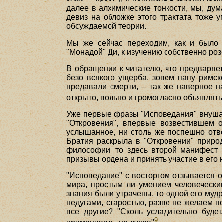
далее в алхимические тонкости, мы, дум
девиз на обложке этого трактата тоже 
обсуждаемой теории.
Мы же сейчас переходим, как и было з
"Монадой" Ди, к изучению собственно роз
В обращении к читателю, что предваряет
безо всякого ущерба, зовем папу римск
предавали смерти, – так же наверное на
открыто, вольно и громогласно объявлят
Уже первые фразы "Исповедания" внушаю
"Откровения", впервые возвестившем о
услышанное, ни столь же поспешно отвер
Братия раскрыла в "Откровении" природ
философии, то здесь второй манифест 
призывы ордена и принять участие в его 
"Исповедание" с восторгом отзывается о
мира, простым ли умением человечески
знания были утрачены, то одной его муд
недугами, старостью, разве не желаем по
все другие? "Сколь усладительно буде
9