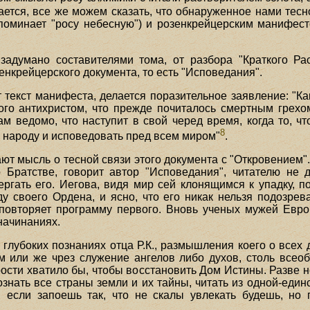
ается, все же можем сказать, что обнаруженное нами тесн
упоминает "росу небесную") и розенкрейцерским манифе
адумано составителями тома, от разбора "Краткого Расс
енкрейцерского документа, то есть "Исповедания".
 текст манифеста, делается поразительное заявление: "К
ого антихристом, что прежде почиталось смертным грехо
м ведомо, что наступит в свой черед время, когда то, ч
8
ь народу и исповедовать пред всем миром"
.
т мысль о тесной связи этого документа с "Откровением".
 Братстве, говорит автор "Исповедания", читателю не
гать его. Иегова, видя мир сей клонящимся к упадку, по
у своего Ордена, и ясно, что его никак нельзя подозре
повторяет программу первого. Вновь ученых мужей Евро
начинаниях.
 глубоких познаниях отца Р.К., размышления коего о всех
м или же чрез служение ангелов либо духов, столь всео
рости хватило бы, чтобы восстановить Дом Истины. Разве 
знать все страны земли и их тайны, читать из одной-един
т, если запоешь так, что не скалы увлекать будешь, но