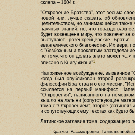
склепа – 1604 г.
"Откровение Братства", этот весьма свое
новой или, лучше сказать, об обновле
целительством, но занимающейся также ч
научных знаний, но, что гораздо важне
будет возвещена миру, что повлечет за
выступают розенкрейцерские Братья.
евангелического благочестия. Их вера,
с "безбожным и проклятым златоделанием
не тому, что он делать злато может <...
3
вписано в Книгу жизни"
.
Напряженное возбуждение, вызванное "О
когда был опубликован второй розенкр
философии Братства и о его миссии. "Исп
ссылается на первый манифест. Напеч
"Откровения", написанного на немецком
вышло на латыни (сопутствующие матери
тома с "Откровением", второе (латинояз
и сопутствующих ему текстах как будто 
Латинское заглавие тома, содержащего 
Краткое Рассмотрение Таинственнейш