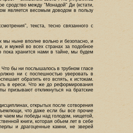
ое сродство между "Монадой" Ди (кстати,
стом является весомым доводом в пользу
мотрения", текста, тесно связанного с
ак мы ныне вполне вольно и безопасно, и
м, и мужей во всех странах за подобное
то пока хранится нами в тайне, мы будем
 Что бы ни послышалось в трубном гласе
 должно ни с поспешностью уверовать в
спешает обратить его вспять, к истокам.
вать в ереси. Что же до реформирования
пы призывают откликнуться на братские
 дисциплинах, открытых после сотворения
бъемлющи, что даже если бы все прочие
не чаем мы победы над голодом, нищетой,
ственной книги, которая объем лет в себе
 перлы и драгоценные камни, не зверей