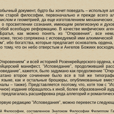
обычный документ, будто бы хочет поведать – используя а
нии старой философии, первоначально и прежде всего а
ислом и геометрией, да еще изготовлением механических д
е, о просветлении сознания, имеющем религиозную и дух
 собой всеобщую реформацию. В качестве мифических аге
 Братья, как можно понять из "Откровения", все нем
 похоже, тесно сопряжена с исповедуемой ими алхимическо
", ибо богатства, которые предлагает основатель ордена, 
> но тому, что он небо отверстым и Ангелов Божиих восхо
ткровением" и всей историей Розенкрейцерского ордена, 
ейцерский манифест, "Исповедание", продолживший рас
оведание", кажется, было задумано как продолжение "Откр
атано второе сочинение было все в той же типограф
 языке, как и остальные брошюры, опубликованные вмес
алы – также). Представляется поэтому, что, хотя том с "
ычное) издание обращалось к иной, более образованной ауд
бы предлагалась расшифровка ряда аллегорий и романтическ
первую редакцию "Исповедания", можно перевести следую
ей Философии, составленное Знатоком Философии Филиппом Га