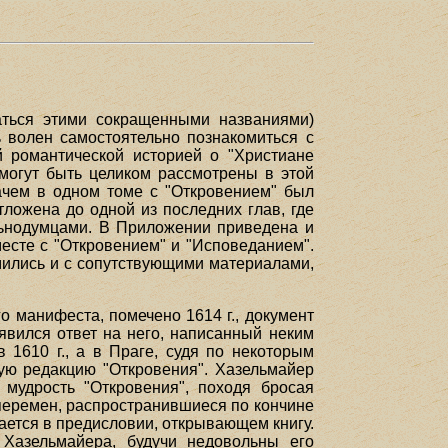
аться этими сокращенными названиями)
ь волен самостоятельно познакомиться с
 романтической историей о "Христиане
могут быть целиком рассмотрены в этой
зачем в одном томе с "Откровением" был
тложена до одной из последних глав, где
льнодумцами. В Приложении приведена и
есте с "Откровением" и "Исповеданием".
мились и с сопутствующими материалами,
о манифеста, помечено 1614 г., документ
появился ответ на него, написанный неким
 1610 г., а в Праге, судя по некоторым
ную редакцию "Откровения". Хазельмайер
 мудрость "Откровения", походя бросая
 перемен, распространившиеся по кончине
нается в предисловии, открывающем книгу.
 Хазельмайера, будучи недовольны его