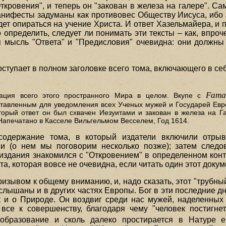
ткровения", и теперь он "закован в железа на галере". С
анифесты задуманы как противовес Обществу Иисуса, ибо зо
дет опираться на учение Христа. И ответ Хазельмайера, и
 определить, следует ли понимать эти тексты – как, впроч
я мысль "Ответа" и "Предисловия" очевидна: они должн
ступает в полном заголовке всего тома, включающего в себ
Fama 
ция всего этого пространного Мира в целом. Вкупе с
ставленным для уведомления всех Ученых мужей и Государей Евро
торый ответ он был схвачен Иезуитами и закован в железа на Г
апечатано в Касселе Вильгельмом Весселем, Год 1614.
содержание тома, в который издатели включили отрыв
 (о нем мы поговорим несколько позже); затем следов
 издания знакомился с "Откровением" в определенном конт
, которая вовсе не очевидна, если читать один этот докум
изывом к общему вниманию, и, надо сказать, этот "трубный
 услышаны и в других частях Европы. Бог в эти последние 
 и о Природе. Он воздвиг среди нас мужей, наделенных
все к совершенству, благодаря чему "человек постигне
образование и сколь далеко простирается в Натуре е