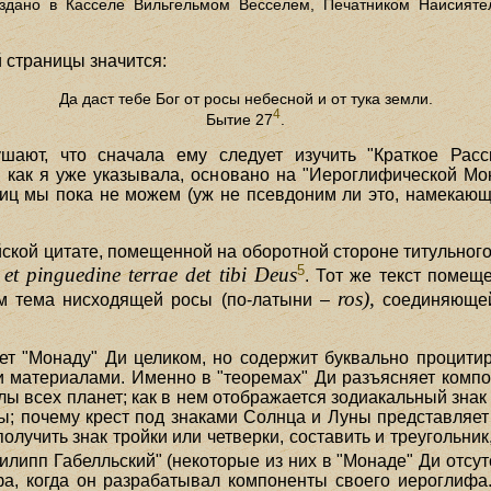
Издано в Касселе Вильгельмом Весселем, Печатником Наисияте
 страницы значится:
Да даст тебе Бог от росы небесной и от тука земли.
4
Бытие 27
.
ушают, что сначала ему следует изучить "Краткое Рас
, как я уже указывала, основано на "Иероглифической М
лиц мы пока не можем (уж не псевдоним ли это, намекающи
йской цитате, помещенной на оборотной стороне титульного
5
 et pinguedine terrae det tibi Deus
. Тот же текст помещ
ros),
ем тема нисходящей росы (по-латыни –
соединяющей
ет "Монаду" Ди целиком, но содержит буквально процит
 материалами. Именно в "теоремах" Ди разъясняет компо
олы всех планет; как в нем отображается зодиакальный зна
сы; почему крест под знаками Солнца и Луны представляет
лучить знак тройки или четверки, составить и треугольни
липп Габелльский" (некоторые из них в "Монаде" Ди отсут
а, когда он разрабатывал компоненты своего иероглифа.