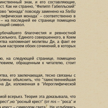
инственный знак, и его составляющие,
ст. Как ни странно, "Филипп Габелльский"
Stella
слово "монада" повсюду заменено на
оглифическая монада" – соответственно в
и – на последней ее странице помещено
ающий символ.
убочайшего благочестия и ревностной
 сильного, Единого совершенного, в Коем
итва напоминает молитвы Ди, а факт ее
ым настроем обоих сочинений, в которых
ею, на следующей странице, помещено
ловием, обращенным к читателю, стоит
итва, его заключающая, тесно связаны с
олжны объяснить, что "таинственнейшая
на Ди, изложенная в "Иероглифической
ой всерьез. Теория эта доказывала, что
ros
ест",но "росный крест" (от
– "роса" и
7
а крест – символом света
. Не углубляясь