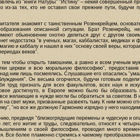
звлечь из "книги Натуры" "Истину" – некий совершенный пр
о из-за тех, кто не оставил свои прежние пути, будучи 
читателя знакомят с таинственным Розенкрейцем, основате
еобразования описанной ситуации. Брат Розенкрейц, н
 имеют обыкновение охотно делиться друг с другом сво
нет недостатка "в ученых, магах, каббалистах, медиках и
магию и каббалу и нашел в них "основу своей веры, котора
периодах веков".
 с тем чтобы открыть тамошним, а равно и всем ученым му
татки церкви и всю моральную философию", предостави
 над ним лишь посмеялись. Слушавшие его опасались "умал
блуждения". Он весьма огорчился, будучи готовым подел
бя труд признать для всех факультетов, всех наук и иск
ковое достигнуто, в Европе можно было бы образовать 
 все желающие в нужде могли бы обратиться за советом. В
я на свет мужи, призванные развеять тьму. К ним можно от
ему", "но все же должную Гармонию изрядно у него находим
анию, предвидя "близкогрядущие перемены и чудесную и оп
6 лет; его житие и труды, следовательно, относят к четы
мышлениям о своей философии, проводил много времен
я. Все более пламенно стремясь к чаемому преобразовани