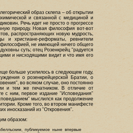
ллегорический образ склепа – об открытии
лхимической и связанной с медициной и
иковин. Речь идет не просто о прогрессе
овную природу. Новая философия вот-вот
нтов, распространяющих новую мудрость,
цы и христиане-реформаты, ревнители
й философией, не имеющей ничего общего
духовны суть; отец Розенкрейц "радуется
дящими и нисходящими видит и что имя его
еще больше усилилось в следующем году,
суждения о розенкрейцерской Братии, о
овения", во всяком случае, оно постоянно
ии и тем же печатником. В отличие от
те с ним, первое издание "Исповедания"
Исповеданием" мыслился как продолжение
итории. Кроме того, во втором манифесте
их иносказаний из "Откровения".
щим образом:
белльским, публикуемое ныне впервые