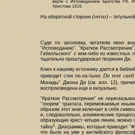
вкупе с Исповеданием Братства Р.К. 
Христова 1615.
(verso)
На оборотной стороне
– титульной
Судя по заголовку, читателю явно вн
"Исповеданию". "Краткое Рассмотрение"
Габелльского" с кем-либо из известных 
тщательно проштудировал творения Ди.
Ключ к нашему источнику дается в библе
De rore caeli
приводит стих по-ла-тыни:
Монады" Джона Ди (см. илл. 12), прич
воспроизведена еще и визуально.
"Краткое Рассмотрение" не пересказыва
"теорем" трактата, перемежаемые иными
образом этот знак включает в себя симв
и, следовательно, алхимические процес
образующие крест четыре линии, можно по
6
тайну
. Диаграммы, которые приводит "Фи
что было на уме у английского философ