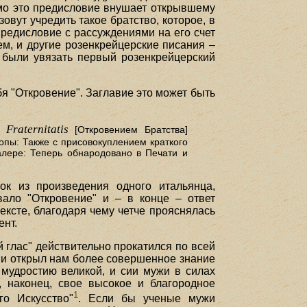
амо это предисловие внушает открывшему
вут учредить такое братство, которое, в
 предисловие с рассуждениями на его счет
ем, и другие розенкрейцерские писания –
ы были увязать первый розенкрейцерский
я "Откровение". Заглавие это может быть
Fraternitatis
[Откровением Братства]
пы: Также с присовокуплением краткого
алере: Теперь обнародовано в Печати и
ок из произведения одного итальянца,
ало "Откровение" и – в конце – ответ
ексте, благодаря чему четче прояснялась
ент.
 глас" действительно прокатился по всей
дни открыл нам более совершенное знание
 мудростию великой, и сии мужи в силах
т, наконец, свое высокое и благородное
1
го Искусство"
. Если бы ученые мужи