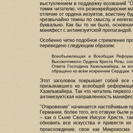
выступлением в поддержку воззваний "О
томик читателю, что розенкрейцерские м
отличие от ордена иезуитов, воистину бу
чрезвычайно темны по смыслу, и нелегко
буквально. Как бы то ни было, основна
манифест с антииезуитской пропагандой.
Особенно четко подобное стремление про
переведено следующим образом:
Всеобъемлющая и Всеобщая Реформа
Высокочтимого Ордена Креста Розы, со
Ответа Господина Хазельмайера, за ко
обращено ко всем искренним Сердцам. Н
Этот заголовок покрывает собой все 
призывавшего ко всеобщей реформации
Хазельмайера. Так что читатель первого
антииезуитская направленность манифеста
"Откровение" начинается настойчивым пр
Германии, более того, его отзвуки были
– как о Сыне Своем Иисусе Христе, так
обновить все искусства и привести их 
происхождение, свое как Микрокосма 