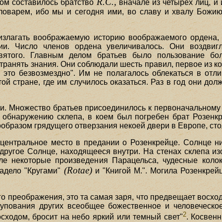
R.C.,
азом составилось братство
вначале из четырех лиц, и
ловарем, ибо мы и сегодня ими, во славу и хвалу Божию
излагать воображаемую историю воображаемого ордена, 
и. Число членов ордена увеличивалось. Они воздвиг
вятого. Главным делом братьев было пользование бол
транять знания. Они соблюдали шесть правил, первое из ко
е это безвозмездно". Им не полагалось облекаться в от
той стране, где им случилось оказаться. Раз в год они д
и. Множество братьев присоединилось к первоначальному 
 обнаружению склепа, в коем был погребен брат Розенк
ообразом грядущего отверзания некоей двери в Европе, ст
центральное место в предании о Розенкрейце. Солнце ни
т другое Солнце, находящееся внутри. На стенах склепа и
ле некоторые произведения Парацельса, чудесные коло
(Rotae)
ладело "Кругами"
и "Книгой М.". Могила Розенкрей
 преображения, это та самая заря, что предвещает восход
упования других всеобщее божественное и человеческо
2
осходом, бросит на небо яркий или темный свет"
. Косвен