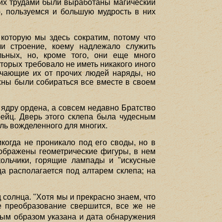
 их трудами были выработаны магический
, пользуемся и большую мудрость в них
которую мы здесь сократим, потому что
ли строение, коему надлежало служить
ьных, но, кроме того, они еще много
торых требовало не иметь никакого иного
личающие их от прочих людей наряды, но
олжны были собираться все вместе в своем
ядру ордена, а совсем недавно Братство
рейц. Дверь этого склепа была чудесным
оль вожделенного для многих.
когда не проникало под его своды, но в
зображены геометрические фигуры, в нем
кольчики, горящие лампады и "искусные
ца располагается под алтарем склепа; на
 солнца. "Хотя мы и прекрасно знаем, что
е преобразование свершится, все же не
ным образом указана и дата обнаружения