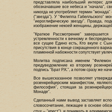
представляла наибольший интерес для
обозначавшие все небеса и "начала", свя
никогда не употребляет термин "монада"
("звезда"). У "Филиппа Габелльского" м
"иероглифическую звезду". Правда, по
изображение некоей женщины, держащей 
"Краткое Рассмотрение" завершается
устремленности к вечному и беспредельн
все сущее Едино есть, Кто вкупе с Сы
присутствия в конце сокращенного вари
пламенной набожности сопутствует увле
Молитва подписана именем "Филемон 
предуведомление ко второму розенкре
подпись "Брат Р.К.", а потом сразу же на
Все вышесказанное позволяет утверждат
розенкрейцерским манифестом, являютс
философия", стоящая за розенкрейцер
Монаде".
Сделанный нами вывод заставляет вспом
словосочетание, лежащее в основе обозн
crux
– "крест"), и понимать в алхимичес