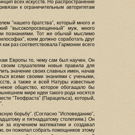
инцип всех искусств. Но распространение
привязан к ограничительным авторитетам
лем "нашего братства", который много и
екий "высокопросвещенный" муж, много
ими познаниями. Тот же обычай мыслимо
 философах", коим должно соработать друг
я как раз соответствовала Гармонии всего
жам Европы то, чему сам был научен. Он
в своим слушателям новые правила для
ить значение своих славных имен, начав
иться всеми своими знаниями с учеными,
усств, а также и всей Натуры известные
некое общество, которое обогащало бы
 нынешнем мире идеи такого рода носятся
нести "Теофраста" (Парацельса), который,
".
асную борьбу". (Согласно "Исповеданию",
рнадцатому и пятнадцатому столетиям.) Он
и за изучением математики и создавал
ю, он пожелал собрать помощников этому