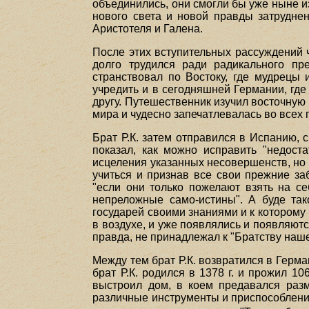
объединились, они смогли бы уже ныне и
нового света и новой правды затруднен
Аристотеля и Галена.
После этих вступительных рассуждений 
долго трудился ради радикального пр
странствовал по Востоку, где мудрецы
учредить и в сегодняшней Германии, где 
другу. Путешественник изучил восточную 
мира и чудесно запечатлевалась во всех 
Брат Р.К. затем отправился в Испанию,
показал, как можно исправить "недос
исцеления указанных несовершенств, но
учиться и признав все свои прежние за
"если они только пожелают взять на се
непреложные само-истины". А буде та
государей своими знаниями и к которому
в воздухе, и уже появлялись и появляютс
правда, не принадлежал к "Братству наш
Между тем брат Р.К. возвратился в Герм
брат Р.К. родился в 1378 г. и прожил 10
выстроил дом, в коем предавался раз
различные инструменты и приспособлени